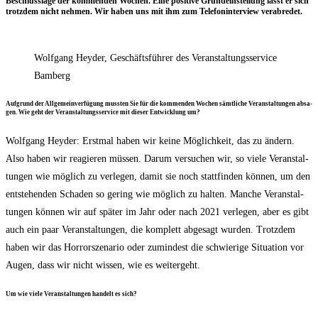
Beschluss­la­ge der kom­men­den Wochen. Eine posi­ti­ve Grund­ein­stel­lung lässt er sich
trotz­dem nicht neh­men. Wir haben uns mit ihm zum Tele­fon­in­ter­view verabredet.
Wolf­gang Heyder, Geschäfts­füh­rer des Ver­an­stal­tungs­ser­vice
Bamberg
Auf­grund der All­ge­mein­ver­fü­gung muss­ten Sie für die kom­men­den Wochen sämt­li­che Ver­an­stal­tun­gen absa­
gen. Wie geht der Ver­an­stal­tungs­ser­vice mit die­ser Ent­wick­lung um?
Wolf­gang Heyder: Erst­mal haben wir kei­ne Mög­lich­keit, das zu ändern.
Also haben wir reagie­ren müs­sen. Dar­um ver­su­chen wir, so vie­le Ver­an­stal­
tun­gen wie mög­lich zu ver­le­gen, damit sie noch statt­fin­den kön­nen, um den
ent­ste­hen­den Scha­den so gering wie mög­lich zu hal­ten. Man­che Ver­an­stal­
tun­gen kön­nen wir auf spä­ter im Jahr oder nach 2021 ver­le­gen, aber es gibt
auch ein paar Ver­an­stal­tun­gen, die kom­plett abge­sagt wur­den. Trotz­dem
haben wir das Hor­ror­sze­na­rio oder zumin­dest die schwie­ri­ge Situa­ti­on vor
Augen, dass wir nicht wis­sen, wie es weitergeht.
Um wie vie­le Ver­an­stal­tun­gen han­delt es sich?