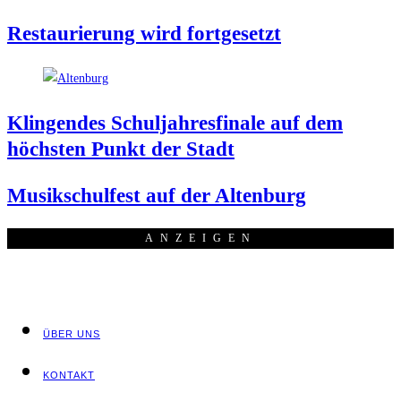
Restau­rie­rung wird fortgesetzt
Klin­gen­des Schul­jah­res­fi­na­le auf dem
höchs­ten Punkt der Stadt
Musik­schul­fest auf der Altenburg
ANZEI­GEN
ÜBER UNS
KON­TAKT