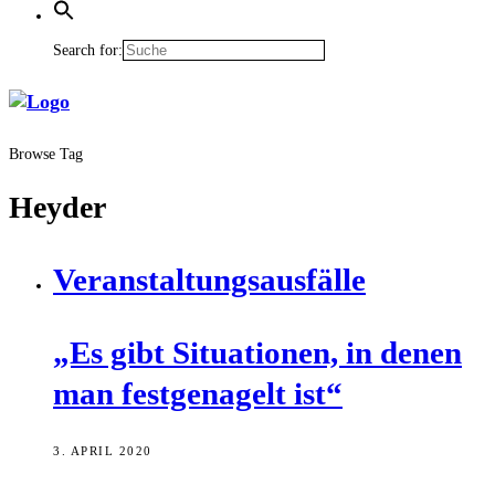
Search for:
Browse Tag
Heyder
Ver­an­stal­tungs­aus­fäl­le
„Es gibt Situa­tio­nen, in denen
man fest­ge­na­gelt ist“
3. APRIL 2020
Noch min­des­tens bis zum 19. April ver­bie­ten die der­zei­ti­gen