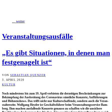
Beschrän­kun­gen zur Bekämp­fung der Aus­brei­tung des Coro­na­vi­rus
sämt­li­che Kon­zer­te, Auf­füh­run­gen und Büh­nen­shows. Das
... weiter
Ver­an­stal­tungs­aus­fäl­le
„Es gibt Situa­tio­nen, in denen man
fest­ge­na­gelt ist“
VON
SEBASTIAN QUENZER
3. APRIL 2020
KULTUR
Noch min­des­tens bis zum 19. April ver­bie­ten die der­zei­ti­gen Beschrän­kun­gen zur
Bekämp­fung der Aus­brei­tung des Coro­na­vi­rus sämt­li­che Kon­zer­te, Auf­füh­run­gen
und Büh­nen­shows. Das trifft nicht nur Kul­tur­schaf­fen­de, son­dern auch die Ver­an­
stal­ter­sei­te. Wolf­gang Heyder ist Geschäfts­füh­rer beim Ver­an­stal­tungs­ser­vice Bam­
berg. Ihm machen aus­fal­len­de Kon­zer­te genau­so zu schaf­fen wie die unsi­che­re