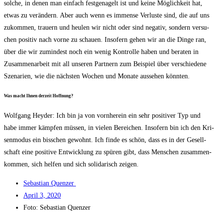
sol­che, in denen man ein­fach fest­ge­na­gelt ist und kei­ne Mög­lich­keit hat,
etwas zu ver­än­dern. Aber auch wenn es immense Ver­lus­te sind, die auf uns
zukom­men, trau­ern und heu­len wir nicht oder sind nega­tiv, son­dern ver­su­
chen posi­tiv nach vor­ne zu schau­en. Inso­fern gehen wir an die Din­ge ran,
über die wir zumin­dest noch ein wenig Kon­trol­le haben und bera­ten in
Zusam­men­ar­beit mit all unse­ren Part­nern zum Bei­spiel über ver­schie­de­ne
Sze­na­ri­en, wie die nächs­ten Wochen und Mona­te aus­se­hen könnten.
Was macht Ihnen der­zeit Hoffnung?
Wolf­gang Heyder: Ich bin ja von vorn­her­ein ein sehr posi­ti­ver Typ und
habe immer kämp­fen müs­sen, in vie­len Berei­chen. Inso­fern bin ich den Kri­
sen­mo­dus ein biss­chen gewohnt. Ich fin­de es schön, dass es in der Gesell­
schaft eine posi­ti­ve Ent­wick­lung zu spü­ren gibt, dass Men­schen zusam­men­
kom­men, sich hel­fen und sich soli­da­risch zeigen.
Sebas­ti­an Quenzer
April 3, 2020
Foto: Sebas­ti­an Quenzer