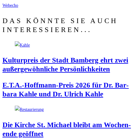
Web­echo
DAS KÖNNTE SIE AUCH
INTERESSIEREN...
Kul­tur­preis der Stadt Bam­berg ehrt zwei
außer­ge­wöhn­li­che Persönlichkeiten
E.T.A.-Hoffmann-Preis 2026 für Dr. Bar­
ba­ra Kah­le und Dr. Ulrich Kahle
Die Kir­che St. Micha­el bleibt am Wochen­
en­de geöffnet