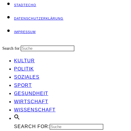
STADT­ECHO
DATEN­SCHUTZ­ER­KLÄ­RUNG
IMPRES­SUM
Search for:
KUL­TUR
POLI­TIK
SOZIA­LES
SPORT
GESUND­HEIT
WIRT­SCHAFT
WIS­SEN­SCHAFT
SEARCH FOR: