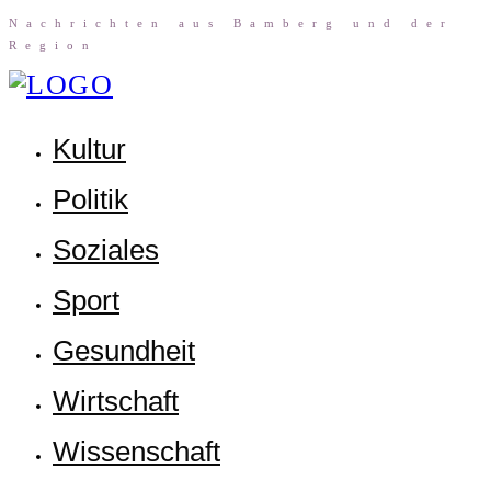
Nach­rich­ten aus Bam­berg und der
Region
Kul­tur
Poli­tik
Sozia­les
Sport
Gesund­heit
Wirt­schaft
Wis­sen­schaft