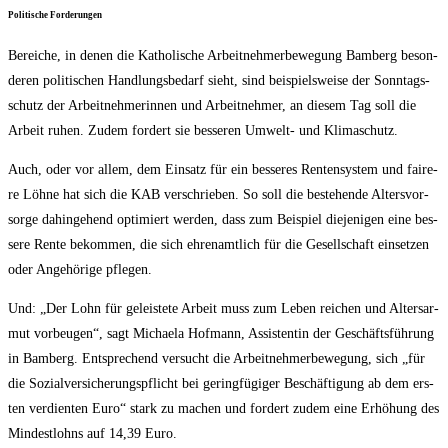
Poli­ti­sche Forderungen
Berei­che, in denen die Katho­li­sche Arbeit­neh­mer­be­we­gung Bam­berg beson­
de­ren poli­ti­schen Hand­lungs­be­darf sieht, sind bei­spiels­wei­se der Sonn­tags­
schutz der Arbeit­neh­me­rin­nen und Arbeit­neh­mer, an die­sem Tag soll die
Arbeit ruhen. Zudem for­dert sie bes­se­ren Umwelt- und Klimaschutz.
Auch, oder vor allem, dem Ein­satz für ein bes­se­res Ren­ten­sys­tem und fai­re­
re Löh­ne hat sich die KAB ver­schrie­ben. So soll die bestehen­de Alters­vor­
sor­ge dahin­ge­hend opti­miert wer­den, dass zum Bei­spiel die­je­ni­gen eine bes­
se­re Ren­te bekom­men, die sich ehren­amt­lich für die Gesell­schaft ein­set­zen
oder Ange­hö­ri­ge pflegen.
Und: „Der Lohn für geleis­te­te Arbeit muss zum Leben rei­chen und Alters­ar­
mut vor­beu­gen“, sagt Michae­la Hof­mann, Assis­ten­tin der Geschäfts­füh­rung
in Bam­berg. Ent­spre­chend ver­sucht die Arbeit­neh­mer­be­we­gung, sich „für
die Sozi­al­ver­si­che­rungs­pflicht bei gering­fü­gi­ger Beschäf­ti­gung ab dem ers­
ten ver­dien­ten Euro“ stark zu machen und for­dert zudem eine Erhö­hung des
Min­dest­lohns auf 14,39 Euro.