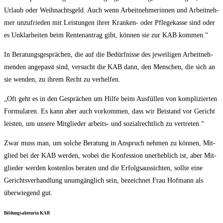
Urlaub oder Weih­nachts­geld. Auch wenn Arbeit­neh­me­rin­nen und Arbeit­neh­
mer unzu­frie­den mit Leis­tun­gen ihrer Kran­ken- oder Pfle­ge­kas­se sind oder
es Unklar­hei­ten beim Ren­ten­an­trag gibt, kön­nen sie zur KAB kommen.“
In Bera­tungs­ge­sprä­chen, die auf die Bedürf­nis­se des jewei­li­gen Arbeit­neh­
men­den ange­passt sind, ver­sucht die KAB dann, den Men­schen, die sich an
sie wen­den, zu ihrem Recht zu verhelfen.
„Oft geht es in den Gesprä­chen um Hil­fe beim Aus­fül­len von kom­pli­zier­ten
For­mu­la­ren. Es kann aber auch vor­kom­men, dass wir Bei­stand vor Gericht
leis­ten, um unse­re Mit­glie­der arbeits- und sozi­al­recht­lich zu vertreten.“
Zwar muss man, um sol­che Bera­tung in Anspruch neh­men zu kön­nen, Mit­
glied bei der KAB wer­den, wobei die Kon­fes­si­on uner­heb­lich ist, aber Mit­
glie­der wer­den kos­ten­los bera­ten und die Erfolgs­aus­sich­ten, soll­te eine
Gerichts­ver­hand­lung unum­gäng­lich sein, bezeich­net Frau Hof­mann als
über­wie­gend gut.
Bil­dungs­ak­teu­rin KAB