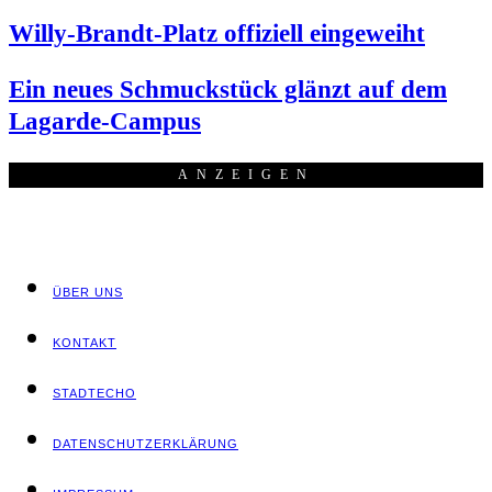
Wil­ly-Brandt-Platz offi­zi­ell eingeweiht
Ein neu­es Schmuck­stück glänzt auf dem
Lagarde-Campus
ANZEI­GEN
ÜBER UNS
KON­TAKT
STADT­ECHO
DATEN­SCHUTZ­ER­KLÄ­RUNG