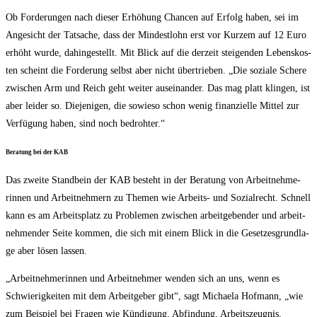
Ob For­de­run­gen nach die­ser Erhö­hung Chan­cen auf Erfolg haben, sei im
Ange­sicht der Tat­sa­che, dass der Min­dest­lohn erst vor Kur­zem auf 12 Euro
erhöht wur­de, dahin­ge­stellt. Mit Blick auf die der­zeit stei­gen­den Lebens­kos­
ten scheint die For­de­rung selbst aber nicht über­trie­ben. „Die sozia­le Sche­re
zwi­schen Arm und Reich geht wei­ter aus­ein­an­der. Das mag platt klin­gen, ist
aber lei­der so. Die­je­ni­gen, die sowie­so schon wenig finan­zi­el­le Mit­tel zur
Ver­fü­gung haben, sind noch bedrohter.“
Bera­tung bei der KAB
Das zwei­te Stand­bein der KAB besteht in der Bera­tung von Arbeit­neh­me­
rin­nen und Arbeit­neh­mern zu The­men wie Arbeits- und Sozi­al­recht. Schnell
kann es am Arbeits­platz zu Pro­ble­men zwi­schen arbeit­ge­ben­der und arbeit­
neh­men­der Sei­te kom­men, die sich mit einem Blick in die Geset­zes­grund­la­
ge aber lösen lassen.
„Arbeit­neh­me­rin­nen und Arbeit­neh­mer wen­den sich an uns, wenn es
Schwie­rig­kei­ten mit dem Arbeit­ge­ber gibt“, sagt Michae­la Hof­mann, „wie
zum Bei­spiel bei Fra­gen wie Kün­di­gung, Abfin­dung, Arbeits­zeug­nis,