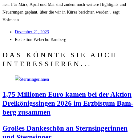
nen. Für März, April und Mai sind zudem noch wei­te­re High­lights und
Neue­run­gen geplant, über die wir in Kür­ze berich­ten wer­den“, sagt
Hofmann.
Dezem­ber 21, 2023
Redak­ti­on
Web­echo Bamberg
DAS KÖNNTE SIE AUCH
INTERESSIEREN...
1,75 Mil­lio­nen Euro kamen bei der Akti­on
Drei­kö­nigs­sin­gen 2026 im Erz­bis­tum Bam­
berg zusammen
Gro­ßes Dan­ke­schön an Stern­sin­ge­rin­nen
und Sternsinger