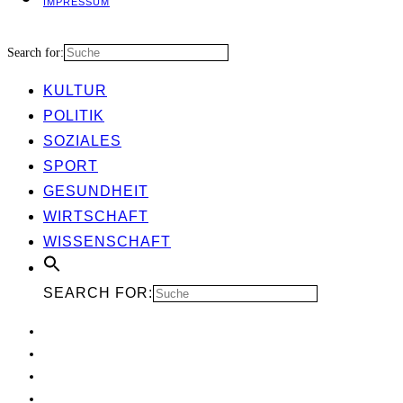
IMPRES­SUM
Search for:
KUL­TUR
POLI­TIK
SOZIA­LES
SPORT
GESUND­HEIT
WIRT­SCHAFT
WIS­SEN­SCHAFT
SEARCH FOR: