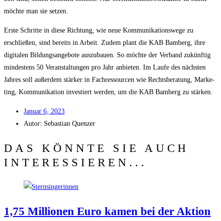
möch­te man sie setzen.
Ers­te Schrit­te in die­se Rich­tung, wie neue Kom­mu­ni­ka­ti­ons­we­ge zu
erschlie­ßen, sind bereits in Arbeit. Zudem plant die KAB Bam­berg, ihre
digi­ta­len Bil­dungs­an­ge­bo­te aus­zu­bau­en. So möch­te der Ver­band zukünf­tig
min­des­tens 50 Ver­an­stal­tun­gen pro Jahr anbie­ten. Im Lau­fe des nächs­ten
Jah­res soll außer­dem stär­ker in Fach­res­sour­cen wie Rechts­be­ra­tung, Mar­ke­
ting, Kom­mu­ni­ka­ti­on inves­tiert wer­den, um die KAB Bam­berg zu stärken.
Janu­ar 6, 2023
Autor:
Sebas­ti­an Quenzer
DAS KÖNNTE SIE AUCH
INTERESSIEREN...
1,75 Mil­lio­nen Euro kamen bei der Akti­on