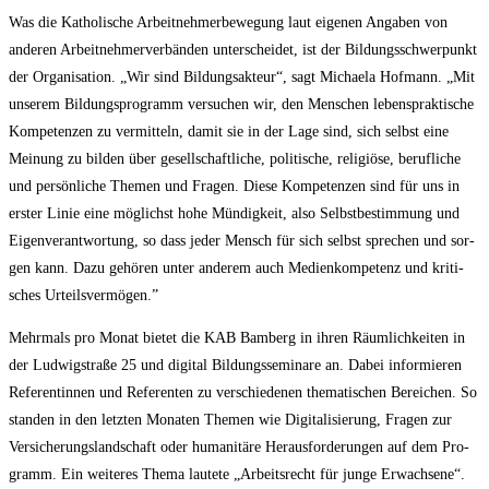
Was die Katho­li­sche Arbeit­neh­mer­be­we­gung laut eige­nen Anga­ben von
ande­ren Arbeit­neh­mer­ver­bän­den unter­schei­det, ist der Bil­dungs­schwer­punkt
der Orga­ni­sa­ti­on. „Wir sind Bil­dungs­ak­teur“, sagt Michae­la Hof­mann. „Mit
unse­rem Bil­dungs­pro­gramm ver­su­chen wir, den Men­schen lebens­prak­ti­sche
Kom­pe­ten­zen zu ver­mit­teln, damit sie in der Lage sind, sich selbst eine
Mei­nung zu bil­den über gesell­schaft­li­che, poli­ti­sche, reli­giö­se, beruf­li­che
und per­sön­li­che The­men und Fra­gen. Die­se Kom­pe­ten­zen sind für uns in
ers­ter Linie eine mög­lichst hohe Mün­dig­keit, also Selbst­be­stim­mung und
Eigen­ver­ant­wor­tung, so dass jeder Mensch für sich selbst spre­chen und sor­
gen kann. Dazu gehö­ren unter ande­rem auch Medi­en­kom­pe­tenz und kri­ti­
sches Urteilsvermögen.”
Mehr­mals pro Monat bie­tet die KAB Bam­berg in ihren Räum­lich­kei­ten in
der Lud­wig­stra­ße 25 und digi­tal Bil­dungs­se­mi­na­re an. Dabei infor­mie­ren
Refe­ren­tin­nen und Refe­ren­ten zu ver­schie­de­nen the­ma­ti­schen Berei­chen. So
stan­den in den letz­ten Mona­ten The­men wie Digi­ta­li­sie­rung, Fra­gen zur
Ver­si­che­rungs­land­schaft oder huma­ni­tä­re Her­aus­for­de­run­gen auf dem Pro­
gramm. Ein wei­te­res The­ma lau­te­te „Arbeits­recht für jun­ge Erwach­se­ne“.