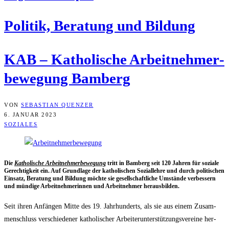
Poli­tik, Bera­tung und Bildung
KAB – Katho­li­sche Arbeit­neh­mer­
be­we­gung Bamberg
VON
SEBASTIAN QUENZER
6. JANUAR 2023
SOZIALES
Die
Katho­li­sche Arbeit­neh­mer­be­we­gung
tritt in Bam­berg seit 120 Jah­ren für sozia­le
Gerech­tig­keit ein. Auf Grund­la­ge der katho­li­schen Sozi­al­leh­re und durch poli­ti­schen
Ein­satz, Bera­tung und Bil­dung möch­te sie gesell­schaft­li­che Umstän­de ver­bes­sern
und mün­di­ge Arbeit­neh­me­rin­nen und Arbeit­neh­mer herausbilden.
Seit ihren Anfän­gen Mit­te des 19. Jahr­hun­derts, als sie aus einem Zusam­
men­schluss ver­schie­de­ner katho­li­scher Arbei­ter­un­ter­stüt­zungs­ver­ei­ne her­