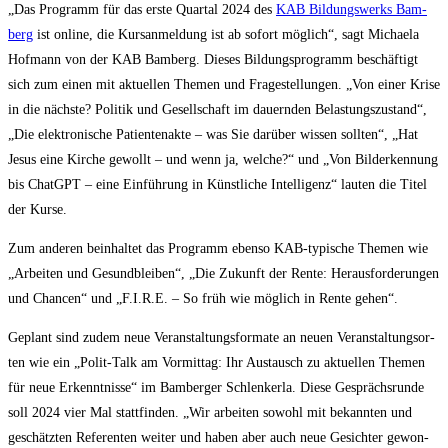
„Das Pro­gramm für das ers­te Quar­tal 2024 des
KAB Bil­dungs­werks Bam­
berg
ist online, die Kurs­an­mel­dung ist ab sofort mög­lich“, sagt Michae­la
Hof­mann von der KAB Bam­berg. Die­ses Bil­dungs­pro­gramm beschäf­tigt
sich zum einen mit aktu­el­len The­men und Fra­ge­stel­lun­gen. „Von einer Kri­se
in die nächs­te? Poli­tik und Gesell­schaft im dau­ern­den Belas­tungs­zu­stand“,
„Die elek­tro­ni­sche Pati­en­ten­ak­te – was Sie dar­über wis­sen soll­ten“, „Hat
Jesus eine Kir­che gewollt – und wenn ja, wel­che?“ und „Von Bil­der­ken­nung
bis ChatGPT – eine Ein­füh­rung in Künst­li­che Intel­li­genz“ lau­ten die Titel
der Kurse.
Zum ande­ren beinhal­tet das Pro­gramm eben­so KAB-typi­sche The­men wie
„Arbei­ten und Gesund­blei­ben“, „Die Zukunft der Ren­te: Her­aus­for­de­run­gen
und Chan­cen“ und „F.I.R.E. – So früh wie mög­lich in Ren­te gehen“.
Geplant sind zudem neue Ver­an­stal­tungs­for­ma­te an neu­en Ver­an­stal­tungs­or­
ten wie ein „Polit-Talk am Vor­mit­tag: Ihr Aus­tausch zu aktu­el­len The­men
für neue Erkennt­nis­se“ im Bam­ber­ger Schlen­kerla. Die­se Gesprächs­run­de
soll 2024 vier Mal statt­fin­den. „Wir arbei­ten sowohl mit bekann­ten und
geschätz­ten Refe­ren­ten wei­ter und haben aber auch neue Gesich­ter gewon­