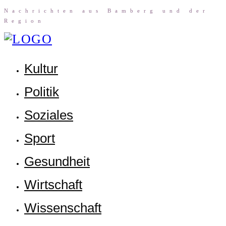
Nach­rich­ten aus Bam­berg und der
Region
Kul­tur
Poli­tik
Sozia­les
Sport
Gesund­heit
Wirt­schaft
Wis­sen­schaft