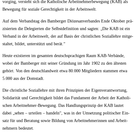
vor­ging, ver­steht sich die Katho­li­sche Arbeit­neh­mer­be­we­gung (KAB) als
Bewe­gung für sozia­le Gerech­tig­keit in der Arbeitswelt.
Auf dem Ver­bands­tag des Bam­ber­ger Diö­ze­san­ver­ban­des Ende Okto­ber prä­
zi­sier­ten die Dele­gier­ten die Selbst­de­fi­ni­ti­on und sag­ten: „Die KAB ist ein
Ver­band in der Arbeits­welt, der auf Basis der christ­li­chen Sozi­al­leh­re mit­ge­
stal­tet, bil­det, unter­stützt und berät.“
Heu­te exis­tie­ren im gesam­ten deutsch­spra­chi­gen Raum KAB-Ver­bän­de,
wobei der Bam­ber­ger mit sei­ner Grün­dung im Jahr 1902 zu den ältes­ten
gehört. Von den deutsch­land­weit etwa 80.000 Mit­glie­dern stam­men etwa
5.000 aus der Domstadt.
Die christ­li­che Sozi­al­leh­re mit ihren Prin­zi­pi­en der Eigen­ver­ant­wor­tung,
Soli­da­ri­tät und Gerech­tig­keit bil­det das Fun­da­ment der Arbeit der Katho­li­
schen Arbeit­neh­mer-Bewe­gung. Das Hand­lungs­prin­zip der KAB lau­tet
dabei „sehen – urtei­len – han­deln“, was in der Umset­zung poli­ti­scher Ein­
satz für und Bera­tung sowie Bil­dung von Arbeit­neh­me­rin­nen und Arbeit­
neh­mern bedeutet.