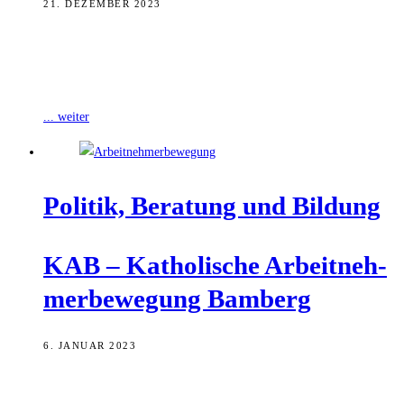
21. DEZEMBER 2023
Die Katholische Arbeitnehmer-Bewegung Bambergs (KAB) hat ihr
Bildungsprogramm für das kommende Frühjahr veröffentlicht. Ab
sofort kann man sich für Kurse zu aktuellen
... weiter
Poli­tik, Bera­tung und Bildung
KAB – Katho­li­sche Arbeit­neh­
mer­be­we­gung Bamberg
6. JANUAR 2023
Die Katholische Arbeitnehmerbewegung tritt in Bamberg seit 120
Jahren für soziale Gerechtigkeit ein. Auf Grundlage der katholischen