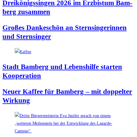
Drei­kö­nigs­sin­gen 2026 im Erz­bis­tum Bam­
berg zusammen
Gro­ßes Dan­ke­schön an Stern­sin­ge­rin­nen
und Sternsinger
Stadt Bam­berg und Lebens­hil­fe star­ten
Kooperation
Neu­er Kaf­fee für Bam­berg – mit dop­pel­ter
Wirkung