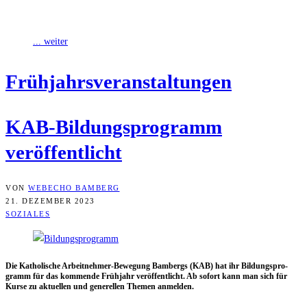
Soziallehre und durch politischen Einsatz,
... weiter
Früh­jahrs­ver­an­stal­tun­gen
KAB-Bil­dungs­pro­gramm
veröffentlicht
VON
WEBECHO BAMBERG
21. DEZEMBER 2023
SOZIALES
Die Katho­li­sche Arbeit­neh­mer-Bewe­gung Bam­bergs (KAB) hat ihr Bil­dungs­pro­
gramm für das kom­men­de Früh­jahr ver­öf­fent­licht. Ab sofort kann man sich für
Kur­se zu aktu­el­len und gene­rel­len The­men anmelden.