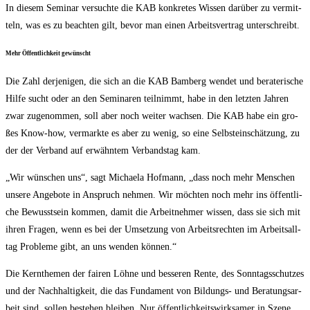
In die­sem Semi­nar ver­such­te die KAB kon­kre­tes Wis­sen dar­über zu ver­mit­
teln, was es zu beach­ten gilt, bevor man einen Arbeits­ver­trag unterschreibt.
Mehr Öffent­lich­keit gewünscht
Die Zahl der­je­ni­gen, die sich an die KAB Bam­berg wen­det und bera­te­ri­sche
Hil­fe sucht oder an den Semi­na­ren teil­nimmt, habe in den letz­ten Jah­ren
zwar zuge­nom­men, soll aber noch wei­ter wach­sen. Die KAB habe ein gro­
ßes Know-how, ver­mark­te es aber zu wenig, so eine Selbst­ein­schät­zung, zu
der der Ver­band auf erwähn­tem Ver­bands­tag kam.
„Wir wün­schen uns“, sagt Michae­la Hof­mann, „dass noch mehr Men­schen
unse­re Ange­bo­te in Anspruch neh­men. Wir möch­ten noch mehr ins öffent­li­
che Bewusst­sein kom­men, damit die Arbeit­neh­mer wis­sen, dass sie sich mit
ihren Fra­gen, wenn es bei der Umset­zung von Arbeits­rech­ten im Arbeits­all­
tag Pro­ble­me gibt, an uns wen­den können.“
Die Kern­the­men der fai­ren Löh­ne und bes­se­ren Ren­te, des Sonn­tags­schut­zes
und der Nach­hal­tig­keit, die das Fun­da­ment von Bil­dungs- und Bera­tungs­ar­
beit sind, sol­len bestehen blei­ben. Nur öffent­lich­keits­wirk­sa­mer in Sze­ne