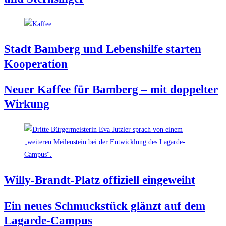
Stadt Bam­berg und Lebens­hil­fe star­ten
Kooperation
Neu­er Kaf­fee für Bam­berg – mit dop­pel­ter
Wirkung
Wil­ly-Brandt-Platz offi­zi­ell eingeweiht
Ein neu­es Schmuck­stück glänzt auf dem
Lagarde-Campus