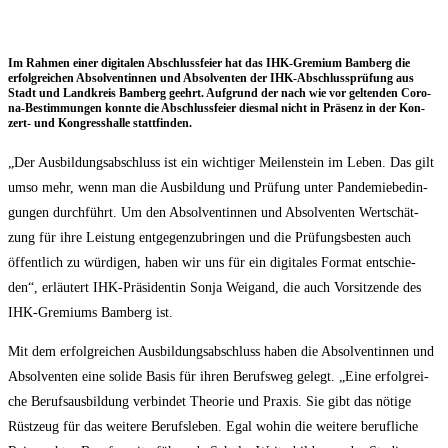
Im Rah­men einer digi­ta­len Abschluss­fei­er hat das IHK-Gre­mi­um Bam­berg die
erfolg­rei­chen Absol­ven­tin­nen und Absol­ven­ten der IHK-Abschluss­prü­fung aus
Stadt und Land­kreis Bam­berg geehrt. Auf­grund der nach wie vor gel­ten­den Coro­
na-Bestim­mun­gen konn­te die Abschluss­fei­er dies­mal nicht in Prä­senz in der Kon­
zert- und Kon­gress­hal­le stattfinden.
„Der Aus­bil­dungs­ab­schluss ist ein wich­ti­ger Mei­len­stein im Leben. Das gilt
umso mehr, wenn man die Aus­bil­dung und Prü­fung unter Pan­de­mie­be­din­
gun­gen durch­führt. Um den Absol­ven­tin­nen und Absol­ven­ten Wert­schät­
zung für ihre Leis­tung ent­ge­gen­zu­brin­gen und die Prü­fungs­bes­ten auch
öffent­lich zu wür­di­gen, haben wir uns für ein digi­ta­les For­mat ent­schie­
den“, erläu­tert IHK-Prä­si­den­tin Son­ja Weig­and, die auch Vor­sit­zen­de des
IHK-Gre­mi­ums Bam­berg ist.
Mit dem erfolg­rei­chen Aus­bil­dungs­ab­schluss haben die Absol­ven­tin­nen und
Absol­ven­ten eine soli­de Basis für ihren Berufs­weg gelegt. „Eine erfolg­rei­
che Berufs­aus­bil­dung ver­bin­det Theo­rie und Pra­xis. Sie gibt das nöti­ge
Rüst­zeug für das wei­te­re Berufs­le­ben. Egal wohin die wei­te­re beruf­li­che