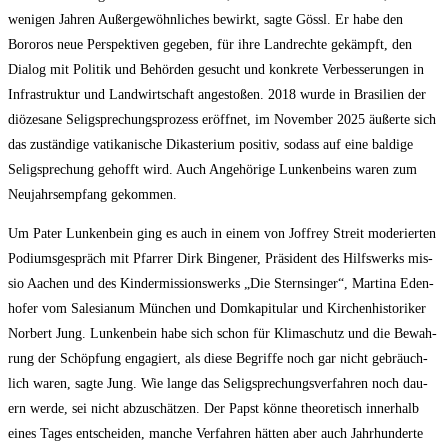
weni­gen Jah­ren Außer­ge­wöhn­li­ches bewirkt, sag­te Gössl. Er habe den
Bororos neue Per­spek­ti­ven gege­ben, für ihre Land­rech­te gekämpft, den
Dia­log mit Poli­tik und Behör­den gesucht und kon­kre­te Ver­bes­se­run­gen in
Infra­struk­tur und Land­wirt­schaft ange­sto­ßen. 2018 wur­de in Bra­si­li­en der
diö­ze­sa­ne Selig­spre­chungs­pro­zess eröff­net, im Novem­ber 2025 äußer­te sich
das zustän­di­ge vati­ka­ni­sche Dik­as­te­ri­um posi­tiv, sodass auf eine bal­di­ge
Selig­spre­chung gehofft wird. Auch Ange­hö­ri­ge Lun­ken­beins waren zum
Neu­jahrs­emp­fang gekommen.
Um Pater Lun­ken­bein ging es auch in einem von Joffrey Streit mode­rier­ten
Podi­ums­ge­spräch mit Pfar­rer Dirk Bin­ge­ner, Prä­si­dent des Hilfs­werks mis­
sio Aachen und des Kin­der­mis­si­ons­werks „Die Stern­sin­ger“, Mar­ti­na Eden­
ho­fer vom Sale­sia­num Mün­chen und Dom­ka­pi­tu­lar und Kir­chen­his­to­ri­ker
Nor­bert Jung. Lun­ken­bein habe sich schon für Kli­ma­schutz und die Bewah­
rung der Schöp­fung enga­giert, als die­se Begrif­fe noch gar nicht gebräuch­
lich waren, sag­te Jung. Wie lan­ge das Selig­spre­chungs­ver­fah­ren noch dau­
ern wer­de, sei nicht abzu­schät­zen. Der Papst kön­ne theo­re­tisch inner­halb
eines Tages ent­schei­den, man­che Ver­fah­ren hät­ten aber auch Jahr­hun­der­te