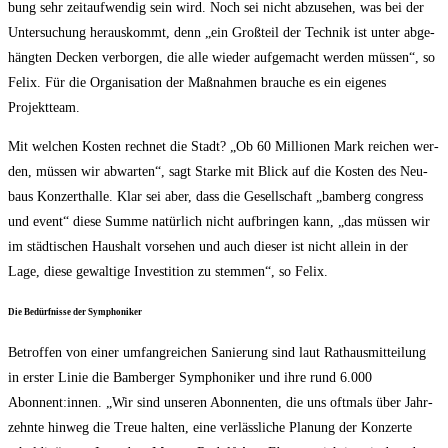
bung sehr zeit­auf­wen­dig sein wird. Noch sei nicht abzu­se­hen, was bei der
Unter­su­chung her­aus­kommt, denn „ein Groß­teil der Tech­nik ist unter abge­
häng­ten Decken ver­bor­gen, die alle wie­der auf­ge­macht wer­den müs­sen“, so
Felix. Für die Orga­ni­sa­ti­on der Maß­nah­men brau­che es ein eige­nes
Projektteam.
Mit wel­chen Kos­ten rech­net die Stadt? „Ob 60 Mil­lio­nen Mark rei­chen wer­
den, müs­sen wir abwar­ten“, sagt Star­ke mit Blick auf die Kos­ten des Neu­
baus Kon­zert­hal­le. Klar sei aber, dass die Gesell­schaft „bam­berg con­gress
und event“ die­se Sum­me natür­lich nicht auf­brin­gen kann, „das müs­sen wir
im städ­ti­schen Haus­halt vor­se­hen und auch die­ser ist nicht allein in der
Lage, die­se gewal­ti­ge Inves­ti­ti­on zu stem­men“, so Felix.
Die Bedürf­nis­se der Symphoniker
Betrof­fen von einer umfang­rei­chen Sanie­rung sind laut Rat­haus­mit­tei­lung
in ers­ter Linie die Bam­ber­ger Sym­pho­ni­ker und ihre rund 6.000
Abonnent:innen. „Wir sind unse­ren Abon­nen­ten, die uns oft­mals über Jahr­
zehn­te hin­weg die Treue hal­ten, eine ver­läss­li­che Pla­nung der Kon­zer­te