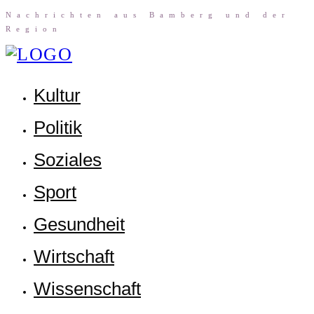
Nach­rich­ten aus Bam­berg und der
Region
Kul­tur
Poli­tik
Sozia­les
Sport
Gesund­heit
Wirt­schaft
Wis­sen­schaft