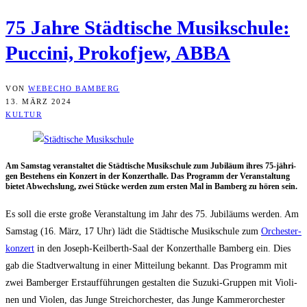
75 Jah­re Städ­ti­sche Musik­schu­le:
Puc­ci­ni, Pro­kof­jew, ABBA
VON
WEBECHO BAMBERG
13. MÄRZ 2024
KULTUR
Am Sams­tag ver­an­stal­tet die Städ­ti­sche Musik­schu­le zum Jubi­lä­um ihres 75-jäh­ri­
gen Bestehens ein Kon­zert in der Kon­zert­hal­le. Das Pro­gramm der Ver­an­stal­tung
bie­tet Abwechs­lung, zwei Stü­cke wer­den zum ers­ten Mal in Bam­berg zu hören sein.
Es soll die ers­te gro­ße Ver­an­stal­tung im Jahr des 75. Jubi­lä­ums wer­den. Am
Sams­tag (16. März, 17 Uhr) lädt die Städ­ti­sche Musik­schu­le zum
Orches­ter­
kon­zert
in den Joseph-Keil­berth-Saal der Kon­zert­hal­le Bam­berg ein. Dies
gab die Stadt­ver­wal­tung in einer Mit­tei­lung bekannt. Das Pro­gramm mit
zwei Bam­ber­ger Erst­auf­füh­run­gen gestal­ten die Suzu­ki-Grup­pen mit Vio­li­
nen und Vio­len, das Jun­ge Streich­or­ches­ter, das Jun­ge Kam­mer­or­ches­ter