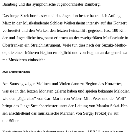
Bam­berg und das sym­pho­ni­sche Jugend­or­ches­ter Bamberg.
Das Jun­ge Streich­or­ches­ter und das Jugend­or­ches­ter haben sich Anfang
März in der Musik­aka­de­mie Schloss Wei­kers­heim inten­siv auf das Kon­zert
vor­be­rei­tet und den Wer­ken den letz­ten Fein­schliff gege­ben. Fast 180 Kin­
der und Jugend­li­che ins­ge­samt erler­nen an der zweit­größ­ten Musik­schu­le in
Ober­fran­ken ein Streich­in­stru­ment. Vie­le tun dies nach der Suzu­ki-Metho­
de, die einen frü­he­ren Beginn ermög­licht und von Beginn an das gemein­sa­
me Musi­zie­ren einbezieht.
Zwei Erst­auf­füh­run­gen
Am Sams­tag zei­gen Vio­li­nen und Vio­len dann zu Beginn des Kon­zer­tes,
was sie in den letz­ten Mona­ten gelernt haben und spie­len bekann­te Melo­dien
wie den „Jäger­chor“ von Carl Maria von Weber. Mit „Peter und der Wolf“
bringt das Jun­ge Streich­or­ches­ter unter der Lei­tung von Masa­ko Sakai-Her­
sen anschlie­ßend das musi­ka­li­sche Mär­chen von Ser­gej Pro­kof­jew auf
die Bühne.