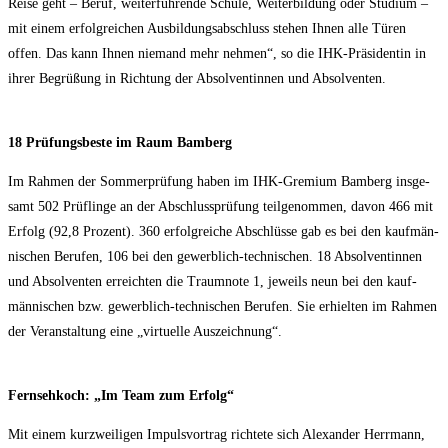
Rei­se geht – Beruf, wei­ter­füh­ren­de Schu­le, Wei­ter­bil­dung oder Stu­di­um –
mit einem erfolg­rei­chen Aus­bil­dungs­ab­schluss ste­hen Ihnen alle Türen
offen. Das kann Ihnen nie­mand mehr neh­men“, so die IHK-Prä­si­den­tin in
ihrer Begrü­ßung in Rich­tung der Absol­ven­tin­nen und Absolventen.
18 Prü­fungs­bes­te im Raum Bamberg
Im Rah­men der Som­mer­prü­fung haben im IHK-Gre­mi­um Bam­berg ins­ge­
samt 502 Prüf­lin­ge an der Abschluss­prü­fung teil­ge­nom­men, davon 466 mit
Erfolg (92,8 Pro­zent). 360 erfolg­rei­che Abschlüs­se gab es bei den kauf­män­
ni­schen Beru­fen, 106 bei den gewerb­lich-tech­ni­schen. 18 Absol­ven­tin­nen
und Absol­ven­ten erreich­ten die Traum­no­te 1, jeweils neun bei den kauf­
män­ni­schen bzw. gewerb­lich-tech­ni­schen Beru­fen. Sie erhiel­ten im Rah­men
der Ver­an­stal­tung eine „vir­tu­el­le Auszeichnung“.
Fern­seh­koch: „Im Team zum Erfolg“
Mit einem kurz­wei­li­gen Impuls­vor­trag rich­te­te sich Alex­an­der Herr­mann,