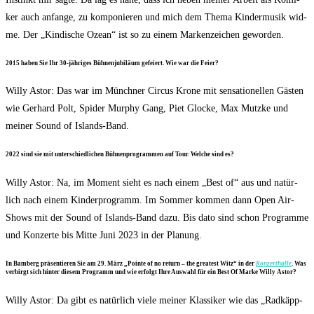
ker auch anfan­ge, zu kom­po­nie­ren und mich dem The­ma Kin­der­mu­sik wid­
me. Der „Kin­di­sche Oze­an“ ist so zu einem Mar­ken­zei­chen geworden.
2015 haben Sie Ihr 30-jäh­ri­ges Büh­nen­ju­bi­lä­um gefei­ert. Wie war die Feier?
Wil­ly Astor: Das war im Münch­ner Cir­cus Kro­ne mit sen­sa­tio­nel­len Gäs­ten
wie Ger­hard Polt, Spi­der Mur­phy Gang, Piet Glo­cke, Max Mutz­ke und
mei­ner Sound of Islands-Band.
2022 sind sie mit unter­schied­li­chen Büh­nen­pro­gram­men auf Tour. Wel­che sind es?
Wil­ly Astor: Na, im Moment sieht es nach einem „Best of“ aus und natür­
lich nach einem Kin­der­pro­gramm. Im Som­mer kom­men dann Open Air-
Shows mit der Sound of Islands-Band dazu. Bis dato sind schon Pro­gram­me
und Kon­zer­te bis Mit­te Juni 2023 in der Planung.
In Bam­berg prä­sen­tie­ren Sie am 29. März „Poin­te of no return – the grea­test Witz“ in der
Kon­zert­hal­le
. Was
ver­birgt sich hin­ter die­sem Pro­gramm und wie erfolgt Ihre Aus­wahl für ein Best Of Mar­ke Wil­ly Astor?
Wil­ly Astor: Da gibt es natür­lich vie­le mei­ner Klas­si­ker wie das „Rad­käpp­