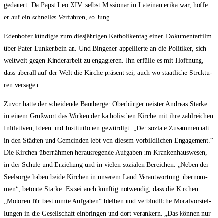
gedau­ert. Da Papst Leo XIV. selbst Mis­sio­nar in Latein­ame­ri­ka war, hof­fe
er auf ein schnel­les Ver­fah­ren, so Jung.
Eden­ho­fer kün­dig­te zum dies­jäh­ri­gen Katho­li­ken­tag einen Doku­men­tar­film
über Pater Lun­ken­bein an. Und Bin­ge­ner appel­lier­te an die Poli­ti­ker, sich
welt­weit gegen Kin­der­ar­beit zu enga­gie­ren. Ihn erfül­le es mit Hoff­nung,
dass über­all auf der Welt die Kir­che prä­sent sei, auch wo staat­li­che Struk­tu­
ren versagen.
Zuvor hat­te der schei­den­de Bam­ber­ger Ober­bür­ger­meis­ter Andre­as Star­ke
in einem Gruß­wort das Wir­ken der katho­li­schen Kir­che mit ihre zahl­rei­chen
Initia­ti­ven, Ideen und Insti­tu­tio­nen gewür­digt: „Der sozia­le Zusam­men­halt
in den Städ­ten und Gemein­den lebt von die­sem vor­bild­li­chen Enga­ge­ment.“
Die Kir­chen über­näh­men her­aus­re­gen­de Auf­ga­ben im Kran­ken­haus­we­sen,
in der Schu­le und Erzie­hung und in vie­len sozia­len Berei­chen. „Neben der
Seel­sor­ge haben bei­de Kir­chen in unse­rem Land Ver­ant­wor­tung über­nom­
men“, beton­te Star­ke. Es sei auch künf­tig not­wen­dig, dass die Kir­chen
„Moto­ren für bestimm­te Auf­ga­ben“ blei­ben und ver­bind­li­che Moral­vor­stel­
lun­gen in die Gesell­schaft ein­brin­gen und dort ver­an­kern. „Das kön­nen nur