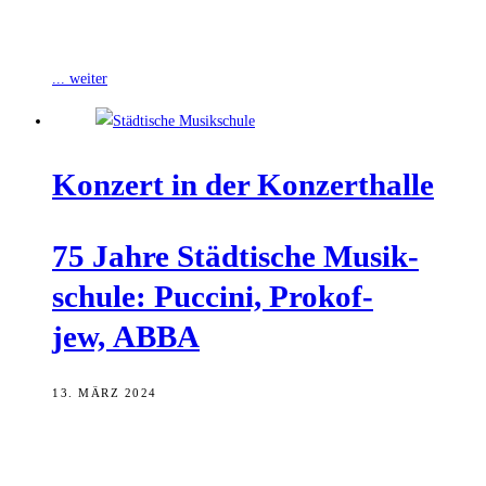
muss saniert werden. Ein Projekt, das die finanziell schwache Stadt
mehr kosten könnte als
... weiter
Kon­zert in der Konzerthalle
75 Jah­re Städ­ti­sche Musik­
schu­le: Puc­ci­ni, Pro­kof­
jew, ABBA
13. MÄRZ 2024
Am Samstag veranstaltet die Städtische Musikschule zum Jubiläum
ihres 75-jährigen Bestehens ein Konzert in der Konzerthalle. Das