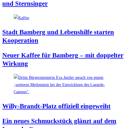
und Sternsinger
Stadt Bam­berg und Lebens­hil­fe star­ten
Kooperation
Neu­er Kaf­fee für Bam­berg – mit dop­pel­ter
Wirkung
Wil­ly-Brandt-Platz offi­zi­ell eingeweiht
Ein neu­es Schmuck­stück glänzt auf dem