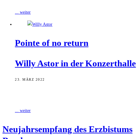
Programm der Veranstaltung bietet Abwechslung,
... weiter
Poin­te of no return
Wil­ly Astor in der Konzerthalle
23. MÄRZ 2022
Es ist wieder einmal soweit. Unter dem Motto „Pointe of no return –
the greatest Witz“ gibt es im März Neues von
... weiter
Neu­jahrs­emp­fang des Erz­bis­tums