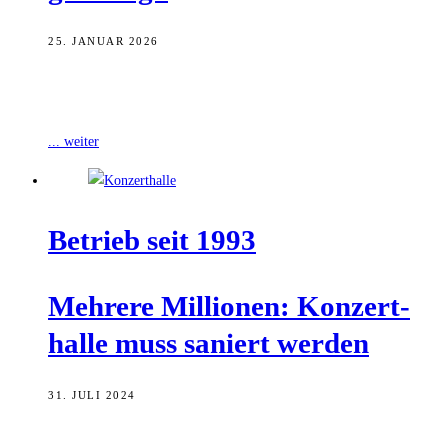
25. JANUAR 2026
Unter dem Leitwort „Du bewegst die Welt“ ist das Erzbistum
Bamberg in das Jahr 2026 gestartet. Damit soll die Dynamik aus dem
... weiter
Betrieb seit 1993
Meh­re­re Mil­lio­nen: Kon­zert­
hal­le muss saniert werden
31. JULI 2024
Die Bamberger Konzerthalle, und vor allem ihre Lautsprecheranlage,