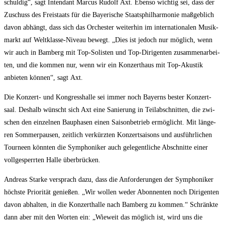
schul­dig“, sagt Inten­dant Mar­cus Rudolf Axt. Eben­so wich­tig sei, dass der
Zuschuss des Frei­staats für die Baye­ri­sche Staats­phil­har­mo­nie maß­geb­lich
davon abhängt, dass sich das Orches­ter wei­ter­hin im inter­na­tio­na­len Musik­
markt auf Welt­klas­se-Niveau bewegt. „Dies ist jedoch nur mög­lich, wenn
wir auch in Bam­berg mit Top-Solis­ten und Top-Diri­gen­ten zusam­men­ar­bei­
ten, und die kom­men nur, wenn wir ein Kon­zert­haus mit Top-Akus­tik
anbie­ten kön­nen“, sagt Axt.
Die Kon­zert- und Kon­gress­hal­le sei immer noch Bay­erns bes­ter Kon­zert­
saal. Des­halb wünscht sich Axt eine Sanie­rung in Teil­ab­schnit­ten, die zwi­
schen den ein­zel­nen Bau­pha­sen einen Sai­son­be­trieb ermög­licht. Mit län­ge­
ren Som­mer­pau­sen, zeit­lich ver­kürz­ten Kon­zert­sai­sons und aus­führ­li­chen
Tour­neen könn­ten die Sym­pho­ni­ker auch gele­gent­li­che Abschnit­te einer
voll­ge­sperr­ten Hal­le überbrücken.
Andre­as Star­ke ver­sprach dazu, dass die Anfor­de­run­gen der Sym­pho­ni­ker
höchs­te Prio­ri­tät genie­ßen. „Wir wol­len weder Abon­nen­ten noch Diri­gen­ten
davon abhal­ten, in die Kon­zert­hal­le nach Bam­berg zu kom­men.“ Schränk­te
dann aber mit den Wor­ten ein: „Wie­weit das mög­lich ist, wird uns die