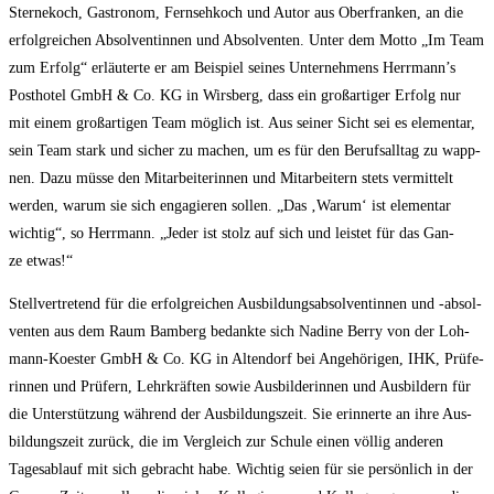
Ster­ne­koch, Gas­tro­nom, Fern­seh­koch und Autor aus Ober­fran­ken, an die
erfolg­rei­chen Absol­ven­tin­nen und Absol­ven­ten. Unter dem Mot­to „Im Team
zum Erfolg“ erläu­ter­te er am Bei­spiel sei­nes Unter­neh­mens Herrmann’s
Post­ho­tel GmbH & Co. KG in Wirs­berg, dass ein groß­ar­ti­ger Erfolg nur
mit einem groß­ar­ti­gen Team mög­lich ist. Aus sei­ner Sicht sei es ele­men­tar,
sein Team stark und sicher zu machen, um es für den Berufs­all­tag zu wapp­
nen. Dazu müs­se den Mit­ar­bei­te­rin­nen und Mit­ar­bei­tern stets ver­mit­telt
wer­den, war­um sie sich enga­gie­ren sol­len. „Das ‚War­um‘ ist ele­men­tar
wich­tig“, so Herr­mann. „Jeder ist stolz auf sich und leis­tet für das Gan­
ze etwas!“
Stell­ver­tre­tend für die erfolg­rei­chen Aus­bil­dungs­ab­sol­ven­tin­nen und ‑absol­
ven­ten aus dem Raum Bam­berg bedank­te sich Nadi­ne Ber­ry von der Loh­
mann-Koes­ter GmbH & Co. KG in Alten­dorf bei Ange­hö­ri­gen, IHK, Prü­fe­
rin­nen und Prü­fern, Lehr­kräf­ten sowie Aus­bil­de­rin­nen und Aus­bil­dern für
die Unter­stüt­zung wäh­rend der Aus­bil­dungs­zeit. Sie erin­ner­te an ihre Aus­
bil­dungs­zeit zurück, die im Ver­gleich zur Schu­le einen völ­lig ande­ren
Tages­ab­lauf mit sich gebracht habe. Wich­tig sei­en für sie per­sön­lich in der