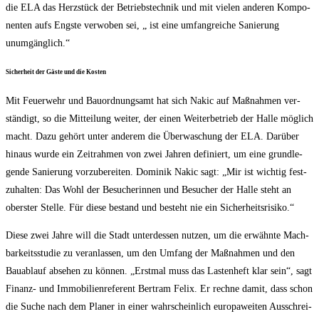
die ELA das Herz­stück der Betriebs­tech­nik und mit vie­len ande­ren Kom­po­
nen­ten aufs Engs­te ver­wo­ben sei, „ ist eine umfang­rei­che Sanie­rung
unumgänglich.“
Sicher­heit der Gäs­te und die Kosten
Mit Feu­er­wehr und Bau­ord­nungs­amt hat sich Nakic auf Maß­nah­men ver­
stän­digt, so die Mit­tei­lung wei­ter, der einen Wei­ter­be­trieb der Hal­le mög­lich
macht. Dazu gehört unter ande­rem die Über­wa­schung der ELA. Dar­über
hin­aus wur­de ein Zeit­rah­men von zwei Jah­ren defi­niert, um eine grund­le­
gen­de Sanie­rung vor­zu­be­rei­ten. Domi­nik Nakic sagt: „Mir ist wich­tig fest­
zu­hal­ten: Das Wohl der Besu­che­rin­nen und Besu­cher der Hal­le steht an
obers­ter Stel­le. Für die­se bestand und besteht nie ein Sicherheitsrisiko.“
Die­se zwei Jah­re will die Stadt unter­des­sen nut­zen, um die erwähn­te Mach­
bar­keits­stu­die zu ver­an­las­sen, um den Umfang der Maß­nah­men und den
Bau­ab­lauf abse­hen zu kön­nen. „Erst­mal muss das Las­ten­heft klar sein“, sagt
Finanz- und Immo­bi­li­en­re­fe­rent Bert­ram Felix. Er rech­ne damit, dass schon
die Suche nach dem Pla­ner in einer wahr­schein­lich euro­pa­wei­ten Aus­schrei­