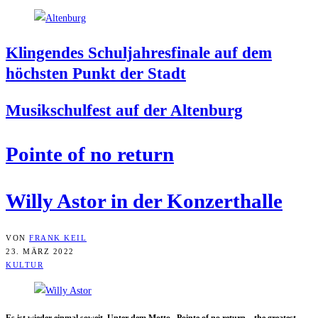
Klin­gen­des Schul­jah­res­fi­na­le auf dem
höchs­ten Punkt der Stadt
Musik­schul­fest auf der Altenburg
Poin­te of no return
Wil­ly Astor in der Konzerthalle
VON
FRANK KEIL
23. MÄRZ 2022
KULTUR