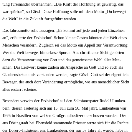
tung für­ein­an­der über­neh­men. „Die Kraft der Hoff­nung ist gewal­tig, das
war spür­bar“, so Gössl. Die­se Hoff­nung sol­le mit dem Mot­to „Du bewegst
die Welt“ in die Zukunft fort­ge­führt werden.
Das Jah­res­mot­to sol­le aus­sa­gen: „Es kommt auf jede und jeden Ein­zel­nen
an“, erläu­ter­te der Erz­bi­schof. Schon klei­ne Ges­ten könn­ten die Welt eines
Men­schen ver­än­dern. Zugleich sei das Mot­to ein Appell zur Ver­ant­wor­tung:
Wer die Welt bewe­ge, hin­ter­las­se Spu­ren. Aus christ­li­cher Sicht gehör­ten
dazu die Ver­ant­wor­tung vor Gott und das gemein­sa­me Wohl aller Men­
schen. Das Leit­wort kön­ne zudem als Anspra­che an Gott und so auch als
Glau­bens­be­kennt­nis ver­stan­den wer­den, sag­te Gössl. Gott sei der eigent­li­che
Bewe­ger, der auch dort Ver­än­de­rung ermög­li­che, wo aus mensch­li­cher Sicht
alles erstarrt scheine.
Beson­ders ver­wies der Erz­bi­schof auf den Sale­sia­ner­pa­ter Rudolf Lun­ken­
bein, des­sen Todes­tag sich am 15. Juli zum 50. Mal jährt. Lun­ken­bein war
1976 in Bra­si­li­en von wei­ßen Groß­grund­be­sit­zern erschos­sen wor­den. Der
aus Döring­stadt bei Ebens­feld stam­men­de Pries­ter setz­te sich für die Rech­te
der Bororo-Indi­ge­nen ein. Lun­ken­bein, der nur 37 Jah­re alt wur­de, habe in