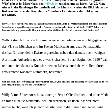
Es ist wie­der ein­mal soweit. Unter dem Mot­to „Poin­te of no return – the grea­test
Witz“ gibt es im März Neu­es von
Wil­ly Astor
zu sehen und zu hören. Am 29. März
tritt er in der Bam­ber­ger Kon­zert­hal­le auf. Da lohnt sich vor­her der Blick hin­ter die
Kulis­sen, hin­ein in die Bio­gra­fie des Münch­ner Enter­tai­ners, der 1961 gebo­
ren wurde.
Herr Astor, Sie haben 1985 zunächst ganz her­kömm­lich eine Leh­re als Werk­zeug­ma­cher und als Maschi­nen­
er
bau­tech­ni­ker abge­schlos­sen, aber par­al­lel Gitar­re zu spie­len gelernt und ab Mit­te der 1980
Jah­re ers­te
Büh­nen­er­fah­rung gesam­melt. Ab wann konn­ten Sie als Künst­ler Ihren Lebens­un­ter­halt bestreiten?
Wil­ly Astor: Ich hat­te schon immer neben­bei Gitar­ren­un­ter­richt gege­ben an
der VHS in Mün­chen und im Frei­en Musik­zen­trum, dazu Pri­vat­schü­ler –
das hat für eine klei­ne Exis­tenz gereicht, neben den damals noch weni­gen
er
Auf­trit­ten. Außer­dem gab es etwas Sicher­heit. So ab Beginn der 1990
Jah­
re konn­te ich dann als Künst­ler mei­nen Lebens­un­ter­halt, vor allem durch
erfolg­rei­che Kaba­rett-Num­mern, bestreiten.
War das ein naht­lo­ser Über­gang oder brauch­ten Sie Zeit, um als Künst­ler bestän­dig erfolg­reich zu sein? Wel­
ches Pro­gramm mar­kier­te den Durchbruch?
Wil­ly Astor: Unter Aus­schluss einer grö­ße­ren Öffent­lich­keit und ohne Medi­
en mich zuhau­se wei­ter­zu­bil­den, zu schrei­ben, zu üben, das war nicht
immer leicht, weil ich ja nicht wuss­te, wohin die Rei­se dann gehen wird.