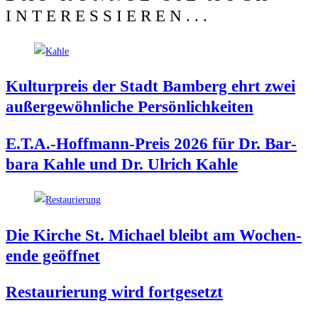
INTERESSIEREN...
Kul­tur­preis der Stadt Bam­berg ehrt zwei
außer­ge­wöhn­li­che Persönlichkeiten
E.T.A.-Hoffmann-Preis 2026 für Dr. Bar­
ba­ra Kah­le und Dr. Ulrich Kahle
Die Kir­che St. Micha­el bleibt am Wochen­
en­de geöffnet
Restau­rie­rung wird fortgesetzt