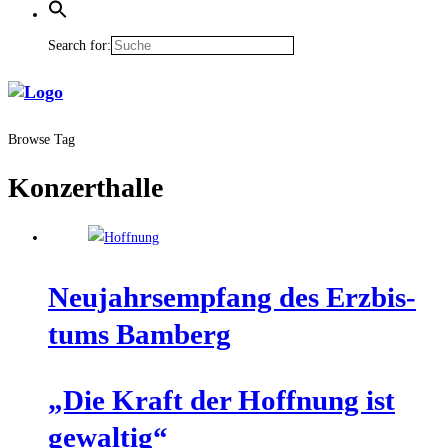
Search for:
Browse Tag
Konzerthalle
Neu­jahrs­emp­fang des Erz­bis­
tums Bamberg
„Die Kraft der Hoff­nung ist
gewaltig“