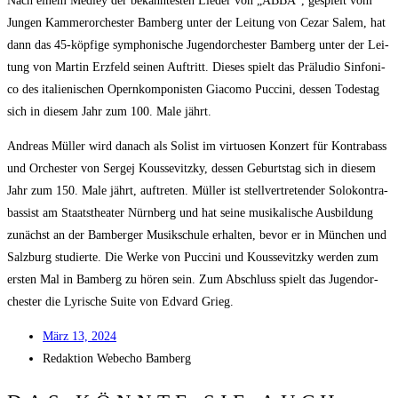
Nach einem Med­ley der bekann­tes­ten Lie­der von „ABBA“, gespielt vom
Jun­gen Kam­mer­or­ches­ter Bam­berg unter der Lei­tung von Cezar Salem, hat
dann das 45-köp­fi­ge sym­pho­ni­sche Jugend­or­ches­ter Bam­berg unter der Lei­
tung von Mar­tin Erz­feld sei­nen Auf­tritt. Die­ses spielt das Prä­lu­dio Sin­fo­ni­
co des ita­lie­ni­schen Opern­kom­po­nis­ten Gia­co­mo Puc­ci­ni, des­sen Todes­tag
sich in die­sem Jahr zum 100. Male jährt.
Andre­as Mül­ler wird danach als Solist im vir­tuo­sen Kon­zert für Kon­tra­bass
und Orches­ter von Ser­gej Kous­se­vitz­ky, des­sen Geburts­tag sich in die­sem
Jahr zum 150. Male jährt, auf­tre­ten. Mül­ler ist stell­ver­tre­ten­der Solo­kon­tra­
bas­sist am Staats­thea­ter Nürn­berg und hat sei­ne musi­ka­li­sche Aus­bil­dung
zunächst an der Bam­ber­ger Musik­schu­le erhal­ten, bevor er in Mün­chen und
Salz­burg stu­dier­te. Die Wer­ke von Puc­ci­ni und Kous­se­vitz­ky wer­den zum
ers­ten Mal in Bam­berg zu hören sein. Zum Abschluss spielt das Jugend­or­
ches­ter die Lyri­sche Suite von Edvard Grieg.
März 13, 2024
Redak­ti­on
Web­echo Bamberg