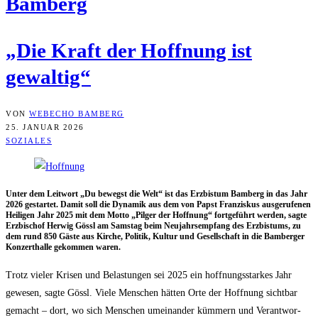
Bamberg
„Die Kraft der Hoff­nung ist
gewaltig“
VON
WEBECHO BAMBERG
25. JANUAR 2026
SOZIALES
Unter dem Leit­wort „Du bewegst die Welt“ ist das Erz­bis­tum Bam­berg in das Jahr
2026 gestar­tet. Damit soll die Dyna­mik aus dem von Papst Fran­zis­kus aus­ge­ru­fe­nen
Hei­li­gen Jahr 2025 mit dem Mot­to „Pil­ger der Hoff­nung“ fort­ge­führt wer­den, sag­te
Erz­bi­schof Her­wig Gössl am Sams­tag beim Neu­jahrs­emp­fang des Erz­bis­tums, zu
dem rund 850 Gäs­te aus Kir­che, Poli­tik, Kul­tur und Gesell­schaft in die Bam­ber­ger
Kon­zert­hal­le gekom­men waren.
Trotz vie­ler Kri­sen und Belas­tun­gen sei 2025 ein hoff­nungs­star­kes Jahr
gewe­sen, sag­te Gössl. Vie­le Men­schen hät­ten Orte der Hoff­nung sicht­bar
gemacht – dort, wo sich Men­schen umein­an­der küm­mern und Ver­ant­wor­