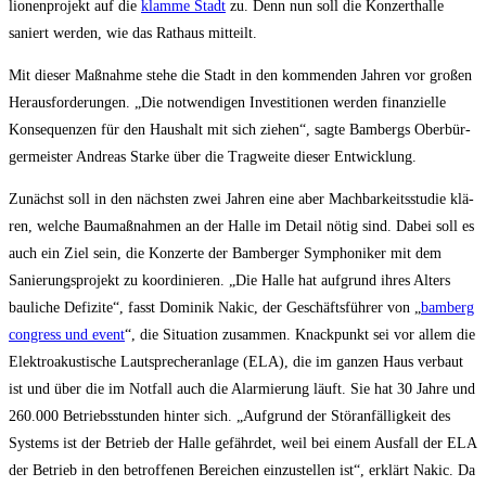
lio­nen­pro­jekt auf die
klam­me Stadt
zu. Denn nun soll die Kon­zert­hal­le
saniert wer­den, wie das Rat­haus mitteilt.
Mit die­ser Maß­nah­me ste­he die Stadt in den kom­men­den Jah­ren vor gro­ßen
Her­aus­for­de­run­gen. „Die not­wen­di­gen Inves­ti­tio­nen wer­den finan­zi­el­le
Kon­se­quen­zen für den Haus­halt mit sich zie­hen“, sag­te Bam­bergs Ober­bür­
ger­meis­ter Andre­as Star­ke über die Trag­wei­te die­ser Entwicklung.
Zunächst soll in den nächs­ten zwei Jah­ren eine aber Mach­bar­keits­stu­die klä­
ren, wel­che Bau­maß­nah­men an der Hal­le im Detail nötig sind. Dabei soll es
auch ein Ziel sein, die Kon­zer­te der Bam­ber­ger Sym­pho­ni­ker mit dem
Sanie­rungs­pro­jekt zu koor­di­nie­ren. „Die Hal­le hat auf­grund ihres Alters
bau­li­che Defi­zi­te“, fasst Domi­nik Nakic, der Geschäfts­füh­rer von „
bam­berg
con­gress und event
“, die Situa­ti­on zusam­men. Knack­punkt sei vor allem die
Elek­tro­akus­ti­sche Laut­spre­cher­an­la­ge (ELA), die im gan­zen Haus ver­baut
ist und über die im Not­fall auch die Alar­mie­rung läuft. Sie hat 30 Jah­re und
260.000 Betriebs­stun­den hin­ter sich. „Auf­grund der Stör­an­fäl­lig­keit des
Sys­tems ist der Betrieb der Hal­le gefähr­det, weil bei einem Aus­fall der ELA
der Betrieb in den betrof­fe­nen Berei­chen ein­zu­stel­len ist“, erklärt Nakic. Da