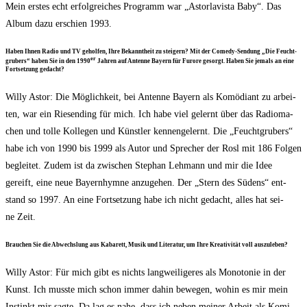
Mein ers­tes echt erfolg­rei­ches Pro­gramm war „Astor­la­vis­ta Baby“. Das
Album dazu erschien 1993.
Haben Ihnen Radio und TV gehol­fen, Ihre Bekannt­heit zu stei­gern? Mit der Come­dy-Sen­dung „Die Feucht­
er
gru­bers“ haben Sie in den 1990
Jah­ren auf Anten­ne Bay­ern für Furo­re gesorgt. Haben Sie jemals an eine
Fort­set­zung gedacht?
Wil­ly Astor: Die Mög­lich­keit, bei Anten­ne Bay­ern als Komö­di­ant zu arbei­
ten, war ein Rie­sen­ding für mich. Ich habe viel gelernt über das Radio­ma­
chen und tol­le Kol­le­gen und Künst­ler ken­nen­ge­lernt. Die „Feucht­gru­bers“
habe ich von 1990 bis 1999 als Autor und Spre­cher der Rosl mit 186 Fol­gen
beglei­tet. Zudem ist da zwi­schen Ste­phan Leh­mann und mir die Idee
gereift, eine neue Bay­ern­hym­ne anzu­ge­hen. Der „Stern des Südens“ ent­
stand so 1997. An eine Fort­set­zung habe ich nicht gedacht, alles hat sei­
ne Zeit.
Brau­chen Sie die Abwechs­lung aus Kaba­rett, Musik und Lite­ra­tur, um Ihre Krea­ti­vi­tät voll auszuleben?
Wil­ly Astor: Für mich gibt es nichts lang­wei­li­ge­res als Mono­to­nie in der
Kunst. Ich muss­te mich schon immer dahin bewe­gen, wohin es mir mein
Instinkt mir sag­te. Da lag es nahe, dass ich neben mei­ner Arbeit als Komi­