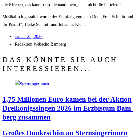
die Kir­chen, das kann sonst nie­mand mehr, auch nicht die Parteien.“
Musi­ka­lisch gestal­tet wur­de der Emp­fang von dem Duo „Frau Schmitt und
ihr Pia­nist“, Hei­ke Schmitt und Johan­nes Klehr.
Janu­ar 25, 2026
Redak­ti­on
Web­echo Bamberg
DAS KÖNNTE SIE AUCH
INTERESSIEREN...
1,75 Mil­lio­nen Euro kamen bei der Akti­on
Drei­kö­nigs­sin­gen 2026 im Erz­bis­tum Bam­
berg zusammen
Gro­ßes Dan­ke­schön an Stern­sin­ge­rin­nen