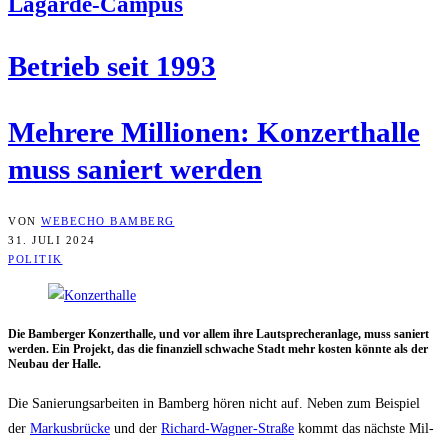
Lagarde-Campus
Betrieb seit 1993
Meh­re­re Mil­lio­nen: Kon­zert­hal­le
muss saniert werden
VON
WEBECHO BAMBERG
31. JULI 2024
POLITIK
Die Bam­ber­ger Kon­zert­hal­le, und vor allem ihre Laut­spre­cher­an­la­ge, muss saniert
wer­den. Ein Pro­jekt, das die finan­zi­ell schwa­che Stadt mehr kos­ten könn­te als der
Neu­bau der Halle.
Die Sanie­rungs­ar­bei­ten in Bam­berg hören nicht auf. Neben zum Bei­spiel
der
Mar­kus­brü­cke
und der
Richard-Wag­ner-Stra­ße
kommt das nächs­te Mil­