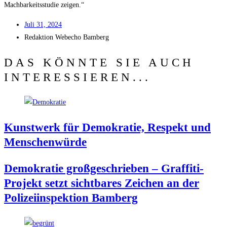
Mach­bar­keits­stu­die zeigen.“
Juli 31, 2024
Redak­ti­on
Web­echo Bamberg
DAS KÖNNTE SIE AUCH
INTERESSIEREN...
Kunst­werk für Demo­kra­tie, Respekt und
Menschenwürde
Demo­kra­tie groß­ge­schrie­ben – Graf­fi­ti-
Pro­jekt setzt sicht­ba­res Zei­chen an der
Poli­zei­in­spek­ti­on Bamberg