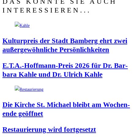
DAS KÖNNTE SIE AUCH
INTERESSIEREN...
Kul­tur­preis der Stadt Bam­berg ehrt zwei
außer­ge­wöhn­li­che Persönlichkeiten
E.T.A.-Hoffmann-Preis 2026 für Dr. Bar­
ba­ra Kah­le und Dr. Ulrich Kahle
Die Kir­che St. Micha­el bleibt am Wochen­
en­de geöffnet
Restau­rie­rung wird fortgesetzt