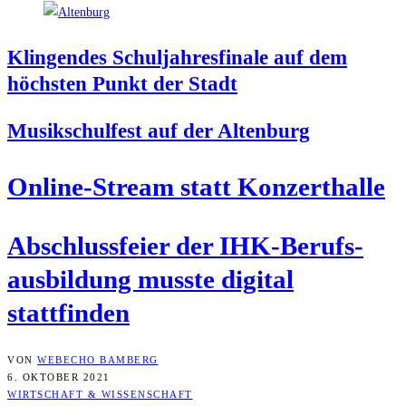
Klin­gen­des Schul­jah­res­fi­na­le auf dem
höchs­ten Punkt der Stadt
Musik­schul­fest auf der Altenburg
Online-Stream statt Konzerthalle
Abschluss­fei­er der IHK-Berufs­
aus­bil­dung muss­te digi­tal
stattfinden
VON
WEBECHO BAMBERG
6. OKTOBER 2021
WIRTSCHAFT & WISSENSCHAFT