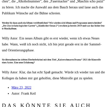
chen“, die „Alko­hol­num­mer“, den „Faser­ma­cker“ und „Maschin scho putzt“
zu hören. Ich mache die Aus­wahl aus dem Bauch her­aus und las­se auch das
Publi­kum Wün­sche auf die Büh­ne schreien.
Wer­den Sie dazu auch ein Album ver­öf­fent­li­chen? Wie wür­den sich Album und Pro­gramm unter­schei­den?
„Der Zoo ist kein logi­scher Gar­ten“ („Kin­di­scher Oze­an 2“) erschien ja bereits 2019 und war das bis­her letz­
te Musikalbum.
Wil­ly Astor: Ein neu­es Album gibt es erst wie­der, wenn ich etwas Neu­es
habe. Wann, weiß ich noch nicht, ich bin jetzt gera­de erst in der Sam­mel-
und Orientierungsphase.
Sie über­nah­men im sieb­ten Eber­ho­fer­kri­mi mit dem Titel „Kai­ser­schmarrn Dra­ma“ 2021 die Kino­rol­le
eines Arz­tes. Eine neue Erfahrung?
Wil­ly Astor: Klar, das hat echt Spaß gemacht. Wür­de ich wie­der tun und die
Kol­le­gen da haben mir gut gehol­fen, die­se Mini­rol­le gut zu spielen.
März 23, 2022
Autor:
Frank Keil
DAS KÖNNTE SIE AUCH