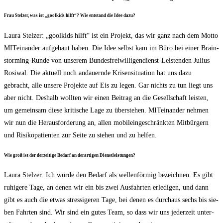
Frau Stel­zer, was ist „gool­kids hilft“? Wie ent­stand die Idee dazu?
Lau­ra Stel­zer: „gool­kids hilft“ ist ein Pro­jekt, das wir ganz nach dem Mot­to
MIT­ein­an­der auf­ge­baut haben. Die Idee selbst kam im Büro bei einer Brain­
stor­ming-Run­de von unse­rem Bun­des­frei­wil­li­gen­dienst-Leis­ten­den Juli­us
Rosi­wal. Die aktu­ell noch andau­ern­de Kri­sen­si­tua­ti­on hat uns dazu
gebracht, alle unse­re Pro­jek­te auf Eis zu legen. Gar nichts zu tun liegt uns
aber nicht. Des­halb woll­ten wir einen Bei­trag an die Gesell­schaft leis­ten,
um gemein­sam die­se kri­ti­sche Lage zu über­ste­hen. MIT­ein­an­der neh­men
wir nun die Her­aus­for­de­rung an, allen mobil­ein­ge­schränk­ten Mit­bür­gern
und Risi­ko­pa­ti­en­ten zur Sei­te zu ste­hen und zu helfen.
Wie groß ist der der­zei­ti­ge Bedarf an der­ar­ti­gen Dienstleistungen?
Lau­ra Stel­zer: Ich wür­de den Bedarf als wel­len­för­mig bezeich­nen. Es gibt
ruhi­ge­re Tage, an denen wir ein bis zwei Aus­fahr­ten erle­di­gen, und dann
gibt es auch die etwas stres­si­ge­ren Tage, bei denen es durch­aus sechs bis sie­
ben Fahr­ten sind. Wir sind ein gutes Team, so dass wir uns jeder­zeit unter­