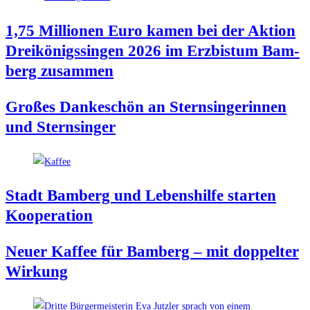
1,75 Mil­lio­nen Euro kamen bei der Akti­on
Drei­kö­nigs­sin­gen 2026 im Erz­bis­tum Bam­
berg zusammen
Gro­ßes Dan­ke­schön an Stern­sin­ge­rin­nen
und Sternsinger
Stadt Bam­berg und Lebens­hil­fe star­ten
Kooperation
Neu­er Kaf­fee für Bam­berg – mit dop­pel­ter
Wirkung