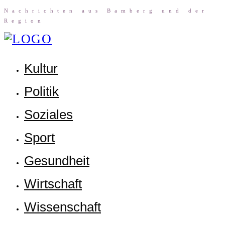
Nach­rich­ten aus Bam­berg und der
Region
Kul­tur
Poli­tik
Sozia­les
Sport
Gesund­heit
Wirt­schaft
Wis­sen­schaft