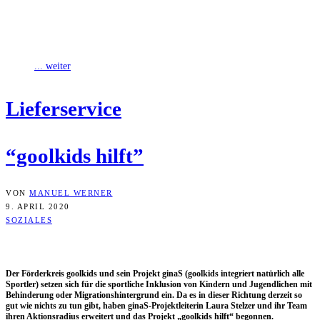
Der För­der­kreis gool­kids und sein Pro­jekt ginaS (gool­kids inte­griert
natür­lich alle Sport­ler) set­zen sich für die sport­li­che Inklu­si­on von
Kin­dern und Jugend­li­chen
... weiter
Lie­fer­ser­vice
“gool­kids hilft”
VON
MANUEL WERNER
9. APRIL 2020
SOZIALES
Der För­der­kreis gool­kids und sein Pro­jekt ginaS (gool­kids inte­griert natür­lich alle
Sport­ler) set­zen sich für die sport­li­che Inklu­si­on von Kin­dern und Jugend­li­chen mit
Behin­de­rung oder Migra­ti­ons­hin­ter­grund ein. Da es in die­ser Rich­tung der­zeit so
gut wie nichts zu tun gibt, haben ginaS-Pro­jekt­lei­te­rin Lau­ra Stel­zer und ihr Team
ihren Akti­ons­ra­di­us erwei­tert und das Pro­jekt „gool­kids hilft“ begonnen.