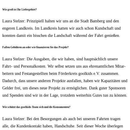
Wie groß ist Ihr Liefergebiet?
Lau­ra Stel­zer: Prin­zi­pi­ell hal­ten wir uns an die Stadt Bam­berg und den
enge­ren Land­kreis. Im Land­kreis hat­ten wir auch schon Kund­schaft und
konn­ten damit ein biss­chen die Land­schaft wäh­rend der Fahrt genießen.
Fal­len Gebüh­ren an oder wie finan­zie­ren Sie das Projekt?
Lau­ra Stel­zer: Die Aus­ga­ben, die wir haben, sind haupt­säch­lich unse­re
Fahrt- und Per­so­nal­kos­ten. Wir selbst set­zen uns aus ehren­amt­li­chen Mit­ar­
bei­tern und Fest­an­ge­stell­ten beim För­der­kreis gool­kids e.V. zusam­men.
Dadurch, dass unse­re ande­ren Pro­jek­te aus­fal­len, haben wir Kapa­zi­tä­ten und
Gel­der frei, um die­ses neue Pro­jekt zu ermög­li­chen. Dank guter Spon­so­ren
und Spen­den sind wir in der Lage, trotz­dem wei­ter­hin Gutes tun zu können.
Wie schützt das gool­kids-Team sich und die Konsumenten?
Lau­ra Stel­zer: Bei den Besor­gun­gen als auch bei unse­ren Fahr­ten tra­gen
alle, die Kun­den­kon­takt haben, Hand­schu­he. Seit die­ser Woche über­le­gen