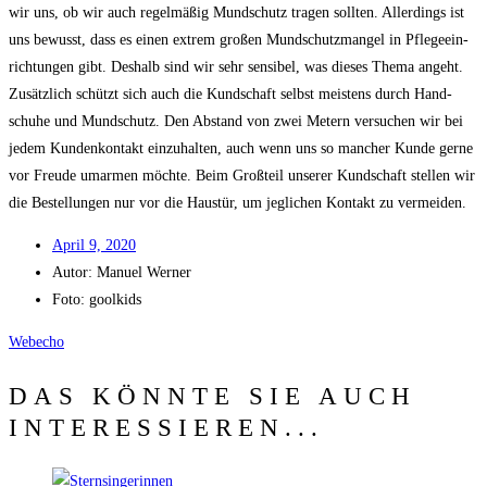
wir uns, ob wir auch regel­mä­ßig Mund­schutz tra­gen soll­ten. Aller­dings ist
uns bewusst, dass es einen extrem gro­ßen Mund­schutz­man­gel in Pfle­ge­ein­
rich­tun­gen gibt. Des­halb sind wir sehr sen­si­bel, was die­ses The­ma angeht.
Zusätz­lich schützt sich auch die Kund­schaft selbst meis­tens durch Hand­
schu­he und Mund­schutz. Den Abstand von zwei Metern ver­su­chen wir bei
jedem Kun­den­kon­takt ein­zu­hal­ten, auch wenn uns so man­cher Kun­de ger­ne
vor Freu­de umar­men möch­te. Beim Groß­teil unse­rer Kund­schaft stel­len wir
die Bestel­lun­gen nur vor die Haus­tür, um jeg­li­chen Kon­takt zu vermeiden.
April 9, 2020
Autor:
Manu­el Werner
Foto: goolkids
Web­echo
DAS KÖNNTE SIE AUCH
INTERESSIEREN...