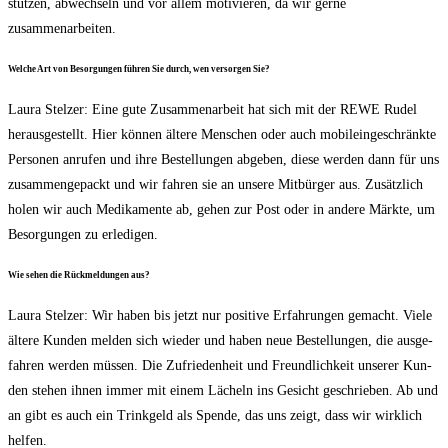
stüt­zen, abwech­seln und vor allem moti­vie­ren, da wir ger­ne
zusammenarbeiten.
Wel­che Art von Besor­gun­gen füh­ren Sie durch, wen ver­sor­gen Sie?
Lau­ra Stel­zer: Eine gute Zusam­men­ar­beit hat sich mit der REWE Rudel
her­aus­ge­stellt. Hier kön­nen älte­re Men­schen oder auch mobil­ein­ge­schränk­te
Per­so­nen anru­fen und ihre Bestel­lun­gen abge­ben, die­se wer­den dann für uns
zusam­men­ge­packt und wir fah­ren sie an unse­re Mit­bür­ger aus. Zusätz­lich
holen wir auch Medi­ka­men­te ab, gehen zur Post oder in ande­re Märk­te, um
Besor­gun­gen zu erledigen.
Wie sehen die Rück­mel­dun­gen aus?
Lau­ra Stel­zer: Wir haben bis jetzt nur posi­ti­ve Erfah­run­gen gemacht. Vie­le
älte­re Kun­den mel­den sich wie­der und haben neue Bestel­lun­gen, die aus­ge­
fah­ren wer­den müs­sen. Die Zufrie­den­heit und Freund­lich­keit unse­rer Kun­
den ste­hen ihnen immer mit einem Lächeln ins Gesicht geschrie­ben. Ab und
an gibt es auch ein Trink­geld als Spen­de, das uns zeigt, dass wir wirk­lich
helfen.