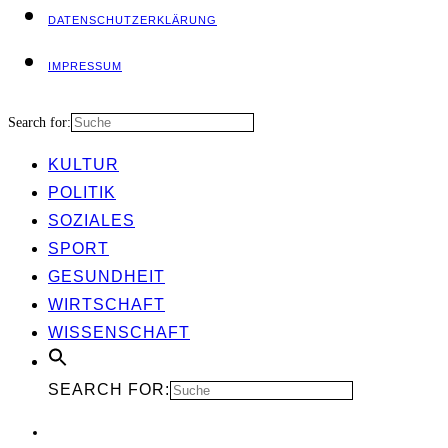
DATEN­SCHUTZ­ER­KLÄ­RUNG
IMPRES­SUM
Search for:
KUL­TUR
POLI­TIK
SOZIA­LES
SPORT
GESUND­HEIT
WIRT­SCHAFT
WIS­SEN­SCHAFT
SEARCH FOR: