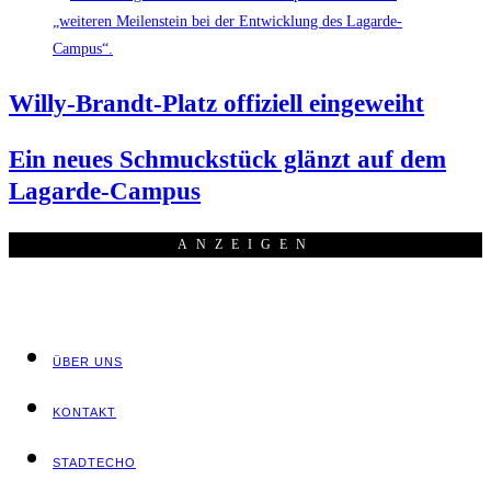
Wil­ly-Brandt-Platz offi­zi­ell eingeweiht
Ein neu­es Schmuck­stück glänzt auf dem
Lagarde-Campus
ANZEI­GEN
ÜBER UNS
KON­TAKT
STADT­ECHO