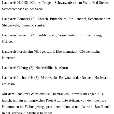
Land­kreis Hof (5): Köditz, Tro­gen, Schwar­zen­bach am Wald, Bad Steben,
Schwar­zen­bach an der Saale
Land­kreis Bam­berg (5): Ebrach, But­ten­heim, Strul­len­dorf, Schön­brunn im
Stei­ger­wald, Viereth-Trunstadt
Land­kreis Bay­reuth (4): Gold­kro­nach, Wai­schen­feld, Emt­manns­berg,
Gefrees
Land­kreis Forch­heim (4): Igens­dorf, Eber­mann­stadt, Göß­wein­stein,
Kunreuth
Land­kreis Coburg (2): Nie­der­füll­bach, Ahorn
Land­kreis Lich­ten­fels (3): Marktz­euln, Red­witz an der Rodach, Hoch­stadt
am Main
Mit dem Land­kreis Wun­sie­del ist Ober­fran­ken Offen­siv im engen Aus­
tausch, um ein umfang­rei­ches Pro­jekt zu unter­stüt­zen, von dem meh­re­re
Kom­mu­nen im Fich­tel­ge­bir­ge pro­fi­tie­ren könn­ten und das sich aktu­ell noch
in der Vor­be­rei­tungs­pha­se befindet.