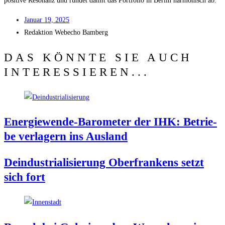
posi­ti­ve Reso­nanz und run­det damit das Port­fo­lio in Ber­lin har­mo­nisch ab.
Janu­ar 19, 2025
Redak­ti­on
Web­echo Bamberg
DAS KÖNNTE SIE AUCH
INTERESSIEREN...
Ener­gie­wen­de-Baro­me­ter der IHK: Betrie­
be ver­la­gern ins Ausland
Deindus­tria­li­sie­rung Ober­fran­kens setzt
sich fort