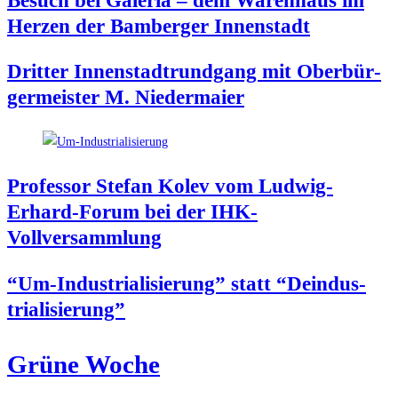
Besuch bei Gale­ria – dem Waren­haus im
Her­zen der Bam­ber­ger Innenstadt
Drit­ter Innen­stadt­rund­gang mit Ober­bür­
ger­meis­ter M. Niedermaier
Pro­fes­sor Ste­fan Kolev vom Lud­wig-
Erhard-Forum bei der IHK-
Vollversammlung
“Um-Indus­tria­li­sie­rung” statt “Deindus­
tria­li­sie­rung”
Grü­ne Woche