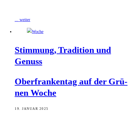
oberfränkischer als sonst: Auf der Grünen Woche in Berlin
präsentiert sich Oberfranken
... weiter
Stim­mung, Tra­di­ti­on und
Genuss
Ober­fran­ken­tag auf der Grü­
nen Woche
19. JANUAR 2025
Der Samstag ist der bestbesuchte Messetag der Grünen Woche. In der
bestbesuchten Messehalle hat Oberfranken Offensiv gestern die
Primetime mit einem großen