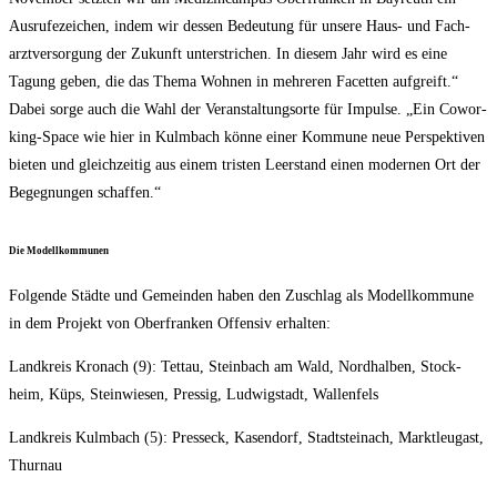
Aus­ru­fe­zei­chen, indem wir des­sen Bedeu­tung für unse­re Haus- und Fach­
arzt­ver­sor­gung der Zukunft unter­stri­chen. In die­sem Jahr wird es eine
Tagung geben, die das The­ma Woh­nen in meh­re­ren Facet­ten auf­greift.“
Dabei sor­ge auch die Wahl der Ver­an­stal­tungs­or­te für Impul­se. „Ein Cowor­
king-Space wie hier in Kulm­bach kön­ne einer Kom­mu­ne neue Per­spek­ti­ven
bie­ten und gleich­zei­tig aus einem tris­ten Leer­stand einen moder­nen Ort der
Begeg­nun­gen schaffen.“
Die Modell­kom­mu­nen
Fol­gen­de Städ­te und Gemein­den haben den Zuschlag als Modell­kom­mu­ne
in dem Pro­jekt von Ober­fran­ken Offen­siv erhalten:
Land­kreis Kro­nach (9): Tet­tau, Stein­bach am Wald, Nord­hal­ben, Stock­
heim, Küps, Stein­wie­sen, Pres­sig, Lud­wig­stadt, Wallenfels
Land­kreis Kulm­bach (5): Press­eck, Kasen­dorf, Stadt­stein­ach, Markt­leu­gast,
Thurnau