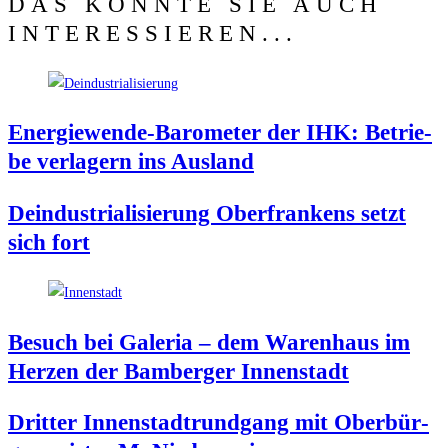
DAS KÖNNTE SIE AUCH
INTERESSIEREN...
Ener­gie­wen­de-Baro­me­ter der IHK: Betrie­
be ver­la­gern ins Ausland
Deindus­tria­li­sie­rung Ober­fran­kens setzt
sich fort
Besuch bei Gale­ria – dem Waren­haus im
Her­zen der Bam­ber­ger Innenstadt
Drit­ter Innen­stadt­rund­gang mit Ober­bür­