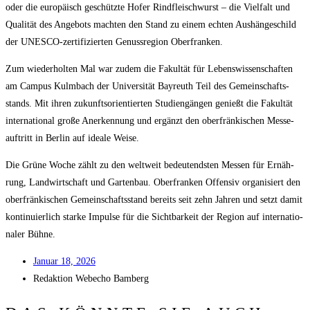
oder die euro­pä­isch geschütz­te Hofer Rind­fleisch­wurst – die Viel­falt und
Qua­li­tät des Ange­bots mach­ten den Stand zu einem ech­ten Aus­hän­ge­schild
der UNESCO-zer­ti­fi­zier­ten Genuss­re­gi­on Oberfranken.
Zum wie­der­hol­ten Mal war zudem die Fakul­tät für Lebens­wis­sen­schaf­ten
am Cam­pus Kulm­bach der Uni­ver­si­tät Bay­reuth Teil des Gemein­schafts­
stands. Mit ihren zukunfts­ori­en­tier­ten Stu­di­en­gän­gen genießt die Fakul­tät
inter­na­tio­nal gro­ße Aner­ken­nung und ergänzt den ober­frän­ki­schen Mes­se­
auf­tritt in Ber­lin auf idea­le Weise.
Die Grü­ne Woche zählt zu den welt­weit bedeu­tends­ten Mes­sen für Ernäh­
rung, Land­wirt­schaft und Gar­ten­bau. Ober­fran­ken Offen­siv orga­ni­siert den
ober­frän­ki­schen Gemein­schafts­stand bereits seit zehn Jah­ren und setzt damit
kon­ti­nu­ier­lich star­ke Impul­se für die Sicht­bar­keit der Regi­on auf inter­na­tio­
na­ler Bühne.
Janu­ar 18, 2026
Redak­ti­on
Web­echo Bamberg