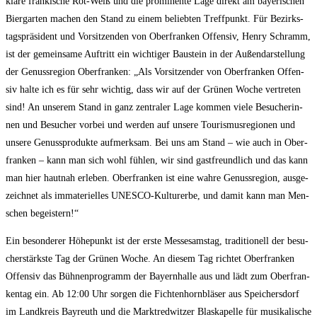
kla­re frän­ki­sche Rot-Weiß und die pro­mi­nen­te Lage direkt am baye­ri­schen
Bier­gar­ten machen den Stand zu einem belieb­ten Treff­punkt. Für Bezirks­
tags­prä­si­dent und Vor­sit­zen­den von Ober­fran­ken Offen­siv, Hen­ry Schramm,
ist der gemein­sa­me Auf­tritt ein wich­ti­ger Bau­stein in der Außen­dar­stel­lung
der Genuss­re­gi­on Ober­fran­ken: „Als Vor­sit­zen­der von Ober­fran­ken Offen­
siv hal­te ich es für sehr wich­tig, dass wir auf der Grü­nen Woche ver­tre­ten
sind! An unse­rem Stand in ganz zen­tra­ler Lage kom­men vie­le Besu­che­rin­
nen und Besu­cher vor­bei und wer­den auf unse­re Tou­ris­mus­re­gio­nen und
unse­re Genuss­pro­duk­te auf­merk­sam. Bei uns am Stand – wie auch in Ober­
fran­ken – kann man sich wohl füh­len, wir sind gast­freund­lich und das kann
man hier haut­nah erle­ben. Ober­fran­ken ist eine wah­re Genuss­re­gi­on, aus­ge­
zeich­net als imma­te­ri­el­les UNESCO-Kul­tur­er­be, und damit kann man Men­
schen begeistern!“
Ein beson­de­rer Höhe­punkt ist der ers­te Mes­se­sams­tag, tra­di­tio­nell der besu­
cher­stärks­te Tag der Grü­nen Woche. An die­sem Tag rich­tet Ober­fran­ken
Offen­siv das Büh­nen­pro­gramm der Bay­ern­hal­le aus und lädt zum Ober­fran­
ken­tag ein. Ab 12:00 Uhr sor­gen die Fich­ten­horn­blä­ser aus Spei­chers­dorf
im Land­kreis Bay­reuth und die Markt­red­wit­zer Blas­ka­pel­le für musi­ka­li­sche