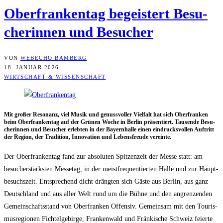
Ober­fran­ken­tag begeis­tert Besu­
che­rin­nen und Besucher
VON
WEBECHO BAMBERG
18. JANUAR 2026
WIRTSCHAFT & WISSENSCHAFT
Mit gro­ßer Reso­nanz, viel Musik und genuss­vol­ler Viel­falt hat sich Ober­fran­ken
beim Ober­fran­ken­tag auf der Grü­nen Woche in Ber­lin prä­sen­tiert. Tau­sen­de Besu­
che­rin­nen und Besu­cher erleb­ten in der Bay­ern­hal­le einen ein­drucks­vol­len Auf­tritt
der Regi­on, der Tra­di­ti­on, Inno­va­ti­on und Lebens­freu­de vereinte.
Der Ober­fran­ken­tag fand zur abso­lu­ten Spit­zen­zeit der Mes­se statt: am
besu­cher­stärks­ten Mes­se­tag, in der meist­fre­quen­tier­ten Hal­le und zur Haupt­
be­suchs­zeit. Ent­spre­chend dicht dräng­ten sich Gäs­te aus Ber­lin, aus ganz
Deutsch­land und aus aller Welt rund um die Büh­ne und den angren­zen­den
Gemein­schafts­stand von Ober­fran­ken Offen­siv. Gemein­sam mit den Tou­ris­
mus­re­gio­nen Fich­tel­ge­bir­ge, Fran­ken­wald und Frän­ki­sche Schweiz fei­er­te