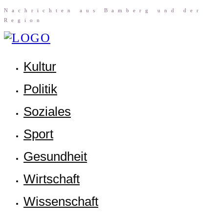
Nach­rich­ten aus Bam­berg und der
Region
Kul­tur
Poli­tik
Sozia­les
Sport
Gesund­heit
Wirt­schaft
Wis­sen­schaft