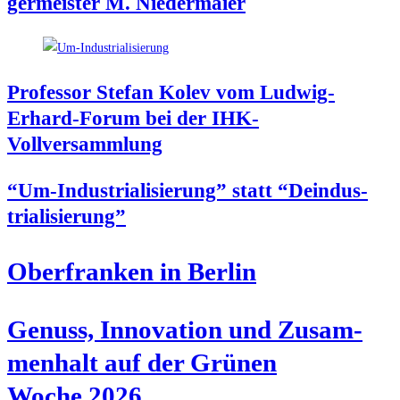
ger­meis­ter M. Niedermaier
Pro­fes­sor Ste­fan Kolev vom Lud­wig-
Erhard-Forum bei der IHK-
Vollversammlung
“Um-Indus­tria­li­sie­rung” statt “Deindus­
tria­li­sie­rung”
Ober­fran­ken in Berlin
Genuss, Inno­va­ti­on und Zusam­
men­halt auf der Grü­nen
Woche 2026