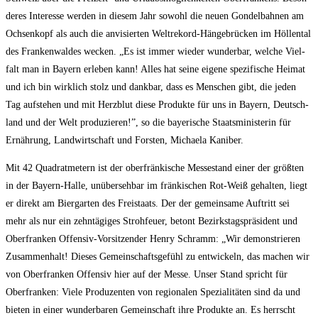
de­res Inter­es­se wer­den in die­sem Jahr sowohl die neu­en Gon­del­bah­nen am
Och­sen­kopf als auch die anvi­sier­ten Welt­re­kord-Hän­ge­brü­cken im Höl­len­tal
des Fran­ken­wal­des wecken. „Es ist immer wie­der wun­der­bar, wel­che Viel­
falt man in Bay­ern erle­ben kann! Alles hat sei­ne eige­ne spe­zi­fi­sche Hei­mat
und ich bin wirk­lich stolz und dank­bar, dass es Men­schen gibt, die jeden
Tag auf­ste­hen und mit Herz­blut die­se Pro­duk­te für uns in Bay­ern, Deutsch­
land und der Welt pro­du­zie­ren!”, so die baye­ri­sche Staats­mi­nis­te­rin für
Ernäh­rung, Land­wirt­schaft und Fors­ten, Michae­la Kaniber.
Mit 42 Qua­drat­me­tern ist der ober­frän­ki­sche Mes­se­stand einer der größ­ten
in der Bay­ern-Hal­le, unüber­seh­bar im frän­ki­schen Rot-Weiß gehal­ten, liegt
er direkt am Bier­gar­ten des Frei­staats. Der der gemein­sa­me Auf­tritt sei
mehr als nur ein zehn­tä­gi­ges Stroh­feu­er, betont Bezirks­tags­prä­si­dent und
Ober­fran­ken Offen­siv-Vor­sit­zen­der Hen­ry Schramm: „Wir demons­trie­ren
Zusam­men­halt! Die­ses Gemein­schafts­ge­fühl zu ent­wi­ckeln, das machen wir
von Ober­fran­ken Offen­siv hier auf der Mes­se. Unser Stand spricht für
Ober­fran­ken: Vie­le Pro­du­zen­ten von regio­na­len Spe­zia­li­tä­ten sind da und
bie­ten in einer wun­der­ba­ren Gemein­schaft ihre Pro­duk­te an. Es herrscht