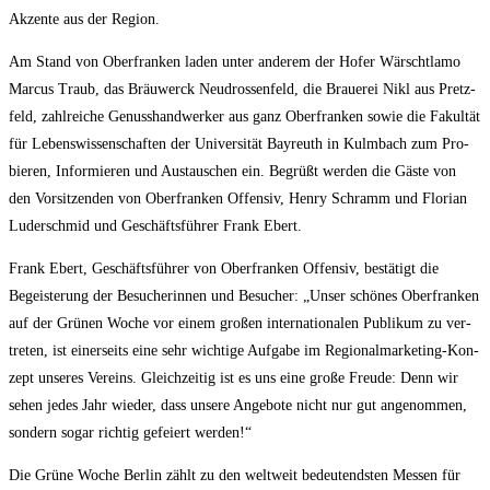
Akzen­te aus der Region.
Am Stand von Ober­fran­ken laden unter ande­rem der Hofer Wärscht­la­mo
Mar­cus Traub, das Bräuwerck Neu­dros­sen­feld, die Braue­rei Nikl aus Pretz­
feld, zahl­rei­che Genuss­hand­wer­ker aus ganz Ober­fran­ken sowie die Fakul­tät
für Lebens­wis­sen­schaf­ten der Uni­ver­si­tät Bay­reuth in Kulm­bach zum Pro­
bie­ren, Infor­mie­ren und Aus­tau­schen ein. Begrüßt wer­den die Gäs­te von
den Vor­sit­zen­den von Ober­fran­ken Offen­siv, Hen­ry Schramm und Flo­ri­an
Luder­schmid und Geschäfts­füh­rer Frank Ebert.
Frank Ebert, Geschäfts­füh­rer von Ober­fran­ken Offen­siv, bestä­tigt die
Begeis­te­rung der Besu­che­rin­nen und Besu­cher: „Unser schö­nes Ober­fran­ken
auf der Grü­nen Woche vor einem gro­ßen inter­na­tio­na­len Publi­kum zu ver­
tre­ten, ist einer­seits eine sehr wich­ti­ge Auf­ga­be im Regio­nal­mar­ke­ting-Kon­
zept unse­res Ver­eins. Gleich­zei­tig ist es uns eine gro­ße Freu­de: Denn wir
sehen jedes Jahr wie­der, dass unse­re Ange­bo­te nicht nur gut ange­nom­men,
son­dern sogar rich­tig gefei­ert werden!“
Die Grü­ne Woche Ber­lin zählt zu den welt­weit bedeu­tends­ten Mes­sen für