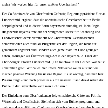
mehr? Wir wer­ben hier für unser schö­nes Oberfranken!”
Der Co-Vor­sit­zen­de von Ober­fran­ken Offen­siv, Regie­rungs­prä­si­dent Flo­ri­an
Luder­schmid, ergänzt, dass die ober­frän­ki­sche Geschlos­sen­heit in Ber­lin
bei­spiel­ge­bend und in die­ser Form bay­ern­weit ein­ma­lig sei. Kein Regie­
rungs­be­zirk Bay­erns tre­te auf der welt­größ­ten Mes­se für Ernäh­rung und
Land­wirt­schaft der­art ver­eint auf wie Ober­fran­ken. Geschlos­sen­heit
demons­trier­ten auch rund 40 Bür­ger­meis­ter der Regi­on, die nicht nur
gemein­sam ange­reist sind, son­dern auch gemein­sam im Chor gesun­gen
haben, sozu­sa­gen als Über­ra­schungs-Act in der Bay­ern­hal­le. Einer der
Chor-Sän­ger: Flo­ri­an Luder­schmid. „Die Reich­wei­te der Grü­nen Woche ist
unheim­lich groß! Wir bau­en hier unse­re Netz­wer­ke wei­ter aus und wir
machen posi­ti­ve Wer­bung für unse­re Regi­on. Es ist wich­tig, dass man hier
Prä­senz zeigt – und noch prä­sen­ter als mit unse­rem Stand direkt neben der
Büh­ne in der Bay­ern­hal­le kann man nicht sein.”
Der Ein­la­dung zum Ober­fran­ken­tag folg­ten zahl­rei­che Gäs­te aus Poli­tik,
Wirt­schaft und Gesell­schaft. Sie lie­ßen sich vom Büh­nen­pro­gramm und
auch von den viel­fäl­ti­gen Genüs­sen am Ober­fran­ken­stand regel­recht ver­zau­