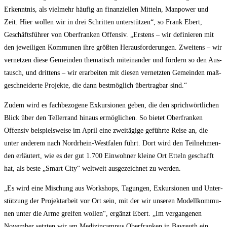
Erkennt­nis, als viel­mehr häu­fig an finan­zi­el­len Mit­teln, Man­power und
Zeit. Hier wol­len wir in drei Schrit­ten unter­stüt­zen“, so Frank Ebert,
Geschäfts­füh­rer von Ober­fran­ken Offen­siv. „Ers­tens – wir defi­nie­ren mit
den jewei­li­gen Kom­mu­nen ihre größ­ten Her­aus­for­de­run­gen. Zwei­tens – wir
ver­net­zen die­se Gemein­den the­ma­tisch mit­ein­an­der und för­dern so den Aus­
tausch, und drit­tens – wir erar­bei­ten mit die­sen ver­netz­ten Gemein­den maß­
ge­schnei­der­te Pro­jek­te, die dann best­mög­lich über­trag­bar sind.“
Zudem wird es fach­be­zo­ge­ne Exkur­sio­nen geben, die den sprich­wört­li­chen
Blick über den Tel­ler­rand hin­aus ermög­li­chen. So bie­tet Ober­fran­ken
Offen­siv bei­spiels­wei­se im April eine zwei­tä­gi­ge geführ­te Rei­se an, die
unter ande­rem nach Nord­rhein-West­fa­len führt. Dort wird den Teil­neh­men­
den erläu­tert, wie es der gut 1.700 Ein­woh­ner klei­ne Ort Etteln geschafft
hat, als bes­te „Smart City“ welt­weit aus­ge­zeich­net zu werden.
„Es wird eine Mischung aus Work­shops, Tagun­gen, Exkur­sio­nen und Unter­
stüt­zung der Pro­jekt­ar­beit vor Ort sein, mit der wir unse­ren Modell­kom­mu­
nen unter die Arme grei­fen wol­len“, ergänzt Ebert. „Im ver­gan­ge­nen
Novem­ber setz­ten wir am Medi­zin­cam­pus Ober­fran­ken in Bay­reuth ein