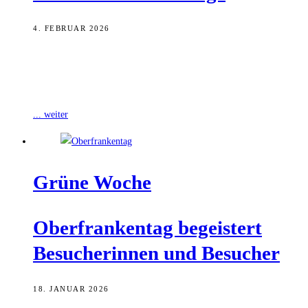
4. FEBRUAR 2026
Wie bewältigen unsere Städte und Gemeinden die Herausforderungen
der Zukunft in Zeiten des permanenten Wandels und klammer
Kassen? Antworten darauf und vor
... weiter
Grü­ne Woche
Ober­fran­ken­tag begeis­tert
Besu­che­rin­nen und Besucher
18. JANUAR 2026