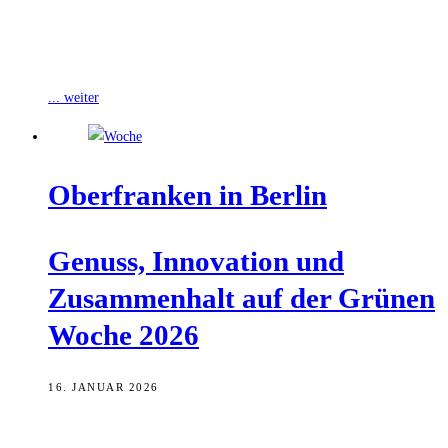
Mit großer Resonanz, viel Musik und genussvoller Vielfalt hat sich
Oberfranken beim Oberfrankentag auf der Grünen Woche in Berlin
präsentiert. Tausende Besucherinnen
... weiter
Ober­fran­ken in Berlin
Genuss, Inno­va­ti­on und
Zusam­men­halt auf der Grü­nen
Woche 2026
16. JANUAR 2026
Vom 16. bis 25. Januar ist die Bundeshauptstadt ein Stück