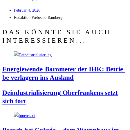
Febru­ar 4, 2026
Redak­ti­on
Web­echo Bamberg
DAS KÖNNTE SIE AUCH
INTERESSIEREN...
Ener­gie­wen­de-Baro­me­ter der IHK: Betrie­
be ver­la­gern ins Ausland
Deindus­tria­li­sie­rung Ober­fran­kens setzt
sich fort