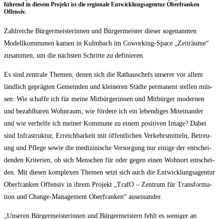
füh­rend in die­sem Pro­jekt ist die regio­na­le Ent­wick­lungs­agen­tur Ober­fran­ken
Offensiv.
Zahl­rei­che Bür­ger­meis­te­rin­nen und Bür­ger­meis­ter die­ser soge­nann­ten
Modell­kom­mu­nen kamen in Kulm­bach im Cowor­king-Space „Zeit­räu­me“
zusam­men, um die nächs­ten Schrit­te zu definieren.
Es sind zen­tra­le The­men, denen sich die Rat­haus­chefs unse­rer vor allem
länd­lich gepräg­ten Gemein­den und klei­ne­ren Städ­te per­ma­nent stel­len müs­
sen: Wie schaf­fe ich für mei­ne Mit­bür­ge­rin­nen und Mit­bür­ger moder­nen
und bezahl­ba­ren Wohn­raum, wie för­de­re ich ein leben­di­ges Mit­ein­an­der
und wie ver­hel­fe ich mei­ner Kom­mu­ne zu einem posi­ti­ven Image? Dabei
sind Infra­struk­tur, Erreich­bar­keit mit öffent­li­chen Ver­kehrs­mit­teln, Betreu­
ung und Pfle­ge sowie die medi­zi­ni­sche Ver­sor­gung nur eini­ge der ent­schei­
den­den Kri­te­ri­en, ob sich Men­schen für oder gegen einen Wohn­ort ent­schei­
den. Mit die­sen kom­ple­xen The­men setzt sich auch die Ent­wick­lungs­agen­tur
Ober­fran­ken Offen­siv in ihrem Pro­jekt „Tra­fO – Zen­trum für Trans­for­ma­
ti­on und Chan­ge-Manage­ment Ober­fran­ken“ auseinander.
„Unse­ren Bür­ger­meis­te­rin­nen und Bür­ger­meis­tern fehlt es weni­ger an