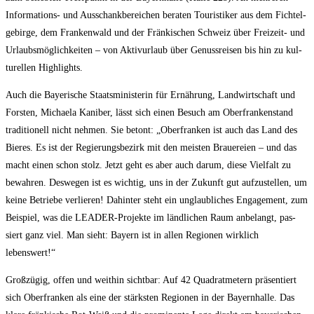
Infor­ma­ti­ons- und Aus­schank­be­rei­chen bera­ten Tou­ris­ti­ker aus dem Fich­tel­
ge­bir­ge, dem Fran­ken­wald und der Frän­ki­schen Schweiz über Frei­zeit- und
Urlaubs­mög­lich­kei­ten – von Aktiv­ur­laub über Genuss­rei­sen bis hin zu kul­
tu­rel­len Highlights.
Auch die Baye­ri­sche Staats­mi­nis­te­rin für Ernäh­rung, Land­wirt­schaft und
Fors­ten, Michae­la Kani­ber, lässt sich einen Besuch am Ober­fran­ken­stand
tra­di­tio­nell nicht neh­men. Sie betont: „Ober­fran­ken ist auch das Land des
Bie­res. Es ist der Regie­rungs­be­zirk mit den meis­ten Braue­rei­en – und das
macht einen schon stolz. Jetzt geht es aber auch dar­um, die­se Viel­falt zu
bewah­ren. Des­we­gen ist es wich­tig, uns in der Zukunft gut auf­zu­stel­len, um
kei­ne Betrie­be ver­lie­ren! Dahin­ter steht ein unglaub­li­ches Enga­ge­ment, zum
Bei­spiel, was die LEA­DER-Pro­jek­te im länd­li­chen Raum anbe­langt, pas­
siert ganz viel. Man sieht: Bay­ern ist in allen Regio­nen wirk­lich
lebenswert!“
Groß­zü­gig, offen und weit­hin sicht­bar: Auf 42 Qua­drat­me­tern prä­sen­tiert
sich Ober­fran­ken als eine der stärks­ten Regio­nen in der Bay­ern­hal­le. Das