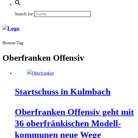
Search for:
Browse Tag
Oberfranken Offensiv
Start­schuss in Kulmbach
Ober­fran­ken Offen­siv geht mit
36 ober­frän­ki­schen Modell­
kom­mu­nen neue Wege