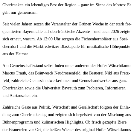
Ober­fran­ken ein leben­di­ges Fest der Regi­on – ganz im Sin­ne des Mot­tos: Es
geht nur gemeinsam.
Seit vie­len Jah­ren set­zen die Ver­an­stal­ter der Grü­nen Woche in der stark fre­
quen­tier­ten Bay­ern­hal­le auf ober­frän­ki­sche Akzen­te – und auch 2026 zeig­te
sich erneut, war­um. Ab 12:00 Uhr sorg­ten die Fich­ten­horn­blä­ser aus Spei­
chers­dorf und die Markt­red­wit­zer Blas­ka­pel­le für musi­ka­li­sche Höhe­punk­te
aus der Heimat.
Am Gemein­schafts­stand selbst luden unter ande­rem der Hofer Wärscht­la­mo
Mar­cus Traub, das Bräuwerck Neu­dros­sen­feld, die Braue­rei Nikl aus Pretz­
feld, zahl­rei­che Genuss­hand­wer­ke­rin­nen und Genuss­hand­wer­ker aus ganz
Ober­fran­ken sowie die Uni­ver­si­tät Bay­reuth zum Pro­bie­ren, Infor­mie­ren
und Aus­tau­schen ein.
Zahl­rei­che Gäs­te aus Poli­tik, Wirt­schaft und Gesell­schaft folg­ten der Ein­la­
dung zum Ober­fran­ken­tag und zeig­ten sich begeis­tert von der Mischung aus
Büh­nen­pro­gramm und kuli­na­ri­schen High­lights. Ob frisch gezapf­te Bie­re
der Braue­rei­en vor Ort, die hei­ßen Wie­ner des ori­gi­nal Hofer Wärscht­la­mos