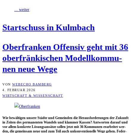
... weiter
Start­schuss in Kulmbach
Ober­fran­ken Offen­siv geht mit 36
ober­frän­ki­schen Modell­kom­mu­
nen neue Wege
VON
WEBECHO BAMBERG
4. FEBRUAR 2026
WIRTSCHAFT & WISSENSCHAFT
Wie bewäl­ti­gen unse­re Städ­te und Gemein­den die Her­aus­for­de­run­gen der Zukunft
in Zei­ten des per­ma­nen­ten Wan­dels und klam­mer Kas­sen? Ant­wor­ten dar­auf und
vor allem kon­kre­te Lösungs­an­sät­ze sol­len jetzt mit 36 Kom­mu­nen erar­bei­tet wer­
den, die gemein­sam neue und zum Teil auch unkon­ven­tio­nel­le Wege gehen. Feder­