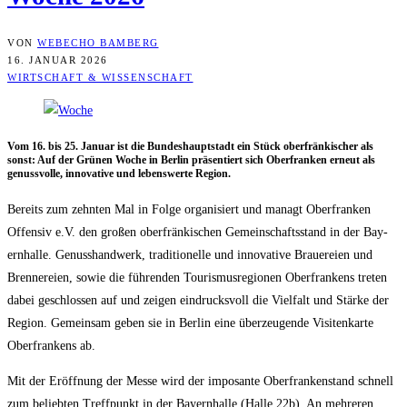
VON
WEBECHO BAMBERG
16. JANUAR 2026
WIRTSCHAFT & WISSENSCHAFT
Vom 16. bis 25. Janu­ar ist die Bun­des­haupt­stadt ein Stück ober­frän­ki­scher als
sonst: Auf der Grü­nen Woche in Ber­lin prä­sen­tiert sich Ober­fran­ken erneut als
genuss­vol­le, inno­va­ti­ve und lebens­wer­te Region.
Bereits zum zehn­ten Mal in Fol­ge orga­ni­siert und managt Ober­fran­ken
Offen­siv e.V. den gro­ßen ober­frän­ki­schen Gemein­schafts­stand in der Bay­
ern­hal­le. Genuss­hand­werk, tra­di­tio­nel­le und inno­va­ti­ve Braue­rei­en und
Bren­ne­rei­en, sowie die füh­ren­den Tou­ris­mus­re­gio­nen Ober­fran­kens tre­ten
dabei geschlos­sen auf und zei­gen ein­drucks­voll die Viel­falt und Stär­ke der
Regi­on. Gemein­sam geben sie in Ber­lin eine über­zeu­gen­de Visi­ten­kar­te
Ober­fran­kens ab.
Mit der Eröff­nung der Mes­se wird der impo­san­te Ober­fran­ken­stand schnell
zum belieb­ten Treff­punkt in der Bay­ern­hal­le (Hal­le 22b). An meh­re­ren