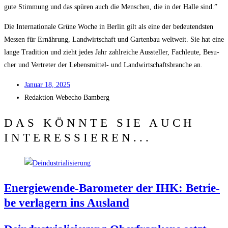
gute Stim­mung und das spü­ren auch die Men­schen, die in der Hal­le sind.”
Die Inter­na­tio­na­le Grü­ne Woche in Ber­lin gilt als eine der bedeu­tends­ten
Mes­sen für Ernäh­rung, Land­wirt­schaft und Gar­ten­bau welt­weit. Sie hat eine
lan­ge Tra­di­ti­on und zieht jedes Jahr zahl­rei­che Aus­stel­ler, Fach­leu­te, Besu­
cher und Ver­tre­ter der Lebens­mit­tel- und Land­wirt­schafts­bran­che an.
Janu­ar 18, 2025
Redak­ti­on
Web­echo Bamberg
DAS KÖNNTE SIE AUCH
INTERESSIEREN...
Ener­gie­wen­de-Baro­me­ter der IHK: Betrie­
be ver­la­gern ins Ausland