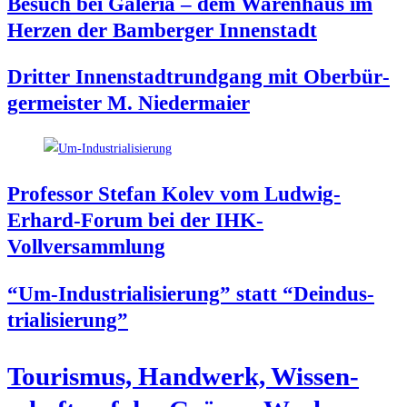
Besuch bei Gale­ria – dem Waren­haus im
Her­zen der Bam­ber­ger Innenstadt
Drit­ter Innen­stadt­rund­gang mit Ober­bür­
ger­meis­ter M. Niedermaier
Pro­fes­sor Ste­fan Kolev vom Lud­wig-
Erhard-Forum bei der IHK-
Vollversammlung
“Um-Indus­tria­li­sie­rung” statt “Deindus­
tria­li­sie­rung”
Tou­ris­mus, Hand­werk, Wis­sen­