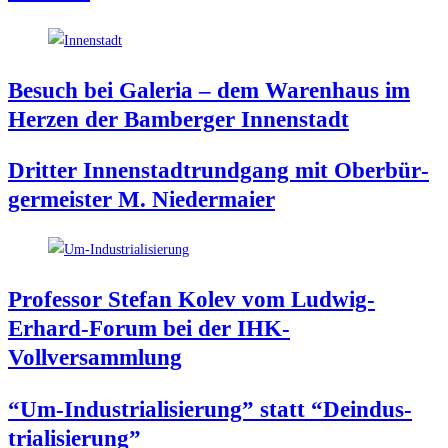
Besuch bei Gale­ria – dem Waren­haus im
Her­zen der Bam­ber­ger Innenstadt
Drit­ter Innen­stadt­rund­gang mit Ober­bür­
ger­meis­ter M. Niedermaier
Pro­fes­sor Ste­fan Kolev vom Lud­wig-
Erhard-Forum bei der IHK-
Vollversammlung
“Um-Indus­tria­li­sie­rung” statt “Deindus­
tria­li­sie­rung”