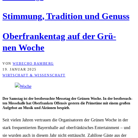
Stim­mung, Tra­di­ti­on und Genuss
Ober­fran­ken­tag auf der Grü­
nen Woche
VON
WEBECHO BAMBERG
19. JANUAR 2025
WIRTSCHAFT & WISSENSCHAFT
Der Sams­tag ist der best­be­such­te Mes­se­tag der Grü­nen Woche. In der best­be­such­
ten Mes­se­hal­le hat Ober­fran­ken Offen­siv ges­tern die Prime­time mit einem gro­ßen
Auf­ge­bot an Musik und Aktio­nen bespielt.
Seit vie­len Jah­ren ver­trau­en die Orga­ni­sa­to­ren der Grü­nen Woche in der
stark fre­quen­tier­ten Bay­ern­hal­le auf ober­frän­ki­sches Enter­tain­ment – und
sie wur­den auch in die­sem Jahr nicht ent­täuscht. Zahl­lo­se Gäs­te aus der