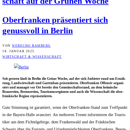
schaft auf der Grü­nen Woche
Ober­fran­ken prä­sen­tiert sich
genuss­voll in Berlin
VON
WEBECHO BAMBERG
18. JANUAR 2025
WIRTSCHAFT & WISSENSCHAFT
Seit ges­tern läuft in Ber­lin die Grü­ne Woche, auf der sich Anbie­ter rund um Ernäh­
rung, Land­wirt­schaft und Gar­ten­bau prä­sen­tie­ren. Ober­fran­ken Offen­siv orga­ni­
siert und mana­get vor Ort bereits den Gemein­schafts­stand, an dem hei­mi­sche
Braue­rei­en, Bren­ne­rei­en, Tou­ris­mus­re­gio­nen und auch die Wis­sen­schaft die ober­
frän­ki­sche Regi­on repräsentieren.
Gute Stim­mung ist garan­tiert, wenn der Ober­fran­ken-Stand zum Treff­punkt
in der Bay­ern-Hal­le avan­ciert. An meh­re­ren Tre­sen infor­mie­ren die Tou­ris­
ti­ker aus dem Fich­tel­ge­bir­ge, dem Fran­ken­wald und der Frän­ki­schen
Schweiz über die Frei­zeit- und Urlaubs­mög­lich­kei­ten Ober­fran­kens. Beson­