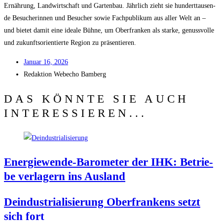
Ernäh­rung, Land­wirt­schaft und Gar­ten­bau. Jähr­lich zieht sie hun­dert­tau­sen­
de Besu­che­rin­nen und Besu­cher sowie Fach­pu­bli­kum aus aller Welt an –
und bie­tet damit eine idea­le Büh­ne, um Ober­fran­ken als star­ke, genuss­vol­le
und zukunfts­ori­en­tier­te Regi­on zu präsentieren.
Janu­ar 16, 2026
Redak­ti­on
Web­echo Bamberg
DAS KÖNNTE SIE AUCH
INTERESSIEREN...
Ener­gie­wen­de-Baro­me­ter der IHK: Betrie­
be ver­la­gern ins Ausland
Deindus­tria­li­sie­rung Ober­fran­kens setzt
sich fort