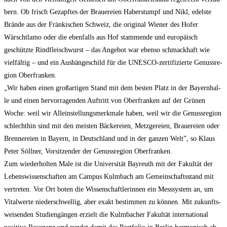
bern. Ob frisch Gezapf­tes der Braue­rei­en Haber­stumpf und Nikl, edels­te
Brän­de aus der Frän­ki­schen Schweiz, die ori­gi­nal Wie­ner des Hofer
Wärscht­la­mo oder die eben­falls aus Hof stam­men­de und euro­pä­isch
geschütz­te Rind­fleisch­wurst – das Ange­bot war eben­so schmack­haft wie
viel­fäl­tig – und ein Aus­hän­ge­schild für die UNESCO-zer­ti­fi­zier­te Genuss­re­
gi­on Ober­fran­ken.
„Wir haben einen groß­ar­ti­gen Stand mit dem bes­ten Platz in der Bay­ern­hal­
le und einen her­vor­ra­gen­den Auf­tritt von Ober­fran­ken auf der Grü­nen
Woche: weil wir Allein­stel­lungs­merk­ma­le haben, weil wir die Genuss­re­gi­on
schlecht­hin sind mit den meis­ten Bäcke­rei­en, Metz­ge­rei­en, Braue­rei­en oder
Bren­ne­rei­en in Bay­ern, in Deutsch­land und in der gan­zen Welt”, so Klaus
Peter Söll­ner, Vor­sit­zen­der der Genuss­re­gi­on Ober­fran­ken.
Zum wie­der­hol­ten Male ist die Uni­ver­si­tät Bay­reuth mit der Fakul­tät der
Lebens­wis­sen­schaf­ten am Cam­pus Kulm­bach am Gemein­schafts­stand mit
ver­tre­ten. Vor Ort boten die Wis­sen­schaft­le­rin­nen ein Mess­sys­tem an, um
Vital­wer­te nie­der­schwel­lig, aber exakt bestim­men zu kön­nen. Mit zukunfts­
wei­sen­den Stu­di­en­gän­gen erzielt die Kulm­ba­cher Fakul­tät inter­na­tio­nal