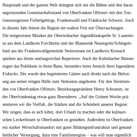
Haupt­stadt und der gan­zen Welt dräng­ten sich um die Büh­ne und den dar­an
angren­zen­den Gemein­schafts­stand von Ober­fran­ken Offen­siv mit den Tou­
ris­mus­re­gio­nen Fich­tel­ge­bir­ge, Fran­ken­wald und Frän­ki­sche Schweiz. Auch
in die­sem Jahr fei­er­te die Regi­on ein wah­res Fest mit Über­ra­schun­gen.
Die mit­ge­reis­ten Musi­ker der Ober­tru­ba­cher Jugend­blas­ka­pel­le St. Lau­ten­ti­
us aus dem Land­kreis Forch­heim und der Blas­mu­sik Neuengrün/​Schle­gels­
haid aus der Fran­ken­wald­ge­mein­de Stein­wie­sen im Land­kreis Kro­nach
spiel­ten aus ihrem umfang­rei­chen Reper­toire. Auch die Kulm­ba­cher Bütt­ner
zogen das Publi­kum in ihren Bann, beson­ders beim Anstich ihres legen­dä­ren
Eis­bocks. Der wur­de den begeis­ter­ten Gäs­ten auch direkt nach der Befrei­
ung aus sei­ner eisi­gen Hül­le zum Ver­kos­ten ange­bo­ten. Für den Vor­sit­zen­
den von Ober­fran­ken Offen­siv, Bezirks­tags­prä­si­dent Hen­ry Schramm, ist
der Ober­fran­ken­tag etwas ganz Beson­de­res: „Auf der Grü­nen Woche prä­
sen­tie­ren wir die Viel­falt, die Stär­ken und die Schön­heit unse­rer Regi­on:
Wir zei­gen, dass es sich lohnt, dort Urlaub zu machen oder die kuli­na­ri­
schen Lecker­bis­sen in Ober­fran­ken zu genie­ßen. Außer­dem ist Ober­fran­ken
ein star­ker Wirt­schafts­stand­ort mit guter Bil­dungs­in­fra­struk­tur und gesund­
heit­li­cher Ver­sor­gung, dazu eine Fami­li­en­re­gi­on – was will man eigent­lich