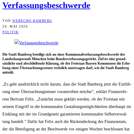
Verfassungsbeschwerde
VON
WEBECHO BAMBERG
26. MAI 2026
POLITIK
Die Stadt Bam­berg betei­ligt sich an einer Kom­mu­nal­ver­fas­sungs­be­schwer­de der
Lan­des­haupt­stadt Mün­chen beim Bun­des­ver­fas­sungs­ge­richt. Ziel ist eine grund­
sätz­li­che und abschlie­ßen­de Klä­rung, ob der Frei­staat Bay­ern Kom­mu­nen die Erhe­
bung einer Über­nach­tungs­steu­er recht­lich unter­sa­gen darf, wie die Stadt Bam­berg
mitteilt.
„Es geht aus­drück­lich nicht dar­um, dass die Stadt Bam­berg jetzt die Ein­füh­
rung einer Über­nach­tungs­steu­er vor­an­trei­ben möch­te“, erklärt Finanz­re­fe­
rent Bert­ram Felix. „Zunächst muss geklärt wer­den, ob der Frei­staat mit
sei­nem Ein­griff in die kom­mu­na­len Gestal­tungs­mög­lich­kei­ten über­haupt im
Ein­klang mit der im Grund­ge­setz garan­tier­ten kom­mu­na­len Selbst­ver­wal­
tung han­delt.“ Dafür hat Felix auch die Rücken­de­ckung des Finanz­se­nats,
der die Betei­li­gung an der Beschwer­de vor eini­gen Wochen beschlos­sen hat.