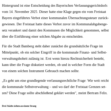
Hin­ter­grund ist eine Ent­schei­dung des Baye­ri­schen Ver­fas­sungs­ge­richts­hofs
vom 14. Novem­ber 2025. Die­ser hat­te eine Kla­ge gegen ein vom Frei­staat
Bay­ern ein­ge­führ­tes Ver­bot einer kom­mu­na­len Über­nach­tungs­steu­er zurück­
ge­wie­sen. Der Frei­staat hat­te die­ses Ver­bot zuvor im Kom­mu­nal­ab­ga­ben­ge­
setz ver­an­kert und damit den Kom­mu­nen die Mög­lich­keit genom­men, selbst
über die Ein­füh­rung einer sol­chen Abga­be zu entscheiden.
Für die Stadt Bam­berg steht daher zunächst die grund­sätz­li­che Fra­ge im
Mit­tel­punkt, ob ein sol­cher Ein­griff in die kom­mu­na­le Finanz- und Selbst­
ver­wal­tungs­ho­heit zuläs­sig ist. Erst wenn hier­zu Rechts­si­cher­heit besteht,
kann über die Fra­ge dis­ku­tiert wer­den, ob und in wel­cher Form die Stadt
von einem sol­chen Instru­ment Gebrauch machen sollte.
„Es geht um eine grund­le­gen­de ver­fas­sungs­recht­li­che Fra­ge: Wie weit reicht
die kom­mu­na­le Selbst­ver­wal­tung – und wo darf der Frei­staat Gren­zen set­
zen? Die­se Fra­ge soll­te abschlie­ßend geklärt wer­den“, meint Bert­ram Felix.
Drei Städ­te zie­hen an einem Strang