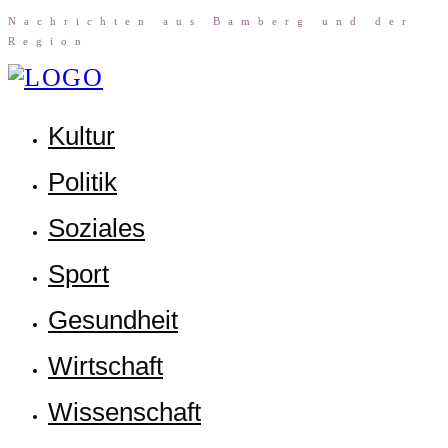
Nach­rich­ten aus Bam­berg und der
Region
Kul­tur
Poli­tik
Sozia­les
Sport
Gesund­heit
Wirt­schaft
Wis­sen­schaft