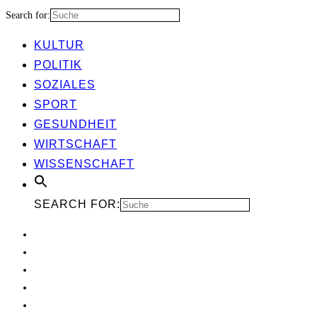
Search for:
KUL­TUR
POLI­TIK
SOZIA­LES
SPORT
GESUND­HEIT
WIRT­SCHAFT
WIS­SEN­SCHAFT
SEARCH FOR: