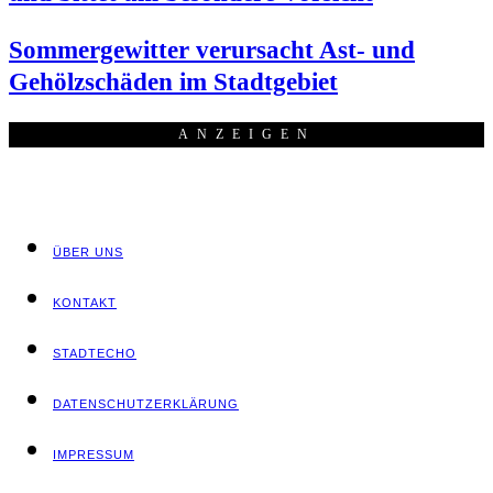
Som­mer­ge­wit­ter ver­ur­sacht Ast- und
Gehölz­schä­den im Stadtgebiet
ANZEI­GEN
ÜBER UNS
KON­TAKT
STADT­ECHO
DATEN­SCHUTZ­ER­KLÄ­RUNG
IMPRES­SUM