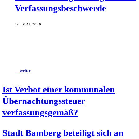
Verfassungsbeschwerde
26. MAI 2026
Die Stadt Bamberg beteiligt sich an einer
Kommunalverfassungsbeschwerde der Landeshauptstadt München
beim Bundesverfassungsgericht. Ziel ist eine grundsätzliche und
abschließende Klärung, ob der
... weiter
Ist Ver­bot einer kom­mu­na­len
Über­nach­tungs­steu­er
verfassungsgemäß?
Stadt Bam­berg betei­ligt sich an