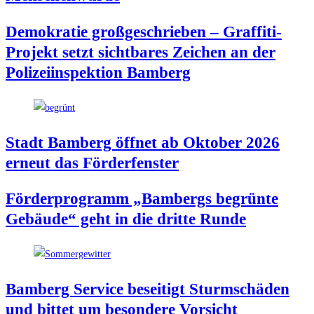
Demo­kra­tie groß­ge­schrie­ben – Graf­fi­ti-
Pro­jekt setzt sicht­ba­res Zei­chen an der
Poli­zei­in­spek­ti­on Bamberg
Stadt Bam­berg öff­net ab Okto­ber 2026
erneut das Förderfenster
För­der­pro­gramm „Bam­bergs begrün­te
Gebäu­de“ geht in die drit­te Runde
Bam­berg Ser­vice besei­tigt Sturm­schä­den
und bit­tet um beson­de­re Vorsicht