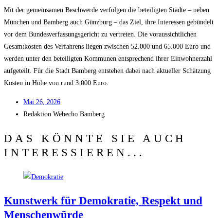
Mit der gemein­sa­men Beschwer­de ver­fol­gen die betei­lig­ten Städ­te – neben
Mün­chen und Bam­berg auch Günz­burg – das Ziel, ihre Inter­es­sen gebün­delt
vor dem Bun­des­ver­fas­sungs­ge­richt zu ver­tre­ten. Die vor­aus­sicht­li­chen
Gesamt­kos­ten des Ver­fah­rens lie­gen zwi­schen 52.000 und 65.000 Euro und
wer­den unter den betei­lig­ten Kom­mu­nen ent­spre­chend ihrer Ein­woh­ner­zahl
auf­ge­teilt. Für die Stadt Bam­berg ent­ste­hen dabei nach aktu­el­ler Schät­zung
Kos­ten in Höhe von rund 3.000 Euro.
Mai 26, 2026
Redak­ti­on
Web­echo Bamberg
DAS KÖNNTE SIE AUCH
INTERESSIEREN...
Kunst­werk für Demo­kra­tie, Respekt und
Menschenwürde