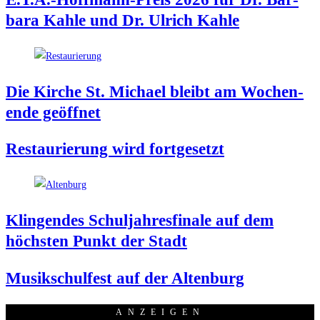
ba­ra Kah­le und Dr. Ulrich Kahle
Die Kir­che St. Micha­el bleibt am Wochen­
en­de geöffnet
Restau­rie­rung wird fortgesetzt
Klin­gen­des Schul­jah­res­fi­na­le auf dem
höchs­ten Punkt der Stadt
Musik­schul­fest auf der Altenburg
ANZEI­GEN