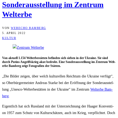
Son­der­aus­stel­lung im Zen­trum
Welterbe
VON
WEBECHO BAMBERG
5. APRIL 2022
KULTUR
Von aktu­ell 1.154 Welt­erbe­stät­ten befin­den sich sie­ben in der Ukrai­ne. Sie sind
durch Putins Angriffs­krieg akut bedroht. Eine Son­der­aus­stel­lung im Zen­trum Welt­
erbe Bam­berg zeigt Foto­gra­fien der Stätten.
„Die Bil­der zei­gen, über welch kul­tu­rel­len Reich­tum die Ukrai­ne ver­fügt“,
so Ober­bür­ger­meis­ter Andre­as Star­ke bei der Eröff­nung der Son­der­aus­stel­
lung „Unesco-Welt­erbe­stät­ten in der Ukrai­ne“ im Zen­trum
Welt­erbe Bam­
berg
.
Eigent­lich hat sich Russ­land mit der Unter­zeich­nung der Haa­ger Kon­ven­ti­
on 1957 zum Schutz von Kul­tur­schät­zen, auch im Krieg, ver­pflich­tet. Doch