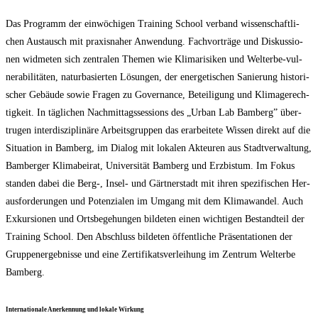
Das Pro­gramm der ein­wö­chi­gen Trai­ning School ver­band wis­sen­schaft­li­
chen Aus­tausch mit pra­xis­na­her Anwen­dung. Fach­vor­trä­ge und Dis­kus­sio­
nen wid­me­ten sich zen­tra­len The­men wie Kli­ma­ri­si­ken und Welt­erbe-vul­
nerabi­li­tä­ten, natur­ba­sier­ten Lösun­gen, der ener­ge­ti­schen Sanie­rung his­to­ri­
scher Gebäu­de sowie Fra­gen zu Gover­nan­ce, Betei­li­gung und Kli­ma­ge­rech­
tig­keit. In täg­li­chen Nach­mit­tags­ses­si­ons des „Urban Lab Bam­berg” über­
tru­gen inter­dis­zi­pli­nä­re Arbeits­grup­pen das erar­bei­te­te Wis­sen direkt auf die
Situa­ti­on in Bam­berg, im Dia­log mit loka­len Akteu­ren aus Stadt­ver­wal­tung,
Bam­ber­ger Kli­ma­bei­rat, Uni­ver­si­tät Bam­berg und Erz­bis­tum. Im Fokus
stan­den dabei die Berg‑, Insel- und Gärt­ner­stadt mit ihren spe­zi­fi­schen Her­
aus­for­de­run­gen und Poten­zia­len im Umgang mit dem Kli­ma­wan­del. Auch
Exkur­sio­nen und Orts­be­ge­hun­gen bil­de­ten einen wich­ti­gen Bestand­teil der
Trai­ning School. Den Abschluss bil­de­ten öffent­li­che Prä­sen­ta­tio­nen der
Grup­pen­er­geb­nis­se und eine Zer­ti­fi­kats­ver­lei­hung im Zen­trum Welt­erbe
Bamberg.
Inter­na­tio­na­le Aner­ken­nung und loka­le Wirkung