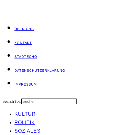
ÜBER UNS
KON­TAKT
STADT­ECHO
DATEN­SCHUTZ­ER­KLÄ­RUNG
IMPRES­SUM
Search for:
KUL­TUR
POLI­TIK
SOZIA­LES