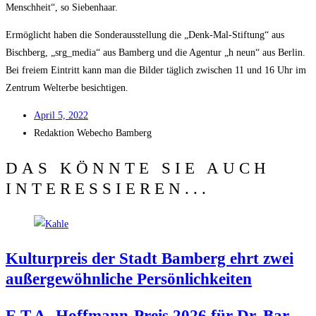
Mensch­heit“, so Siebenhaar.
Ermög­licht haben die Son­der­aus­stel­lung die „Denk-Mal-Stif­tung“ aus
Bisch­berg, „srg_​media“ aus Bam­berg und die Agen­tur „h neun“ aus Ber­lin.
Bei frei­em Ein­tritt kann man die Bil­der täg­lich zwi­schen 11 und 16 Uhr im
Zen­trum Welt­erbe besichtigen.
April 5, 2022
Redak­ti­on
Web­echo Bamberg
DAS KÖNNTE SIE AUCH
INTERESSIEREN...
Kul­tur­preis der Stadt Bam­berg ehrt zwei
außer­ge­wöhn­li­che Persönlichkeiten
E.T.A.-Hoffmann-Preis 2026 für Dr. Bar­