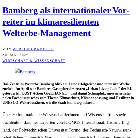
Bam­berg als inter­na­tio­na­ler Vor­
rei­ter im kli­ma­re­si­li­en­ten
Welterbe-Management
VON
WEBECHO BAMBERG
30. MAI 2026
WIRTSCHAFT & WISSENSCHAFT
Das Zen­trum Welt­erbe Bam­berg blickt auf eine erfolg­rei­che und inten­si­ve Woche
zurück. Im April war Bam­berg Gast­ge­ber des ers­ten „Urban Living Labs” der EU-
geför­der­ten COST-Action Go2CHANGE – und damit Schau­platz eines inter­na­tio­
na­len Fach­aus­tau­sches zum The­ma Kli­ma­schutz, Kli­ma­an­pas­sung und Resi­li­enz in
UNESCO-Welt­erbe­stät­ten, wie die Stadt Bam­berg mitteilt.
Über 30 inter­na­tio­na­le Wis­sen­schaft­le­rin­nen und Wis­sen­schaft­ler sowie
Fach­leu­te – dar­un­ter Exper­ten von ICOMOS Inter­na­tio­nal, His­to­ric Eng­
land, der Poly­tech­ni­schen Uni­ver­si­tät Tori­no, der Tech­nisch-Natur­wis­sen­
schaft­li­chen Uni­ver­si­tät Nor­we­gens, der Uni­ver­si­tät Lei­ces­ter – kamen in