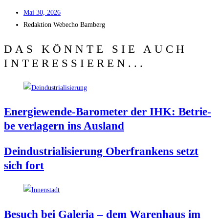
Mai 30, 2026
Redak­ti­on
Web­echo Bamberg
DAS KÖNNTE SIE AUCH
INTERESSIEREN...
Ener­gie­wen­de-Baro­me­ter der IHK: Betrie­
be ver­la­gern ins Ausland
Deindus­tria­li­sie­rung Ober­fran­kens setzt
sich fort
Besuch bei Gale­ria – dem Waren­haus im