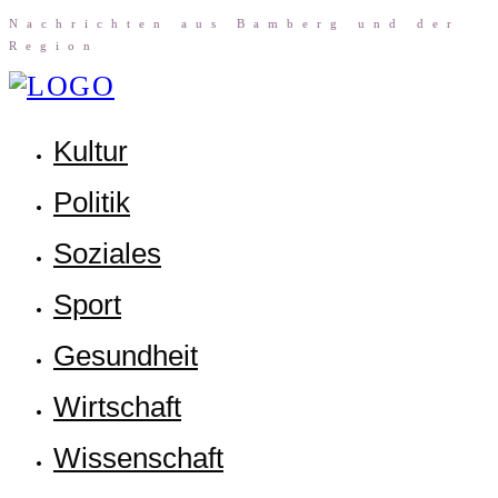
Nach­rich­ten aus Bam­berg und der
Region
Kul­tur
Poli­tik
Sozia­les
Sport
Gesund­heit
Wirt­schaft
Wis­sen­schaft