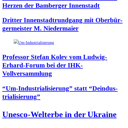
Her­zen der Bam­ber­ger Innenstadt
Drit­ter Innen­stadt­rund­gang mit Ober­bür­
ger­meis­ter M. Niedermaier
Pro­fes­sor Ste­fan Kolev vom Lud­wig-
Erhard-Forum bei der IHK-
Vollversammlung
“Um-Indus­tria­li­sie­rung” statt “Deindus­
tria­li­sie­rung”
Unesco-Welt­erbe in der Ukraine