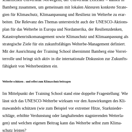
Bam­berg zusam­men, um gemein­sam mit loka­len Akteu­ren kon­kre­te Stra­te­
gien für Kli­ma­schutz, Kli­ma­an­pas­sung und Resi­li­enz im Welt­erbe zu erar­
bei­ten. Die Rele­vanz des The­mas unter­streicht auch der UNESCO-Akti­ons­
plan für das Welt­erbe in Euro­pa und Nord­ame­ri­ka, der Resi­li­en­z­den­ken,
Kata­stro­phen­ri­si­ko­ma­nage­ment sowie Kli­ma­schutz und Kli­ma­an­pas­sung als
stra­te­gi­sche Zie­le für ein zukunfts­fä­hi­ges Welt­erbe-Manage­ment defi­niert.
Mit der Aus­rich­tung der Trai­ning School über­nimmt Bam­berg eine Vor­rei­
ter­rol­le und bringt sich aktiv in die inter­na­tio­na­le Dis­kus­si­on zur Zukunfts­
fä­hig­keit von Welt­erbe­stät­ten ein.
Welt­erbe schüt­zen – und selbst zum Kli­ma­schutz beitragen
Im Mit­tel­punkt der Trai­ning School stand eine dop­pel­te Fra­ge­stel­lung: Wie
lässt sich das UNESCO-Welt­erbe wirk­sam vor den Aus­wir­kun­gen des Kli­
ma­wan­dels schüt­zen (wie zum Bei­spiel vor extre­mer Hit­ze, Stark­nie­der­
schlä­ge, erhöh­te Ver­duns­tung oder lang­hal­ten­den sta­gnie­ren­den Wet­ter­la­
gen) und wel­chen eige­nen Bei­trag kann das Welt­erbe selbst zum Kli­ma­
schutz leisten?