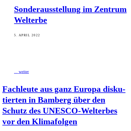
Son­der­aus­stel­lung im Zen­trum
Welterbe
5. APRIL 2022
Von aktuell 1.154 Welterbestätten befinden sich sieben in der
Ukraine. Sie sind durch Putins Angriffskrieg akut bedroht. Eine
Sonderausstellung im Zentrum Welterbe
... weiter
Fach­leu­te aus ganz Euro­pa dis­ku­
tier­ten in Bam­berg über den
Schutz des UNESCO-Welt­erbes
vor den Klimafolgen