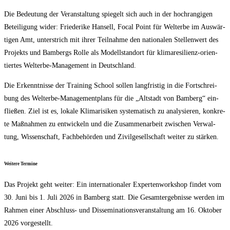
Die Bedeu­tung der Ver­an­stal­tung spie­gelt sich auch in der hoch­ran­gi­gen
Betei­li­gung wider: Frie­de­ri­ke Han­sell, Focal Point für Welt­erbe im Aus­wär­
ti­gen Amt, unter­strich mit ihrer Teil­nah­me den natio­na­len Stel­len­wert des
Pro­jekts und Bam­bergs Rol­le als Modell­stand­ort für kli­ma­re­si­li­enz-ori­en­
tier­tes Welt­erbe-Manage­ment in Deutschland.
Die Erkennt­nis­se der Trai­ning School sol­len lang­fris­tig in die Fort­schrei­
bung des Welt­erbe-Manage­ment­plans für die „Alt­stadt von Bam­berg“ ein­
flie­ßen. Ziel ist es, loka­le Kli­ma­ri­si­ken sys­te­ma­tisch zu ana­ly­sie­ren, kon­kre­
te Maß­nah­men zu ent­wi­ckeln und die Zusam­men­ar­beit zwi­schen Ver­wal­
tung, Wis­sen­schaft, Fach­be­hör­den und Zivil­ge­sell­schaft wei­ter zu stärken.
Wei­te­re Termine
Das Pro­jekt geht wei­ter: Ein inter­na­tio­na­ler Exper­ten­work­shop fin­det vom
30. Juni bis 1. Juli 2026 in Bam­berg statt. Die Gesamt­ergeb­nis­se wer­den im
Rah­men einer Abschluss- und Dis­se­mi­na­ti­ons­ver­an­stal­tung am 16. Okto­ber
2026 vorgestellt.