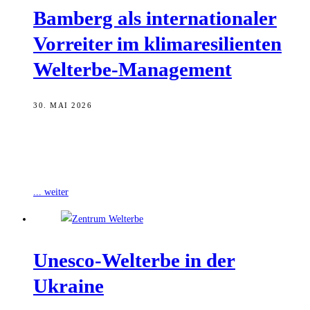
Bam­berg als inter­na­tio­na­ler
Vor­rei­ter im kli­ma­re­si­li­en­ten
Welterbe-Management
30. MAI 2026
Das Zentrum Welterbe Bamberg blickt auf eine erfolgreiche und
intensive Woche zurück. Im April war Bamberg Gastgeber des ersten
„Urban Living Labs"
... weiter
Unesco-Welt­erbe in der
Ukraine