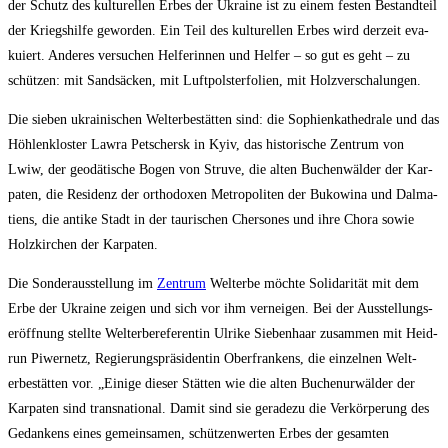
der Schutz des kul­tu­rel­len Erbes der Ukrai­ne ist zu einem fes­ten Bestand­teil
der Kriegs­hil­fe gewor­den. Ein Teil des kul­tu­rel­len Erbes wird der­zeit eva­
ku­iert. Ande­res ver­su­chen Hel­fe­rin­nen und Hel­fer – so gut es geht – zu
schüt­zen: mit Sand­sä­cken, mit Luft­pols­ter­fo­li­en, mit Holzverschalungen.
Die sie­ben ukrai­ni­schen Welt­erbe­stät­ten sind: die Sophien­ka­the­dra­le und das
Höh­len­klos­ter Lawra Pet­schersk in Kyiv, das his­to­ri­sche Zen­trum von
Lwiw, der geo­dä­ti­sche Bogen von Struve, die alten Buchen­wäl­der der Kar­
pa­ten, die Resi­denz der ortho­do­xen Metro­po­li­ten der Buko­wi­na und Dal­ma­
ti­ens, die anti­ke Stadt in der tau­ri­schen Cher­so­nes und ihre Cho­ra sowie
Holz­kir­chen der Karpaten.
Die Son­der­aus­stel­lung im
Zen­trum
Welt­erbe möch­te Soli­da­ri­tät mit dem
Erbe der Ukrai­ne zei­gen und sich vor ihm ver­nei­gen. Bei der Aus­stel­lungs­
er­öff­nung stell­te Welt­erbe­re­fe­ren­tin Ulri­ke Sie­ben­haar zusam­men mit Heid­
run Piwer­netz, Regie­rungs­prä­si­den­tin Ober­fran­kens, die ein­zel­nen Welt­
erbe­stät­ten vor. „Eini­ge die­ser Stät­ten wie die alten Buchen­ur­wäl­der der
Kar­pa­ten sind trans­na­tio­nal. Damit sind sie gera­de­zu die Ver­kör­pe­rung des
Gedan­kens eines gemein­sa­men, schüt­zen­wer­ten Erbes der gesam­ten