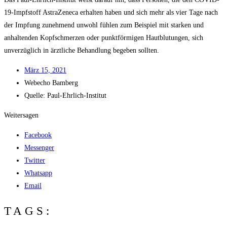
19-Impf­stoff Astra­Ze­ne­ca erhal­ten haben und sich mehr als vier Tage nach
der Imp­fung zuneh­mend unwohl füh­len zum Bei­spiel mit star­ken und
anhal­ten­den Kopf­schmer­zen oder punkt­för­mi­gen Haut­blu­tun­gen, sich
unver­züg­lich in ärzt­li­che Behand­lung bege­ben sollten.
März 15, 2021
Web­echo Bamberg
Quel­le: Paul-Ehrlich-Institut
Weitersagen
Facebook
Messenger
Twitter
Whatsapp
Email
TAGS: