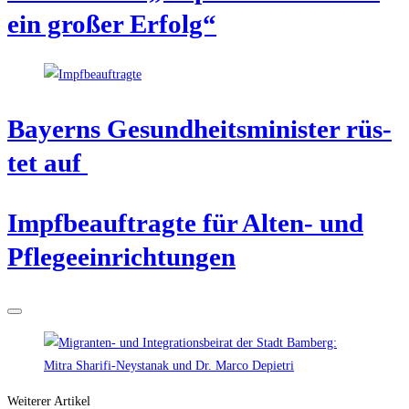
ein gro­ßer Erfolg“
Bay­erns Gesund­heits­mi­nis­ter rüs­
tet auf
Impf­be­auf­trag­te für Alten- und
Pflegeeinrichtungen
Weiterer Artikel