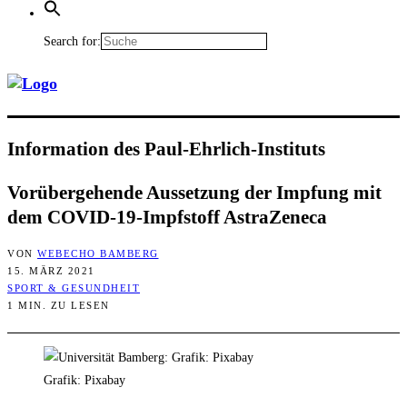
Search for:
Infor­ma­ti­on des Paul-Ehrlich-Instituts
Vor­über­ge­hen­de Aus­set­zung der Imp­fung mit
dem COVID-19-Impf­stoff AstraZeneca
VON
WEBECHO BAMBERG
15. MÄRZ 2021
SPORT & GESUNDHEIT
1 MIN. ZU LESEN
Grafik: Pixabay