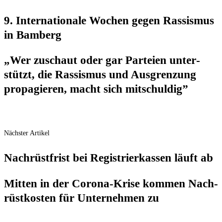
9. Inter­na­tio­na­le Wochen gegen Ras­sis­mus
in Bamberg
„Wer zuschaut oder gar Par­tei­en unter­
stützt, die Ras­sis­mus und Aus­gren­zung
pro­pa­gie­ren, macht sich mitschuldig”
Nächster Artikel
Nach­rüst­frist bei Regis­trier­kas­sen läuft ab
Mit­ten in der Coro­na-Kri­se kom­men Nach­
rüst­kos­ten für Unter­neh­men zu