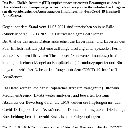
Das Paul-Ehr­lich-Insti­tuts (PEI) emp­fiehlt nach inten­si­ven Bera­tun­gen zu den in
Deutsch­land und Euro­pa auf­ge­tre­te­nen schwer­wie­gen­den throm­bo­ti­schen Ereig­nis­
sen die vor­über­ge­hen­de Aus­set­zung der Imp­fun­gen mit dem Covid-19-Impf­stoff
AstraZeneca.
Gegen­über dem Stand vom 11.03.2021 sind inzwi­schen wei­te­re Fäl­le
(Stand: Mon­tag, 15.03.2021) in Deutsch­land gemel­det wor­den.
Bei Ana­ly­se des neu­en Daten­stands sehen die Exper­tin­nen und Exper­ten des
Paul-Ehr­lich-Insti­tuts jetzt eine auf­fäl­li­ge Häu­fung einer spe­zi­el­len Form
von sehr sel­te­nen Hirn­ve­nen-Throm­bo­sen (Sinus­ve­nen­throm­bo­se) in Ver­
bin­dung mit einem Man­gel an Blut­plätt­chen (Throm­bo­zy­to­pe­nie) und Blu­
tun­gen in zeit­li­cher Nähe zu Imp­fun­gen mit dem COVID-19-Impf­stoff
AstraZeneca.
Die Daten wer­den von der Euro­päi­schen Arz­nei­mit­tel­agen­tur (Euro­pean
Medi­ci­nes Agen­cy, EMA) wei­ter ana­ly­siert und bewer­tet. Bis zum
Abschluss der Bewer­tung durch die EMA wer­den die Imp­fun­gen mit dem
Covid-19-Impf­stoff von Astra­Ze­ne­ca in Deutsch­land aus­ge­setzt. Die heu­ti­ge
Ent­schei­dung betrifft sowohl Erst- als auch Folgeimpfungen.
Das Paul-Ehr­lich-Insti­tut weist dar­auf hin, dass Per­so­nen, die den COVID-