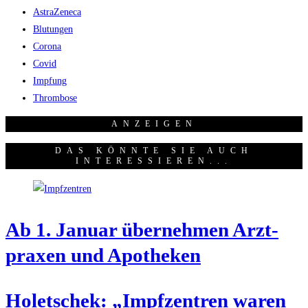
AstraZeneca
Blutungen
Corona
Covid
Impfung
Thrombose
ANZEI­GEN
DAS KÖNNTE SIE AUCH
INTERESSIEREN...
Ab 1. Janu­ar über­neh­men Arzt­
pra­xen und Apotheken
Holet­schek: „Impf­zen­tren waren