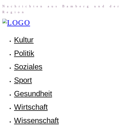
Nach­rich­ten aus Bam­berg und der
Region
Kul­tur
Poli­tik
Sozia­les
Sport
Gesund­heit
Wirt­schaft
Wis­sen­schaft