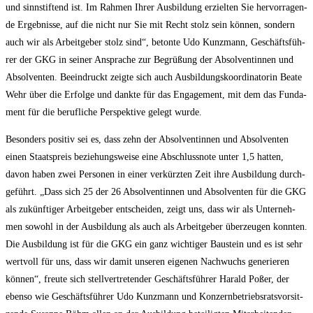
und sinn­stif­tend ist. Im Rah­men Ihrer Aus­bil­dung erziel­ten Sie her­vor­ra­gen­
de Ergeb­nis­se, auf die nicht nur Sie mit Recht stolz sein kön­nen, son­dern
auch wir als Arbeit­ge­ber stolz sind“, beton­te Udo Kunz­mann, Geschäfts­füh­
rer der GKG in sei­ner Anspra­che zur Begrü­ßung der Absol­ven­tin­nen und
Absol­ven­ten. Beein­druckt zeig­te sich auch Aus­bil­dungs­ko­or­di­na­to­rin Bea­te
Wehr über die Erfol­ge und dank­te für das Enga­ge­ment, mit dem das Fun­da­
ment für die beruf­li­che Per­spek­ti­ve gelegt wurde.
Beson­ders posi­tiv sei es, dass zehn der Absol­ven­tin­nen und Absol­ven­ten
einen Staats­preis bezie­hungs­wei­se eine Abschluss­no­te unter 1,5 hat­ten,
davon haben zwei Per­so­nen in einer ver­kürz­ten Zeit ihre Aus­bil­dung durch­
ge­führt. „Dass sich 25 der 26 Absol­ven­tin­nen und Absol­ven­ten für die GKG
als zukünf­ti­ger Arbeit­ge­ber ent­schei­den, zeigt uns, dass wir als Unter­neh­
men sowohl in der Aus­bil­dung als auch als Arbeit­ge­ber über­zeu­gen konn­ten.
Die Aus­bil­dung ist für die GKG ein ganz wich­ti­ger Bau­stein und es ist sehr
wert­voll für uns, dass wir damit unse­ren eige­nen Nach­wuchs gene­rie­ren
kön­nen“, freu­te sich stell­ver­tre­ten­der Geschäfts­füh­rer Harald Poßer, der
eben­so wie Geschäfts­füh­rer Udo Kunz­mann und Kon­zern­be­triebs­rats­vor­sit­