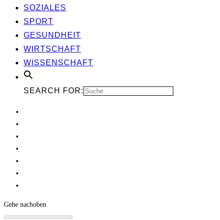
SOZIA­LES
SPORT
GESUND­HEIT
WIRT­SCHAFT
WIS­SEN­SCHAFT
SEARCH FOR:
Gehe nach
oben