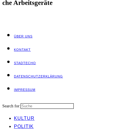
che Arbeitsgeräte
ÜBER UNS
KON­TAKT
STADT­ECHO
DATEN­SCHUTZ­ER­KLÄ­RUNG
IMPRES­SUM
Search for:
KUL­TUR
POLI­TIK