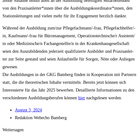
zen­de Susan­ne Böhm allen an der Aus­bil­dung betei­lig­ten Mit­ar­bei­ten­den
von den Praxisanleiter*innen über die Ausbildungskoordinator*innen, den
Sta­ti­ons­lei­tun­gen und vie­len mehr für ihr Enga­ge­ment herz­lich dankte.
Wäh­rend der Aus­bil­dung zum/​zur Pfle­ge­fach­man­n/-frau, Pfle­ge­fach­hel­fer/-
in, Kauf­man­n/-frau für Büro­ma­nage­ment, Operationstechnische/​r Assistent/​
in oder Medizinische/​n Fachangestellte/​n in der Kran­ken­haus­ge­sell­schaft
sei­en den Aus­zu­bil­den­den jeder­zeit qua­li­fi­zier­te Aus­bil­der und Pra­xis­an­lei­
ter zur Sei­te gestand und sei­en Anlauf­stel­le für Sor­gen, Nöte oder Anlie­gen
gewe­sen.
Die Aus­bil­dun­gen in der GKG Bam­berg fin­den in Koope­ra­ti­on mit Part­nern
statt, die die theo­re­ti­schen Inhal­te ver­mit­teln. Bereits jetzt kön­nen sich
Inter­es­sier­te für das Jahr 2025 bewer­ben. Detail­lier­te Infor­ma­tio­nen zu den
ver­schie­de­nen Aus­bil­dungs­be­ru­fen kön­nen
hier
nach­ge­le­sen werden.
August 3, 2024
Redak­ti­on
Web­echo Bamberg
Weitersagen