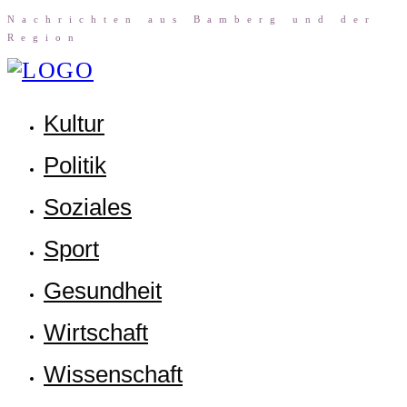
Nach­rich­ten aus Bam­berg und der
Region
Kul­tur
Poli­tik
Sozia­les
Sport
Gesund­heit
Wirt­schaft
Wis­sen­schaft