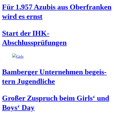
Für 1.957 Azu­bis aus Ober­fran­ken
wird es ernst
Start der IHK-
Abschlussprüfungen
Bam­ber­ger Unter­neh­men begeis­
tern Jugendliche
Gro­ßer Zuspruch beim Girls‘ und
Boys‘ Day