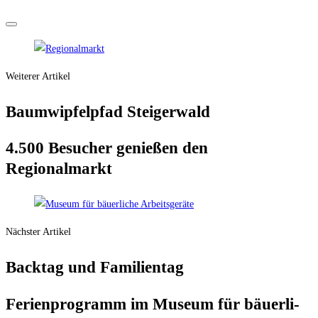
Weiterer Artikel
Baum­wip­fel­pfad Steigerwald
4.500 Besu­cher genie­ßen den
Regionalmarkt
Nächster Artikel
Back­tag und Familientag
Feri­en­pro­gramm im Muse­um für bäu­er­li­