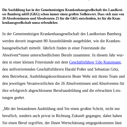
Die Aus­bil­dung hat in der Gemein­nüt­zi­gen Kran­ken­haus­ge­sell­schaft des Land­krei­
ses Bam­berg mbH (GKG) schon immer einen gro­ßen Stel­len­wert. Dass sich nun von
26 Absol­ven­tin­nen und Absol­ven­ten 25 für die GKG ent­schei­den, ist für die Kran­
ken­haus­ge­sell­schaft umso erfreulicher.
In der Gemein­nüt­zi­gen Kran­ken­haus­ge­sell­schaft des Land­krei­ses Bam­berg
wer­den der­zeit ins­ge­samt 80 Aus­zu­bil­den­de aus­ge­bil­det, wie die Kran­ken­
haus­ge­sell­schaft mit­teilt. Jähr­lich fin­den in einer Fei­er­stun­de die
Absolvent*innen unter­schied­lichs­ter Beru­fe zusam­men. In die­sem Jahr wur­
den in einer klei­nen Fei­er­stun­de mit dem
Geschäfts­füh­rer Udo Kunz­mann
,
den stell­ver­tre­ten­den Geschäfts­füh­rern Harald Poßer und Sebas­ti­an Götz,
dem Betriebs­rat, Aus­bil­dungs­ko­or­di­na­to­rin Bea­te Wehr mit ihrem Team und
den jewei­li­gen Ver­ant­wort­li­chen die 26 Absol­ven­tin­nen und Absol­ven­ten für
ihre erfolg­reich abge­schlos­se­ne Berufs­aus­bil­dung und die erbrach­ten Leis­
tun­gen geehrt.
„Mit der bestan­de­nen Aus­bil­dung sind Sie einen gro­ßen Schritt, nicht nur
beruf­lich, son­dern auch pri­vat in Rich­tung Zukunft gegan­gen, dabei haben
Sie einen Beruf ergrif­fen, der Ihnen Wert­schät­zung ent­ge­gen­kom­men lässt