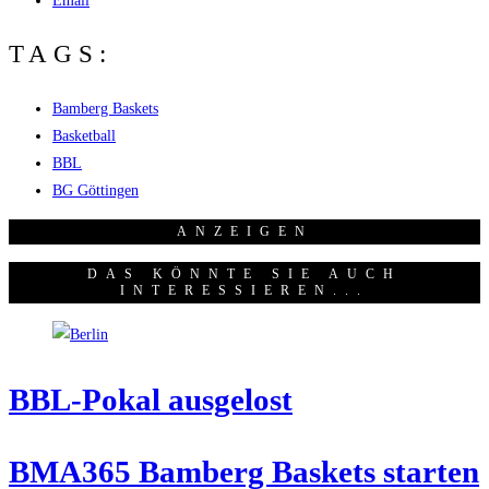
Email
TAGS:
Bamberg Baskets
Basketball
BBL
BG Göttingen
ANZEI­GEN
DAS KÖNNTE SIE AUCH
INTERESSIEREN...
BBL-Pokal aus­ge­lost
BMA365 Bam­berg Bas­kets star­ten