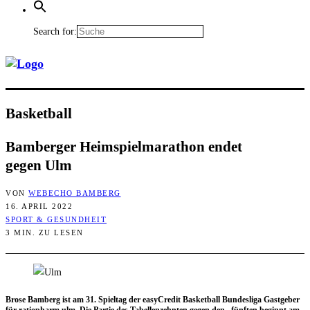
Search for:
Bas­ket­ball
Bam­ber­ger Heim­spiel­ma­ra­thon endet
gegen Ulm
VON
WEBECHO BAMBERG
16. APRIL 2022
SPORT & GESUNDHEIT
3 MIN. ZU LESEN
Bro­se Bam­berg ist am 31. Spiel­tag der easy­Cre­dit Bas­ket­ball Bun­des­li­ga Gast­ge­ber