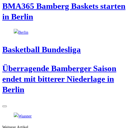
BMA365 Bam­berg Bas­kets star­ten
in Berlin
Bas­ket­ball Bundesliga
Über­ra­gen­de Bam­ber­ger Sai­son
endet mit bit­te­rer Nie­der­la­ge in
Berlin
Weiterer Artikel