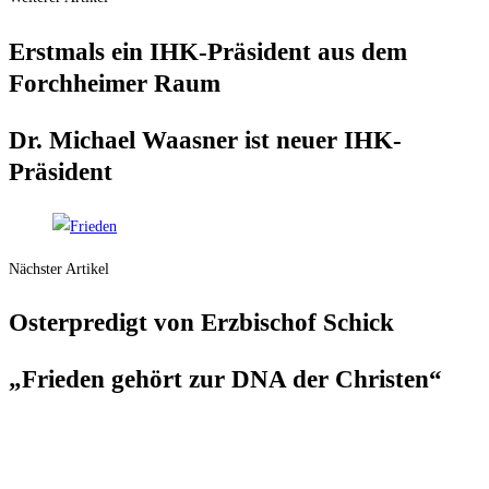
Erst­mals ein IHK-Prä­si­dent aus dem
Forch­hei­mer Raum
Dr. Micha­el Waas­ner ist neu­er IHK-
Präsident
Nächster Artikel
Oster­pre­digt von Erz­bi­schof Schick
„Frie­den gehört zur DNA der Christen“