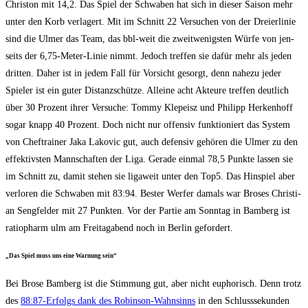
Chris­ton mit 14,2. Das Spiel der Schwa­ben hat sich in die­ser Sai­son mehr
unter den Korb ver­la­gert. Mit im Schnitt 22 Ver­su­chen von der Drei­er­li­nie
sind die Ulmer das Team, das bbl-weit die zweit­we­nigs­ten Wür­fe von jen­
seits der 6,75-Meter-Linie nimmt. Jedoch tref­fen sie dafür mehr als jeden
drit­ten. Daher ist in jedem Fall für Vor­sicht gesorgt, denn nahe­zu jeder
Spie­ler ist ein guter Distanz­schüt­ze. Allei­ne acht Akteu­re tref­fen deut­lich
über 30 Pro­zent ihrer Ver­su­che: Tom­my Klepei­sz und Phil­ipp Her­ken­hoff
sogar knapp 40 Pro­zent. Doch nicht nur offen­siv funk­tio­niert das Sys­tem
von Chef­trai­ner Jaka Lako­vic gut, auch defen­siv gehö­ren die Ulmer zu den
effek­tivs­ten Mann­schaf­ten der Liga. Gera­de ein­mal 78,5 Punk­te las­sen sie
im Schnitt zu, damit ste­hen sie liga­weit unter den Top5. Das Hin­spiel aber
ver­lo­ren die Schwa­ben mit 83:94. Bes­ter Wer­fer damals war Bro­ses Chris­ti­
an Seng­fel­der mit 27 Punk­ten. Vor der Par­tie am Sonn­tag in Bam­berg ist
ratio­ph­arm ulm am Frei­tag­abend noch in Ber­lin gefordert.
„Das Spiel muss uns eine War­nung sein“
Bei Bro­se Bam­berg ist die Stim­mung gut, aber nicht eupho­risch. Denn trotz
des
88:87-Erfolgs dank des Robin­son-Wahn­sinns
in den Schluss­se­kun­den