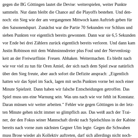
gegen die BG Göt­tin­gen lau­tet die Devi­se: wei­ter­spie­len, wei­ter Punk­te
sam­meln. Nur dann bleibt die Chan­ce auf die Play­offs bestehen. Und den­
noch: ein Sieg wie der am ver­gan­ge­nen Mitt­woch kann Auf­trieb geben für
den Sai­son­end­spurt. Zunächst war die Par­tie 70 Sekun­den vor Schluss und
sie­ben Punk­ten vor eigent­lich bereits gewon­nen. Dann war sie 6,5 Sekun­den
vor Ende bei drei Zäh­lern zurück eigent­lich bereits ver­lo­ren. Und dann kam
Jus­tin Robin­son mit dem Wahn­sinns­drei­er plus Foul und der Ner­ven­lo­sig­
keit an der Frei­wurf­li­nie. Freu­en. Abha­ken. Wei­ter­ma­chen. Es bleibt nach
wie vor viel zu tun für Oren Amiel, der sich nach dem Spiel zwar natür­lich
über den Sieg freu­te, aber auch sofort die Defi­zi­te ansprach: „Eigent­lich
hat­ten wir das Spiel im Sack, lagen mit sechs Punk­ten vor­ne bei noch einer
Minu­te Spiel­zeit. Dann haben wir fal­sche Ent­schei­dun­gen getrof­fen. Das
Spiel muss uns eine War­nung sein. Was uns nach wie vor fehlt ist Kon­stanz.
Dar­an müs­sen wir wei­ter arbei­ten.“ Feh­ler wie gegen Göt­tin­gen in der letz­
ten Minu­te gehen nicht immer so glimpf­lich aus. Das weiß auch der Trai­
ner, der den Fokus sei­ner Mann­schaft direkt nach Spiel­schluss in der Kabi­ne
bereits nach vor­ne zum nächs­ten Geg­ner Ulm leg­te. Gegen die Schwa­ben
muss Bro­se wie­der als Kol­lek­tiv auf­tre­ten, darf sich aller­dings nicht noch­