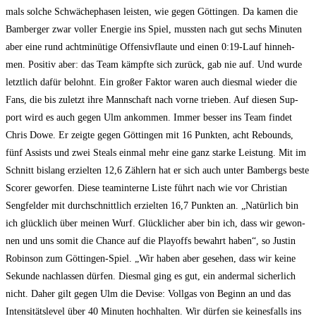
mals sol­che Schwä­che­pha­sen leis­ten, wie gegen Göt­tin­gen. Da kamen die
Bam­ber­ger zwar vol­ler Ener­gie ins Spiel, muss­ten nach gut sechs Minu­ten
aber eine rund acht­mi­nü­ti­ge Offen­siv­flau­te und einen 0:19-Lauf hin­neh­
men. Posi­tiv aber: das Team kämpf­te sich zurück, gab nie auf. Und wur­de
letzt­lich dafür belohnt. Ein gro­ßer Fak­tor waren auch dies­mal wie­der die
Fans, die bis zuletzt ihre Mann­schaft nach vor­ne trie­ben. Auf die­sen Sup­
port wird es auch gegen Ulm ankom­men. Immer bes­ser ins Team fin­det
Chris Dowe. Er zeig­te gegen Göt­tin­gen mit 16 Punk­ten, acht Rebounds,
fünf Assists und zwei Ste­als ein­mal mehr eine ganz star­ke Leis­tung. Mit im
Schnitt bis­lang erziel­ten 12,6 Zäh­lern hat er sich auch unter Bam­bergs bes­te
Scorer gewor­fen. Die­se team­in­ter­ne Lis­te führt nach wie vor Chris­ti­an
Seng­fel­der mit durch­schnitt­lich erziel­ten 16,7 Punk­ten an. „Natür­lich bin
ich glück­lich über mei­nen Wurf. Glück­li­cher aber bin ich, dass wir gewon­
nen und uns somit die Chan­ce auf die Play­offs bewahrt haben“, so Jus­tin
Robin­son zum Göt­tin­gen-Spiel. „Wir haben aber gese­hen, dass wir kei­ne
Sekun­de nach­las­sen dür­fen. Dies­mal ging es gut, ein ander­mal sicher­lich
nicht. Daher gilt gegen Ulm die Devi­se: Voll­gas von Beginn an und das
Inten­si­täts­le­vel über 40 Minu­ten hoch­hal­ten. Wir dür­fen sie kei­nes­falls ins