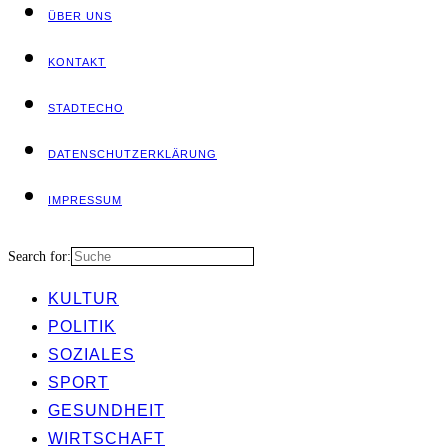
ÜBER UNS
KON­TAKT
STADT­ECHO
DATEN­SCHUTZ­ER­KLÄ­RUNG
IMPRES­SUM
Search for:
KUL­TUR
POLI­TIK
SOZIA­LES
SPORT
GESUND­HEIT
WIRT­SCHAFT