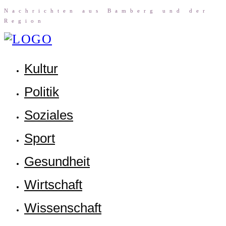
Nach­rich­ten aus Bam­berg und der
Region
Kul­tur
Poli­tik
Sozia­les
Sport
Gesund­heit
Wirt­schaft
Wis­sen­schaft