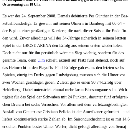
für ratio­ph­arm ulm. Die Par­tie des Tabel­len­zehn­ten gegen den –fünf­ten beginnt am
Oster­sonn­tag um 18 Uhr.
Es war der 24. Sep­tem­ber 2008. Damals debü­tier­te Per Gün­ther in der Bas­
ket­ball­bun­des­li­ga. Er gewann mit sei­nen Ulmern in Bam­berg mit 66:64 –
der Beginn einer groß­ar­ti­gen Kar­rie­re, die nach die­ser Sai­son ihr Ende fin­
den wird. Zuvor aller­dings will der 34-Jäh­ri­ge sicher­lich in sei­nem letz­ten
Spiel in der BROSE ARENA den Erfolg aus sei­nem ers­ten wie­der­ho­len.
Doch nicht nur für ihn per­sön­lich wäre ein Sieg wich­tig, son­dern für das
gesam­te Team, denn
Ulm
schielt, aktu­ell auf Platz fünf ste­hend, noch auf
das Heim­recht in den Play­offs. Fünf Erfol­ge gab es aus den letz­ten sechs
Spie­len, ein­zig im Der­by gegen Lud­wigs­burg muss­ten sich die Ulmer vor
zwei Wochen geschla­gen geben. Zuletzt gab es einen 90:74-Erfolg über
Hei­del­berg. Dabei unter­strich ein­mal mehr Jaron Blos­som­ga­me sei­ne Wich­
tig­keit für das Spiel der Schwa­ben mit 24 Punk­ten, dar­un­ter fünf erfolg­rei­
chen Drei­ern bei sechs Ver­su­chen. Vor allem seit dem ver­let­zungs­be­ding­ten
Aus­fall von Cen­ter­rie­se Cris­tia­no Feli­cio ist der Ame­ri­ka­ner gefor­dert – und
lie­fert kon­ti­nu­ier­lich star­ke Zah­len ab. Im Sai­son­durch­schnitt ist er mit 14,6
erziel­ten Punk­ten bes­ter Ulmer Wer­fer, dicht gefolgt aller­dings von Semaj