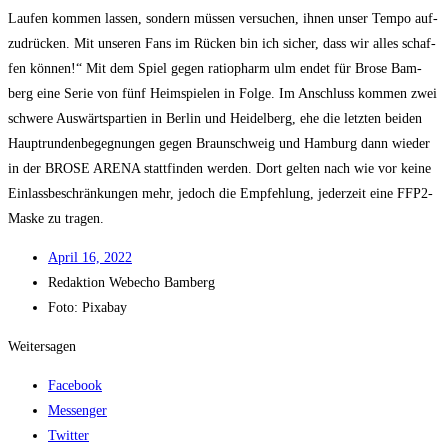
Lau­fen kom­men las­sen, son­dern müs­sen ver­su­chen, ihnen unser Tem­po auf­
zu­drü­cken. Mit unse­ren Fans im Rücken bin ich sicher, dass wir alles schaf­
fen kön­nen!“ Mit dem Spiel gegen ratio­ph­arm ulm endet für Bro­se Bam­
berg eine Serie von fünf Heim­spie­len in Fol­ge. Im Anschluss kom­men zwei
schwe­re Aus­wärts­par­tien in Ber­lin und Hei­del­berg, ehe die letz­ten bei­den
Haupt­run­den­be­geg­nun­gen gegen Braun­schweig und Ham­burg dann wie­der
in der BROSE ARENA statt­fin­den wer­den. Dort gel­ten nach wie vor kei­ne
Ein­lass­be­schrän­kun­gen mehr, jedoch die Emp­feh­lung, jeder­zeit eine FFP2-
Mas­ke zu tragen.
April 16, 2022
Redak­ti­on
Web­echo Bamberg
Foto: Pixabay
Weitersagen
Facebook
Messenger
Twitter