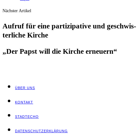
Nächster Artikel
Auf­ruf für eine par­ti­zi­pa­ti­ve und geschwis­
ter­li­che Kirche
„Der Papst will die Kir­che erneuern“
ÜBER UNS
KON­TAKT
STADT­ECHO
DATEN­SCHUTZ­ER­KLÄ­RUNG