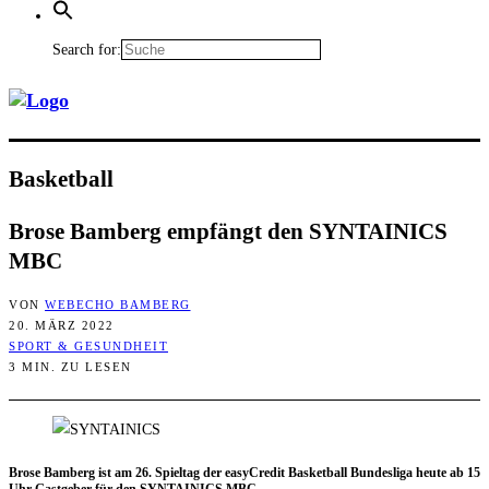
Search for:
Bas­ket­ball
Bro­se Bam­berg emp­fängt den SYNTAINICS
MBC
VON
WEBECHO BAMBERG
20. MÄRZ 2022
SPORT & GESUNDHEIT
3 MIN. ZU LESEN
Bro­se Bam­berg ist am 26. Spiel­tag der easy­Cre­dit Bas­ket­ball Bun­des­li­ga heu­te ab 15