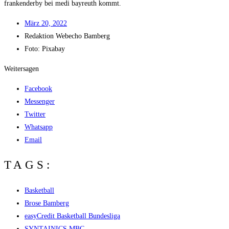
fran­ken­der­by bei medi bay­reuth kommt.
März 20, 2022
Redak­ti­on
Web­echo Bamberg
Foto: Pixabay
Weitersagen
Facebook
Messenger
Twitter
Whatsapp
Email
TAGS:
Basketball
Brose Bamberg
easyCredit Basketball Bundesliga
SYNTAINICS MBC