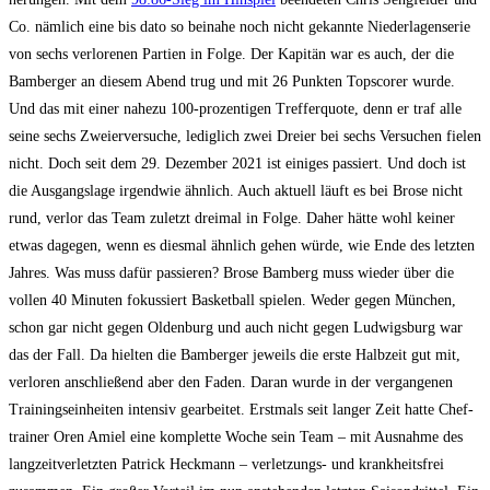
Co. näm­lich eine bis dato so bei­na­he noch nicht gekann­te Nie­der­la­gen­se­rie
von sechs ver­lo­re­nen Par­tien in Fol­ge. Der Kapi­tän war es auch, der die
Bam­ber­ger an die­sem Abend trug und mit 26 Punk­ten Tops­corer wur­de.
Und das mit einer nahe­zu 100-pro­zen­ti­gen Tref­fer­quo­te, denn er traf alle
sei­ne sechs Zwei­er­ver­su­che, ledig­lich zwei Drei­er bei sechs Ver­su­chen fie­len
nicht. Doch seit dem 29. Dezem­ber 2021 ist eini­ges pas­siert. Und doch ist
die Aus­gangs­la­ge irgend­wie ähn­lich. Auch aktu­ell läuft es bei Bro­se nicht
rund, ver­lor das Team zuletzt drei­mal in Fol­ge. Daher hät­te wohl kei­ner
etwas dage­gen, wenn es dies­mal ähn­lich gehen wür­de, wie Ende des letz­ten
Jah­res. Was muss dafür pas­sie­ren? Bro­se Bam­berg muss wie­der über die
vol­len 40 Minu­ten fokus­siert Bas­ket­ball spie­len. Weder gegen Mün­chen,
schon gar nicht gegen Olden­burg und auch nicht gegen Lud­wigs­burg war
das der Fall. Da hiel­ten die Bam­ber­ger jeweils die ers­te Halb­zeit gut mit,
ver­lo­ren anschlie­ßend aber den Faden. Dar­an wur­de in der ver­gan­ge­nen
Trai­nings­ein­hei­ten inten­siv gear­bei­tet. Erst­mals seit lan­ger Zeit hat­te Chef­
trai­ner Oren Amiel eine kom­plet­te Woche sein Team – mit Aus­nah­me des
lang­zeit­ver­letz­ten Patrick Heck­mann – ver­let­zungs- und krank­heits­frei