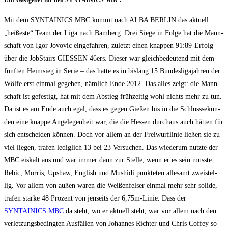
Uhr Gast­ge­ber für den SYNTAINICS MBC.
Mit dem SYNTAINICS MBC kommt nach ALBA BERLIN das aktu­ell
„hei­ßes­te“ Team der Liga nach Bam­berg. Drei Sie­ge in Fol­ge hat die Mann­
schaft von Igor Jovo­vic ein­ge­fah­ren, zuletzt einen knap­pen 91:89-Erfolg
über die Job­S­tairs GIESSEN 46ers. Die­ser war gleich­be­deu­tend mit dem
fünf­ten Heim­sieg in Serie – das hat­te es in bis­lang 15 Bun­des­li­ga­jah­ren der
Wöl­fe erst ein­mal gege­ben, näm­lich Ende 2012. Das alles zeigt: die Mann­
schaft ist gefes­tigt, hat mit dem Abstieg früh­zei­tig wohl nichts mehr zu tun.
Da ist es am Ende auch egal, dass es gegen Gie­ßen bis in die Schluss­se­kun­
den eine knap­pe Ange­le­gen­heit war, die die Hes­sen durch­aus auch hät­ten für
sich ent­schei­den kön­nen. Doch vor allem an der Frei­wurf­li­nie lie­ßen sie zu
viel lie­gen, tra­fen ledig­lich 13 bei 23 Ver­su­chen. Das wie­der­um nutz­te der
MBC eis­kalt aus und war immer dann zur Stel­le, wenn er es sein muss­te.
Rebic, Mor­ris, Ups­haw, Eng­lish und Mus­hi­di punk­te­ten alle­samt zwei­stel­
lig. Vor allem von außen waren die Wei­ßen­fel­ser ein­mal mehr sehr soli­de,
tra­fen star­ke 48 Pro­zent von jen­seits der 6,75m-Linie. Dass der
SYNTAINICS MBC
da steht, wo er aktu­ell steht, war vor allem nach den
ver­let­zungs­be­ding­ten Aus­fäl­len von Johan­nes Rich­ter und Chris Cof­fey so