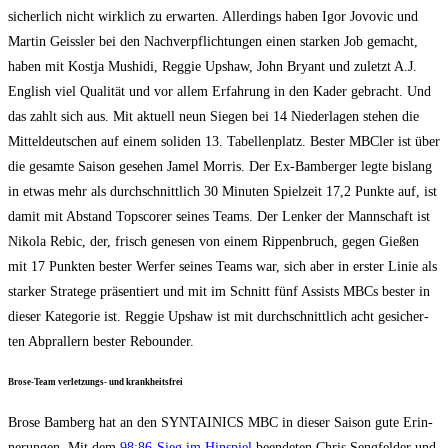
sicher­lich nicht wirk­lich zu erwar­ten. Aller­dings haben Igor Jovo­vic und
Mar­tin Geiss­ler bei den Nach­ver­pflich­tun­gen einen star­ken Job gemacht,
haben mit Kost­ja Mus­hi­di, Reg­gie Ups­haw, John Bryant und zuletzt A.J.
Eng­lish viel Qua­li­tät und vor allem Erfah­rung in den Kader gebracht. Und
das zahlt sich aus. Mit aktu­ell neun Sie­gen bei 14 Nie­der­la­gen ste­hen die
Mit­tel­deut­schen auf einem soli­den 13. Tabel­len­platz. Bes­ter MBCler ist über
die gesam­te Sai­son gese­hen Jamel Mor­ris. Der Ex-Bam­ber­ger leg­te bis­lang
in etwas mehr als durch­schnitt­lich 30 Minu­ten Spiel­zeit 17,2 Punk­te auf, ist
damit mit Abstand Tops­corer sei­nes Teams. Der Len­ker der Mann­schaft ist
Niko­la Rebic, der, frisch gene­sen von einem Rip­pen­bruch, gegen Gie­ßen
mit 17 Punk­ten bes­ter Wer­fer sei­nes Teams war, sich aber in ers­ter Linie als
star­ker Stra­te­ge prä­sen­tiert und mit im Schnitt fünf Assists MBCs bes­ter in
die­ser Kate­go­rie ist. Reg­gie Ups­haw ist mit durch­schnitt­lich acht gesi­cher­
ten Abpral­lern bes­ter Rebounder.
Bro­se-Team ver­let­zungs- und krankheitsfrei
Bro­se Bam­berg hat an den SYNTAINICS MBC in die­ser Sai­son gute Erin­
ne­run­gen. Mit dem
98:86-Sieg im Hin­spiel
been­de­ten Chris Seng­fel­der und