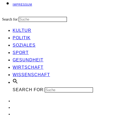
IMPRES­SUM
Search for:
KUL­TUR
POLI­TIK
SOZIA­LES
SPORT
GESUND­HEIT
WIRT­SCHAFT
WIS­SEN­SCHAFT
SEARCH FOR: