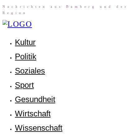
Nach­rich­ten aus Bam­berg und der
Region
Kul­tur
Poli­tik
Sozia­les
Sport
Gesund­heit
Wirt­schaft
Wis­sen­schaft