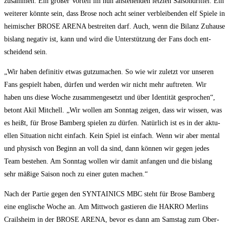
zusam­men. Ein gro­ßer Vor­teil im nun anste­hen­den letz­ten Sai­son­drit­tel. Ein
wei­te­rer könn­te sein, dass Bro­se noch acht sei­ner ver­blei­ben­den elf Spie­le in
hei­mi­scher BROSE ARENA bestrei­ten darf. Auch, wenn die Bilanz Zuhau­se
bis­lang nega­tiv ist, kann und wird die Unter­stüt­zung der Fans doch ent­
schei­dend sein.
„Wir haben defi­ni­tiv etwas gut­zu­ma­chen. So wie wir zuletzt vor unse­ren
Fans gespielt haben, dür­fen und wer­den wir nicht mehr auf­tre­ten. Wir
haben uns die­se Woche zusam­men­ge­setzt und über Iden­ti­tät gespro­chen“,
betont Akil Mit­chell. „Wir wol­len am Sonn­tag zei­gen, dass wir wis­sen, was
es heißt, für Bro­se Bam­berg spie­len zu dür­fen. Natür­lich ist es in der aktu­
el­len Situa­ti­on nicht ein­fach. Kein Spiel ist ein­fach. Wenn wir aber men­tal
und phy­sisch von Beginn an voll da sind, dann kön­nen wir gegen jedes
Team bestehen. Am Sonn­tag wol­len wir damit anfan­gen und die bis­lang
sehr mäßi­ge Sai­son noch zu einer guten machen.“
Nach der Par­tie gegen den SYNTAINICS MBC steht für Bro­se Bam­berg
eine eng­li­sche Woche an. Am Mitt­woch gas­tie­ren die HAKRO Mer­lins
Crails­heim in der BROSE ARENA, bevor es dann am Sams­tag zum Ober­