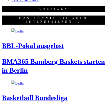
ANZEI­GEN
DAS KÖNNTE SIE AUCH
INTERESSIEREN...
BBL-Pokal aus­ge­lost
BMA365 Bam­berg Bas­kets star­ten
in Berlin
Bas­ket­ball Bundesliga