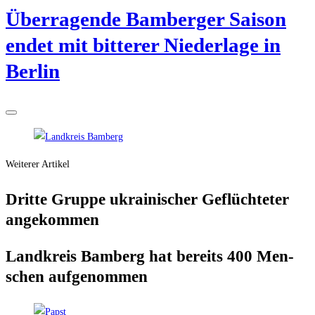
Über­ra­gen­de Bam­ber­ger Sai­son
endet mit bit­te­rer Nie­der­la­ge in
Berlin
Weiterer Artikel
Drit­te Grup­pe ukrai­ni­scher Geflüch­te­ter
angekommen
Land­kreis Bam­berg hat bereits 400 Men­
schen aufgenommen