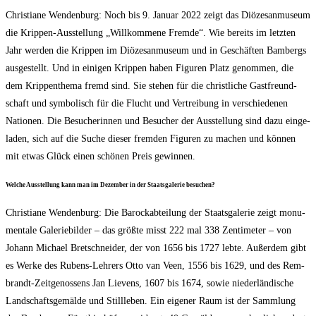
Chris­tia­ne Wen­den­burg: Noch bis 9. Janu­ar 2022 zeigt das Diö­ze­san­mu­se­um
die Krip­pen-Aus­stel­lung „Will­kom­me­ne Frem­de“. Wie bereits im letz­ten
Jahr wer­den die Krip­pen im Diö­ze­san­mu­se­um und in Geschäf­ten Bam­bergs
aus­ge­stellt. Und in eini­gen Krip­pen haben Figu­ren Platz genom­men, die
dem Krip­pen­the­ma fremd sind. Sie ste­hen für die christ­li­che Gast­freund­
schaft und sym­bo­lisch für die Flucht und Ver­trei­bung in ver­schie­de­nen
Natio­nen. Die Besu­che­rin­nen und Besu­cher der Aus­stel­lung sind dazu ein­ge­
la­den, sich auf die Suche die­ser frem­den Figu­ren zu machen und kön­nen
mit etwas Glück einen schö­nen Preis gewinnen.
Wel­che Aus­stel­lung kann man im Dezem­ber in der Staats­ga­le­rie besuchen?
Chris­tia­ne Wen­den­burg: Die Barock­ab­tei­lung der Staats­ga­le­rie zeigt monu­
men­ta­le Gale­rie­bil­der – das größ­te misst 222 mal 338 Zen­ti­me­ter – von
Johann Micha­el Bret­schnei­der, der von 1656 bis 1727 leb­te. Außer­dem gibt
es Wer­ke des Rubens-Leh­rers Otto van Veen, 1556 bis 1629, und des Rem­
brandt-Zeit­ge­nos­sens Jan Lie­vens, 1607 bis 1674, sowie nie­der­län­di­sche
Land­schafts­ge­mäl­de und Still­le­ben. Ein eige­ner Raum ist der Samm­lung