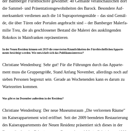
der Bam­ber­ger Fürst­bi­schö­fe gewid­met: 40 Gemäl­de ver­an­schau­li­chen dort
die Sam­mel- und Prä­sen­ta­ti­ons­ge­wohn­hei­ten des Barock. Beson­de­re Auf­
merk­sam­keit ver­die­nen auch die 14 Supra­por­ten­ge­mäl­de – das sind Gemäl­
de, die über Türen oder Por­ta­len ange­bracht sind – der Bam­ber­ger Maler­fa­
mi­lie Treu, die als geschlos­se­ner Bestand die Male­rei des aus­klin­gen­den
Roko­kos in Main­fran­ken repräsentieren.
In der Neu­en Resi­denz kön­nen seit 2019 die reno­vier­ten Räum­lich­kei­ten des Fürst­bi­schöf­li­chen Appar­te­
ments besich­tigt wer­den. Wie ent­wi­ckelt sich das Publikumsinteresse?
Chris­tia­ne Wen­den­burg: Sehr gut! Für die Füh­run­gen durch das Appar­te­
ment muss die Grup­pen­grö­ße, Stand Anfang Novem­ber, aller­dings noch auf
sie­ben Per­so­nen begrenzt sein. Gera­de an Wochen­en­den kann es dar­um zu
War­te­zei­ten kommen.
Was gibt es im Dezem­ber außer­dem in der Residenz?
Chris­tia­ne Wen­den­burg: Der neue Muse­ums­raum „Die ver­lo­re­nen Räu­me“
im Kai­ser­ap­par­te­ment wird eröff­net. Seit der 2009 been­de­ten Restau­rie­rung
des Kai­ser­ap­par­te­ments der Neu­en Resi­denz prä­sen­tiert sich die­ses in der