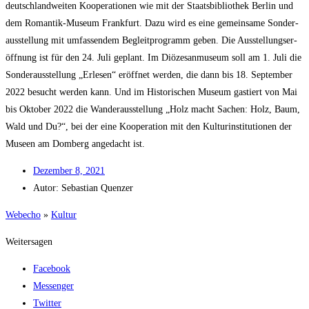
deutsch­land­wei­ten Koope­ra­tio­nen wie mit der Staats­bi­blio­thek Ber­lin und
dem Roman­tik-Muse­um Frank­furt. Dazu wird es eine gemein­sa­me Son­der­
aus­stel­lung mit umfas­sen­dem Begleit­pro­gramm geben. Die Aus­stel­lungs­er­
öff­nung ist für den 24. Juli geplant. Im Diö­ze­san­mu­se­um soll am 1. Juli die
Son­der­aus­stel­lung „Erle­sen“ eröff­net wer­den, die dann bis 18. Sep­tem­ber
2022 besucht wer­den kann. Und im His­to­ri­schen Muse­um gas­tiert von Mai
bis Okto­ber 2022 die Wan­der­aus­stel­lung „Holz macht Sachen: Holz, Baum,
Wald und Du?“, bei der eine Koope­ra­ti­on mit den Kul­tur­in­sti­tu­tio­nen der
Muse­en am Dom­berg ange­dacht ist.
Dezem­ber 8, 2021
Autor:
Sebas­ti­an Quenzer
Web­echo
»
Kul­tur
Weitersagen
Facebook
Messenger
Twitter