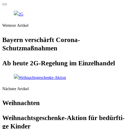
Weiterer Artikel
Bay­ern ver­schärft Corona-
Schutzmaßnahmen
Ab heu­te 2G-Rege­lung im Einzelhandel
Nächster Artikel
Weih­nach­ten
Weih­nachts­ge­schen­ke-Akti­on für bedürf­ti­
ge Kinder