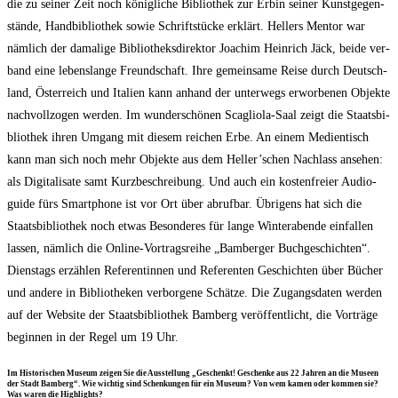
die zu sei­ner Zeit noch könig­li­che Biblio­thek zur Erbin sei­ner Kunst­ge­gen­
stän­de, Hand­bi­blio­thek sowie Schrift­stü­cke erklärt. Hel­lers Men­tor war
näm­lich der dama­li­ge Biblio­theks­di­rek­tor Joa­chim Hein­rich Jäck, bei­de ver­
band eine lebens­lan­ge Freund­schaft. Ihre gemein­sa­me Rei­se durch Deutsch­
land, Öster­reich und Ita­li­en kann anhand der unter­wegs erwor­be­nen Objek­te
nach­voll­zo­gen wer­den. Im wun­der­schö­nen Sca­glio­la-Saal zeigt die Staats­bi­
blio­thek ihren Umgang mit die­sem rei­chen Erbe. An einem Medi­en­tisch
kann man sich noch mehr Objek­te aus dem Heller’schen Nach­lass anse­hen:
als Digi­ta­li­sa­te samt Kurz­be­schrei­bung. Und auch ein kos­ten­frei­er Audio­
gui­de fürs Smart­phone ist vor Ort über abruf­bar. Übri­gens hat sich die
Staats­bi­blio­thek noch etwas Beson­de­res für lan­ge Win­ter­aben­de ein­fal­len
las­sen, näm­lich die Online-Vor­trags­rei­he „Bam­ber­ger Buch­ge­schich­ten“.
Diens­tags erzäh­len Refe­ren­tin­nen und Refe­ren­ten Geschich­ten über Bücher
und ande­re in Biblio­the­ken ver­bor­ge­ne Schät­ze. Die Zugangs­da­ten wer­den
auf der Web­site der Staats­bi­blio­thek Bam­berg ver­öf­fent­licht, die Vor­trä­ge
begin­nen in der Regel um 19 Uhr.
Im His­to­ri­schen Muse­um zei­gen Sie die Aus­stel­lung „Geschenkt! Geschen­ke aus 22 Jah­ren an die Muse­en
der Stadt Bam­berg“. Wie wich­tig sind Schen­kun­gen für ein Muse­um? Von wem kamen oder kom­men sie?
Was waren die Highlights?