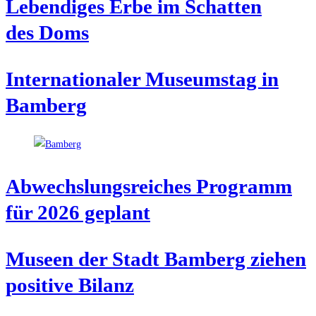
Leben­di­ges Erbe im Schat­ten
des Doms
Inter­na­tio­na­ler Muse­ums­tag in
Bamberg
Abwechs­lungs­rei­ches Pro­gramm
für 2026 geplant
Muse­en der Stadt Bam­berg zie­hen
posi­ti­ve Bilanz