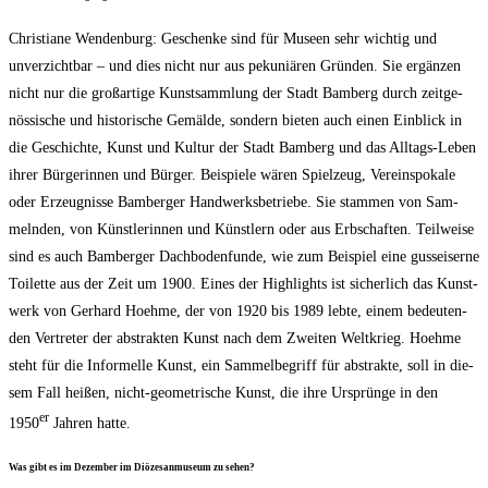
Chris­tia­ne Wen­den­burg: Geschen­ke sind für Muse­en sehr wich­tig und
unver­zicht­bar – und dies nicht nur aus peku­niä­ren Grün­den. Sie ergän­zen
nicht nur die groß­ar­ti­ge Kunst­samm­lung der Stadt Bam­berg durch zeit­ge­
nös­si­sche und his­to­ri­sche Gemäl­de, son­dern bie­ten auch einen Ein­blick in
die Geschich­te, Kunst und Kul­tur der Stadt Bam­berg und das All­tags-Leben
ihrer Bür­ge­rin­nen und Bür­ger. Bei­spie­le wären Spiel­zeug, Ver­eins­po­ka­le
oder Erzeug­nis­se Bam­ber­ger Hand­werks­be­trie­be. Sie stam­men von Sam­
meln­den, von Künst­le­rin­nen und Künst­lern oder aus Erb­schaf­ten. Teil­wei­se
sind es auch Bam­ber­ger Dach­bo­den­fun­de, wie zum Bei­spiel eine guss­ei­ser­ne
Toi­let­te aus der Zeit um 1900. Eines der High­lights ist sicher­lich das Kunst­
werk von Ger­hard Hoeh­me, der von 1920 bis 1989 leb­te, einem bedeu­ten­
den Ver­tre­ter der abs­trak­ten Kunst nach dem Zwei­ten Welt­krieg. Hoeh­me
steht für die Infor­mel­le Kunst, ein Sam­mel­be­griff für abs­trak­te, soll in die­
sem Fall hei­ßen, nicht-geo­me­tri­sche Kunst, die ihre Ursprün­ge in den
er
1950
Jah­ren hatte.
Was gibt es im Dezem­ber im Diö­ze­san­mu­se­um zu sehen?