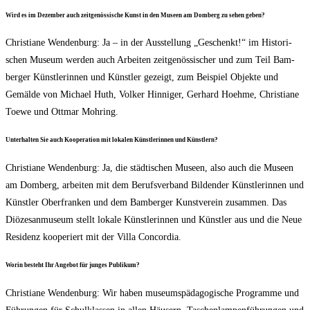
Wird es im Dezem­ber auch zeit­ge­nös­si­sche Kunst in den Muse­en am Dom­berg zu sehen geben?
Chris­tia­ne Wen­den­burg: Ja – in der Aus­stel­lung „Geschenkt!“ im His­to­ri­
schen Muse­um wer­den auch Arbei­ten zeit­ge­nös­si­scher und zum Teil Bam­
ber­ger Künst­le­rin­nen und Künst­ler gezeigt, zum Bei­spiel Objek­te und
Gemäl­de von Micha­el Huth, Vol­ker Hin­ni­ger, Ger­hard Hoeh­me, Chris­tia­ne
Toe­we und Ott­mar Mohring.
Unter­hal­ten Sie auch Koope­ra­ti­on mit loka­len Künst­le­rin­nen und Künstlern?
Chris­tia­ne Wen­den­burg: Ja, die städ­ti­schen Muse­en, also auch die Muse­en
am Dom­berg, arbei­ten mit dem Berufs­ver­band Bil­den­der Künst­le­rin­nen und
Künst­ler Ober­fran­ken und dem Bam­ber­ger Kunst­ver­ein zusam­men. Das
Diö­ze­san­mu­se­um stellt loka­le Künst­le­rin­nen und Künst­ler aus und die Neue
Resi­denz koope­riert mit der Vil­la Concordia.
Wor­in besteht Ihr Ange­bot für jun­ges Publikum?
Chris­tia­ne Wen­den­burg: Wir haben muse­ums­päd­ago­gi­sche Pro­gram­me und