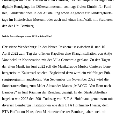
Füh­run­gen für Schul­klas­sen in allen Häu­sern, Taschen­lam­pen­füh­run­gen und
digi­ta­le Rund­gän­ge im Diö­ze­san­mu­se­um, sonn­tags frei­en Ein­tritt für Fami­
li­en, Kin­der­sta­tio­nen in der Aus­stel­lung sowie Ange­bo­te für Kin­der­ge­burts­
ta­ge im His­to­ri­schen Muse­um oder auch mal einen Insta­Walk mit Stu­die­ren­
den der Uni Bamberg.
Wel­che Aus­stel­lun­gen ste­hen 2022 auf dem Plan?
Chris­tia­ne Wen­den­burg: In der Neu­en Resi­denz ist zwi­schen 8. und 10.
April 2022 zum Tag der offe­nen Kapel­len eine Klang­in­stal­la­ti­on von Ant­je
Vowin­ckel in Koope­ra­ti­on mit der Vil­la Con­cor­dia geplant. Zu den Tagen
der alten Musik im Juni 2022 soll die Musik­grup­pe Musi­ca Can­terey Bam­
ber­gen­sis im Kai­ser­saal spie­len. Beglei­tend dazu wird ein viel­fäl­ti­ges Füh­
rungs­pro­gramm ange­bo­ten. Von Sep­tem­ber bis Novem­ber 2022 wird die
Son­der­aus­stel­lung zum Maler Alex­an­der Mac­co „MACCO. Von Rom nach
Bam­berg“ in fünf Räu­men der Resi­denz gezeigt. In der Staats­bi­blio­thek
bege­hen wir 2022 den 200. Todes­tag von E.T.A. Hoff­mann gemein­sam mit
diver­sen Bam­ber­ger Insti­tu­tio­nen wie dem ETA Hoff­mann-Thea­ter, dem
ETA Hoff­mann-Haus, dem Mario­net­ten­thea­ter Bam­berg, aber auch mit