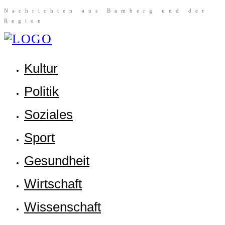
Nach­rich­ten aus Bam­berg und der
Region
Kul­tur
Poli­tik
Sozia­les
Sport
Gesund­heit
Wirt­schaft
Wis­sen­schaft