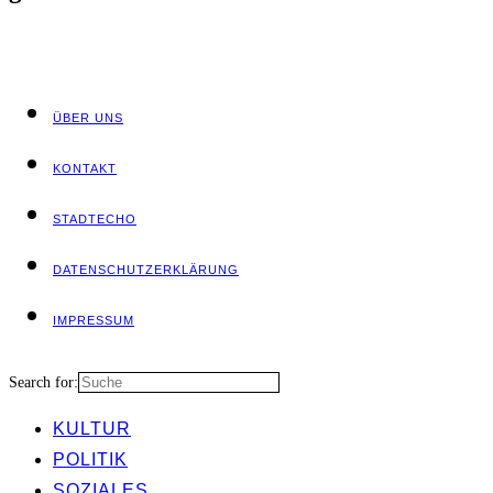
ÜBER UNS
KON­TAKT
STADT­ECHO
DATEN­SCHUTZ­ER­KLÄ­RUNG
IMPRES­SUM
Search for:
KUL­TUR
POLI­TIK
SOZIA­LES