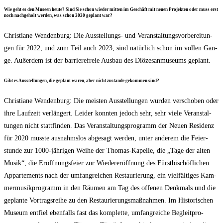
Wie geht es den Muse­en heu­te? Sind Sie schon wie­der mit­ten im Geschäft mit neu­en Pro­jek­ten oder muss erst
noch nach­ge­holt wer­den, was schon 2020 geplant war?
Chris­tia­ne Wen­den­burg: Die Aus­stel­lungs- und Ver­an­stal­tungs­vor­be­rei­tun­
gen für 2022, und zum Teil auch 2023, sind natür­lich schon im vol­len Gan­
ge. Außer­dem ist der bar­rie­re­freie Aus­bau des Diö­ze­san­mu­se­ums geplant.
Gibt es Aus­stel­lun­gen, die geplant waren, aber nicht zustan­de gekom­men sind?
Chris­tia­ne Wen­den­burg: Die meis­ten Aus­stel­lun­gen wur­den ver­scho­ben oder
ihre Lauf­zeit ver­län­gert. Lei­der konn­ten jedoch sehr, sehr vie­le Ver­an­stal­
tun­gen nicht statt­fin­den. Das Ver­an­stal­tungs­pro­gramm der Neu­en Resi­denz
für 2020 muss­te aus­nahms­los abge­sagt wer­den, unter ande­rem die Fei­er­
stun­de zur 1000-jäh­ri­gen Wei­he der Tho­mas-Kapel­le, die „Tage der alten
Musik“, die Eröff­nungs­fei­er zur Wie­der­eröff­nung des Fürst­bi­schöf­li­chen
Appar­te­ments nach der umfang­rei­chen Restau­rie­rung, ein viel­fäl­ti­ges Kam­
mer­mu­sik­pro­gramm in den Räu­men am Tag des offe­nen Denk­mals und die
geplan­te Vor­trags­rei­he zu den Restau­rie­rungs­maß­nah­men. Im His­to­ri­schen
Muse­um ent­fiel eben­falls fast das kom­plet­te, umfang­rei­che Begleit­pro­