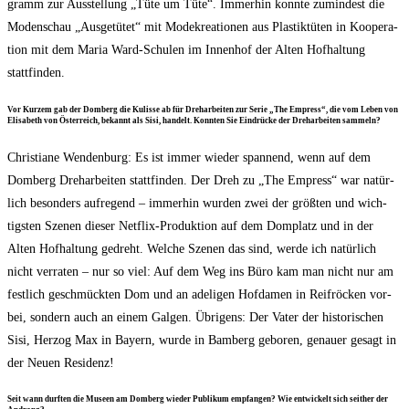
gramm zur Aus­stel­lung „Tüte um Tüte“. Immer­hin konn­te zumin­dest die
Moden­schau „Aus­ge­tü­tet“ mit Mode­krea­tio­nen aus Plas­tik­tü­ten in Koope­ra­
ti­on mit dem Maria Ward-Schu­len im Innen­hof der Alten Hof­hal­tung
stattfinden.
Vor Kur­zem gab der Dom­berg die Kulis­se ab für Dreh­ar­bei­ten zur Serie „The Empress“, die vom Leben von
Eli­sa­beth von Öster­reich, bekannt als Sisi, han­delt. Konn­ten Sie Ein­drü­cke der Dreh­ar­bei­ten sammeln?
Chris­tia­ne Wen­den­burg: Es ist immer wie­der span­nend, wenn auf dem
Dom­berg Dreh­ar­bei­ten statt­fin­den. Der Dreh zu „The Empress“ war natür­
lich beson­ders auf­re­gend – immer­hin wur­den zwei der größ­ten und wich­
tigs­ten Sze­nen die­ser Net­flix-Pro­duk­ti­on auf dem Dom­platz und in der
Alten Hof­hal­tung gedreht. Wel­che Sze­nen das sind, wer­de ich natür­lich
nicht ver­ra­ten – nur so viel: Auf dem Weg ins Büro kam man nicht nur am
fest­lich geschmück­ten Dom und an ade­li­gen Hof­da­men in Reif­rö­cken vor­
bei, son­dern auch an einem Gal­gen. Übri­gens: Der Vater der his­to­ri­schen
Sisi, Her­zog Max in Bay­ern, wur­de in Bam­berg gebo­ren, genau­er gesagt in
der Neu­en Residenz!
Seit wann durf­ten die Muse­en am Dom­berg wie­der Publi­kum emp­fan­gen? Wie ent­wi­ckelt sich seit­her der