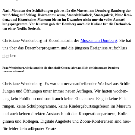
Nach Mona­ten der Schlie­ßun­gen geht es für die Muse­en am Dom­berg Bam­berg der­
zeit Schlag auf Schlag. Diö­ze­san­mu­se­um, Staats­bi­blio­thek, Staats­ga­le­rie, Neue Resi­
denz und His­to­ri­sches Muse­um bie­ten im Dezem­ber nicht nur ein vol­les Aus­stel­
lungs­pro­gramm. Vor Kur­zem gab der Dom­berg auch die Kulis­se für die Dreh­ar­bei­
ten einer Net­flix-Serie ab.
Chris­tia­ne Wen­den­burg ist Koor­di­na­to­rin der
Muse­en am Dom­berg
. Sie hat
uns über das Dezem­ber­pro­gramm und die jüngs­ten Ereig­nis­se Auf­schluss
gegeben.
Frau Wen­den­burg, wie las­sen sich die ein­ein­halb Coro­na­jah­re aus Sicht der Muse­en am Dom­berg
zusammenfassen?
Chris­tia­ne Wen­den­burg: Es war ein ner­ven­auf­rei­ben­der Wech­sel aus Schlie­
ßun­gen und Öff­nun­gen unter immer neu­en Auf­la­gen. Wir hat­ten wochen­
lang kein Publi­kum und somit auch kei­ne Ein­nah­men. Es gab kei­ne Füh­
run­gen, kei­ne Schul­pro­gram­me, kei­ne Kin­der­ge­burts­tags­fei­ern im Muse­um
und auch kei­nen direk­ten Aus­tausch mit den Koope­ra­ti­ons­part­nern, Kol­le­
gin­nen und Kol­le­gen. Digi­ta­le Ange­bo­te und Zoom-Kon­fe­ren­zen sind hier­
für lei­der kein adäqua­ter Ersatz.