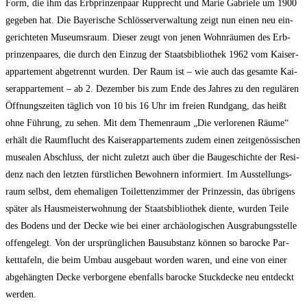
Form, die ihm das Erb­prin­zen­paar Rup­p­recht und Marie Gabrie­le um 1900
gege­ben hat. Die Baye­ri­sche Schlös­ser­ver­wal­tung zeigt nun einen neu ein­
ge­rich­te­ten Muse­ums­raum. Die­ser zeugt von jenen Wohn­räu­men des Erb­
prin­zen­paa­res, die durch den Ein­zug der Staats­bi­blio­thek 1962 vom Kai­ser­
ap­par­te­ment abge­trennt wur­den. Der Raum ist – wie auch das gesam­te Kai­
ser­ap­par­te­ment – ab 2. Dezem­ber bis zum Ende des Jah­res zu den regu­lä­ren
Öff­nungs­zei­ten täg­lich von 10 bis 16 Uhr im frei­en Rund­gang, das heißt
ohne Füh­rung, zu sehen. Mit dem The­men­raum „Die ver­lo­re­nen Räu­me“
erhält die Raum­flucht des Kai­ser­ap­par­te­ments zudem einen zeit­ge­nös­si­schen
musea­len Abschluss, der nicht zuletzt auch über die Bau­ge­schich­te der Resi­
denz nach den letz­ten fürst­li­chen Bewoh­nern infor­miert. Im Aus­stel­lungs­
raum selbst, dem ehe­ma­li­gen Toi­let­ten­zim­mer der Prin­zes­sin, das übri­gens
spä­ter als Haus­meis­ter­woh­nung der Staats­bi­blio­thek dien­te, wur­den Tei­le
des Bodens und der Decke wie bei einer archäo­lo­gi­schen Aus­gra­bungs­stel­le
offen­ge­legt. Von der ursprüng­li­chen Bau­sub­stanz kön­nen so baro­cke Par­
kett­ta­feln, die beim Umbau aus­ge­baut wor­den waren, und eine von einer
abge­häng­ten Decke ver­bor­ge­ne eben­falls baro­cke Stuck­de­cke neu ent­deckt
werden.