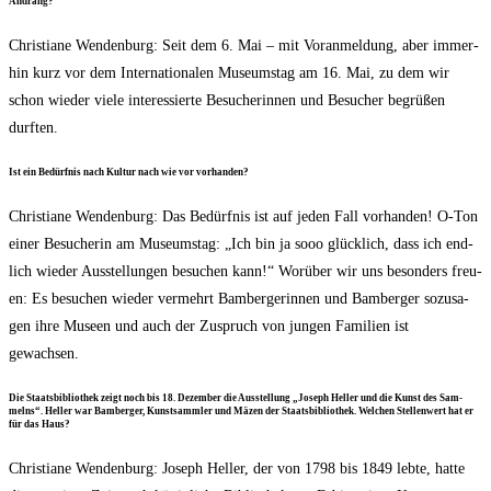
Andrang?
Chris­tia­ne Wen­den­burg: Seit dem 6. Mai – mit Vor­anmel­dung, aber immer­
hin kurz vor dem Inter­na­tio­na­len Muse­ums­tag am 16. Mai, zu dem wir
schon wie­der vie­le inter­es­sier­te Besu­che­rin­nen und Besu­cher begrü­ßen
durften.
Ist ein Bedürf­nis nach Kul­tur nach wie vor vorhanden?
Chris­tia­ne Wen­den­burg: Das Bedürf­nis ist auf jeden Fall vor­han­den! O‑Ton
einer Besu­che­rin am Muse­ums­tag: „Ich bin ja sooo glück­lich, dass ich end­
lich wie­der Aus­stel­lun­gen besu­chen kann!“ Wor­über wir uns beson­ders freu­
en: Es besu­chen wie­der ver­mehrt Bam­ber­ge­rin­nen und Bam­ber­ger sozu­sa­
gen ihre Muse­en und auch der Zuspruch von jun­gen Fami­li­en ist
gewachsen.
Die Staats­bi­blio­thek zeigt noch bis 18. Dezem­ber die Aus­stel­lung „Joseph Hel­ler und die Kunst des Sam­
melns“. Hel­ler war Bam­ber­ger, Kunst­samm­ler und Mäzen der Staats­bi­blio­thek. Wel­chen Stel­len­wert hat er
für das Haus?
Chris­tia­ne Wen­den­burg: Joseph Hel­ler, der von 1798 bis 1849 leb­te, hat­te