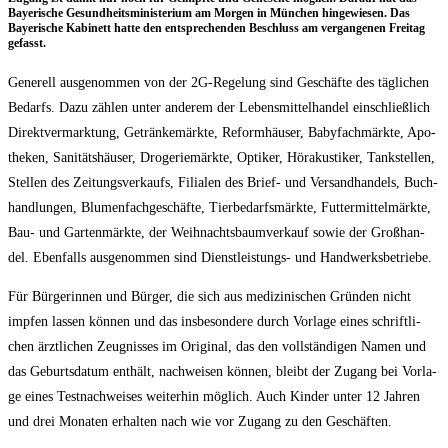
Baye­ri­sche Gesund­heits­mi­nis­te­ri­um am Mor­gen in Mün­chen hin­ge­wie­sen. Das
Baye­ri­sche Kabi­nett hat­te den ent­spre­chen­den Beschluss am ver­gan­ge­nen Frei­tag
gefasst.
Gene­rell aus­ge­nom­men von der 2G-Rege­lung sind Geschäf­te des täg­li­chen
Bedarfs. Dazu zäh­len unter ande­rem der Lebens­mit­tel­han­del ein­schließ­lich
Direkt­ver­mark­tung, Geträn­ke­märk­te, Reform­häu­ser, Baby­fach­märk­te, Apo­
the­ken, Sani­täts­häu­ser, Dro­ge­rie­märk­te, Opti­ker, Hör­akus­ti­ker, Tank­stel­len,
Stel­len des Zei­tungs­ver­kaufs, Filia­len des Brief- und Ver­sand­han­dels, Buch­
hand­lun­gen, Blu­men­fach­ge­schäf­te, Tier­be­darfs­märk­te, Fut­ter­mit­tel­märk­te,
Bau- und Gar­ten­märk­te, der Weih­nachts­baum­ver­kauf sowie der Groß­han­
del. Eben­falls aus­ge­nom­men sind Dienst­leis­tungs- und Handwerksbetriebe.
Für Bür­ge­rin­nen und Bür­ger, die sich aus medi­zi­ni­schen Grün­den nicht
imp­fen las­sen kön­nen und das ins­be­son­de­re durch Vor­la­ge eines schrift­li­
chen ärzt­li­chen Zeug­nis­ses im Ori­gi­nal, das den voll­stän­di­gen Namen und
das Geburts­da­tum ent­hält, nach­wei­sen kön­nen, bleibt der Zugang bei Vor­la­
ge eines Test­nach­wei­ses wei­ter­hin mög­lich. Auch Kin­der unter 12 Jah­ren
und drei Mona­ten erhal­ten nach wie vor Zugang zu den Geschäften.