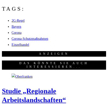
TAGS:
2G-Regel
Bayern
Corona
Corona-Schutzmaßnahmen
Einzelhandel
ANZEI­GEN
DAS KÖNNTE SIE AUCH
INTERESSIEREN...
Stu­die „Regio­na­le
Arbeitslandschaften“