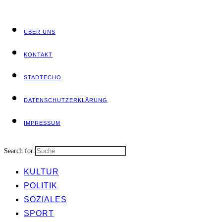
ÜBER UNS
KON­TAKT
STADT­ECHO
DATEN­SCHUTZ­ER­KLÄ­RUNG
IMPRES­SUM
Search for:
KUL­TUR
POLI­TIK
SOZIA­LES
SPORT