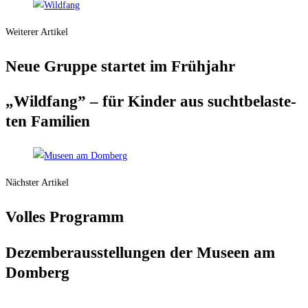
Weiterer Artikel
Neue Grup­pe star­tet im Frühjahr
„Wild­fang” – für Kin­der aus sucht­be­las­te­
ten Familien
Nächster Artikel
Vol­les Programm
Dezem­ber­aus­stel­lun­gen der Muse­en am
Domberg