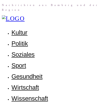
Nach­rich­ten aus Bam­berg und der
Region
Kul­tur
Poli­tik
Sozia­les
Sport
Gesund­heit
Wirt­schaft
Wis­sen­schaft