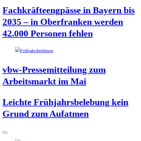
Fach­kräf­te­eng­päs­se in Bay­ern bis
2035 – in Ober­fran­ken wer­den
42.000 Per­so­nen fehlen
vbw-Pres­se­mit­tei­lung zum
Arbeits­markt im Mai
Leich­te Früh­jahrs­be­le­bung kein
Grund zum Aufatmen