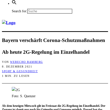
Search for:
Bay­ern ver­schärft Corona-Schutzmaßnahmen
Ab heu­te 2G-Rege­lung im Einzelhandel
VON
WEBECHO BAMBERG
8. DEZEMBER 2021
SPORT & GESUNDHEIT
1 MIN. ZU LESEN
Foto: S. Quenzer
Ab dem heu­ti­gen Mitt­woch gilt im Frei­staat die 2G-Rege­lung im Ein­zel­han­del. Der
Zugang ist damit nur noch für Geimpf­te und Gene­se­ne mög­lich. Dar­auf hat das