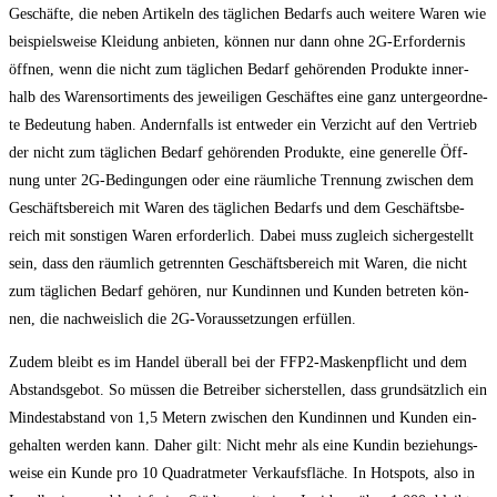
Geschäf­te, die neben Arti­keln des täg­li­chen Bedarfs auch wei­te­re Waren wie
bei­spiels­wei­se Klei­dung anbie­ten, kön­nen nur dann ohne 2G-Erfor­der­nis
öff­nen, wenn die nicht zum täg­li­chen Bedarf gehö­ren­den Pro­duk­te inner­
halb des Waren­sor­ti­ments des jewei­li­gen Geschäf­tes eine ganz unter­ge­ord­ne­
te Bedeu­tung haben. Andern­falls ist ent­we­der ein Ver­zicht auf den Ver­trieb
der nicht zum täg­li­chen Bedarf gehö­ren­den Pro­duk­te, eine gene­rel­le Öff­
nung unter 2G-Bedin­gun­gen oder eine räum­li­che Tren­nung zwi­schen dem
Geschäfts­be­reich mit Waren des täg­li­chen Bedarfs und dem Geschäfts­be­
reich mit sons­ti­gen Waren erfor­der­lich. Dabei muss zugleich sicher­ge­stellt
sein, dass den räum­lich getrenn­ten Geschäfts­be­reich mit Waren, die nicht
zum täg­li­chen Bedarf gehö­ren, nur Kun­din­nen und Kun­den betre­ten kön­
nen, die nach­weis­lich die 2G-Vor­aus­set­zun­gen erfüllen.
Zudem bleibt es im Han­del über­all bei der FFP2-Mas­ken­pflicht und dem
Abstands­ge­bot. So müs­sen die Betrei­ber sicher­stel­len, dass grund­sätz­lich ein
Min­dest­ab­stand von 1,5 Metern zwi­schen den Kun­din­nen und Kun­den ein­
ge­hal­ten wer­den kann. Daher gilt: Nicht mehr als eine Kun­din bezie­hungs­
wei­se ein Kun­de pro 10 Qua­drat­me­ter Ver­kaufs­flä­che. In Hot­spots, also in