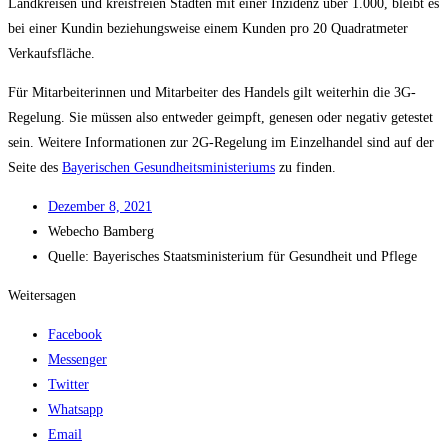
Land­krei­sen und kreis­frei­en Städ­ten mit einer Inzi­denz über 1.000, bleibt es
bei einer Kun­din bezie­hungs­wei­se einem Kun­den pro 20 Qua­drat­me­ter
Verkaufsfläche.
Für Mit­ar­bei­te­rin­nen und Mit­ar­bei­ter des Han­dels gilt wei­ter­hin die 3G-
Rege­lung. Sie müs­sen also ent­we­der geimpft, gene­sen oder nega­tiv getes­tet
sein. Wei­te­re Infor­ma­tio­nen zur 2G-Rege­lung im Ein­zel­han­del sind auf der
Sei­te des
Baye­ri­schen Gesund­heits­mi­nis­te­ri­ums
zu finden.
Dezem­ber 8, 2021
Web­echo Bamberg
Quel­le: Baye­ri­sches Staats­mi­nis­te­ri­um für Gesund­heit und Pflege
Weitersagen
Facebook
Messenger
Twitter
Whatsapp
Email