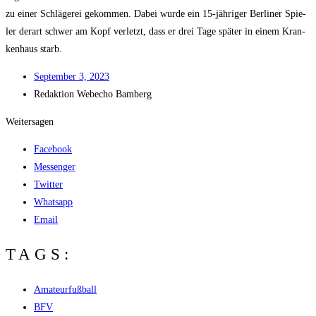
zu einer Schlä­ge­rei gekom­men. Dabei wur­de ein 15-jäh­ri­ger Ber­li­ner Spie­
ler der­art schwer am Kopf ver­letzt, dass er drei Tage spä­ter in einem Kran­
ken­haus starb.
Sep­tem­ber 3, 2023
Redak­ti­on
Web­echo Bamberg
Weitersagen
Facebook
Messenger
Twitter
Whatsapp
Email
TAGS:
Amateurfußball
BFV