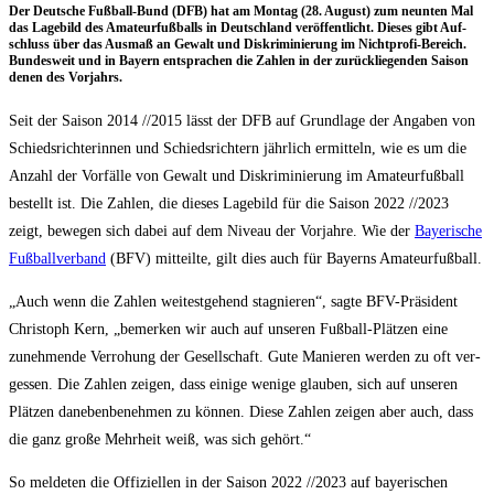
Der Deut­sche Fuß­ball-Bund (DFB) hat am Mon­tag (28. August) zum neun­ten Mal
das Lage­bild des Ama­teur­fuß­balls in Deutsch­land ver­öf­fent­licht. Die­ses gibt Auf­
schluss über das Aus­maß an Gewalt und Dis­kri­mi­nie­rung im Nicht­pro­fi-Bereich.
Bun­des­weit und in Bay­ern ent­spra­chen die Zah­len in der zurück­lie­gen­den Sai­son
denen des Vorjahrs.
Seit der Sai­son 2014 /​/​2015 lässt der DFB auf Grund­la­ge der Anga­ben von
Schieds­rich­te­rin­nen und Schieds­rich­tern jähr­lich ermit­teln, wie es um die
Anzahl der Vor­fäl­le von Gewalt und Dis­kri­mi­nie­rung im Ama­teur­fuß­ball
bestellt ist. Die Zah­len, die die­ses Lage­bild für die Sai­son 2022 /​/​2023
zeigt, bewe­gen sich dabei auf dem Niveau der Vor­jah­re. Wie der
Baye­ri­sche
Fuß­ball­ver­band
(BFV) mit­teil­te, gilt dies auch für Bay­erns Amateurfußball.
„Auch wenn die Zah­len wei­test­ge­hend sta­gnie­ren“, sag­te BFV-Prä­si­dent
Chris­toph Kern, „bemer­ken wir auch auf unse­ren Fuß­ball-Plät­zen eine
zuneh­men­de Ver­ro­hung der Gesell­schaft. Gute Manie­ren wer­den zu oft ver­
ges­sen. Die Zah­len zei­gen, dass eini­ge weni­ge glau­ben, sich auf unse­ren
Plät­zen dane­ben­be­neh­men zu kön­nen. Die­se Zah­len zei­gen aber auch, dass
die ganz gro­ße Mehr­heit weiß, was sich gehört.“
So mel­de­ten die Offi­zi­el­len in der Sai­son 2022 /​/​2023 auf baye­ri­schen