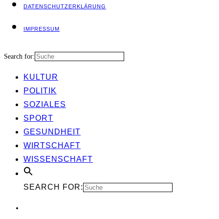
DATEN­SCHUTZ­ER­KLÄ­RUNG
IMPRES­SUM
Search for:
KUL­TUR
POLI­TIK
SOZIA­LES
SPORT
GESUND­HEIT
WIRT­SCHAFT
WIS­SEN­SCHAFT
SEARCH FOR: