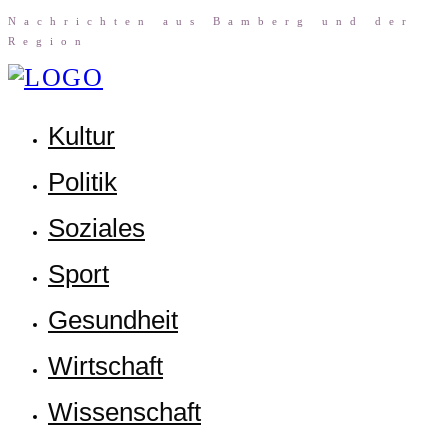
Nach­rich­ten aus Bam­berg und der
Region
Kul­tur
Poli­tik
Sozia­les
Sport
Gesund­heit
Wirt­schaft
Wis­sen­schaft