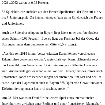
2021 /​/​2022 waren es 0,03 Prozent.
52 Spiel­ab­brü­che ent­fie­len auf den Her­ren-Spiel­be­trieb, der Rest auf die A-
bis F‑Juniorenspiele. Zu kei­nem ein­zi­gen kam es im Spiel­be­trieb der Frau­en
und Juniorinnen.
Auch die Spiel­ab­bruch­quo­te in Bay­ern liegt leicht unter dem bun­des­deut­
schen Schnitt (0,08 Pro­zent). Eben­so liegt der Frei­staat bei der Quo­te der
Stö­run­gen unter dem bun­des­wei­ten Mit­tel (0,5 Prozent).
„Aus den seit 2014 immer bes­ser erfass­ten Daten kön­nen ver­schie­de­ne
Erkennt­nis­se gewon­nen wer­den“, sag­te Chris­toph Kern. „Einer­seits zeigt
das Lage­bild, dass Gewalt- und Dis­kri­mi­nie­rungs­vor­fäl­le die Aus­nah­me
sind. Ande­rer­seits gibt es schon allein vor dem Hin­ter­grund des immer noch
unfass­ba­ren Todes des Ber­li­ner Jun­gen bei einem Spiel im Mai und der Tat­
sa­che, dass der Lage­be­richt auch in Bay­ern 575 Opfer von Gewalt und/​oder
Dis­kri­mi­nie­rung erfasst hat, nichts schönzureden.“
Am 28. Mai war es in Frank­furt bei einem Spiel eines inter­na­tio­na­len
Jugend­tur­niers zwi­schen einer Ber­li­ner und einer fran­zö­si­schen Mann­schaft