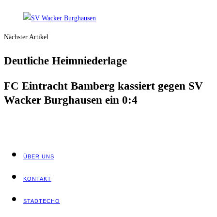
Nächster Artikel
Deut­li­che Heimniederlage
FC Ein­tracht Bam­berg kas­siert gegen SV
Wacker Burg­hau­sen ein 0:4
ÜBER UNS
KON­TAKT
STADT­ECHO