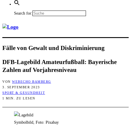
Search for:
Fäl­le von Gewalt und Diskriminierung
DFB-Lage­bild Ama­teur­fuß­ball: Baye­ri­sche
Zah­len auf Vorjahresniveau
VON
WEBECHO BAMBERG
3. SEPTEMBER 2023
SPORT & GESUNDHEIT
1 MIN. ZU LESEN
Symbolbild, Foto: Pixabay