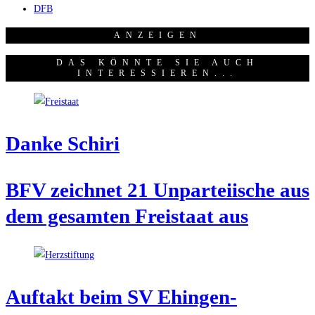
DFB
ANZEI­GEN
DAS KÖNNTE SIE AUCH
INTERESSIEREN...
Dan­ke Schiri
BFV zeich­net 21 Unpar­tei­ische aus
dem gesam­ten Frei­staat aus
Auf­takt beim SV Ehingen-