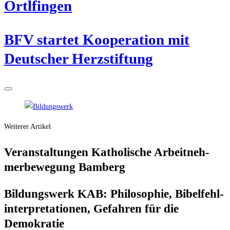
Ortlfingen
BFV star­tet Koope­ra­ti­on mit
Deut­scher Herzstiftung
Weiterer Artikel
Ver­an­stal­tun­gen Katho­li­sche Arbeit­neh­
mer­be­we­gung Bamberg
Bil­dungs­werk KAB: Phi­lo­so­phie, Bibel­fehl­
in­ter­pre­ta­tio­nen, Gefah­ren für die
Demokratie