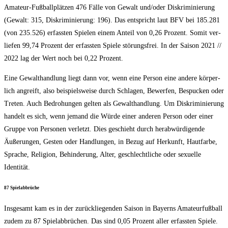
Ama­teur-Fuß­ball­plät­zen 476 Fäl­le von Gewalt und/​oder Dis­kri­mi­nie­rung
(Gewalt: 315, Dis­kri­mi­nie­rung: 196). Das ent­spricht laut BFV bei 185.281
(von 235.526) erfass­ten Spie­len einem Anteil von 0,26 Pro­zent. Somit ver­
lie­fen 99,74 Pro­zent der erfass­ten Spie­le stö­rungs­frei. In der Sai­son 2021 /​/​
2022 lag der Wert noch bei 0,22 Prozent.
Eine Gewalt­hand­lung liegt dann vor, wenn eine Per­son eine ande­re kör­per­
lich angreift, also bei­spiels­wei­se durch Schla­gen, Bewer­fen, Bespu­cken oder
Tre­ten. Auch Bedro­hun­gen gel­ten als Gewalt­hand­lung. Um Dis­kri­mi­nie­rung
han­delt es sich, wenn jemand die Wür­de einer ande­ren Per­son oder einer
Grup­pe von Per­so­nen ver­letzt. Dies geschieht durch her­ab­wür­di­gen­de
Äuße­run­gen, Ges­ten oder Hand­lun­gen, in Bezug auf Her­kunft, Haut­far­be,
Spra­che, Reli­gi­on, Behin­de­rung, Alter, geschlecht­li­che oder sexu­el­le
Identität.
87 Spiel­ab­brü­che
Ins­ge­samt kam es in der zurück­lie­gen­den Sai­son in Bay­erns Ama­teur­fuß­ball
zudem zu 87 Spiel­ab­brü­chen. Das sind 0,05 Pro­zent aller erfass­ten Spie­le.