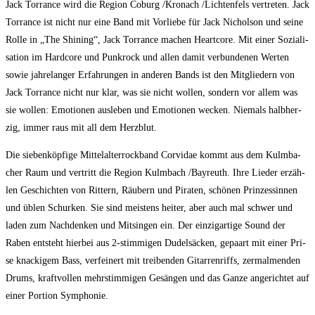
Jack Tor­rance wird die Regi­on Coburg /​Kro­nach /​Lich­ten­fels ver­tre­ten. Jack
Tor­rance ist nicht nur eine Band mit Vor­lie­be für Jack Nichol­son und sei­ne
Rol­le in „The Shi­ning“, Jack Tor­rance machen Heart­co­re. Mit einer Sozia­li­
sa­ti­on im Hard­core und Punk­rock und allen damit ver­bun­de­nen Wer­ten
sowie jah­re­lan­ger Erfah­run­gen in ande­ren Bands ist den Mit­glie­dern von
Jack Tor­rance nicht nur klar, was sie nicht wol­len, son­dern vor allem was
sie wol­len: Emo­tio­nen aus­le­ben und Emo­tio­nen wecken. Nie­mals halb­her­
zig, immer raus mit all dem Herzblut.
Die sie­ben­köp­fi­ge Mit­tel­al­ter­rock­band Cor­vi­dae kommt aus dem Kulm­ba­
cher Raum und ver­tritt die Regi­on Kulm­bach /​Bay­reuth. Ihre Lie­der erzäh­
len Geschich­ten von Rit­tern, Räu­bern und Pira­ten, schö­nen Prin­zes­sin­nen
und üblen Schur­ken. Sie sind meis­tens hei­ter, aber auch mal schwer und
laden zum Nach­den­ken und Mit­sin­gen ein. Der ein­zig­ar­ti­ge Sound der
Raben ent­steht hier­bei aus 2‑stimmigen Dudel­sä­cken, gepaart mit einer Pri­
se kna­cki­gem Bass, ver­fei­nert mit trei­ben­den Gitar­ren­riffs, zer­mal­men­den
Drums, kraft­vol­len mehr­stim­mi­gen Gesän­gen und das Gan­ze ange­rich­tet auf
einer Por­ti­on Symphonie.