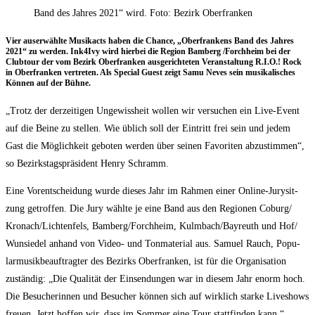
Band des Jahres 2021“ wird. Foto: Bezirk Oberfranken
Vier aus­er­wähl­te Musi­kacts haben die Chan­ce, „Ober­fran­kens Band des Jah­res
2021“ zu wer­den. Ink4Ivy wird hier­bei die Regi­on Bam­berg /​Forch­heim bei der
Club­tour der vom Bezirk Ober­fran­ken aus­ge­rich­te­ten Ver­an­stal­tung R.I.O.! Rock
in Ober­fran­ken ver­tre­ten. Als Spe­cial Guest zeigt Samu Neves sein musi­ka­li­sches
Kön­nen auf der Bühne.
„Trotz der der­zei­ti­gen Unge­wiss­heit wol­len wir ver­su­chen ein Live-Event
auf die Bei­ne zu stel­len. Wie üblich soll der Ein­tritt frei sein und jedem
Gast die Mög­lich­keit gebo­ten wer­den über sei­nen Favo­ri­ten abzu­stim­men“,
so Bezirks­tags­prä­si­dent Hen­ry Schramm.
Eine Vor­ent­schei­dung wur­de die­ses Jahr im Rah­men einer Online-Jury­sit­
zung getrof­fen. Die Jury wähl­te je eine Band aus den Regio­nen Coburg/​
Kronach/​Lichtenfels, Bamberg/​Forchheim, Kulmbach/​Bayreuth und Hof/​
Wunsiedel anhand von Video- und Ton­ma­te­ri­al aus. Samu­el Rauch, Popu­
lar­mu­sik­be­auf­trag­ter des Bezirks Ober­fran­ken, ist für die Orga­ni­sa­ti­on
zustän­dig: „Die Qua­li­tät der Ein­sen­dun­gen war in die­sem Jahr enorm hoch.
Die Besu­che­rin­nen und Besu­cher kön­nen sich auf wirk­lich star­ke Live­shows
freu­en. Jetzt hof­fen wir, dass im Som­mer eine Tour statt­fin­den kann.“