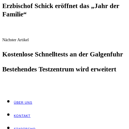
Erz­bi­schof Schick eröff­net das „Jahr der
Familie“
Nächster Artikel
Kos­ten­lo­se Schnell­tests an der Galgenfuhr
Bestehen­des Test­zen­trum wird erweitert
ÜBER UNS
KON­TAKT