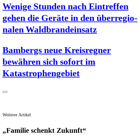
Weni­ge Stun­den nach Ein­tref­fen
gehen die Gerä­te in den über­re­gio­
na­len Waldbrandeinsatz
Bam­bergs neue Kreis­reg­ner
bewäh­ren sich sofort im
Katastrophengebiet
Weiterer Artikel
„Fami­lie schenkt Zukunft“