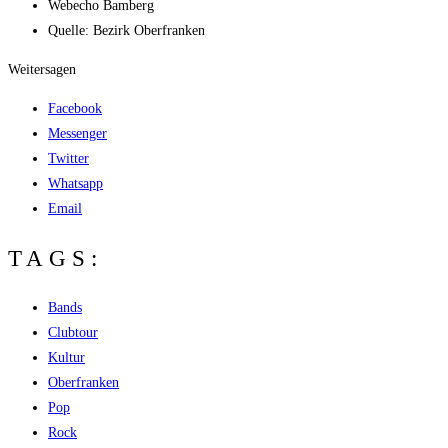
Web­echo Bamberg
Quel­le: Bezirk Oberfranken
Weitersagen
Facebook
Messenger
Twitter
Whatsapp
Email
TAGS:
Bands
Clubtour
Kultur
Oberfranken
Pop
Rock