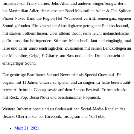
Inspi­riert von Frank Tur­ner, John Allen und ande­ren Singer/​Songwritern,
hat Maxi­mi­li­an Adler, der mit sei­ner Band Maxi­mi­li­an Adler & The Spli­der
Pha­ser Naked Band die Regi­on Hof /​Wun­sie­del ver­tritt, sei­nen ganz eige­nen
Sound gefun­den. Ein von sei­ner Akus­tik­gi­tar­re getra­ge­ner Punk­rock­sound,
mit star­ken Folk­ein­flüs­sen. Über all­dem thront sei­ne leicht melan­cho­li­sche,
dafür umso durch­drin­gen­de­re Stim­me. Mal schnell, laut und ein­gän­gig, mal
lei­se und dafür umso ein­dring­li­cher. Zusam­men mit sei­nen Band­kol­le­gen an
der Man­do­li­ne, Gei­ge, E‑Gitarre, am Bass und an den Drums ent­steht ein
ein­zig­ar­ti­ger Sound.
Der gebür­ti­ge Bra­si­lia­ner Samu­el Neves tritt als Spe­cial Guest auf. Er
begann mit 11 Jah­ren Gitar­re zu spie­len und zu sin­gen. Er hat­te bereits zahl­
rei­che Auf­trit­te in Coburg sowie auf dem Sam­ba Fes­ti­val. Er beein­druckt
mit Rock, Pop, Bos­sa Nova und bra­si­lia­ni­scher Popmusik.
Wei­te­re Infor­ma­tio­nen sind zu fin­den auf den Social-Media-Kanä­len des
Bezirks Ober­fran­ken bei Face­book, Insta­gram und YouTube.
März 21, 2021