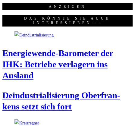
ANZEI­GEN
DAS KÖNNTE SIE AUCH
INTERESSIEREN...
Ener­gie­wen­de-Baro­me­ter der
IHK: Betrie­be ver­la­gern ins
Ausland
Deindus­tria­li­sie­rung Ober­fran­
kens setzt sich fort