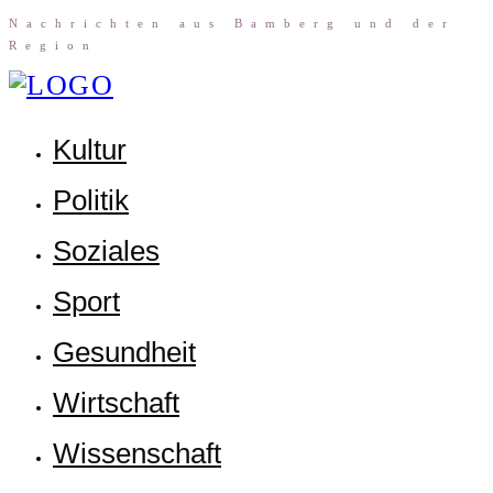
Nach­rich­ten aus Bam­berg und der
Region
Kul­tur
Poli­tik
Sozia­les
Sport
Gesund­heit
Wirt­schaft
Wis­sen­schaft