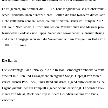
Es ist geplant, im Som­mer die R.I.O.!-Tour mög­li­cher­wei­se auf ober­frän­ki­
schen Frei­licht­büh­nen durch­zu­füh­ren. Soll­ten die fünf Kon­zer­te die­ses Jahr
nicht statt­fin­den kön­nen, gehen die qua­li­fi­zier­ten Bands im Früh­jahr 2022
auf Tour. Nach jedem Auf­tritt erhal­ten die Musi­ke­rin­nen und Musi­ker pro­
fes­sio­nel­les Feed­back und Tipps. Neben der gewon­ne­nen Büh­nen­er­fah­rung
und einer Tour­ga­ge kann sich die Sie­ger­band auf ein Preis­geld in Höhe von
1000 Euro freuen.
Die Bands
Die vier­köp­fi­ge Band Ink4Ivy, die die Regi­on Bamberg/​Forchheim ver­tritt,
arbei­tet mit Elan und Enga­ge­ment an eige­nen Songs. Geprägt von vie­len
ver­schie­de­nen Pop-Rock-Punks Band aus deren Jugend ent­wi­ckelt sich eine
Eigen­dy­na­mik, der ein kom­plett eige­ner Sound ent­springt. Es wer­den Ele­
men­te von Metal, Rock oder Pop mit dem Grund­ver­ständ­nis von Punk
verwoben.