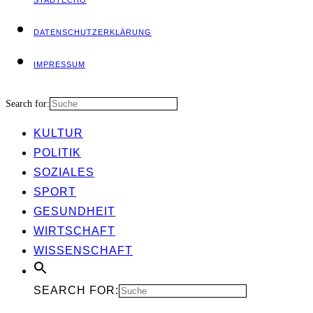
STADT­ECHO
DATEN­SCHUTZ­ER­KLÄ­RUNG
IMPRES­SUM
Search for:
KUL­TUR
POLI­TIK
SOZIA­LES
SPORT
GESUND­HEIT
WIRT­SCHAFT
WIS­SEN­SCHAFT
SEARCH FOR: