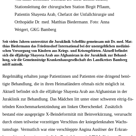
Stationsleitung der chirurgischen Station Birgit Pflaum,
Patientin Shayesta Arab, Chefarzt der Unfallchirurgie und
Orthopädie Dr. med. Matthias Biedermann. Foto: Anna
Weigert, GKG Bamberg
Seit vie­len Jah­ren unter­stützt die Jura­kli­nik Scheß­litz gemein­sam mit Dr. med. Mat­
thi­as Bie­der­mann das Frie­dens­dorf Inter­na­tio­nal bei der unent­gelt­li­chen medi­zi­ni­
schen Ver­sor­gung von Kin­dern aus Kriegs- und Kri­sen­ge­bie­ten. Aktu­ell befin­det
sich die elf­jäh­ri­ge Shayes­ta Arab aus Afgha­ni­stan in der Jura­kli­nik zur Behand­
lung, wie die Gemein­nüt­zi­ge Kran­ken­haus­ge­sell­schaft des Land­krei­ses Bam­berg
mbH mitteilt.
Regel­mä­ßig erhal­ten jun­ge Pati­en­tin­nen und Pati­en­ten eine drin­gend benö­
tig­te Behand­lung, die in ihren Hei­mat­län­dern oft­mals nicht mög­lich ist.
Aktu­ell befin­det sich die elf­jäh­ri­ge Shayes­ta Arab aus Afgha­ni­stan in der
Jura­kli­nik zur Behand­lung. Das Mäd­chen litt unter einer schwe­ren eit­rig-fis­
teln­den Kno­chen­mark­ent­zün­dung am lin­ken Ober­schen­kel. Zusätz­lich
bestand eine aus­ge­präg­te X‑Beindeformität mit Bein­ver­kür­zung, ver­ur­sacht
durch einen teil­wei­se vor­zei­ti­gen Ver­schluss der knie­ge­lenk­na­hen Wachs­
tums­fu­ge. Ver­mut­lich war eine ver­schlepp­te Angi­na Aus­lö­ser der Erkran­