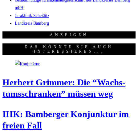
Gemeinnützige Krankenhausgesellschaft des Landkreises Bamberg
mbH
Juraklinik Scheßlitz
Landkreis Bamberg
ANZEI­GEN
DAS KÖNNTE SIE AUCH
INTERESSIEREN...
Her­bert Grim­mer: Die “Wachs­
tums­schran­ken” müs­sen weg
IHK: Bam­ber­ger Kon­junk­tur im
frei­en Fall