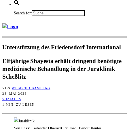
Search for:
Unter­stüt­zung des Frie­dens­dorf International
Elf­jäh­ri­ge Shayes­ta erhält drin­gend benö­tig­te
medi­zi­ni­sche Behand­lung in der Jura­kli­nik
Scheßlitz
VON
WEBECHO BAMBERG
23. MAI 2026
SOZIALES
1 MIN. ZU LESEN
Von links: Leitender Oberarzt Dr. med. Benoit Reuter,