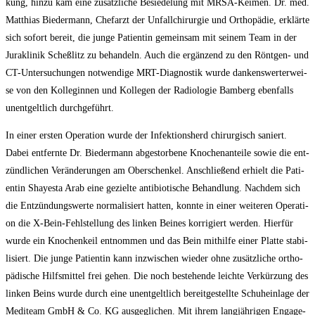
kung, hin­zu kam eine zusätz­li­che Besie­de­lung mit MRSA-Kei­men. Dr. med.
Mat­thi­as Bie­der­mann, Chef­arzt der Unfall­chir­ur­gie und Ortho­pä­die, erklär­te
sich sofort bereit, die jun­ge Pati­en­tin gemein­sam mit sei­nem Team in der
Jura­kli­nik Scheß­litz zu behan­deln. Auch die ergän­zend zu den Rönt­gen- und
CT-Unter­su­chun­gen not­wen­di­ge MRT-Dia­gnos­tik wur­de dan­kens­wer­ter­wei­
se von den Kol­le­gin­nen und Kol­le­gen der Radio­lo­gie Bam­berg eben­falls
unent­gelt­lich durchgeführt.
In einer ers­ten Ope­ra­ti­on wur­de der Infek­ti­ons­herd chir­ur­gisch saniert.
Dabei ent­fern­te Dr. Bie­der­mann abge­stor­be­ne Kno­chen­an­tei­le sowie die ent­
zünd­li­chen Ver­än­de­run­gen am Ober­schen­kel. Anschlie­ßend erhielt die Pati­
en­tin Shayes­ta Arab eine geziel­te anti­bio­ti­sche Behand­lung. Nach­dem sich
die Ent­zün­dungs­wer­te nor­ma­li­siert hat­ten, konn­te in einer wei­te­ren Ope­ra­ti­
on die X‑Bein-Fehl­stel­lung des lin­ken Bei­nes kor­ri­giert wer­den. Hier­für
wur­de ein Kno­chen­keil ent­nom­men und das Bein mit­hil­fe einer Plat­te sta­bi­
li­siert. Die jun­ge Pati­en­tin kann inzwi­schen wie­der ohne zusätz­li­che ortho­
pä­di­sche Hilfs­mit­tel frei gehen. Die noch bestehen­de leich­te Ver­kür­zung des
lin­ken Beins wur­de durch eine unent­gelt­lich bereit­ge­stell­te Schuh­ein­la­ge der
Medi­team GmbH & Co. KG aus­ge­gli­chen. Mit ihrem lang­jäh­ri­gen Enga­ge­