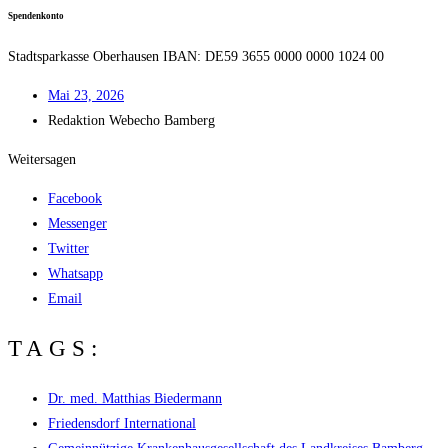
Spen­den­kon­to
Stadt­spar­kas­se Ober­hau­sen IBAN: DE59 3655 0000 0000 1024 00
Mai 23, 2026
Redak­ti­on
Web­echo Bamberg
Weitersagen
Facebook
Messenger
Twitter
Whatsapp
Email
TAGS:
Dr. med. Matthias Biedermann
Friedensdorf International