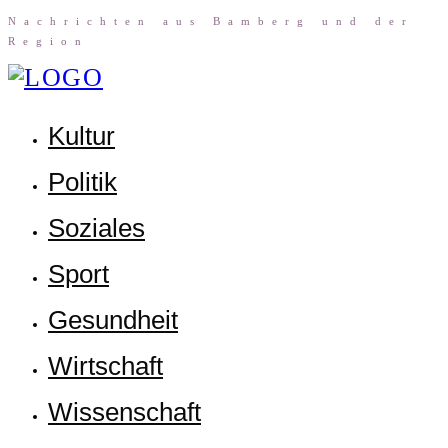
Nach­rich­ten aus Bam­berg und der
Region
Kul­tur
Poli­tik
Sozia­les
Sport
Gesund­heit
Wirt­schaft
Wis­sen­schaft