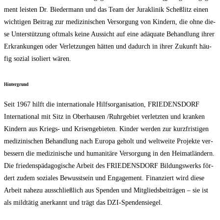
ment leis­ten Dr. Bie­der­mann und das Team der Jura­kli­nik Scheß­litz einen
wich­ti­gen Bei­trag zur medi­zi­ni­schen Ver­sor­gung von Kin­dern, die ohne die­
se Unter­stüt­zung oft­mals kei­ne Aus­sicht auf eine adäqua­te Behand­lung ihrer
Erkran­kun­gen oder Ver­let­zun­gen hät­ten und dadurch in ihrer Zukunft häu­
fig sozi­al iso­liert wären.
Hin­ter­grund
Seit 1967 hilft die inter­na­tio­na­le Hilfs­or­ga­ni­sa­ti­on, FRIEDENSDORF
Inter­na­tio­nal mit Sitz in Ober­hau­sen /​Ruhr­ge­biet ver­letz­ten und kran­ken
Kin­dern aus Kriegs- und Kri­sen­ge­bie­ten. Kin­der wer­den zur kurz­fris­ti­gen
medi­zi­ni­schen Behand­lung nach Euro­pa geholt und welt­wei­te Pro­jek­te ver­
bes­sern die medi­zi­ni­sche und huma­ni­tä­re Ver­sor­gung in den Hei­mat­län­dern.
Die frie­dens­päd­ago­gi­sche Arbeit des FRIEDENSDORF Bil­dungs­werks för­
dert zudem sozia­les Bewusst­sein und Enga­ge­ment. Finan­ziert wird die­se
Arbeit nahe­zu aus­schließ­lich aus Spen­den und Mit­glieds­bei­trä­gen – sie ist
als mild­tä­tig aner­kannt und trägt das DZI-Spendensiegel.