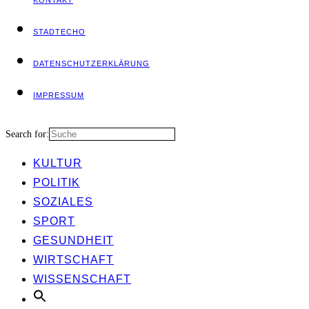
STADT­ECHO
DATEN­SCHUTZ­ER­KLÄ­RUNG
IMPRES­SUM
Search for:
KUL­TUR
POLI­TIK
SOZIA­LES
SPORT
GESUND­HEIT
WIRT­SCHAFT
WIS­SEN­SCHAFT