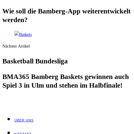
Wie soll die Bam­berg-App wei­ter­ent­wi­ckelt
werden?
Nächster Artikel
Bas­ket­ball Bundesliga
BMA365 Bam­berg Bas­kets gewin­nen auch
Spiel 3 in Ulm und ste­hen im Halbfinale!
ÜBER UNS
KON­TAKT