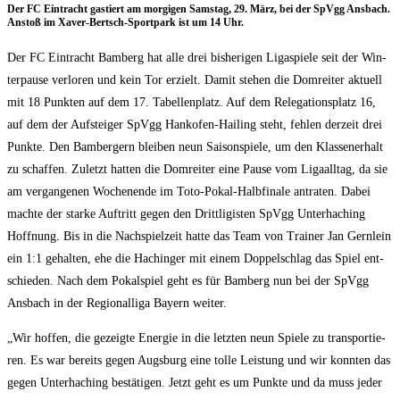
Der FC Ein­tracht gas­tiert am mor­gi­gen Sams­tag, 29. März, bei der SpVgg Ans­bach.
Anstoß im Xaver-Bertsch-Sport­park ist um 14 Uhr.
Der FC Ein­tracht Bam­berg hat alle drei bis­he­ri­gen Liga­spie­le seit der Win­
ter­pau­se ver­lo­ren und kein Tor erzielt. Damit ste­hen die Dom­rei­ter aktu­ell
mit 18 Punk­ten auf dem 17. Tabel­len­platz. Auf dem Rele­ga­ti­ons­platz 16,
auf dem der Auf­stei­ger SpVgg Hankofen-Hai­ling steht, feh­len der­zeit drei
Punk­te. Den Bam­ber­gern blei­ben neun Sai­son­spie­le, um den Klas­sen­er­halt
zu schaf­fen. Zuletzt hat­ten die Dom­rei­ter eine Pau­se vom Lig­aall­tag, da sie
am ver­gan­ge­nen Wochen­en­de im Toto-Pokal-Halb­fi­na­le antra­ten. Dabei
mach­te der star­ke Auf­tritt gegen den Dritt­li­gis­ten SpVgg Unter­ha­ching
Hoff­nung. Bis in die Nach­spiel­zeit hat­te das Team von Trai­ner Jan Gern­lein
ein 1:1 gehal­ten, ehe die Hachin­ger mit einem Dop­pel­schlag das Spiel ent­
schie­den. Nach dem Pokal­spiel geht es für Bam­berg nun bei der SpVgg
Ans­bach in der Regio­nal­li­ga Bay­ern weiter.
„Wir hof­fen, die gezeig­te Ener­gie in die letz­ten neun Spie­le zu trans­por­tie­
ren. Es war bereits gegen Augs­burg eine tol­le Leis­tung und wir konn­ten das
gegen Unter­ha­ching bestä­ti­gen. Jetzt geht es um Punk­te und da muss jeder