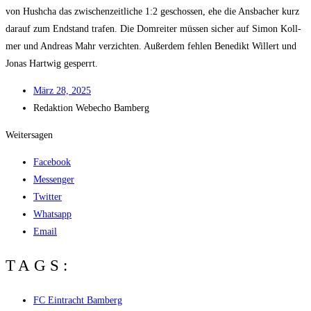
von Hush­cha das zwi­schen­zeit­li­che 1:2 geschos­sen, ehe die Ans­ba­cher kurz
dar­auf zum End­stand tra­fen. Die Dom­rei­ter müs­sen sicher auf Simon Koll­
mer und Andre­as Mahr ver­zich­ten. Außer­dem feh­len Bene­dikt Wil­lert und
Jonas Hart­wig gesperrt.
März 28, 2025
Redak­ti­on
Web­echo Bamberg
Weitersagen
Facebook
Messenger
Twitter
Whatsapp
Email
TAGS:
FC Eintracht Bamberg