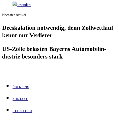
Nächster Artikel
Dees­ka­la­ti­on not­wen­dig, denn Zoll­wett­lauf
kennt nur Verlierer
US-Zöl­le belas­ten Bay­erns Auto­mo­bil­in­
dus­trie beson­ders stark
ÜBER UNS
KON­TAKT
STADT­ECHO