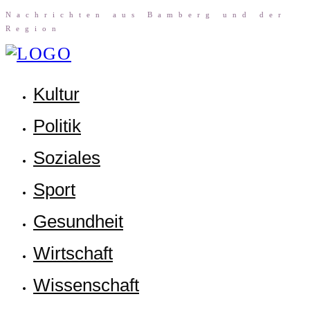
Nach­rich­ten aus Bam­berg und der
Region
Kul­tur
Poli­tik
Sozia­les
Sport
Gesund­heit
Wirt­schaft
Wis­sen­schaft