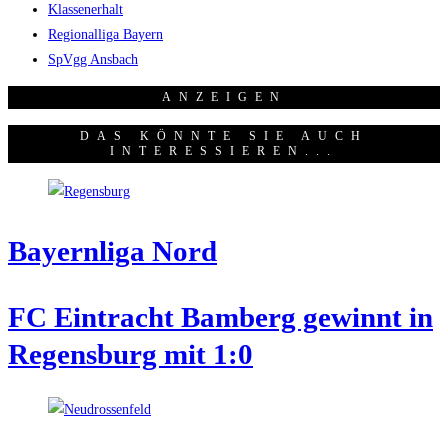
Klassenerhalt
Regionalliga Bayern
SpVgg Ansbach
ANZEI­GEN
DAS KÖNNTE SIE AUCH
INTERESSIEREN...
Bay­ern­li­ga Nord
FC Ein­tracht Bam­berg gewinnt in
Regens­burg mit 1:0