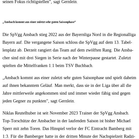
sei­nen Fokus rich­tig­stel­len“, sagt Gernlein.
„Ans­bach kommt aus einer zuletzt sehr guten Saisonphase“
Die SpVgg Ans­bach stieg 2022 aus der Bay­ern­li­ga Nord in die Regio­nal­li­ga
Bay­ern auf. Die ver­gan­ge­ne Sai­son schloss die SpVgg auf dem 13. Tabel­
len­platz ab. Der­zeit ran­giert das Team auf dem zwölf­ten Rang. Die Ans­ba­
cher sind mit drei Sie­gen in Serie nach der Win­ter­pau­se gestar­tet. Zuletzt
spiel­ten die Mit­tel­fran­ken 1:1 beim TSV Buchbach.
„Ans­bach kommt aus einer zuletzt sehr guten Sai­son­pha­se und spielt daheim
auf ihnen bekann­tem Geläuf. Man merkt, dass sie in der Liga über all die
Jah­re mitt­ler­wei­le ange­kom­men sind und immer wie­der fähig sind gegen
jeden Geg­ner zu punk­ten“, sagt Gernlein.
Niklas Reu­tel­hu­ber ist seit Novem­ber 2023 Trai­ner der SpVgg Ans­bach.
Top-Tor­schüt­ze der Ans­ba­cher in der lau­fen­den Sai­son ist bis­her Micha­el
Sperr mit zehn Toren. Das Hin­spiel ver­lor der FC Ein­tracht Bam­berg mit
1:3. Für die Bam­ber­ger hat­te in der drit­ten Minu­te der Nach­spiel­zeit Rad­zi­