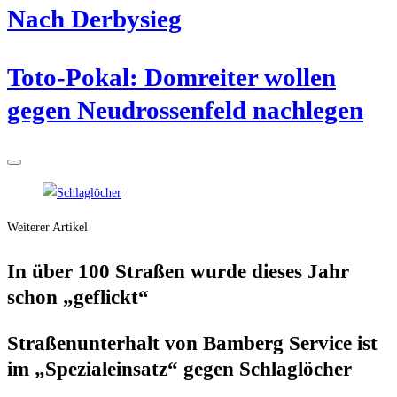
Nach Der­by­sieg
Toto-Pokal: Dom­rei­ter wol­len
gegen Neu­dros­sen­feld nachlegen
Weiterer Artikel
In über 100 Stra­ßen wur­de die­ses Jahr
schon „geflickt“
Stra­ßen­un­ter­halt von Bam­berg Ser­vice ist
im „Spe­zi­al­ein­satz“ gegen Schlaglöcher