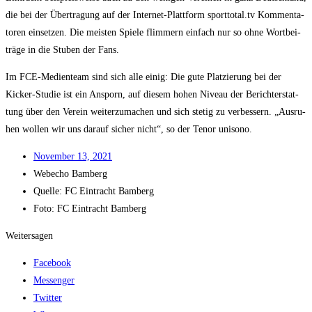
die bei der Über­tra­gung auf der Inter­net-Platt­form sporttotal.tv Kom­men­ta­
to­ren ein­set­zen. Die meis­ten Spie­le flim­mern ein­fach nur so ohne Wort­bei­
trä­ge in die Stu­ben der Fans.
Im FCE-Medi­en­team sind sich alle einig: Die gute Plat­zie­rung bei der
Kicker-Stu­die ist ein Ansporn, auf die­sem hohen Niveau der Bericht­erstat­
tung über den Ver­ein wei­ter­zu­ma­chen und sich ste­tig zu ver­bes­sern. „Aus­ru­
hen wol­len wir uns dar­auf sicher nicht“, so der Tenor unisono.
Novem­ber 13, 2021
Web­echo Bamberg
Quel­le: FC Ein­tracht Bamberg
Foto: FC Ein­tracht Bamberg
Weitersagen
Facebook
Messenger
Twitter