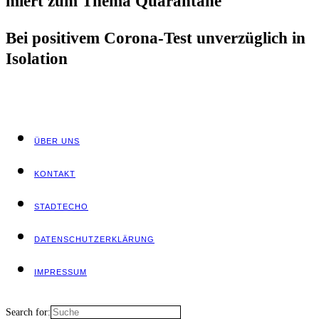
miert zum The­ma Quarantäne
Bei posi­ti­vem Coro­na-Test unver­züg­lich in
Isolation
ÜBER UNS
KON­TAKT
STADT­ECHO
DATEN­SCHUTZ­ER­KLÄ­RUNG
IMPRES­SUM
Search for: