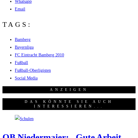
Whatsapp
Email
TAGS:
Bamberg
Bayernliga
FC Eintracht Bamberg 2010
Fußball
Fußball-Oberligisten
Social Media
ANZEI­GEN
DAS KÖNNTE SIE AUCH
INTERESSIEREN...
OB Nie­der­mai­er: „Gute Arbeit