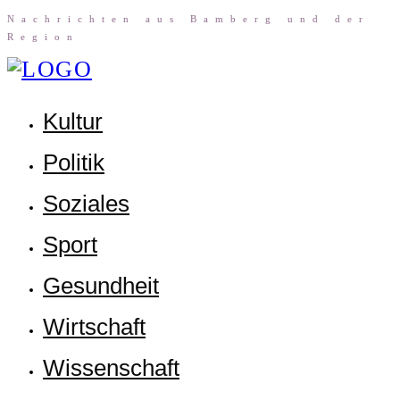
Nach­rich­ten aus Bam­berg und der
Region
Kul­tur
Poli­tik
Sozia­les
Sport
Gesund­heit
Wirt­schaft
Wis­sen­schaft