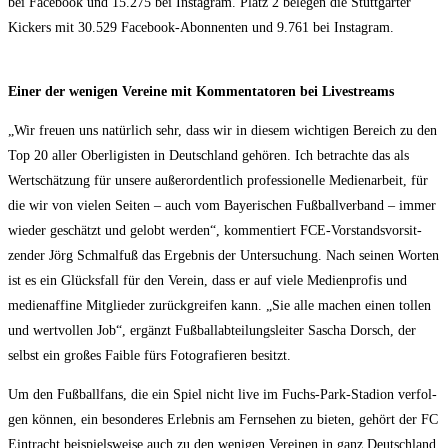
bei Face­book und 15.275 bei Insta­gram. Platz 2 bele­gen die Stutt­gar­ter
Kickers mit 30.529 Face­book-Abon­nen­ten und 9.761 bei Instagram.
Einer der weni­gen Ver­ei­ne mit Kom­men­ta­to­ren bei Livestreams
„Wir freu­en uns natür­lich sehr, dass wir in die­sem wich­ti­gen Bereich zu den
Top 20 aller Ober­li­gis­ten in Deutsch­land gehö­ren. Ich betrach­te das als
Wert­schät­zung für unse­re außer­or­dent­lich pro­fes­sio­nel­le Medi­en­ar­beit, für
die wir von vie­len Sei­ten – auch vom Baye­ri­schen Fuß­ball­ver­band – immer
wie­der geschätzt und gelobt wer­den“, kom­men­tiert FCE-Vor­stands­vor­sit­
zen­der Jörg Schmal­fuß das Ergeb­nis der Unter­su­chung. Nach sei­nen Wor­ten
ist es ein Glücks­fall für den Ver­ein, dass er auf vie­le Medi­en­pro­fis und
medi­en­af­fi­ne Mit­glie­der zurück­grei­fen kann. „Sie alle machen einen tol­len
und wert­vol­len Job“, ergänzt Fuß­ball­ab­tei­lungs­lei­ter Sascha Dorsch, der
selbst ein gro­ßes Fai­ble fürs Foto­gra­fie­ren besitzt.
Um den Fuß­ball­fans, die ein Spiel nicht live im Fuchs-Park-Sta­di­on ver­fol­
gen kön­nen, ein beson­de­res Erleb­nis am Fern­se­hen zu bie­ten, gehört der FC
Ein­tracht bei­spiels­wei­se auch zu den weni­gen Ver­ei­nen in ganz Deutsch­land,