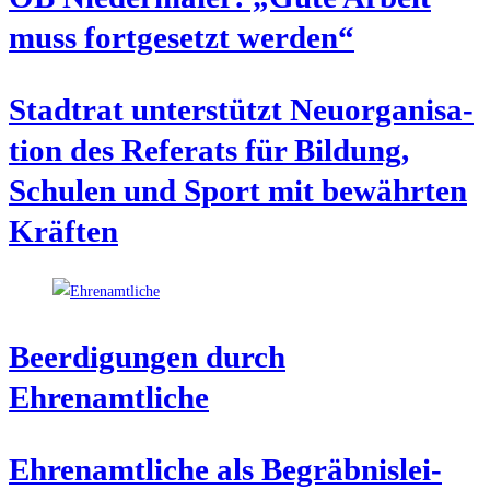
muss fort­ge­setzt werden“
Stadt­rat unter­stützt Neu­or­ga­ni­sa­
ti­on des Refe­rats für Bil­dung,
Schu­len und Sport mit bewähr­ten
Kräften
Beer­di­gun­gen durch
Ehrenamtliche
Ehren­amt­li­che als Begräb­nis­lei­