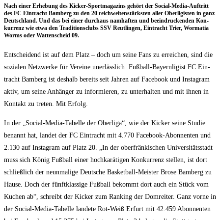
Nach einer Erhe­bung des Kicker-Sport­ma­ga­zins gehört der Social-Media-Auf­tritt
des FC Ein­tracht Bam­berg zu den 20 reich­wei­ten­stärks­ten aller Ober­li­gis­ten in ganz
Deutsch­land. Und das bei einer durch­aus nam­haf­ten und beein­dru­cken­den Kon­
kur­renz wie etwa den Tra­di­ti­ons­clubs SSV Reut­lin­gen, Ein­tracht Trier, Worma­tia
Worms oder Wat­ten­scheid 09.
Ent­schei­dend ist auf dem Platz – doch um sei­ne Fans zu errei­chen, sind die
sozia­len Netz­wer­ke für Ver­ei­ne uner­läss­lich. Fuß­ball-Bay­ern­li­gist FC Ein­
tracht Bam­berg ist des­halb bereits seit Jah­ren auf Face­book und Insta­gram
aktiv, um sei­ne Anhän­ger zu infor­mie­ren, zu unter­hal­ten und mit ihnen in
Kon­takt zu tre­ten. Mit Erfolg.
In der „Social-Media-Tabel­le der Ober­li­ga“, wie der Kicker sei­ne Stu­die
benannt hat, lan­det der FC Ein­tracht mit 4.770 Face­book-Abon­nen­ten und
2.130 auf Insta­gram auf Platz 20. „In der ober­frän­ki­schen Uni­ver­si­täts­stadt
muss sich König Fuß­ball einer hoch­ka­rä­ti­gen Kon­kur­renz stel­len, ist dort
schließ­lich der neun­ma­li­ge Deut­sche Bas­ket­ball-Meis­ter Bro­se Bam­berg zu
Hau­se. Doch der fünft­klas­si­ge Fuß­ball bekommt dort auch ein Stück vom
Kuchen ab“, schreibt der Kicker zum Ran­king der Dom­rei­ter. Ganz vor­ne in
der Social-Media-Tabel­le lan­de­te Rot-Weiß Erfurt mit 42.459 Abon­nen­ten