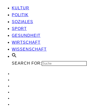
KUL­TUR
POLI­TIK
SOZIA­LES
SPORT
GESUND­HEIT
WIRT­SCHAFT
WIS­SEN­SCHAFT
SEARCH FOR: