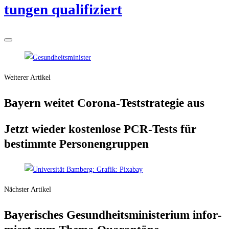
tun­gen qualifiziert
Weiterer Artikel
Bay­ern wei­tet Coro­na-Test­stra­te­gie aus
Jetzt wie­der kos­ten­lo­se PCR-Tests für
bestimm­te Personengruppen
Nächster Artikel
Baye­ri­sches Gesund­heits­mi­nis­te­ri­um infor­