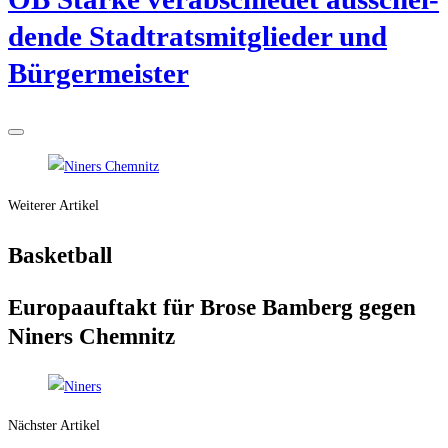
den­de Stadt­rats­mit­glie­der und
Bürgermeister
Weiterer Artikel
Bas­ket­ball
Euro­pa­auf­takt für Bro­se Bam­berg gegen
Niners Chemnitz
Nächster Artikel