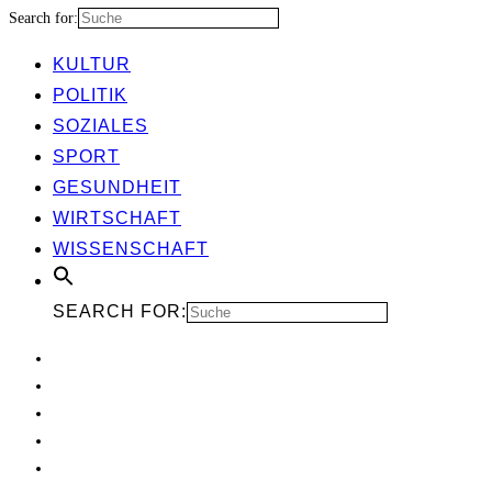
Search for:
KUL­TUR
POLI­TIK
SOZIA­LES
SPORT
GESUND­HEIT
WIRT­SCHAFT
WIS­SEN­SCHAFT
SEARCH FOR: