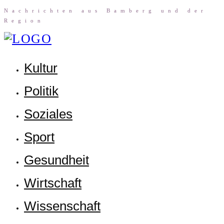
Nach­rich­ten aus Bam­berg und der
Region
Kul­tur
Poli­tik
Sozia­les
Sport
Gesund­heit
Wirt­schaft
Wis­sen­schaft