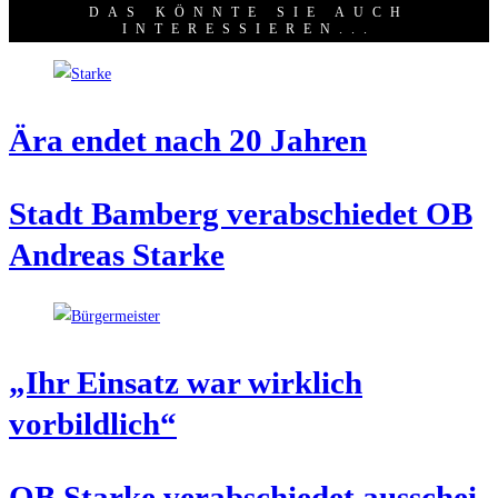
DAS KÖNNTE SIE AUCH
INTERESSIEREN...
Ära endet nach 20 Jahren
Stadt Bam­berg ver­ab­schie­det OB
Andre­as Starke
„Ihr Ein­satz war wirk­lich
vorbildlich“
OB Star­ke ver­ab­schie­det aus­schei­