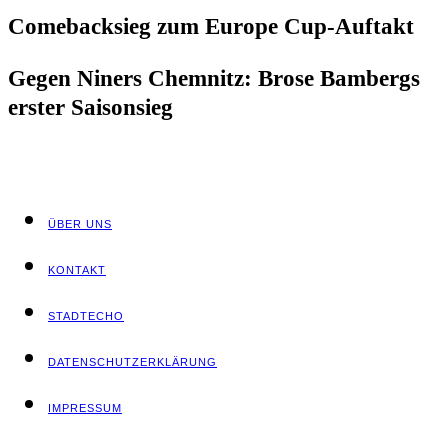
Come­back­sieg zum Euro­pe Cup-Auftakt
Gegen Niners Chem­nitz: Bro­se Bam­bergs
ers­ter Saisonsieg
ÜBER UNS
KON­TAKT
STADT­ECHO
DATEN­SCHUTZ­ER­KLÄ­RUNG
IMPRES­SUM