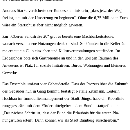
Andre­as Star­ke ver­si­cher­te der Bun­des­bau­mi­nis­te­rin, „dass jetzt der Weg
frei ist, um mit der Umset­zung zu begin­nen“. Ohne die 6,75 Mil­lio­nen Euro
wäre ein Start­schuss aber nicht mög­lich gewesen.
Zur „Obe­ren Sand­stra­ße 20“ gibt es bereits eine Mach­bar­keits­stu­die,
wonach ver­schie­de­ne Nut­zun­gen denk­bar sind. So könn­ten in die Kel­ler­räu­
me erneut ein Club ein­zie­hen und Kul­tur­ver­an­stal­tun­gen statt­fin­den. Im
Erd­ge­schoss böte sich Gas­tro­no­mie an und in den übri­gen Räu­men des
Anwe­sens ist Platz für sozia­le Initia­ti­ven, Büros, Woh­nun­gen und klei­ne­res
Gewerbe.
Das Ensem­ble umfasst vier Gebäu­de­tei­le. Dass der Pro­zess über die Zukunft
des Gebäu­des nun in Gang kommt, bestä­tigt Nata­lie Zitz­mann, Lei­te­rin
Hoch­bau im Immo­bi­li­en­ma­nage­ment der Stadt. Jüngst habe ein Koor­di­nie­
rungs­ge­spräch mit dem För­der­mit­tel­ge­ber – dem Bund – statt­ge­fun­den.
„Der nächs­te Schritt ist, dass der Bund die Erlaub­nis für die ers­ten Pla­
nungs­stu­fen erteilt. Dann kön­nen wir als Stadt Bam­berg ausschreiben.“