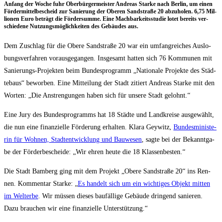
Anfang der Woche fuhr Ober­bür­ger­meis­ter Andre­as Star­ke nach Ber­lin, um einen
För­der­mit­tel­be­scheid zur Sanie­rung der Obe­ren Sand­stra­ße 20 abzu­ho­len. 6,75 Mil­
lio­nen Euro beträgt die För­der­sum­me. Eine Mach­bar­keits­stu­die lotet bereits ver­
schie­de­ne Nut­zungs­mög­lich­kei­ten des Gebäu­des aus.
Dem Zuschlag für die Obe­re Sand­stra­ße 20 war ein umfang­rei­ches Aus­lo­
bungs­ver­fah­ren vor­aus­ge­gan­gen. Ins­ge­samt hat­ten sich 76 Kom­mu­nen mit
Sanie­rungs-Pro­jek­ten beim Bun­des­pro­gramm „Natio­na­le Pro­jek­te des Städ­
te­baus“ bewor­ben. Eine Mit­tei­lung der Stadt zitiert Andre­as Star­ke mit den
Wor­ten: „Die Anstren­gun­gen haben sich für unse­re Stadt gelohnt.“
Eine Jury des Bun­des­pro­gramms hat 18 Städ­te und Land­krei­se aus­ge­wählt,
die nun eine finan­zi­el­le För­de­rung erhal­ten. Kla­ra Gey­witz,
Bun­des­mi­nis­te­
rin für Woh­nen, Stadt­ent­wick­lung und Bau­we­sen
, sag­te bei der Bekannt­ga­
be der För­der­be­schei­de: „Wir ehren heu­te die 18 Klassenbesten.“
Die Stadt Bam­berg ging mit dem Pro­jekt „Obe­re Sand­stra­ße 20“ ins Ren­
nen. Kom­men­tar Star­ke: „
Es han­delt sich um ein wich­ti­ges Objekt mit­ten
im Welt­erbe
. Wir müs­sen die­ses bau­fäl­li­ge Gebäu­de drin­gend sanie­ren.
Dazu brau­chen wir eine finan­zi­el­le Unterstützung.“