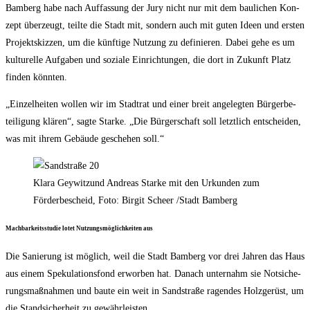
Bam­berg habe nach Auf­fas­sung der Jury nicht nur mit dem bau­li­chen Kon­
zept über­zeugt, teil­te die Stadt mit, son­dern auch mit guten Ideen und ers­ten
Pro­jekt­skiz­zen, um die künf­ti­ge Nut­zung zu defi­nie­ren. Dabei gehe es um
kul­tu­rel­le Auf­ga­ben und sozia­le Ein­rich­tun­gen, die dort in Zukunft Platz
fin­den könnten.
„Ein­zel­hei­ten wol­len wir im Stadt­rat und einer breit ange­leg­ten Bür­ger­be­
tei­li­gung klä­ren“, sag­te Star­ke. „Die Bür­ger­schaft soll letzt­lich ent­schei­den,
was mit ihrem Gebäu­de gesche­hen soll.“
Kla­ra Gey­wit­zund Andre­as Star­ke mit den Urkun­den zum
För­der­be­scheid, Foto: Bir­git Scheer /​Stadt Bamberg
Mach­bar­keits­stu­die lotet Nut­zungs­mög­lich­kei­ten aus
Die Sanie­rung ist mög­lich, weil die Stadt Bam­berg vor drei Jah­ren das Haus
aus einem Spe­ku­la­ti­ons­fond erwor­ben hat. Danach unter­nahm sie Not­si­che­
rungs­maß­nah­men und bau­te ein weit in Sand­stra­ße ragen­des Holz­ge­rüst, um
die Stand­si­cher­heit zu gewährleisten.