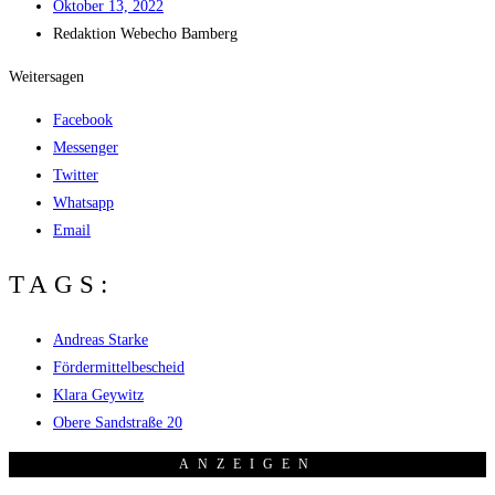
Okto­ber 13, 2022
Redak­ti­on
Web­echo Bamberg
Weitersagen
Facebook
Messenger
Twitter
Whatsapp
Email
TAGS:
Andreas Starke
Fördermittelbescheid
Klara Geywitz
Obere Sandstraße 20
ANZEI­GEN