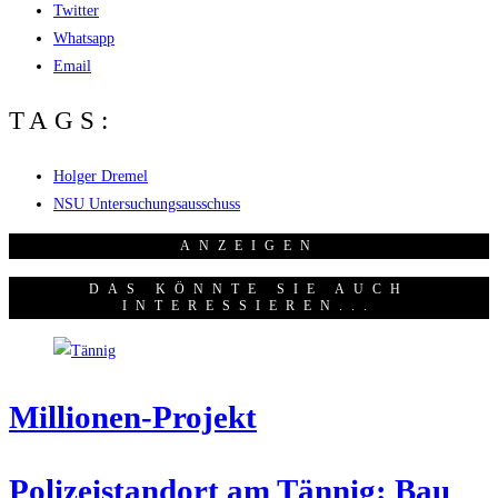
Twitter
Whatsapp
Email
TAGS:
Holger Dremel
NSU Untersuchungsausschuss
ANZEI­GEN
DAS KÖNNTE SIE AUCH
INTERESSIEREN...
Mil­lio­nen-Pro­jekt
Poli­zei­stand­ort am Tän­nig: Bau