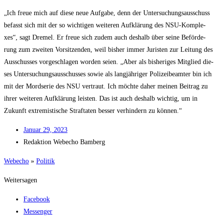
„Ich freue mich auf die­se neue Auf­ga­be, denn der Unter­su­chungs­aus­schuss
befasst sich mit der so wich­ti­gen wei­te­ren Auf­klä­rung des NSU-Kom­ple­
xes“, sagt Dre­mel. Er freue sich zudem auch des­halb über sei­ne Beför­de­
rung zum zwei­ten Vor­sit­zen­den, weil bis­her immer Juris­ten zur Lei­tung des
Aus­schus­ses vor­ge­schla­gen wor­den sei­en. „Aber als bis­he­ri­ges Mit­glied die­
ses Unter­su­chungs­aus­schus­ses sowie als lang­jäh­ri­ger Poli­zei­be­am­ter bin ich
mit der Mord­se­rie des NSU ver­traut. Ich möch­te daher mei­nen Bei­trag zu
ihrer wei­te­ren Auf­klä­rung leis­ten. Das ist auch des­halb wich­tig, um in
Zukunft extre­mis­ti­sche Straf­ta­ten bes­ser ver­hin­dern zu können.“
Janu­ar 29, 2023
Redak­ti­on
Web­echo Bamberg
Web­echo
»
Poli­tik
Weitersagen
Facebook
Messenger