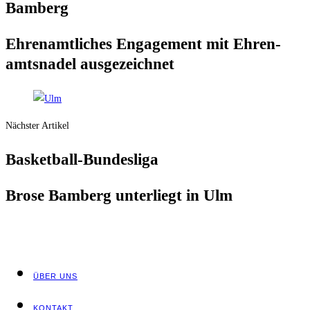
Bamberg
Ehren­amt­li­ches Enga­ge­ment mit Ehren­
amts­na­del ausgezeichnet
Nächster Artikel
Bas­ket­ball-Bun­des­li­ga
Bro­se Bam­berg unter­liegt in Ulm
ÜBER UNS
KON­TAKT