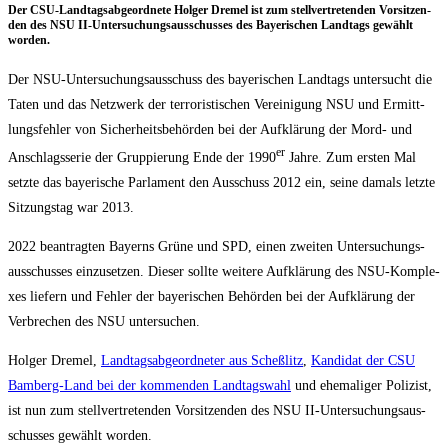
Der CSU-Land­tags­ab­ge­ord­ne­te Hol­ger Dre­mel ist zum stell­ver­tre­ten­den Vor­sit­zen­
den des NSU II-Unter­su­chungs­aus­schus­ses des Baye­ri­schen Land­tags gewählt
worden.
Der NSU-Unter­su­chungs­aus­schuss des baye­ri­schen Land­tags unter­sucht die
Taten und das Netz­werk der ter­ro­ris­ti­schen Ver­ei­ni­gung NSU und Ermitt­
lungs­feh­ler von Sicher­heits­be­hör­den bei der Auf­klä­rung der Mord- und
er
Anschlags­se­rie der Grup­pie­rung Ende der 1990
Jah­re. Zum ers­ten Mal
setz­te das baye­ri­sche Par­la­ment den Aus­schuss 2012 ein, sei­ne damals letz­te
Sit­zungs­tag war 2013.
2022 bean­trag­ten Bay­erns Grü­ne und SPD, einen zwei­ten Unter­su­chungs­
aus­schus­ses ein­zu­set­zen. Die­ser soll­te wei­te­re Auf­klä­rung des NSU-Kom­ple­
xes lie­fern und Feh­ler der baye­ri­schen Behör­den bei der Auf­klä­rung der
Ver­bre­chen des NSU untersuchen.
Hol­ger Dre­mel,
Land­tags­ab­ge­ord­ne­ter aus Scheß­litz
,
Kan­di­dat der CSU
Bam­berg-Land bei der kom­men­den Land­tags­wahl
und ehe­ma­li­ger Poli­zist,
ist nun zum stell­ver­tre­ten­den Vor­sit­zen­den des NSU II-Unter­su­chungs­aus­
schus­ses gewählt worden.