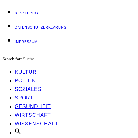
STADT­ECHO
DATEN­SCHUTZ­ER­KLÄ­RUNG
IMPRES­SUM
Search for:
KUL­TUR
POLI­TIK
SOZIA­LES
SPORT
GESUND­HEIT
WIRT­SCHAFT
WIS­SEN­SCHAFT