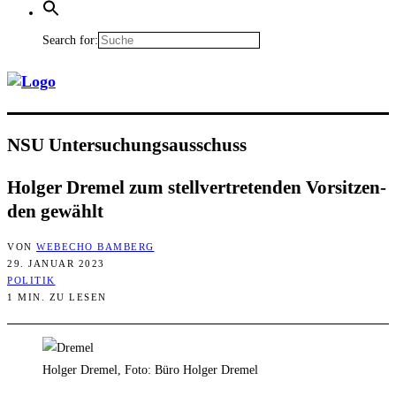
Search for:
NSU Unter­su­chungs­aus­schuss
Hol­ger Dre­mel zum stell­ver­tre­ten­den Vor­sit­zen­
den gewählt
VON
WEBECHO BAMBERG
29. JANUAR 2023
POLITIK
1 MIN. ZU LESEN
Holger Dremel, Foto: Büro Holger Dremel