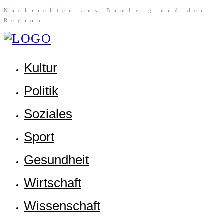
Nach­rich­ten aus Bam­berg und der
Region
Kul­tur
Poli­tik
Sozia­les
Sport
Gesund­heit
Wirt­schaft
Wis­sen­schaft