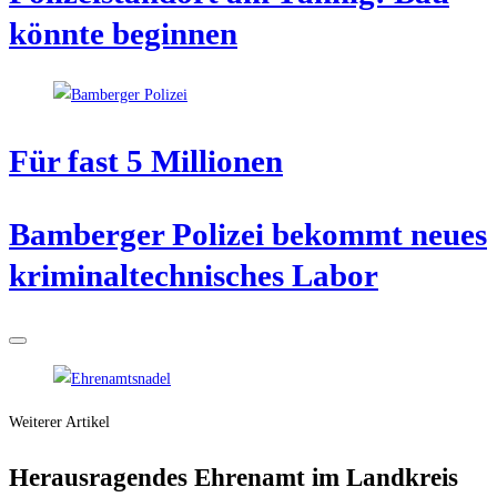
könn­te beginnen
Für fast 5 Millionen
Bam­ber­ger Poli­zei bekommt neu­es
kri­mi­nal­tech­ni­sches Labor
Weiterer Artikel
Her­aus­ra­gen­des Ehren­amt im Land­kreis