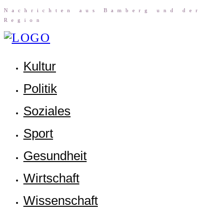
Nach­rich­ten aus Bam­berg und der
Region
Kul­tur
Poli­tik
Sozia­les
Sport
Gesund­heit
Wirt­schaft
Wis­sen­schaft