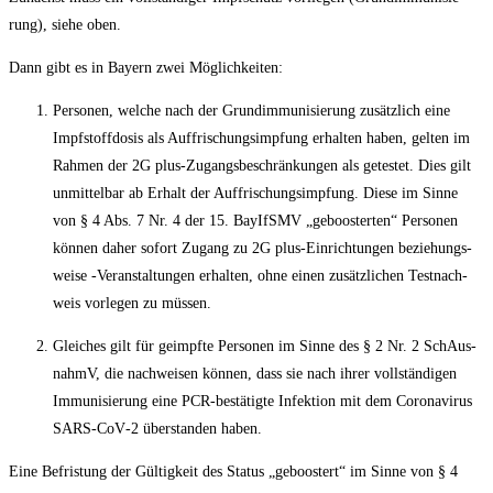
rung), sie­he oben.
Dann gibt es in Bay­ern zwei Möglichkeiten:
Per­so­nen, wel­che nach der Grund­im­mu­ni­sie­rung zusätz­lich eine
Impf­stoff­do­sis als Auf­fri­schungs­imp­fung erhal­ten haben, gel­ten im
Rah­men der 2G plus-Zugangs­be­schrän­kun­gen als getes­tet. Dies gilt
unmit­tel­bar ab Erhalt der Auf­fri­schungs­imp­fung. Die­se im Sin­ne
von § 4 Abs. 7 Nr. 4 der 15. BayIfSMV „geboos­ter­ten“ Per­so­nen
kön­nen daher sofort Zugang zu 2G plus-Ein­rich­tun­gen bezie­hungs­
wei­se ‑Ver­an­stal­tun­gen erhal­ten, ohne einen zusätz­li­chen Test­nach­
weis vor­le­gen zu müssen.
Glei­ches gilt für geimpf­te Per­so­nen im Sin­ne des § 2 Nr. 2 SchAus­
nahmV, die nach­wei­sen kön­nen, dass sie nach ihrer voll­stän­di­gen
Immu­ni­sie­rung eine PCR-bestä­tig­te Infek­ti­on mit dem Coro­na­vi­rus
SARS-CoV‑2 über­stan­den haben.
Eine Befris­tung der Gül­tig­keit des Sta­tus „geboos­tert“ im Sin­ne von § 4