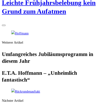
Leich­te Früh­jahrs­be­le­bung kein
Grund zum Aufatmen
Weiterer Artikel
Umfang­rei­ches Jubi­lä­ums­pro­gramm in
die­sem Jahr
E.T.A. Hoff­mann – „Unheim­lich
fantastisch“
Nächster Artikel