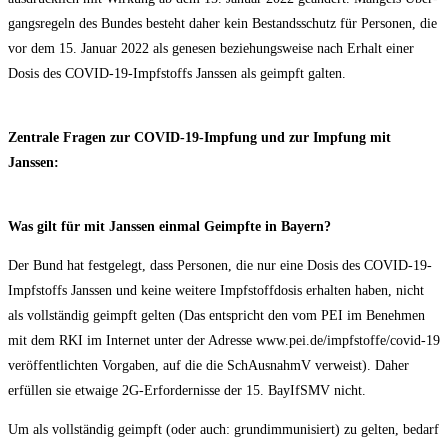
gangs­re­geln des Bun­des besteht daher kein Bestands­schutz für Per­so­nen, die
vor dem 15. Janu­ar 2022 als gene­sen bezie­hungs­wei­se nach Erhalt einer
Dosis des COVID-19-Impf­stoffs Jans­sen als geimpft galten.
Zen­tra­le Fra­gen zur COVID-19-Imp­fung und zur Imp­fung mit
Janssen:
Was gilt für mit Jans­sen ein­mal Geimpf­te in Bayern?
Der Bund hat fest­ge­legt, dass Per­so­nen, die nur eine Dosis des COVID-19-
Impf­stoffs Jans­sen und kei­ne wei­te­re Impf­stoff­do­sis erhal­ten haben, nicht
als voll­stän­dig geimpft gel­ten (Das ent­spricht den vom PEI im Beneh­men
mit dem RKI im Inter­net unter der Adres­se www.pei.de/impfstoffe/covid-19
ver­öf­fent­lich­ten Vor­ga­ben, auf die die SchAus­nahmV ver­weist). Daher
erfül­len sie etwa­ige 2G-Erfor­der­nis­se der 15. BayIfSMV nicht.
Um als voll­stän­dig geimpft (oder auch: grund­im­mu­ni­siert) zu gel­ten, bedarf