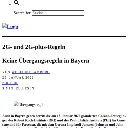
Search for:
2G- und 2G-plus-Regeln
Kei­ne Über­gangs­re­geln in Bayern
VON
WEBECHO BAMBERG
23. JANUAR 2022
POLITIK
3 MIN. ZU LESEN
Auch in Bay­ern gel­ten bereits die am 15. Janu­ar 2022 geän­der­ten Coro­na-Fest­le­gun­
gen des Robert Koch-Insti­tuts (RKI) und des Paul-Ehr­lich-Insti­tuts (PEI) für Gene­
se­ne und für Per­so­nen, die mit dem Coro­na-Impf­stoff Jans­sen (John­son und John­