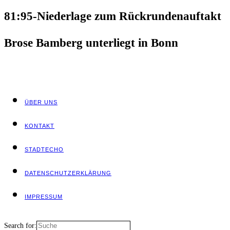
81:95-Niederlage zum Rückrundenauftakt
Bro­se Bam­berg unter­liegt in Bonn
ÜBER UNS
KON­TAKT
STADT­ECHO
DATEN­SCHUTZ­ER­KLÄ­RUNG
IMPRES­SUM
Search for: