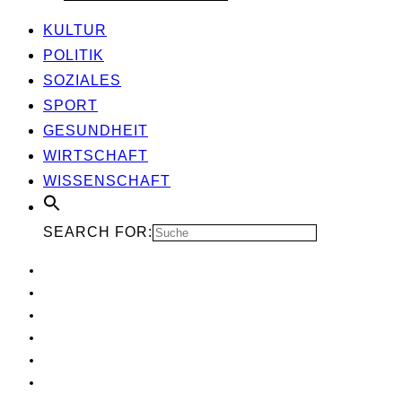
KUL­TUR
POLI­TIK
SOZIA­LES
SPORT
GESUND­HEIT
WIRT­SCHAFT
WIS­SEN­SCHAFT
SEARCH FOR: