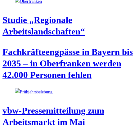
Stu­die „Regio­na­le
Arbeitslandschaften“
Fach­kräf­te­eng­päs­se in Bay­ern bis
2035 – in Ober­fran­ken wer­den
42.000 Per­so­nen fehlen
vbw-Pres­se­mit­tei­lung zum
Arbeits­markt im Mai