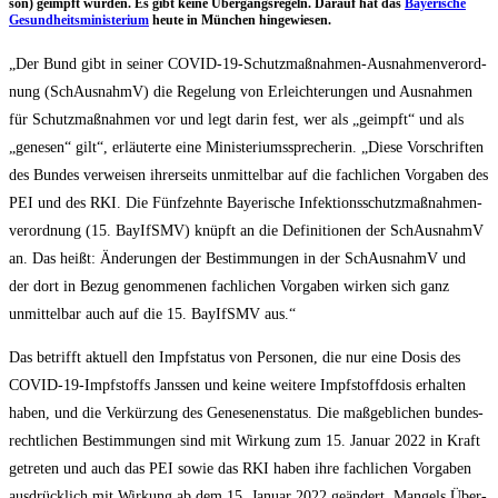
son) geimpft wur­den. Es gibt kei­ne Über­gangs­re­geln. Dar­auf hat das
Baye­ri­sche
Gesund­heits­mi­nis­te­ri­um
heu­te in Mün­chen hingewiesen.
„Der Bund gibt in sei­ner COVID-19-Schutz­maß­nah­men-Aus­nah­men­ver­ord­
nung (SchAus­nahmV) die Rege­lung von Erleich­te­run­gen und Aus­nah­men
für Schutz­maß­nah­men vor und legt dar­in fest, wer als „geimpft“ und als
„gene­sen“ gilt“, erläu­ter­te eine Minis­te­ri­ums­spre­che­rin. „Die­se Vor­schrif­ten
des Bun­des ver­wei­sen ihrer­seits unmit­tel­bar auf die fach­li­chen Vor­ga­ben des
PEI und des RKI. Die Fünf­zehn­te Baye­ri­sche Infek­ti­ons­schutz­maß­nah­men­
ver­ord­nung (15. BayIfSMV) knüpft an die Defi­ni­tio­nen der SchAus­nahmV
an. Das heißt: Ände­run­gen der Bestim­mun­gen in der SchAus­nahmV und
der dort in Bezug genom­me­nen fach­li­chen Vor­ga­ben wir­ken sich ganz
unmit­tel­bar auch auf die 15. BayIfSMV aus.“
Das betrifft aktu­ell den Impf­sta­tus von Per­so­nen, die nur eine Dosis des
COVID-19-Impf­stoffs Jans­sen und kei­ne wei­te­re Impf­stoff­do­sis erhal­ten
haben, und die Ver­kür­zung des Gene­se­nen­sta­tus. Die maß­geb­li­chen bun­des­
recht­li­chen Bestim­mun­gen sind mit Wir­kung zum 15. Janu­ar 2022 in Kraft
getre­ten und auch das PEI sowie das RKI haben ihre fach­li­chen Vor­ga­ben
aus­drück­lich mit Wir­kung ab dem 15. Janu­ar 2022 geän­dert. Man­gels Über­