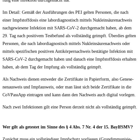
fung eine Infek­ti­on durch­ge­macht hat.
Im Detail: Gemäß der Aus­füh­run­gen des PEI gel­ten Per­so­nen, die nach
einer Impf­stoff­do­sis eine labor­dia­gnos­tisch mit­tels Nukle­in­säu­re­nach­weis
nach­ge­wie­se­ne Infek­ti­on mit SARS-CoV‑2 durch­ge­macht haben, ab dem
29. Tag nach posi­ti­vem Test­be­fund als voll­stän­dig geimpft. Über­dies gel­ten
Per­so­nen, die nach labor­dia­gnos­tisch mit­tels Nukle­in­säu­re­nach­weis oder
mit­tels spe­zi­fi­schen posi­ti­ven Anti­kör­per­nach­weis bestä­tig­te Infek­ti­on mit
SARS-CoV‑2 durch­ge­macht haben und danach eine Impf­stoff­do­sis erhal­ten
haben, ab dem Tag der Imp­fung als voll­stän­dig geimpft.
Als Nach­weis die­nen ent­we­der die Zer­ti­fi­ka­te in Papier­form, also Gene­se­
nen­aus­weis und Impf­aus­weis, oder man lässt sich bei­de Zer­ti­fi­ka­te in die
CoV­Pass­App ein­tra­gen und kann dann den Nach­weis auch digi­tal vorlegen.
Nach zwei Infek­tio­nen gilt eine Per­son der­zeit nicht als voll­stän­dig geimpft.
Wer gilt als getes­tet im Sin­ne des § 4 Abs. 7 Nr. 4 der 15. BayIfSMV?
Zunächst muss ein voll­stän­di­ger Impf­schutz vor­lie­gen (Grund­im­mu­ni­sie­