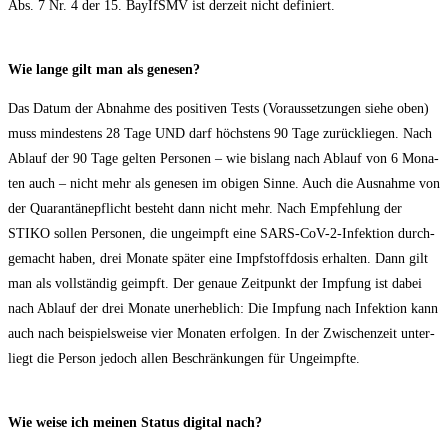
Abs. 7 Nr. 4 der 15. BayIfSMV ist der­zeit nicht definiert.
Wie lan­ge gilt man als genesen?
Das Datum der Abnah­me des posi­ti­ven Tests (Vor­aus­set­zun­gen sie­he oben)
muss min­des­tens 28 Tage UND darf höchs­tens 90 Tage zurück­lie­gen. Nach
Ablauf der 90 Tage gel­ten Per­so­nen – wie bis­lang nach Ablauf von 6 Mona­
ten auch – nicht mehr als gene­sen im obi­gen Sin­ne. Auch die Aus­nah­me von
der Qua­ran­tä­ne­pflicht besteht dann nicht mehr. Nach Emp­feh­lung der
STIKO sol­len Per­so­nen, die unge­impft eine SARS-CoV-2-Infek­ti­on durch­
ge­macht haben, drei Mona­te spä­ter eine Impf­stoff­do­sis erhal­ten. Dann gilt
man als voll­stän­dig geimpft. Der genaue Zeit­punkt der Imp­fung ist dabei
nach Ablauf der drei Mona­te uner­heb­lich: Die Imp­fung nach Infek­ti­on kann
auch nach bei­spiels­wei­se vier Mona­ten erfol­gen. In der Zwi­schen­zeit unter­
liegt die Per­son jedoch allen Beschrän­kun­gen für Ungeimpfte.
Wie wei­se ich mei­nen Sta­tus digi­tal nach?