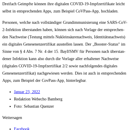
Drei­fach Geimpf­te kön­nen ihre digi­ta­len COVID-19-Impf­zer­ti­fi­ka­te leicht
selbst in ent­spre­chen­den Apps, zum Bei­spiel CoV­Pass-App, hochladen.
Per­so­nen, wel­che nach voll­stän­di­ger Grund­im­mu­ni­sie­rung eine SARS-CoV-
2-Infek­ti­on über­stan­den haben, kön­nen sich nach Vor­la­ge der ent­spre­chen­
den Nach­wei­se (Tes­tung mit­tels Nukle­in­säu­re­nach­weis, Iden­ti­täts­nach­weis)
ein digi­ta­les Gene­se­nen­zer­ti­fi­kat aus­stel­len las­sen. Der „Boos­ter-Sta­tus“ im
Sin­ne von § 4 Abs. 7 Nr. 4 der 15. BayIfSMV für Per­so­nen nach über­stan­
de­ner Infek­ti­on kann also durch die Vor­la­ge aller erhal­te­ner Nach­wei­se
(digi­ta­les COVID-19-Impf­zer­ti­fi­kat 2/​2 sowie nach­fol­gen­des digi­ta­les
Gene­se­nen­zer­ti­fi­kat) nach­ge­wie­sen wer­den. Dies ist auch in ent­spre­chen­den
Apps, zum Bei­spiel der Cov­Pass-App, hinterlegbar.
Janu­ar 23, 2022
Redak­ti­on
Web­echo Bamberg
Foto: Sebas­ti­an Quenzer
Weitersagen
Facebook