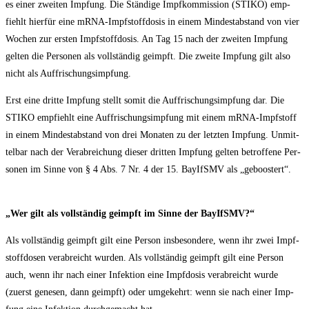
es einer zwei­ten Imp­fung. Die Stän­di­ge Impf­kom­mis­si­on (STIKO) emp­
fiehlt hier­für eine mRNA-Impf­stoff­do­sis in einem Min­dest­ab­stand von vier
Wochen zur ers­ten Impf­stoff­do­sis. An Tag 15 nach der zwei­ten Imp­fung
gel­ten die Per­so­nen als voll­stän­dig geimpft. Die zwei­te Imp­fung gilt also
nicht als Auffrischungsimpfung.
Erst eine drit­te Imp­fung stellt somit die Auf­fri­schungs­imp­fung dar. Die
STIKO emp­fiehlt eine Auf­fri­schungs­imp­fung mit einem mRNA-Impf­stoff
in einem Min­dest­ab­stand von drei Mona­ten zu der letz­ten Imp­fung. Unmit­
tel­bar nach der Ver­ab­rei­chung die­ser drit­ten Imp­fung gel­ten betrof­fe­ne Per­
so­nen im Sin­ne von § 4 Abs. 7 Nr. 4 der 15. BayIfSMV als „geboos­tert“.
„Wer gilt als voll­stän­dig geimpft im Sin­ne der BayIfSMV?“
Als voll­stän­dig geimpft gilt eine Per­son ins­be­son­de­re, wenn ihr zwei Impf­
stoff­do­sen ver­ab­reicht wur­den. Als voll­stän­dig geimpft gilt eine Per­son
auch, wenn ihr nach einer Infek­ti­on eine Impf­do­sis ver­ab­reicht wur­de
(zuerst gene­sen, dann geimpft) oder umge­kehrt: wenn sie nach einer Imp­