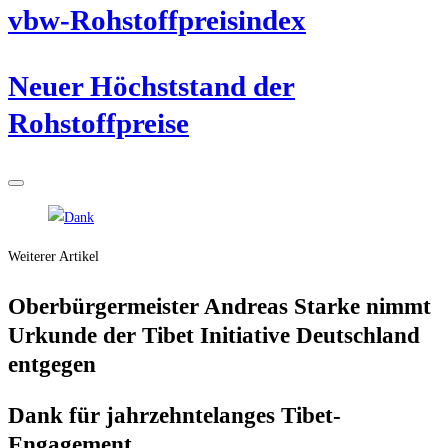
vbw-Roh­stoff­preis­in­dex
Neu­er Höchst­stand der
Rohstoffpreise
Weiterer Artikel
Ober­bür­ger­meis­ter Andre­as Star­ke nimmt
Urkun­de der Tibet Initia­ti­ve Deutsch­land
entgegen
Dank für jahr­zehn­te­lan­ges Tibet-
Engagement