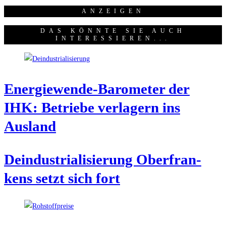
ANZEI­GEN
DAS KÖNNTE SIE AUCH
INTERESSIEREN...
Ener­gie­wen­de-Baro­me­ter der
IHK: Betrie­be ver­la­gern ins
Ausland
Deindus­tria­li­sie­rung Ober­fran­
kens setzt sich fort