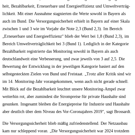
heit, Bezahl­bar­keit, Erneu­er­ba­re und Ener­gie­ef­fi­zi­enz und Umwelt­ver­träg­
lich­keit. Mit einer Aus­nah­me sta­gnier­ten die Wer­te sowohl in Bay­ern als
auch im Bund. Die Ver­sor­gungs­si­cher­heit erhielt in Bay­ern auf einer Ska­la
zwi­schen 1 und 3 wie im Vor­jahr die Note 2,3 (Bund 2,3). Im Bereich
„Erneu­er­ba­re und Ener­gie­ef­fi­zi­enz“ blieb der Wert bei 1,8 (Bund 2,3), im
Bereich Umwelt­ver­träg­lich­keit bei 3 (Bund 1). Ledig­lich in der Kate­go­rie
Bezahl­bar­keit regis­trier­te das Moni­to­ring sowohl in Bay­ern als auch
deutsch­land­weit eine Ver­bes­se­rung, und zwar jeweils von 3 auf 2,5. Die
Bewer­tung der Ent­wick­lung in der jewei­li­gen Kate­go­rie basiert auf den
selbst­ge­steck­ten Zie­len von Bund und Frei­staat. „Trotz aller Kri­tik sind wir
im 14. Moni­to­ring-Jahr vor­an­ge­kom­men, wenn auch nicht gera­de schnell.
Mit Blick auf die Bezahl­bar­keit leuch­tet unse­re Moni­to­ring-Ampel zwar
wei­ter­hin rot, aber zumin­dest die Strom­prei­se für pri­va­te Haus­hal­te sind
gesun­ken. Ins­ge­samt blei­ben die Ener­gie­prei­se für Indus­trie und Haus­hal­te
aber deut­lich über dem Niveau des Vor-Coro­na­jah­res 2019“, sagt Brossardt.
Die Ver­sor­gungs­si­cher­heit blieb mäßig zufrie­den­stel­lend. Der Netz­aus­bau
kam nur schlep­pend vor­an. „Die Ver­sor­gungs­si­cher­heit war 2024 trotz­dem