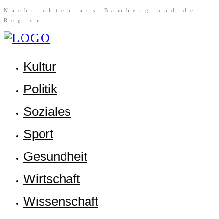
Nach­rich­ten aus Bam­berg und der
Region
Kul­tur
Poli­tik
Sozia­les
Sport
Gesund­heit
Wirt­schaft
Wis­sen­schaft