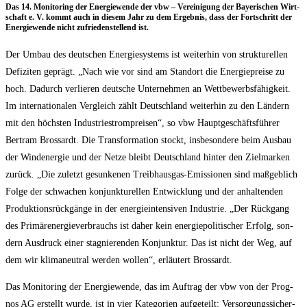
Das 14. Moni­to­ring der Ener­gie­wen­de der vbw – Ver­ei­ni­gung der Baye­ri­schen Wirt­
schaft e. V. kommt auch in die­sem Jahr zu dem Ergeb­nis, dass der Fort­schritt der
Ener­gie­wen­de nicht zufrie­den­stel­lend ist.
Der Umbau des deut­schen Ener­gie­sys­tems ist wei­ter­hin von struk­tu­rel­len
Defi­zi­ten geprägt. „Nach wie vor sind am Stand­ort die Ener­gie­prei­se zu
hoch. Dadurch ver­lie­ren deut­sche Unter­neh­men an Wett­be­werbs­fä­hig­keit.
Im inter­na­tio­na­len Ver­gleich zählt Deutsch­land wei­ter­hin zu den Län­dern
mit den höchs­ten Indus­trie­strom­prei­sen“, so vbw Haupt­ge­schäfts­füh­rer
Bert­ram Bros­sardt. Die Trans­for­ma­ti­on stockt, ins­be­son­de­re beim Aus­bau
der Wind­ener­gie und der Net­ze bleibt Deutsch­land hin­ter den Ziel­mar­ken
zurück. „Die zuletzt gesun­ke­nen Treib­haus­gas-Emis­sio­nen sind maß­geb­lich
Fol­ge der schwa­chen kon­junk­tu­rel­len Ent­wick­lung und der anhal­ten­den
Pro­duk­ti­ons­rück­gän­ge in der ener­gie­in­ten­si­ven Indus­trie. „Der Rück­gang
des Pri­mär­ener­gie­ver­brauchs ist daher kein ener­gie­po­li­ti­scher Erfolg, son­
dern Aus­druck einer sta­gnie­ren­den Kon­junk­tur. Das ist nicht der Weg, auf
dem wir kli­ma­neu­tral wer­den wol­len“, erläu­tert Brossardt.
Das Moni­to­ring der Ener­gie­wen­de, das im Auf­trag der vbw von der Pro­g­
nos AG erstellt wur­de, ist in vier Kate­go­rien auf­ge­teilt: Ver­sor­gungs­si­cher­