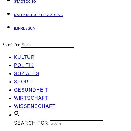
STADT­ECHO
DATEN­SCHUTZ­ER­KLÄ­RUNG
IMPRES­SUM
Search for:
KUL­TUR
POLI­TIK
SOZIA­LES
SPORT
GESUND­HEIT
WIRT­SCHAFT
WIS­SEN­SCHAFT
SEARCH FOR: