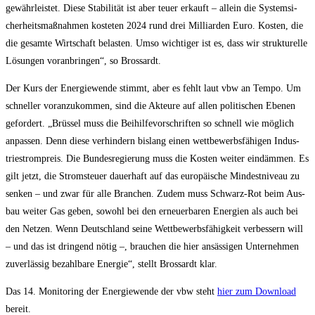
gewähr­leis­tet. Die­se Sta­bi­li­tät ist aber teu­er erkauft – allein die Sys­tem­si­
cher­heits­maß­nah­men kos­te­ten 2024 rund drei Mil­li­ar­den Euro. Kos­ten, die
die gesam­te Wirt­schaft belas­ten. Umso wich­ti­ger ist es, dass wir struk­tu­rel­le
Lösun­gen vor­an­brin­gen“, so Brossardt.
Der Kurs der Ener­gie­wen­de stimmt, aber es fehlt laut vbw an Tem­po. Um
schnel­ler vor­an­zu­kom­men, sind die Akteu­re auf allen poli­ti­schen Ebe­nen
gefor­dert. „Brüs­sel muss die Bei­hil­fe­vor­schrif­ten so schnell wie mög­lich
anpas­sen. Denn die­se ver­hin­dern bis­lang einen wett­be­werbs­fä­hi­gen Indus­
trie­strom­preis. Die Bun­des­re­gie­rung muss die Kos­ten wei­ter ein­däm­men. Es
gilt jetzt, die Strom­steu­er dau­er­haft auf das euro­päi­sche Min­dest­ni­veau zu
sen­ken – und zwar für alle Bran­chen. Zudem muss Schwarz-Rot beim Aus­
bau wei­ter Gas geben, sowohl bei den erneu­er­ba­ren Ener­gien als auch bei
den Net­zen. Wenn Deutsch­land sei­ne Wett­be­werbs­fä­hig­keit ver­bes­sern will
– und das ist drin­gend nötig –, brau­chen die hier ansäs­si­gen Unter­neh­men
zuver­läs­sig bezahl­ba­re Ener­gie“, stellt Bros­sardt klar.
Das 14. Moni­to­ring der Ener­gie­wen­de der vbw steht
hier zum Down­load
bereit.