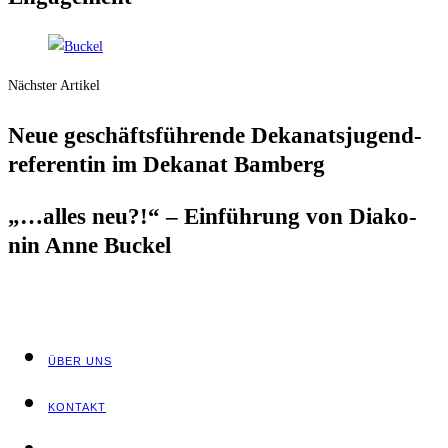
Nächster Artikel
Neue geschäfts­füh­ren­de Deka­nats­ju­gend­
re­fe­ren­tin im Deka­nat Bamberg
„…alles neu?!“ – Ein­füh­rung von Dia­ko­
nin Anne Buckel
ÜBER UNS
KON­TAKT