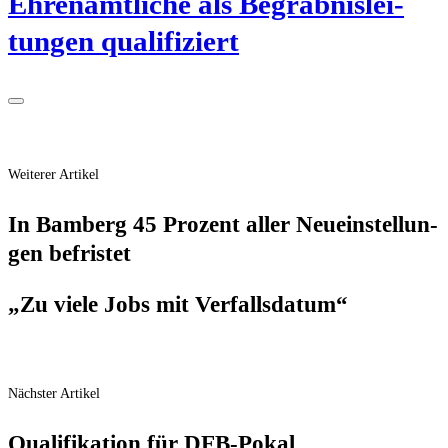
Ehren­amt­li­che als Begräb­nis­lei­
tun­gen qualifiziert
Weiterer Artikel
In Bam­berg 45 Pro­zent aller Neu­ein­stel­lun­
gen befristet
„Zu vie­le Jobs mit Verfallsdatum“
Nächster Artikel
Qua­li­fi­ka­ti­on für DFB-Pokal