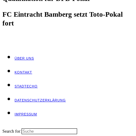
FC Ein­tracht Bam­berg setzt Toto-Pokal
fort
ÜBER UNS
KON­TAKT
STADT­ECHO
DATEN­SCHUTZ­ER­KLÄ­RUNG
IMPRES­SUM
Search for: