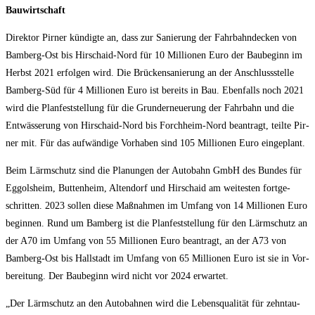
Bauwirtschaft
Direk­tor Pir­ner kün­dig­te an, dass zur Sanie­rung der Fahr­bahn­de­cken von
Bam­berg-Ost bis Hirschaid-Nord für 10 Mil­lio­nen Euro der Bau­be­ginn im
Herbst 2021 erfol­gen wird. Die Brü­cken­sa­nie­rung an der Anschluss­stel­le
Bam­berg-Süd für 4 Mil­lio­nen Euro ist bereits in Bau. Eben­falls noch 2021
wird die Plan­fest­stel­lung für die Grund­er­neue­rung der Fahr­bahn und die
Ent­wäs­se­rung von Hirschaid-Nord bis Forch­heim-Nord bean­tragt, teil­te Pir­
ner mit. Für das auf­wän­di­ge Vor­ha­ben sind 105 Mil­lio­nen Euro eingeplant.
Beim Lärm­schutz sind die Pla­nun­gen der Auto­bahn GmbH des Bun­des für
Eggols­heim, But­ten­heim, Alten­dorf und Hirschaid am wei­tes­ten fort­ge­
schrit­ten. 2023 sol­len die­se Maß­nah­men im Umfang von 14 Mil­lio­nen Euro
begin­nen. Rund um Bam­berg ist die Plan­fest­stel­lung für den Lärm­schutz an
der A70 im Umfang von 55 Mil­lio­nen Euro bean­tragt, an der A73 von
Bam­berg-Ost bis Hall­stadt im Umfang von 65 Mil­lio­nen Euro ist sie in Vor­
be­rei­tung. Der Bau­be­ginn wird nicht vor 2024 erwartet.
„Der Lärm­schutz an den Auto­bah­nen wird die Lebens­qua­li­tät für zehn­tau­