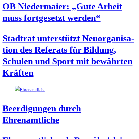
OB Nie­der­mai­er: „Gute Arbeit
muss fort­ge­setzt werden“
Stadt­rat unter­stützt Neu­or­ga­ni­sa­
ti­on des Refe­rats für Bil­dung,
Schu­len und Sport mit bewähr­ten
Kräften
Beer­di­gun­gen durch
Ehrenamtliche