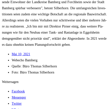
sen­de Ein­woh­ner der Land­krei­se Bam­berg und Forch­heim sowie der Stadt
Bam­berg spür­bar ver­bes­sern”, betont Sil­ber­horn. Die umfang­rei­chen Inves­
ti­tio­nen sei­en zudem eine wich­ti­ge Bot­schaft an die regio­na­le Bau­wirt­schaft.
Aller­dings sei­en die vie­len Vor­ha­ben nur schritt­wei­se und über meh­re­re Jah­
re zu rea­li­sie­ren. „Ich bin mir mit Direk­tor Pir­ner einig, dass wei­te­re Pla­
nun­gen wie für den Neu­bau einer Tank- und Rast­an­la­ge in Eggols­heim
dem­ge­gen­über nicht prio­ri­tär sind”, erklärt der Abge­ord­ne­te. In 2021 wer­de
es dazu ohne­hin kei­nen Pla­nungs­fort­schritt geben.
Mai 10, 2021
Web­echo Bamberg
Quel­le: Büro Tho­mas Silberhorn
Foto: Büro Tho­mas Silberhorn
Weitersagen
Facebook
Messenger
Twitter