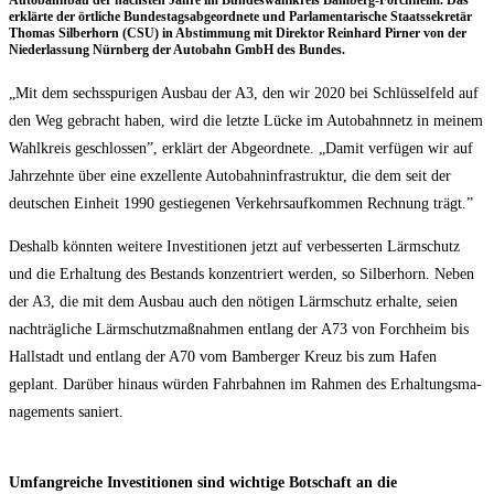
Auto­bahn­bau der nächs­ten Jah­re im Bun­des­wahl­kreis Bam­berg-Forch­heim. Das
erklär­te der ört­li­che Bun­des­tags­ab­ge­ord­ne­te und Par­la­men­ta­ri­sche Staats­se­kre­tär
Tho­mas Sil­ber­horn (CSU) in Abstim­mung mit Direk­tor Rein­hard Pir­ner von der
Nie­der­las­sung Nürn­berg der Auto­bahn GmbH des Bundes.
„Mit dem sechs­spu­ri­gen Aus­bau der A3, den wir 2020 bei Schlüs­sel­feld auf
den Weg gebracht haben, wird die letz­te Lücke im Auto­bahn­netz in mei­nem
Wahl­kreis geschlos­sen”, erklärt der Abge­ord­ne­te. „Damit ver­fü­gen wir auf
Jahr­zehn­te über eine exzel­len­te Auto­bahn­in­fra­struk­tur, die dem seit der
deut­schen Ein­heit 1990 gestie­ge­nen Ver­kehrs­auf­kom­men Rech­nung trägt.”
Des­halb könn­ten wei­te­re Inves­ti­tio­nen jetzt auf ver­bes­ser­ten Lärm­schutz
und die Erhal­tung des Bestands kon­zen­triert wer­den, so Sil­ber­horn. Neben
der A3, die mit dem Aus­bau auch den nöti­gen Lärm­schutz erhal­te, sei­en
nach­träg­li­che Lärm­schutz­maß­nah­men ent­lang der A73 von Forch­heim bis
Hall­stadt und ent­lang der A70 vom Bam­ber­ger Kreuz bis zum Hafen
geplant. Dar­über hin­aus wür­den Fahr­bah­nen im Rah­men des Erhal­tungs­ma­
nage­ments saniert.
Umfang­rei­che Inves­ti­tio­nen sind wich­ti­ge Bot­schaft an die