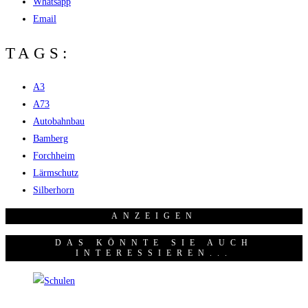
Whatsapp
Email
TAGS:
A3
A73
Autobahnbau
Bamberg
Forchheim
Lärmschutz
Silberhorn
ANZEI­GEN
DAS KÖNNTE SIE AUCH
INTERESSIEREN...