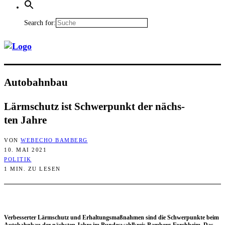
Search for:
Auto­bahn­bau
Lärm­schutz ist Schwer­punkt der nächs­
ten Jahre
VON
WEBECHO BAMBERG
10. MAI 2021
POLITIK
1 MIN. ZU LESEN
Ver­bes­ser­ter Lärm­schutz und Erhal­tungs­maß­nah­men sind die Schwer­punk­te beim