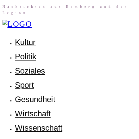
Nach­rich­ten aus Bam­berg und der
Region
Kul­tur
Poli­tik
Sozia­les
Sport
Gesund­heit
Wirt­schaft
Wis­sen­schaft