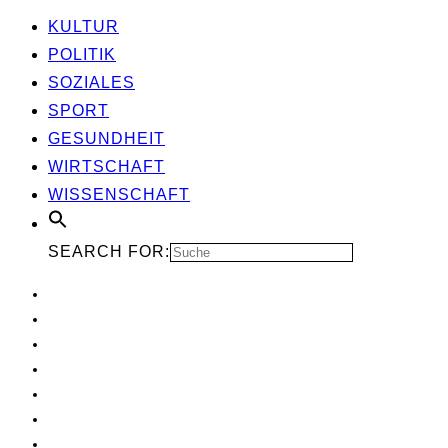
KUL­TUR
POLI­TIK
SOZIA­LES
SPORT
GESUND­HEIT
WIRT­SCHAFT
WIS­SEN­SCHAFT
SEARCH FOR: