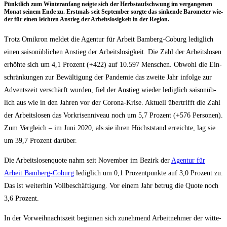
Pünkt­lich zum Win­ter­an­fang neig­te sich der Herbst­auf­schwung im ver­gan­ge­nen
Monat sei­nem Ende zu. Erst­mals seit Sep­tem­ber sorg­te das sin­ken­de Baro­me­ter wie­
der für einen leich­ten Anstieg der Arbeits­lo­sig­keit in der Region.
Trotz Omi­kron mel­det die Agen­tur für Arbeit Bam­berg-Coburg ledig­lich
einen sai­son­üb­li­chen Anstieg der Arbeits­lo­sig­keit. Die Zahl der Arbeits­lo­sen
erhöh­te sich um 4,1 Pro­zent (+422) auf 10.597 Men­schen. Obwohl die Ein­
schrän­kun­gen zur Bewäl­ti­gung der Pan­de­mie das zwei­te Jahr infol­ge zur
Advents­zeit ver­schärft wur­den, fiel der Anstieg wie­der ledig­lich sai­son­üb­
lich aus wie in den Jah­ren vor der Coro­na-Kri­se. Aktu­ell über­trifft die Zahl
der Arbeits­lo­sen das Vor­kri­sen­ni­veau noch um 5,7 Pro­zent (+576 Per­so­nen).
Zum Ver­gleich – im Juni 2020, als sie ihren Höchst­stand erreich­te, lag sie
um 39,7 Pro­zent darüber.
Die Arbeits­lo­sen­quo­te nahm seit Novem­ber im Bezirk der
Agen­tur für
Arbeit Bam­berg-Coburg
ledig­lich um 0,1 Pro­zent­punk­te auf 3,0 Pro­zent zu.
Das ist wei­ter­hin Voll­be­schäf­ti­gung. Vor einem Jahr betrug die Quo­te noch
3,6 Prozent.
In der Vor­weih­nachts­zeit begin­nen sich zuneh­mend Arbeit­neh­mer der wit­te­