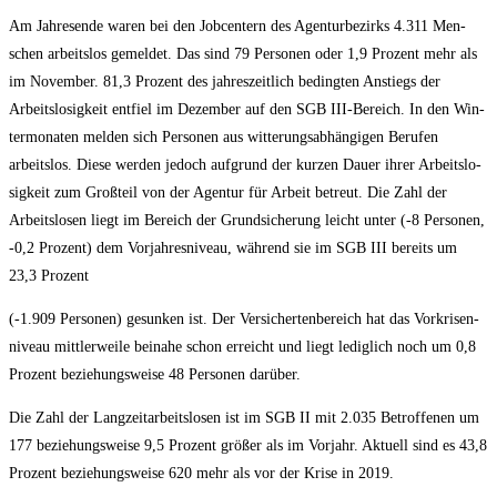
Am Jah­res­en­de waren bei den Job­cen­tern des Agen­tur­be­zirks 4.311 Men­
schen arbeits­los gemel­det. Das sind 79 Per­so­nen oder 1,9 Pro­zent mehr als
im Novem­ber. 81,3 Pro­zent des jah­res­zeit­lich beding­ten Anstiegs der
Arbeits­lo­sig­keit ent­fiel im Dezem­ber auf den SGB III-Bereich. In den Win­
ter­mo­na­ten mel­den sich Per­so­nen aus wit­te­rungs­ab­hän­gi­gen Beru­fen
arbeits­los. Die­se wer­den jedoch auf­grund der kur­zen Dau­er ihrer Arbeits­lo­
sig­keit zum Groß­teil von der Agen­tur für Arbeit betreut. Die Zahl der
Arbeits­lo­sen liegt im Bereich der Grund­si­che­rung leicht unter (-8 Per­so­nen,
‑0,2 Pro­zent) dem Vor­jah­res­ni­veau, wäh­rend sie im SGB III bereits um
23,3 Prozent
(-1.909 Per­so­nen) gesun­ken ist. Der Ver­si­cher­ten­be­reich hat das Vor­kri­sen­
ni­veau mitt­ler­wei­le bei­na­he schon erreicht und liegt ledig­lich noch um 0,8
Pro­zent bezie­hungs­wei­se 48 Per­so­nen darüber.
Die Zahl der Lang­zeit­ar­beits­lo­sen ist im SGB II mit 2.035 Betrof­fe­nen um
177 bezie­hungs­wei­se 9,5 Pro­zent grö­ßer als im Vor­jahr. Aktu­ell sind es 43,8
Pro­zent bezie­hungs­wei­se 620 mehr als vor der Kri­se in 2019.