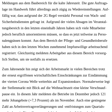
Mel­dun­gen aus dem Bau­be­reich für die kal­te Jah­res­zeit. Die gute Auf­trags­
la­ge im Hand­werk führt aller­dings auch zügig zu Wie­der­ein­stel­lun­gen. Auf­
fäl­lig war, dass auf­grund der 2G Regel ver­stärkt Per­so­nal von Wach- und
Sicher­heits­diens­ten gefragt ist. Auf­grund der vie­len Absa­gen im Ver­an­stal­
tungs­be­reich in den letz­ten ein­ein­halb Jah­ren haben sich vie­le Mit­ar­bei­ter
jedoch beruf­lich umori­en­tie­ren müs­sen, so dass es jetzt teil­wei­se zu Per­so­
nal­eng­päs­sen kommt. Aus dem Bereich der Pfle­ge- und Gesund­heits­be­ru­fe
haben sich in den letz­ten Wochen zuneh­mend Imp­f­un­wil­li­ge arbeit­su­chend
regis­triert. Gleich­zei­tig mel­de­ten Arbeit­ge­ber aus die­sem Bereich vor­sorg­
lich Stel­len, um sie not­falls zu ersetzen.
Zum Jah­res­en­de hin zeigt sich der Arbeits­markt in vie­len Berei­chen trotz
der erneut ergrif­fe­nen wirt­schaft­li­chen Ein­schrän­kun­gen zur Ein­däm­mung
der vier­ten Coro­na Wel­le wei­ter­hin auf Expan­si­ons­kurs. Nor­ma­ler­wei­se legt
der Stel­len­markt mit Blick auf die Weih­nachts­zeit eine klei­ne Ver­schnauf­
pau­se ein. In die­sem Jahr mel­de­ten die Betrie­be im Dezem­ber jedoch 121
mehr Job­an­ge­bo­te (+7,3 Pro­zent) als im Novem­ber. Auch eine gestie­ge­ne
Zahl an Arbeits­ver­trags­ver­län­ge­run­gen und ‑ent­fris­tun­gen zum Quar­tals­