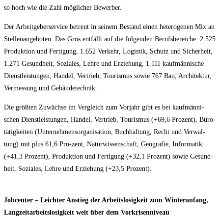
so hoch wie die Zahl mög­li­cher Bewerber.
Der Arbeit­ge­ber­ser­vice betreut in sei­nem Bestand einen hete­ro­ge­nen Mix an
Stel­len­an­ge­bo­ten. Das Gros ent­fällt auf die fol­gen­den Berufs­be­rei­che: 2.525
Pro­duk­ti­on und Fer­ti­gung, 1.652 Ver­kehr, Logis­tik, Schutz und Sicher­heit,
1.271 Gesund­heit, Sozia­les, Leh­re und Erzie­hung, 1.111 kauf­män­ni­sche
Dienst­leis­tun­gen, Han­del, Ver­trieb, Tou­ris­mus sowie 767 Bau, Archi­tek­tur,
Ver­mes­sung und Gebäudetechnik.
Die größ­ten Zuwäch­se im Ver­gleich zum Vor­jahr gibt es bei kauf­män­ni­
schen Dienst­leis­tun­gen, Han­del, Ver­trieb, Tou­ris­mus (+69,6 Pro­zent), Büro­
tä­tig­kei­ten (Unter­neh­mens­or­ga­ni­sa­ti­on, Buch­hal­tung, Recht und Ver­wal­
tung) mit plus 61,6 Pro-zent, Natur­wis­sen­schaft, Geo­gra­fie, Infor­ma­tik
(+41,3 Pro­zent), Pro­duk­ti­on und Fer­ti­gung (+32,1 Pro­zent) sowie Gesund­
heit, Sozia­les, Leh­re und Erzie­hung (+23,5 Prozent).
Job­cen­ter – Leich­ter Anstieg der Arbeits­lo­sig­keit zum Win­ter­an­fang,
Lang­zeit­ar­beits­lo­sig­keit weit über dem Vorkrisenniveau