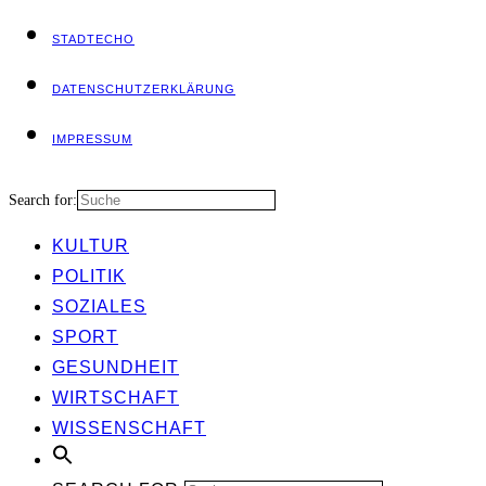
STADT­ECHO
DATEN­SCHUTZ­ER­KLÄ­RUNG
IMPRES­SUM
Search for:
KUL­TUR
POLI­TIK
SOZIA­LES
SPORT
GESUND­HEIT
WIRT­SCHAFT
WIS­SEN­SCHAFT