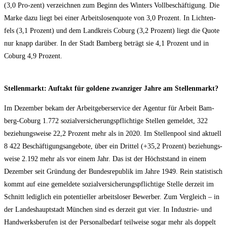
(3,0 Pro-zent) ver­zeich­nen zum Beginn des Win­ters Voll­be­schäf­ti­gung. Die
Mar­ke dazu liegt bei einer Arbeits­lo­sen­quo­te von 3,0 Pro­zent. In Lich­ten­
fels (3,1 Pro­zent) und dem Land­kreis Coburg (3,2 Pro­zent) liegt die Quo­te
nur knapp dar­über. In der Stadt Bam­berg beträgt sie 4,1 Pro­zent und in
Coburg 4,9 Prozent.
Stel­len­markt: Auf­takt für gol­de­ne zwan­zi­ger Jah­re am Stellenmarkt?
Im Dezem­ber bekam der Arbeit­ge­ber­ser­vice der Agen­tur für Arbeit Bam­
berg-Coburg 1.772 sozi­al­ver­si­che­rungs­pflich­ti­ge Stel­len gemel­det, 322
bezie­hungs­wei­se 22,2 Pro­zent mehr als in 2020. Im Stel­len­pool sind aktu­ell
8 422 Beschäf­ti­gungs­an­ge­bo­te, über ein Drit­tel (+35,2 Pro­zent) bezie­hungs­
wei­se 2.192 mehr als vor einem Jahr. Das ist der Höchst­stand in einem
Dezem­ber seit Grün­dung der Bun­des­re­pu­blik im Jah­re 1949. Rein sta­tis­tisch
kommt auf eine gemel­de­te sozi­al­ver­si­che­rungs­pflich­ti­ge Stel­le der­zeit im
Schnitt ledig­lich ein poten­ti­el­ler arbeits­lo­ser Bewer­ber. Zum Ver­gleich – in
der Lan­des­haupt­stadt Mün­chen sind es der­zeit gut vier. In Indus­trie- und
Hand­werks­be­ru­fen ist der Per­so­nal­be­darf teil­wei­se sogar mehr als dop­pelt