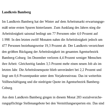
Land­kreis Bamberg
Im Land­kreis Bam­berg hat der Win­ter auf dem Arbeits­markt erwar­tungs­ge­
mäß sei­ne ers­ten Spu­ren hin­ter­las­sen. Zum Aus­klang des Jah­res stieg die
Arbeits­lo­sig­keit sai­so­nal bedingt um 77 Per­so­nen oder 4,0 Pro­zent auf
1.998. In den letz­ten zwölf Mona­ten nahm die Arbeits­lo­sig­keit jedoch um
477 Per­so­nen bezie­hungs­wei­se 19,3 Pro­zent ab. Der Land­kreis ver­zeich­net
den größ­ten Rück­gang der Arbeits­lo­sig­keit im gesam­ten Agen­tur­be­zirk
Bam­berg-Coburg. Im Dezem­ber ver­lo­ren 4,4 Pro­zent weni­ger Men­schen
ihre Arbeit. Gleich­zei­tig fan­den 3,5 Pro­zent mehr einen neu­en Job als im
letz­ten Jahr. Die Arbeits­lo­sen­quo­te blieb unver­än­dert bei 2,2 Pro­zent und
liegt um 0,6 Pro­zent­punk­te unter dem Vor­jah­res­ni­veau. Das ist wei­ter­hin
Voll­be­schäf­ti­gung und die nied­rigs­te Quo­te im Agen­tur­be­zirk Bamberg-
Coburg.
Aus dem Land­kreis Bam­berg gin­gen in die­sem Monat 283 sozi­al­ver­si­che­
rungs­pflich­ti­ge Stel­len­an­ge­bo­te bei den Ver­mitt­lungs­exper­ten ein. Das sind