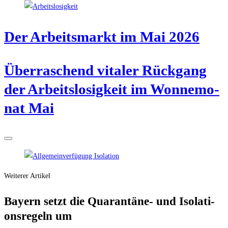
Der Arbeits­markt im Mai 2026
Über­ra­schend vita­ler Rück­gang
der Arbeits­lo­sig­keit im Won­ne­mo­
nat Mai
Weiterer Artikel
Bay­ern setzt die Qua­ran­tä­ne- und Iso­la­ti­
ons­re­geln um