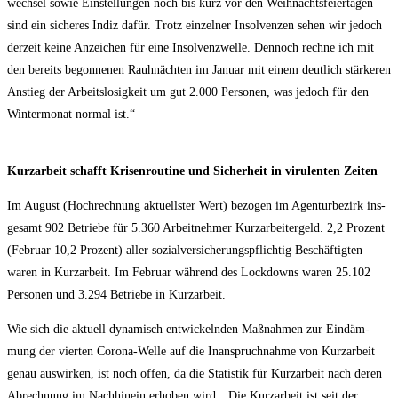
wech­sel sowie Ein­stel­lun­gen noch bis kurz vor den Weih­nachts­fei­er­ta­gen
sind ein siche­res Indiz dafür. Trotz ein­zel­ner Insol­ven­zen sehen wir jedoch
der­zeit kei­ne Anzei­chen für eine Insol­venz­wel­le. Den­noch rech­ne ich mit
den bereits begon­ne­nen Rauh­näch­ten im Janu­ar mit einem deut­lich stär­ke­ren
Anstieg der Arbeits­lo­sig­keit um gut 2.000 Per­so­nen, was jedoch für den
Win­ter­mo­nat nor­mal ist.“
Kurz­ar­beit schafft Kri­sen­rou­ti­ne und Sicher­heit in viru­len­ten Zeiten
Im August (Hoch­rech­nung aktu­ells­ter Wert) bezo­gen im Agen­tur­be­zirk ins­
ge­samt 902 Betrie­be für 5.360 Arbeit­neh­mer Kurz­ar­bei­ter­geld. 2,2 Pro­zent
(Febru­ar 10,2 Pro­zent) aller sozi­al­ver­si­che­rungs­pflich­tig Beschäf­tig­ten
waren in Kurz­ar­beit. Im Febru­ar wäh­rend des Lock­downs waren 25.102
Per­so­nen und 3.294 Betrie­be in Kurzarbeit.
Wie sich die aktu­ell dyna­misch ent­wi­ckeln­den Maß­nah­men zur Ein­däm­
mung der vier­ten Coro­na-Wel­le auf die Inan­spruch­nah­me von Kurz­ar­beit
genau aus­wir­ken, ist noch offen, da die Sta­tis­tik für Kurz­ar­beit nach deren
Abrech­nung im Nach­hin­ein erho­ben wird. „Die Kurz­ar­beit ist seit der