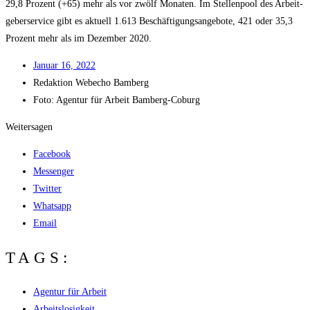
29,8 Pro­zent (+65) mehr als vor zwölf Mona­ten. Im Stel­len­pool des Arbeit­
ge­ber­ser­vice gibt es aktu­ell 1.613 Beschäf­ti­gungs­an­ge­bo­te, 421 oder 35,3
Pro­zent mehr als im Dezem­ber 2020.
Janu­ar 16, 2022
Redak­ti­on
Web­echo Bamberg
Foto: Agen­tur für Arbeit Bamberg-Coburg
Weitersagen
Facebook
Messenger
Twitter
Whatsapp
Email
TAGS:
Agentur für Arbeit
Arbeitslosigkeit