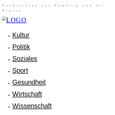
Nach­rich­ten aus Bam­berg und der
Region
Kul­tur
Poli­tik
Sozia­les
Sport
Gesund­heit
Wirt­schaft
Wis­sen­schaft