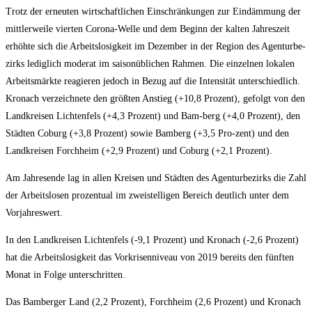
Trotz der erneu­ten wirt­schaft­li­chen Ein­schrän­kun­gen zur Ein­däm­mung der
mitt­ler­wei­le vier­ten Coro­na-Wel­le und dem Beginn der kal­ten Jah­res­zeit
erhöh­te sich die Arbeits­lo­sig­keit im Dezem­ber in der Regi­on des Agen­tur­be­
zirks ledig­lich mode­rat im sai­son­üb­li­chen Rah­men. Die ein­zel­nen loka­len
Arbeits­märk­te reagie­ren jedoch in Bezug auf die Inten­si­tät unter­schied­lich.
Kro­nach ver­zeich­ne­te den größ­ten Anstieg (+10,8 Pro­zent), gefolgt von den
Land­krei­sen Lich­ten­fels (+4,3 Pro­zent) und Bam-berg (+4,0 Pro­zent), den
Städ­ten Coburg (+3,8 Pro­zent) sowie Bam­berg (+3,5 Pro-zent) und den
Land­krei­sen Forch­heim (+2,9 Pro­zent) und Coburg (+2,1 Prozent).
Am Jah­res­en­de lag in allen Krei­sen und Städ­ten des Agen­tur­be­zirks die Zahl
der Arbeits­lo­sen pro­zen­tu­al im zwei­stel­li­gen Bereich deut­lich unter dem
Vorjahreswert.
In den Land­krei­sen Lich­ten­fels (-9,1 Pro­zent) und Kro­nach (-2,6 Pro­zent)
hat die Arbeits­lo­sig­keit das Vor­kri­sen­ni­veau von 2019 bereits den fünf­ten
Monat in Fol­ge unterschritten.
Das Bam­ber­ger Land (2,2 Pro­zent), Forch­heim (2,6 Pro­zent) und Kro­nach