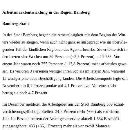
Arbeits­markt­ent­wick­lung in der Regi­on Bamberg
Bam­berg Stadt
In der Stadt Bam­berg begann die Arbeits­lo­sig­keit mit dem Beginn des Win­
ters wie­der zu stei­gen, wenn auch nicht ganz so aus­ge­prägt wie im über­wie­
gen­den Teil der länd­li­chen Regio­nen des Agen­tur­be­zirks. Sie erhöh­te sich in
den letz­ten vier Wochen um 59 Per­so­nen (+3,5 Pro­zent) auf 1.735. Vor
einem Jahr waren noch 255 Per­so­nen (+12,8 Pro­zent) mehr arbeits­los gewe­
sen. Es ver­lo­ren 3 Per­so­nen weni­ger ihren Job als im letz­ten Jahr, wäh­rend
13 weni­ger eine neue Beschäf­ti­gung fan­den. Die Arbeits­lo­sen­quo­te leg­te seit
Novem­ber um 0,1 Pro­zent­punk­te auf 4,1 Pro-zent zu. Vor einem Jahr
betrug sie noch 4,7 Prozent.
Im Dezem­ber mel­de­ten die Arbeit­ge­ber aus der Stadt Bam­berg 369 sozi­al­
ver­si­che­rungs­pflich­ti­ge Stel­len, 34,7 Pro­zent mehr (+95) als vor einem
Jahr. Im Bestand betreut der Arbeit­ge­ber­ser­vice aktu­ell 1.634 Beschäf­ti­
gungs­an­ge­bo­te, 433 (+36,1 Pro­zent) mehr als vor zwölf Monaten.