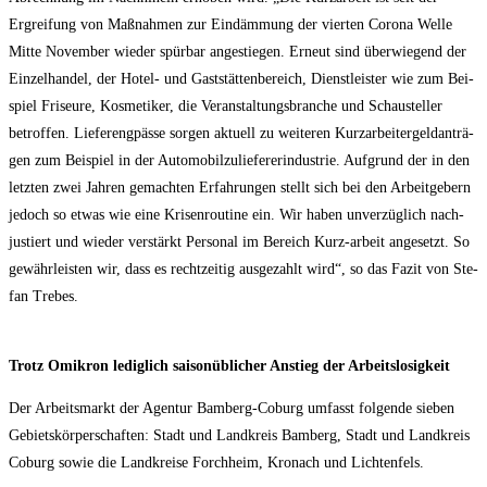
Ergrei­fung von Maß­nah­men zur Ein­däm­mung der vier­ten Coro­na Wel­le
Mit­te Novem­ber wie­der spür­bar ange­stie­gen. Erneut sind über­wie­gend der
Ein­zel­han­del, der Hotel- und Gast­stät­ten­be­reich, Dienst­leis­ter wie zum Bei­
spiel Fri­seu­re, Kos­me­ti­ker, die Ver­an­stal­tungs­bran­che und Schau­stel­ler
betrof­fen. Lie­fer­eng­päs­se sor­gen aktu­ell zu wei­te­ren Kurz­ar­bei­ter­geld­an­trä­
gen zum Bei­spiel in der Auto­mo­bil­zu­lie­fe­rer­in­dus­trie. Auf­grund der in den
letz­ten zwei Jah­ren gemach­ten Erfah­run­gen stellt sich bei den Arbeit­ge­bern
jedoch so etwas wie eine Kri­sen­rou­ti­ne ein. Wir haben unver­züg­lich nach­
jus­tiert und wie­der ver­stärkt Per­so­nal im Bereich Kurz-arbeit ange­setzt. So
gewähr­leis­ten wir, dass es recht­zei­tig aus­ge­zahlt wird“, so das Fazit von Ste­
fan Trebes.
Trotz Omi­kron ledig­lich sai­son­üb­li­cher Anstieg der Arbeitslosigkeit
Der Arbeits­markt der Agen­tur Bam­berg-Coburg umfasst fol­gen­de sie­ben
Gebiets­kör­per­schaf­ten: Stadt und Land­kreis Bam­berg, Stadt und Land­kreis
Coburg sowie die Land­krei­se Forch­heim, Kro­nach und Lichtenfels.