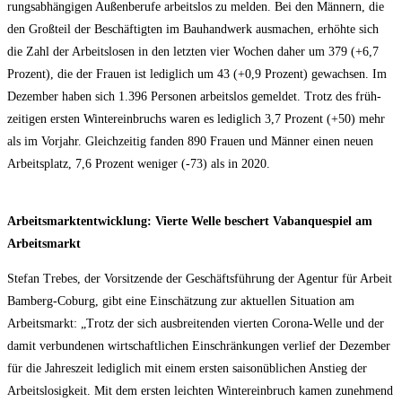
rungs­ab­hän­gi­gen Außen­be­ru­fe arbeits­los zu mel­den. Bei den Män­nern, die
den Groß­teil der Beschäf­tig­ten im Bau­hand­werk aus­ma­chen, erhöh­te sich
die Zahl der Arbeits­lo­sen in den letz­ten vier Wochen daher um 379 (+6,7
Pro­zent), die der Frau­en ist ledig­lich um 43 (+0,9 Pro­zent) gewach­sen. Im
Dezem­ber haben sich 1.396 Per­so­nen arbeits­los gemel­det. Trotz des früh­
zei­ti­gen ers­ten Win­ter­ein­bruchs waren es ledig­lich 3,7 Pro­zent (+50) mehr
als im Vor­jahr. Gleich­zei­tig fan­den 890 Frau­en und Män­ner einen neu­en
Arbeits­platz, 7,6 Pro­zent weni­ger (-73) als in 2020.
Arbeits­markt­ent­wick­lung: Vier­te Wel­le beschert Vaban­que­spiel am
Arbeitsmarkt
Ste­fan Tre­bes, der Vor­sit­zen­de der Geschäfts­füh­rung der Agen­tur für Arbeit
Bam­berg-Coburg, gibt eine Ein­schät­zung zur aktu­el­len Situa­ti­on am
Arbeits­markt: „Trotz der sich aus­brei­ten­den vier­ten Coro­na-Wel­le und der
damit ver­bun­de­nen wirt­schaft­li­chen Ein­schrän­kun­gen ver­lief der Dezem­ber
für die Jah­res­zeit ledig­lich mit einem ers­ten sai­son­üb­li­chen Anstieg der
Arbeits­lo­sig­keit. Mit dem ers­ten leich­ten Win­ter­ein­bruch kamen zuneh­mend