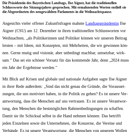
Die Prä­si­den­tin des Baye­ri­schen Land­tags, Ilse Aigner, hat die tra­di­tio­nel­len
Schluss­wor­te des Sit­zungs­jah­res gespro­chen. Mit ermah­nen­den Wor­ten ent­ließ sie
die Abge­ord­ne­ten des neu­ge­wähl­ten Par­la­ments in die Weihnachtspause.
Ange­sichts vie­ler offe­ner Zukunfts­fra­gen mahn­te
Land­tags­prä­si­den­tin
Ilse
Aigner (CSU) am 12. Dezem­ber in ihren tra­di­tio­nel­len Schluss­wor­ten vor
Weih­nach­ten, „als Poli­ti­ke­rin­nen und Poli­ti­ker kön­nen wir unse­ren Bei­trag
leis­ten – mit Ideen, mit Kon­zep­ten, mit Mehr­hei­ten, die wir gewin­nen kön­
nen. Ger­ne mutig und visio­när, aber unbe­dingt mach­bar, umsetz­bar, wirk­
sam.“ Das sei ein schö­ner Vor­satz für das kom­men­de Jahr, denn „2024 muss
ein Jahr der Ergeb­nis­se werden.“
Mit Blick auf Kri­sen und glo­ba­le und natio­na­le Auf­ga­ben sag­te Ilse Aigner
in ihrer Rede außer­dem: „Sind das nicht genau die Grün­de, die Vor­aus­set­
zun­gen, die uns moti­viert haben, in die Poli­tik zu gehen? Es ist unse­re Ver­
ant­wor­tung, dass die Men­schen auf uns ver­trau­en. Es ist unse­re Ver­ant­wor­
tung, den Men­schen die best­mög­li­chen Rah­men­be­din­gun­gen zu schaf­fen.
Damit sie ihr Schick­sal selbst in die Hand neh­men kön­nen. Das betrifft
jeden Ein­zel­nen sowie die Unter­neh­men, die Kon­zer­ne, die Ver­ei­ne und
Ver­bän­de. Es ist unse­re Ver­ant­wor­tung, die Men­schen von unse­rem Wol­len