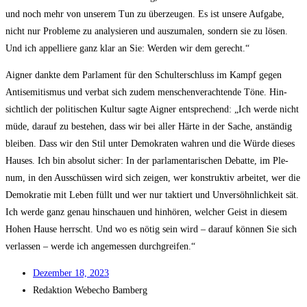
und noch mehr von unse­rem Tun zu über­zeu­gen. Es ist unse­re Auf­ga­be,
nicht nur Pro­ble­me zu ana­ly­sie­ren und aus­zu­ma­len, son­dern sie zu lösen.
Und ich appel­lie­re ganz klar an Sie: Wer­den wir dem gerecht.“
Aigner dank­te dem Par­la­ment für den Schul­ter­schluss im Kampf gegen
Anti­se­mi­tis­mus und ver­bat sich zudem men­schen­ver­ach­ten­de Töne. Hin­
sicht­lich der poli­ti­schen Kul­tur sag­te Aigner ent­spre­chend: „Ich wer­de nicht
müde, dar­auf zu bestehen, dass wir bei aller Här­te in der Sache, anstän­dig
blei­ben. Dass wir den Stil unter Demo­kra­ten wah­ren und die Wür­de die­ses
Hau­ses. Ich bin abso­lut sicher: In der par­la­men­ta­ri­schen Debat­te, im Ple­
num, in den Aus­schüs­sen wird sich zei­gen, wer kon­struk­tiv arbei­tet, wer die
Demo­kra­tie mit Leben füllt und wer nur tak­tiert und Unver­söhn­lich­keit sät.
Ich wer­de ganz genau hin­schau­en und hin­hö­ren, wel­cher Geist in die­sem
Hohen Hau­se herrscht. Und wo es nötig sein wird – dar­auf kön­nen Sie sich
ver­las­sen – wer­de ich ange­mes­sen durchgreifen.“
Dezem­ber 18, 2023
Redak­ti­on
Web­echo Bamberg