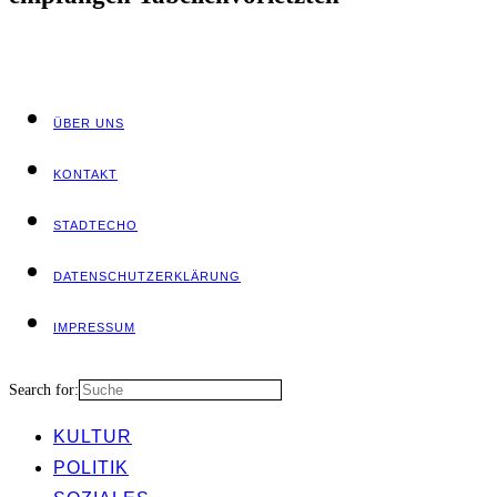
ÜBER UNS
KON­TAKT
STADT­ECHO
DATEN­SCHUTZ­ER­KLÄ­RUNG
IMPRES­SUM
Search for:
KUL­TUR
POLI­TIK