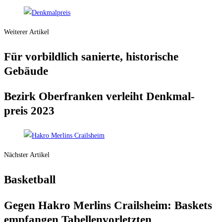
Weiterer Artikel
Für vor­bild­lich sanier­te, his­to­ri­sche
Gebäude
Bezirk Ober­fran­ken ver­leiht Denk­mal­
preis 2023
Nächster Artikel
Bas­ket­ball
Gegen Hakro Mer­lins Crails­heim: Bas­kets
emp­fan­gen Tabellenvorletzten