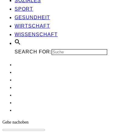
SOZIA­LES
SPORT
GESUND­HEIT
WIRT­SCHAFT
WIS­SEN­SCHAFT
SEARCH FOR:
Gehe nach
oben