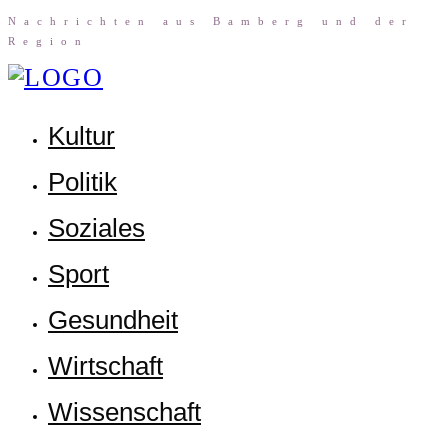
Nach­rich­ten aus Bam­berg und der
Region
Kul­tur
Poli­tik
Sozia­les
Sport
Gesund­heit
Wirt­schaft
Wis­sen­schaft