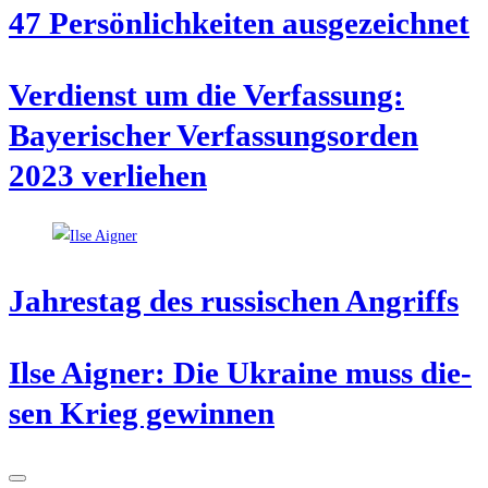
47 Per­sön­lich­kei­ten ausgezeichnet
Ver­dienst um die Ver­fas­sung:
Baye­ri­scher Ver­fas­sungs­or­den
2023 verliehen
Jah­res­tag des rus­si­schen Angriffs
Ilse Aigner: Die Ukrai­ne muss die­
sen Krieg gewinnen