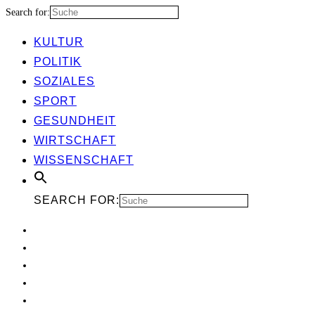
Search for:
KUL­TUR
POLI­TIK
SOZIA­LES
SPORT
GESUND­HEIT
WIRT­SCHAFT
WIS­SEN­SCHAFT
SEARCH FOR: