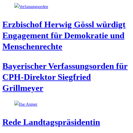
Erz­bi­schof Her­wig Gössl wür­digt
Enga­ge­ment für Demo­kra­tie und
Menschenrechte
Baye­ri­scher Ver­fas­sungs­or­den für
CPH-Direk­tor Sieg­fried
Grillmeyer
Rede Land­tags­prä­si­den­tin