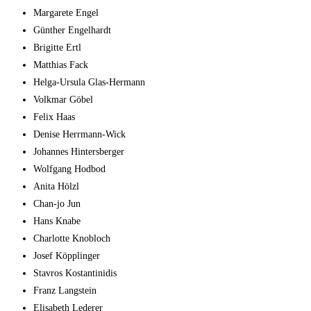
Mar­ga­re­te Engel
Gün­ther Engelhardt
Bri­git­te Ertl
Mat­thi­as Fack
Hel­ga-Ursu­la Glas-Hermann
Volk­mar Göbel
Felix Haas
Deni­se Herrmann-Wick
Johan­nes Hintersberger
Wolf­gang Hodbod
Ani­ta Hölzl
Chan-jo Jun
Hans Kna­be
Char­lot­te Knobloch
Josef Köp­plin­ger
Stavros Kostan­ti­ni­dis
Franz Lang­stein
Eli­sa­beth Lederer