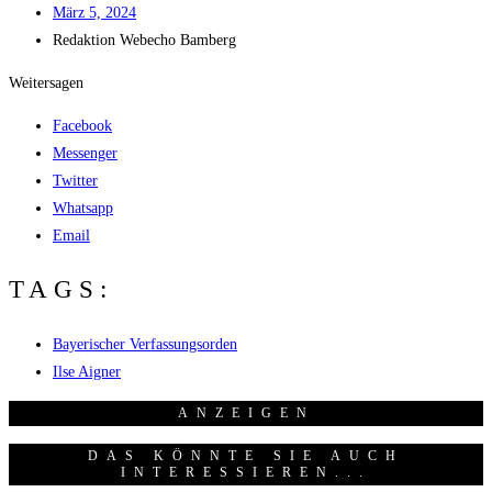
März 5, 2024
Redak­ti­on
Web­echo Bamberg
Weitersagen
Facebook
Messenger
Twitter
Whatsapp
Email
TAGS:
Bayerischer Verfassungsorden
Ilse Aigner
ANZEI­GEN
DAS KÖNNTE SIE AUCH
INTERESSIEREN...