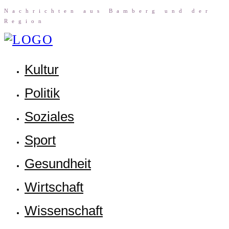
Nach­rich­ten aus Bam­berg und der
Region
Kul­tur
Poli­tik
Sozia­les
Sport
Gesund­heit
Wirt­schaft
Wis­sen­schaft