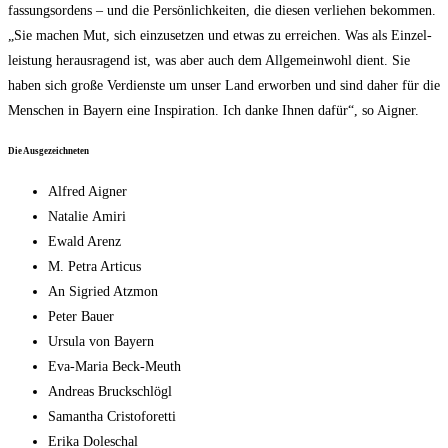
fas­sungs­or­dens – und die Per­sön­lich­kei­ten, die die­sen ver­lie­hen bekom­men.
„Sie machen Mut, sich ein­zu­set­zen und etwas zu errei­chen. Was als Ein­zel­
leis­tung her­aus­ra­gend ist, was aber auch dem All­ge­mein­wohl dient. Sie
haben sich gro­ße Ver­diens­te um unser Land erwor­ben und sind daher für die
Men­schen in Bay­ern eine Inspi­ra­ti­on. Ich dan­ke Ihnen dafür“, so Aigner.
Die Aus­ge­zeich­ne­ten
Alfred Aigner
Nata­lie Amiri
Ewald Are­nz
M. Petra Articus
An Sig­ried Atzmon
Peter Bau­er
Ursu­la von Bayern
Eva-Maria Beck-Meuth
Andre­as Bruckschlögl
Saman­tha Cristoforetti
Eri­ka Doleschal