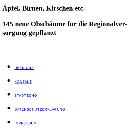
Äpfel, Bir­nen, Kir­schen etc.
145 neue Obst­bäu­me für die Regio­nal­ver­
sor­gung gepflanzt
ÜBER UNS
KON­TAKT
STADT­ECHO
DATEN­SCHUTZ­ER­KLÄ­RUNG
IMPRES­SUM