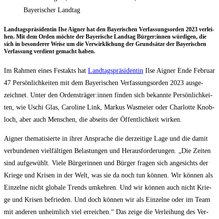
Bayerischer Landtag
Land­tags­prä­si­den­tin Ilse Aigner hat den Baye­ri­schen Ver­fas­sungs­or­den 2023 ver­lei­
hen. Mit dem Orden möch­te der Baye­ri­sche Land­tag Bürger:innen wür­di­gen, die
sich in beson­de­rer Wei­se um die Ver­wirk­li­chung der Grund­sät­ze der Baye­ri­schen
Ver­fas­sung ver­dient gemacht haben.
Im Rah­men eines Fest­akts hat
Land­tags­prä­si­den­tin
Ilse Aigner Ende Febru­ar
47 Per­sön­lich­kei­ten mit dem Baye­ri­schen Ver­fas­sungs­or­den 2023 aus­ge­
zeich­net. Unter den Ordensträger:innen fin­den sich bekann­te Per­sön­lich­kei­
ten, wie Uschi Glas, Caro­li­ne Link, Mar­kus Was­mei­er oder Char­lot­te Knob­
loch, aber auch Men­schen, die abseits der Öffent­lich­keit wirken.
Aigner the­ma­ti­sier­te in ihrer Anspra­che die der­zei­ti­ge Lage und die damit
ver­bun­de­nen viel­fäl­ti­gen Belas­tun­gen und Her­aus­for­de­run­gen. „Die Zei­ten
sind auf­ge­wühlt. Vie­le Bür­ge­rin­nen und Bür­ger fra­gen sich ange­sichts der
Krie­ge und Kri­sen in der Welt, was sie da noch tun kön­nen. Wir kön­nen als
Ein­zel­ne nicht glo­ba­le Trends umkeh­ren. Und wir kön­nen auch nicht Krie­
ge und Kri­sen befrie­den. Und doch kön­nen wir als Ein­zel­ne oder im Team
mit ande­ren unheim­lich viel errei­chen.“ Das zei­ge die Ver­lei­hung des Ver­