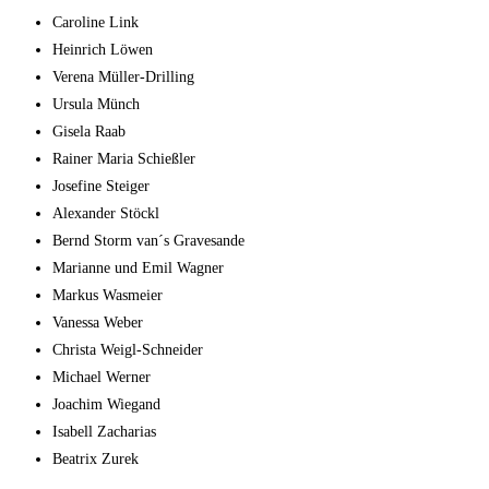
Caro­li­ne Link
Hein­rich Löwen
Vere­na Müller-Drilling
Ursu­la Münch
Gise­la Raab
Rai­ner Maria Schießler
Jose­fi­ne Steiger
Alex­an­der Stöckl
Bernd Storm van´s Gravesande
Mari­an­ne und Emil Wagner
Mar­kus Wasmeier
Vanes­sa Weber
Chris­ta Weigl-Schneider
Micha­el Werner
Joa­chim Wiegand
Isa­bell Zacharias
Bea­trix Zurek