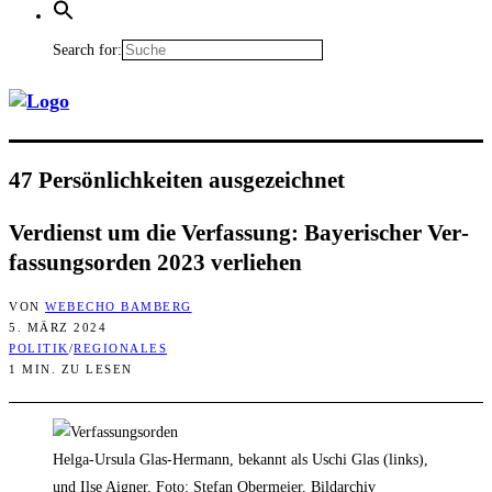
Search for:
47 Per­sön­lich­kei­ten ausgezeichnet
Ver­dienst um die Ver­fas­sung: Baye­ri­scher Ver­
fas­sungs­or­den 2023 verliehen
VON
WEBECHO BAMBERG
5. MÄRZ 2024
POLITIK
/
REGIONALES
1 MIN. ZU LESEN
Helga-Ursula Glas-Hermann, bekannt als Uschi Glas (links),
und Ilse Aigner, Foto: Stefan Obermeier, Bildarchiv