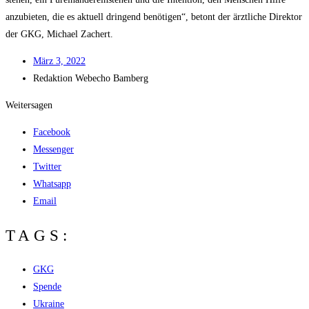
anzu­bie­ten, die es aktu­ell drin­gend benö­ti­gen“, betont der ärzt­li­che Direk­tor
der GKG, Micha­el Zachert.
März 3, 2022
Redak­ti­on
Web­echo Bamberg
Weitersagen
Facebook
Messenger
Twitter
Whatsapp
Email
TAGS:
GKG
Spende
Ukraine