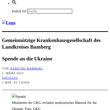
Search for:
Gemein­nüt­zi­ge Kran­ken­haus­ge­sell­schaft des
Land­krei­ses Bamberg
Spen­de an die Ukraine
VON
WEBECHO BAMBERG
3. MÄRZ 2022
SOZIALES
1 MIN. ZU LESEN
Mitarbeiter der GKG verladen medizinisches Material für die
Ukraine, Foto: GKG