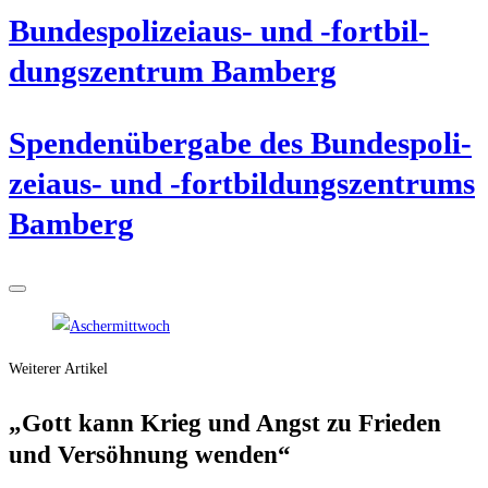
Bun­des­po­li­zei­aus- und ‑fort­bil­
dungs­zen­trum Bamberg
Spen­den­über­ga­be des Bun­des­po­li­
zei­aus- und ‑fort­bil­dungs­zen­trums
Bamberg
Weiterer Artikel
„Gott kann Krieg und Angst zu Frie­den
und Ver­söh­nung wenden“