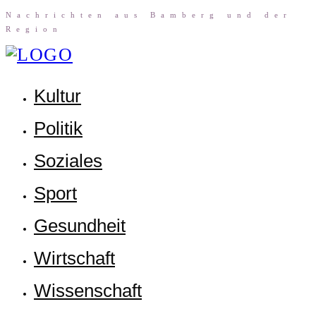
Nach­rich­ten aus Bam­berg und der
Region
Kul­tur
Poli­tik
Sozia­les
Sport
Gesund­heit
Wirt­schaft
Wis­sen­schaft