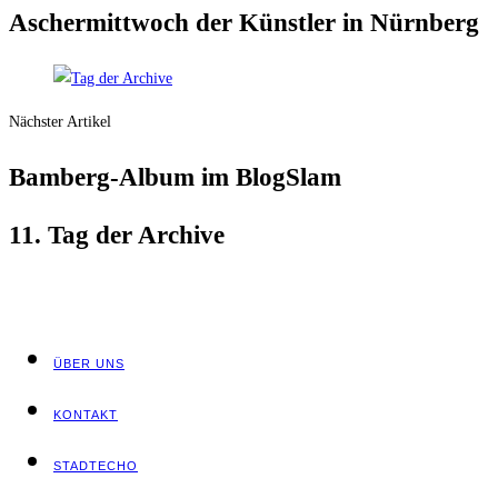
Ascher­mitt­woch der Künst­ler in Nürnberg
Nächster Artikel
Bam­berg-Album im BlogSlam
11. Tag der Archive
ÜBER UNS
KON­TAKT
STADT­ECHO