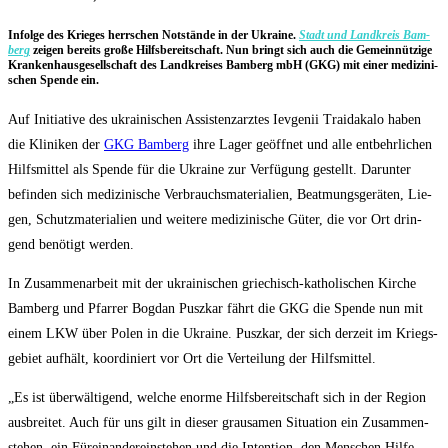
Infol­ge des Krie­ges herr­schen Not­stän­de in der Ukrai­ne.
Stadt und Land­kreis Bam­
berg
zei­gen bereits gro­ße Hilfs­be­reit­schaft. Nun bringt sich auch die Gemein­nüt­zi­ge
Kran­ken­haus­ge­sell­schaft des Land­krei­ses Bam­berg mbH (GKG) mit einer medi­zi­ni­
schen Spen­de ein.
Auf Initia­ti­ve des ukrai­ni­schen Assis­tenz­arz­tes Iev­ge­nii Trai­da­ka­lo haben
die Kli­ni­ken der
GKG Bam­berg
ihre Lager geöff­net und alle ent­behr­li­chen
Hilfs­mit­tel als Spen­de für die Ukrai­ne zur Ver­fü­gung gestellt. Dar­un­ter
befin­den sich medi­zi­ni­sche Ver­brauchs­ma­te­ria­li­en, Beatmungs­ge­rä­ten, Lie­
gen, Schutz­ma­te­ria­li­en und wei­te­re medi­zi­ni­sche Güter, die vor Ort drin­
gend benö­tigt werden.
In Zusam­men­ar­beit mit der ukrai­ni­schen grie­chisch-katho­li­schen Kir­che
Bam­berg und Pfar­rer Bog­dan Puszkar fährt die GKG die Spen­de nun mit
einem LKW über Polen in die Ukrai­ne. Puszkar, der sich der­zeit im Kriegs­
ge­biet auf­hält, koor­di­niert vor Ort die Ver­tei­lung der Hilfsmittel.
„Es ist über­wäl­ti­gend, wel­che enor­me Hilfs­be­reit­schaft sich in der Regi­on
aus­brei­tet. Auch für uns gilt in die­ser grau­sa­men Situa­ti­on ein Zusam­men­
ste­hen, ein Für­ein­an­der­ein­ste­hen und die Inten­ti­on, den Men­schen Hil­fe