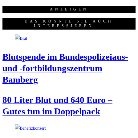
ANZEI­GEN
DAS KÖNNTE SIE AUCH
INTERESSIEREN...
Blut­spen­de im Bun­des­po­li­zei­aus-
und ‑fort­bil­dungs­zen­trum
Bamberg
80 Liter Blut und 640 Euro –
Gutes tun im Doppelpack