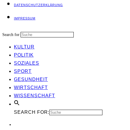
DATEN­SCHUTZ­ER­KLÄ­RUNG
IMPRES­SUM
Search for:
KUL­TUR
POLI­TIK
SOZIA­LES
SPORT
GESUND­HEIT
WIRT­SCHAFT
WIS­SEN­SCHAFT
SEARCH FOR: