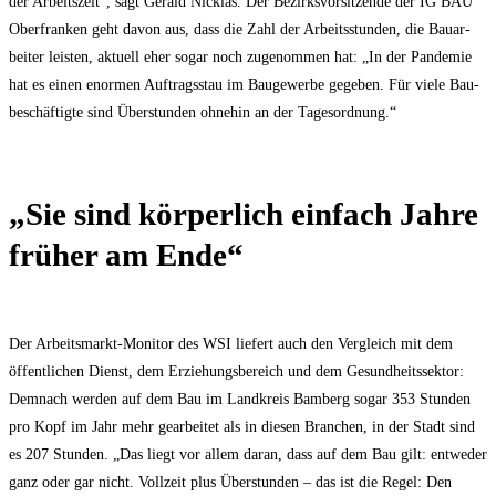
der Arbeits­zeit“, sagt Gerald Nick­las. Der Bezirks­vor­sit­zen­de der IG BAU
Ober­fran­ken geht davon aus, dass die Zahl der Arbeits­stun­den, die Bau­ar­
bei­ter leis­ten, aktu­ell eher sogar noch zuge­nom­men hat: „In der Pan­de­mie
hat es einen enor­men Auf­trags­stau im Bau­ge­wer­be gege­ben. Für vie­le Bau­
be­schäf­tig­te sind Über­stun­den ohne­hin an der Tagesordnung.“
„Sie sind kör­per­lich ein­fach Jah­re
frü­her am Ende“
Der Arbeits­markt-Moni­tor des WSI lie­fert auch den Ver­gleich mit dem
öffent­li­chen Dienst, dem Erzie­hungs­be­reich und dem Gesund­heits­sek­tor:
Dem­nach wer­den auf dem Bau im Land­kreis Bam­berg sogar 353 Stun­den
pro Kopf im Jahr mehr gear­bei­tet als in die­sen Bran­chen, in der Stadt sind
es 207 Stun­den. „Das liegt vor allem dar­an, dass auf dem Bau gilt: ent­we­der
ganz oder gar nicht. Voll­zeit plus Über­stun­den – das ist die Regel: Den