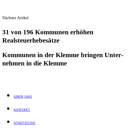
Nächster Artikel
31 von 196 Kom­mu­nen erhö­hen
Realsteuerhebesätze
Kom­mu­nen in der Klem­me brin­gen Unter­
neh­men in die Klemme
ÜBER UNS
KON­TAKT
STADT­ECHO