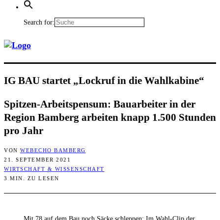
Search for:
IG BAU star­tet „Lock­ruf in die Wahlkabine“
Spit­zen-Arbeits­pen­sum: Bau­ar­bei­ter in der
Regi­on Bam­berg arbei­ten knapp 1.500 Stun­den
pro Jahr
VON
WEBECHO BAMBERG
21. SEPTEMBER 2021
WIRTSCHAFT & WISSENSCHAFT
3 MIN. ZU LESEN
Mit 78 auf dem Bau noch Säcke schleppen: Im Wahl-Clip der