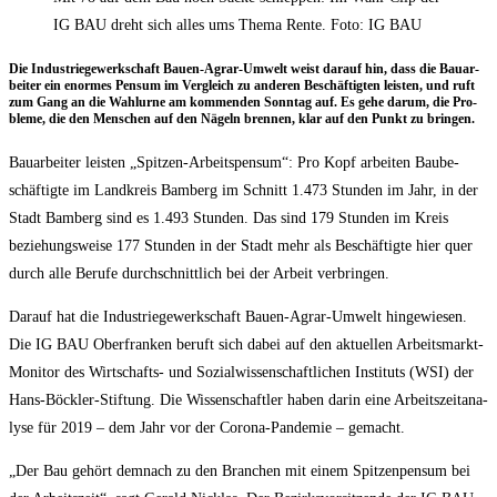
IG BAU dreht sich alles ums Thema Rente. Foto: IG BAU
Die Indus­trie­ge­werk­schaft Bau­en-Agrar-Umwelt weist dar­auf hin, dass die Bau­ar­
bei­ter ein enor­mes Pen­sum im Ver­gleich zu ande­ren Beschäf­tig­ten leis­ten, und ruft
zum Gang an die Wahl­ur­ne am kom­men­den Sonn­tag auf. Es gehe dar­um, die Pro­
ble­me, die den Men­schen auf den Nägeln bren­nen, klar auf den Punkt zu bringen.
Bau­ar­bei­ter leis­ten „Spit­zen-Arbeits­pen­sum“: Pro Kopf arbei­ten Bau­be­
schäf­tig­te im Land­kreis Bam­berg im Schnitt 1.473 Stun­den im Jahr, in der
Stadt Bam­berg sind es 1.493 Stun­den. Das sind 179 Stun­den im Kreis
bezie­hungs­wei­se 177 Stun­den in der Stadt mehr als Beschäf­tig­te hier quer
durch alle Beru­fe durch­schnitt­lich bei der Arbeit verbringen.
Dar­auf hat die Indus­trie­ge­werk­schaft Bau­en-Agrar-Umwelt hin­ge­wie­sen.
Die IG BAU Ober­fran­ken beruft sich dabei auf den aktu­el­len Arbeits­markt-
Moni­tor des Wirt­schafts- und Sozi­al­wis­sen­schaft­li­chen Insti­tuts (WSI) der
Hans-Böck­ler-Stif­tung. Die Wis­sen­schaft­ler haben dar­in eine Arbeits­zeit­ana­
ly­se für 2019 – dem Jahr vor der Coro­na-Pan­de­mie – gemacht.
„Der Bau gehört dem­nach zu den Bran­chen mit einem Spit­zen­pen­sum bei