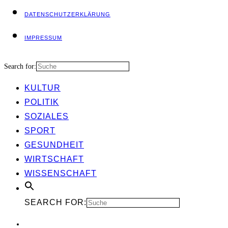
DATEN­SCHUTZ­ER­KLÄ­RUNG
IMPRES­SUM
Search for:
KUL­TUR
POLI­TIK
SOZIA­LES
SPORT
GESUND­HEIT
WIRT­SCHAFT
WIS­SEN­SCHAFT
SEARCH FOR: