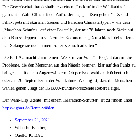
Die Gewerk­schaft hat des­halb jetzt einen „Lock­ruf in die Wahl­ka­bi­ne“
gemacht – Wahl-Clips mit der Auf­for­de­rung: „… iXen gehen!“. Es sind
Film-Spots mit skur­ri­len Sze­nen und kurio­sen Cha­rak­ter­ty­pen – wie dem
„Mara­thon-Schuf­ter“ auf einer Bau­stel­le, der mit 78 Jah­ren noch Säcke auf
dem Bau schlep­pen muss. Dazu der Kom­men­tar: „Deutsch­land, dei­ne Rent­
ner. Solan­ge sie noch atmen, sol­len sie auch arbeiten.“
Die IG BAU macht damit einen „Weck­ruf zur Wahl“: „Es geht dar­um, die
Pro­ble­me, die den Men­schen auf den Nägeln bren­nen, klar auf den Punkt zu
brin­gen – mit einem Augen­zwin­kern. Ob per Brief­wahl am Küchen­tisch
oder am 26. Sep­tem­ber in der Wahl­ka­bi­ne: Wich­tig ist, dass die Men­schen
wäh­len gehen“, sagt der IG BAU-Bun­des­vor­sit­zen­de Robert Feiger.
Der Wahl-Clip „Ren­te“ mit einem „Mara­thon-Schuf­ter“ ist zu fin­den unter
https://igbau.de/Rente-wählen
Sep­tem­ber 21, 2021
Web­echo Bamberg
Quel­le: IG BAU