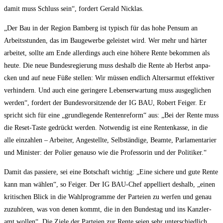
damit muss Schluss sein“, for­dert Gerald Nicklas.
„Der Bau in der Regi­on Bam­berg ist typisch für das hohe Pen­sum an
Arbeits­stun­den, das im Bau­ge­wer­be geleis­tet wird. Wer mehr und här­ter
arbei­tet, soll­te am Ende aller­dings auch eine höhe­re Ren­te bekom­men als
heu­te. Die neue Bun­des­re­gie­rung muss des­halb die Ren­te ab Herbst anpa­
cken und auf neue Füße stel­len: Wir müs­sen end­lich Alters­ar­mut effek­ti­ver
ver­hin­dern. Und auch eine gerin­ge­re Lebens­er­war­tung muss aus­ge­gli­chen
wer­den“, for­dert der Bun­des­vor­sit­zen­de der IG BAU, Robert Fei­ger. Er
spricht sich für eine „grund­le­gen­de Ren­ten­re­form“ aus: „Bei der Ren­te muss
die Reset-Tas­te gedrückt wer­den. Not­wen­dig ist eine Ren­ten­kas­se, in die
alle ein­zah­len – Arbei­ter, Ange­stell­te, Selb­stän­di­ge, Beam­te, Par­la­men­ta­ri­er
und Minis­ter: der Polier genau­so wie die Pro­fes­so­rin und der Politiker.“
Damit das pas­sie­re, sei eine Bot­schaft wich­tig: „Eine siche­re und gute Ren­te
kann man wäh­len“, so Fei­ger. Der IG BAU-Chef appel­liert des­halb, „einen
kri­ti­schen Blick in die Wahl­pro­gram­me der Par­tei­en zu wer­fen und genau
zuzu­hö­ren, was von denen kommt, die in den Bun­des­tag und ins Kanz­ler­
amt wol­len“. Die Zie­le der Par­tei­en zur Ren­te sei­en sehr unter­schied­lich.