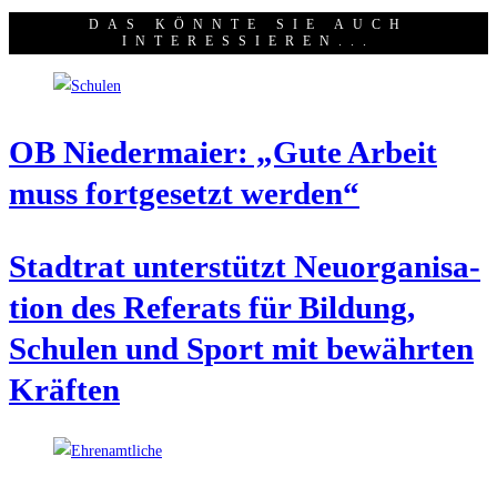
DAS KÖNNTE SIE AUCH
INTERESSIEREN...
OB Nie­der­mai­er: „Gute Arbeit
muss fort­ge­setzt werden“
Stadt­rat unter­stützt Neu­or­ga­ni­sa­
ti­on des Refe­rats für Bil­dung,
Schu­len und Sport mit bewähr­ten
Kräften