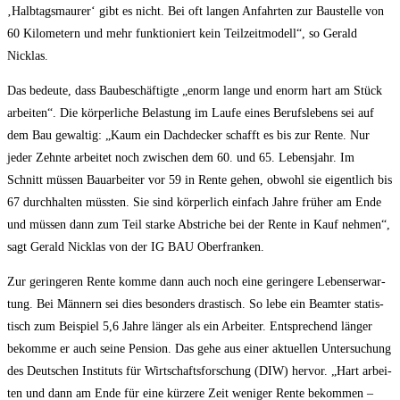
‚Halb­tags­mau­rer‘ gibt es nicht. Bei oft lan­gen Anfahr­ten zur Bau­stel­le von
60 Kilo­me­tern und mehr funk­tio­niert kein Teil­zeit­mo­dell“, so Gerald
Nicklas.
Das bedeu­te, dass Bau­be­schäf­tig­te „enorm lan­ge und enorm hart am Stück
arbei­ten“. Die kör­per­li­che Belas­tung im Lau­fe eines Berufs­le­bens sei auf
dem Bau gewal­tig: „Kaum ein Dach­de­cker schafft es bis zur Ren­te. Nur
jeder Zehn­te arbei­tet noch zwi­schen dem 60. und 65. Lebens­jahr. Im
Schnitt müs­sen Bau­ar­bei­ter vor 59 in Ren­te gehen, obwohl sie eigent­lich bis
67 durch­hal­ten müss­ten. Sie sind kör­per­lich ein­fach Jah­re frü­her am Ende
und müs­sen dann zum Teil star­ke Abstri­che bei der Ren­te in Kauf neh­men“,
sagt Gerald Nick­las von der IG BAU Oberfranken.
Zur gerin­ge­ren Ren­te kom­me dann auch noch eine gerin­ge­re Lebens­er­war­
tung. Bei Män­nern sei dies beson­ders dras­tisch. So lebe ein Beam­ter sta­tis­
tisch zum Bei­spiel 5,6 Jah­re län­ger als ein Arbei­ter. Ent­spre­chend län­ger
bekom­me er auch sei­ne Pen­si­on. Das gehe aus einer aktu­el­len Unter­su­chung
des Deut­schen Insti­tuts für Wirt­schafts­for­schung (DIW) her­vor. „Hart arbei­
ten und dann am Ende für eine kür­ze­re Zeit weni­ger Ren­te bekom­men –