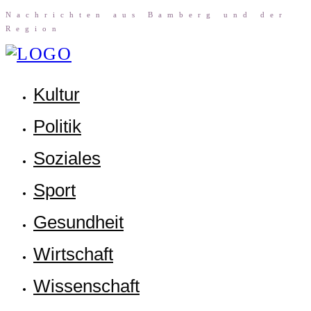
Nach­rich­ten aus Bam­berg und der
Region
Kul­tur
Poli­tik
Sozia­les
Sport
Gesund­heit
Wirt­schaft
Wis­sen­schaft