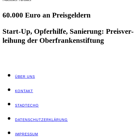
60.000 Euro an Preisgeldern
Start-Up, Opfer­hil­fe, Sanie­rung: Preis­ver­
lei­hung der Oberfrankenstiftung
ÜBER UNS
KON­TAKT
STADT­ECHO
DATEN­SCHUTZ­ER­KLÄ­RUNG
IMPRES­SUM