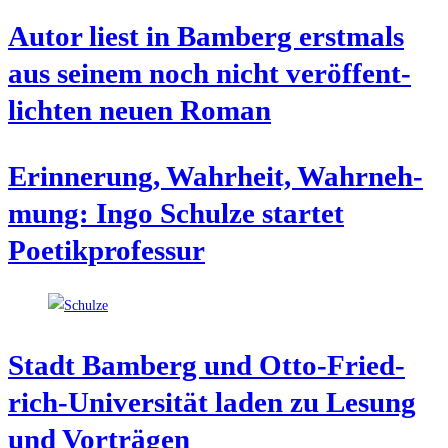
Autor liest in Bam­berg erst­mals
aus sei­nem noch nicht ver­öf­fent­
lich­ten neu­en Roman
Erin­ne­rung, Wahr­heit, Wahr­neh­
mung: Ingo Schul­ze star­tet
Poetikprofessur
Stadt Bam­berg und Otto-Fried­
rich-Uni­ver­si­tät laden zu Lesung
und Vorträgen