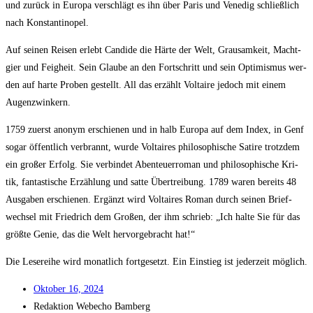
und zurück in Euro­pa ver­schlägt es ihn über Paris und Vene­dig schließ­lich
nach Konstantinopel.
Auf sei­nen Rei­sen erlebt Can­di­de die Här­te der Welt, Grau­sam­keit, Macht­
gier und Feig­heit. Sein Glau­be an den Fort­schritt und sein Opti­mis­mus wer­
den auf har­te Pro­ben gestellt. All das erzählt Vol­taire jedoch mit einem
Augenzwinkern.
1759 zuerst anonym erschie­nen und in halb Euro­pa auf dem Index, in Genf
sogar öffent­lich ver­brannt, wur­de Vol­taires phi­lo­so­phi­sche Sati­re trotz­dem
ein gro­ßer Erfolg. Sie ver­bin­det Aben­teu­er­ro­man und phi­lo­so­phi­sche Kri­
tik, fan­tas­ti­sche Erzäh­lung und sat­te Über­trei­bung. 1789 waren bereits 48
Aus­ga­ben erschie­nen. Ergänzt wird Vol­taires Roman durch sei­nen Brief­
wech­sel mit Fried­rich dem Gro­ßen, der ihm schrieb: „Ich hal­te Sie für das
größ­te Genie, das die Welt her­vor­ge­bracht hat!“
Die Lese­rei­he wird monat­lich fort­ge­setzt. Ein Ein­stieg ist jeder­zeit möglich.
Okto­ber 16, 2024
Redak­ti­on
Web­echo Bamberg