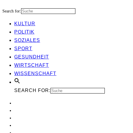
Search for:
KUL­TUR
POLI­TIK
SOZIA­LES
SPORT
GESUND­HEIT
WIRT­SCHAFT
WIS­SEN­SCHAFT
SEARCH FOR: