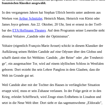
fran­zö­si­schen Klas­si­ker ausgewählt.
In den ver­gan­ge­nen Jah­ren hat Ste­phan Ull­rich bereits unter ande­rem aus
Wer­ken von
Arthur Schnitz­ler
, Hein­rich Mann, Hein­rich von Kleist oder
James Joy­ce gele­sen. Am 22. Okto­ber, 20 Uhr, liest er erneut in der Treff­
bar des
ETA Hoff­mann Thea­ters
. Auf dem Pro­gramm sei­ner Lese­rei­he steht
dies­mal Vol­taires „Can­di­de oder der Optimismus“.
Vol­taire (eigent­lich Fran­çois-Marie Arou­et) schickt in die­sem Klas­si­ker der
Auf­klä­rung sei­nen Hel­den Can­di­de auf eine Odys­see über den Glo­bus und
schafft damit eine Art Welt­ki­no. Can­di­de, „der Rei­ne“ oder „der Treu­her­zi­
ge“, ein aus­ge­mach­ter Tor, wird auf einem idyl­li­schen Schloss in West­fa­len
gebo­ren. Dort erzieht ihn sein Leh­rer Pang­loss in dem Glau­ben, dass die
Welt im Grun­de gut sei.
Weil Can­di­de aber mit der Toch­ter des Hau­ses in ver­fäng­li­cher Situa­ti­on
ertappt wird, muss er sein Zuhau­se ver­las­sen. In der Fol­ge gerät er in den
Krieg, erlei­det Schiff­bruch, wird Zeu­ge eines Erd­be­bens in Lis­sa­bon und
setzt in die Neue Welt über. Dort sieht er das sagen­um­wo­be­ne „Eldo­ra­do“,