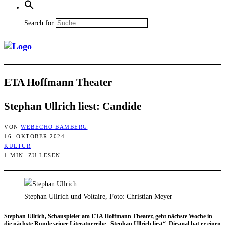
Search for:
ETA Hoff­mann Theater
Ste­phan Ull­rich liest: Candide
VON
WEBECHO BAMBERG
16. OKTOBER 2024
KULTUR
1 MIN. ZU LESEN
Stephan Ullrich und Voltaire, Foto: Christian Meyer
Ste­phan Ull­rich, Schau­spie­ler am ETA Hoff­mann Thea­ter, geht nächs­te Woche in
die nächs­te Run­de sei­ner Lite­ra­tur­rei­he „Ste­phan Ull­rich liest“. Dies­mal hat er einen