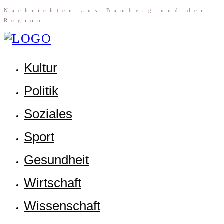
Nach­rich­ten aus Bam­berg und der
Region
Kul­tur
Poli­tik
Sozia­les
Sport
Gesund­heit
Wirt­schaft
Wis­sen­schaft