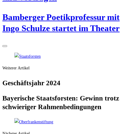
Bam­ber­ger Poe­tik­pro­fes­sur mit
Ingo Schul­ze star­tet im Theater
Weiterer Artikel
Geschäfts­jahr 2024
Baye­ri­sche Staats­fors­ten: Gewinn trotz
schwie­ri­ger Rahmenbedingungen
Nächster Artikel