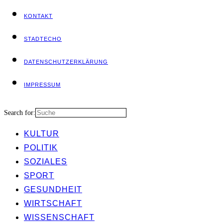
KON­TAKT
STADT­ECHO
DATEN­SCHUTZ­ER­KLÄ­RUNG
IMPRES­SUM
Search for:
KUL­TUR
POLI­TIK
SOZIA­LES
SPORT
GESUND­HEIT
WIRT­SCHAFT
WIS­SEN­SCHAFT