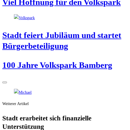
Viel Hoff­nung für den Volkspark
Stadt fei­ert Jubi­lä­um und star­tet
Bürgerbeteiligung
100 Jah­re Volks­park Bamberg
Weiterer Artikel
Stadt erar­bei­tet sich finan­zi­el­le
Unterstützung