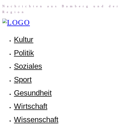
Nach­rich­ten aus Bam­berg und der
Region
Kul­tur
Poli­tik
Sozia­les
Sport
Gesund­heit
Wirt­schaft
Wis­sen­schaft