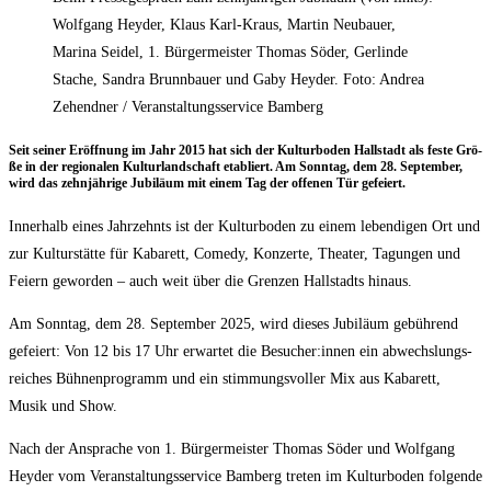
Wolfgang Heyder, Klaus Karl-Kraus, Martin Neubauer,
Marina Seidel, 1. Bürgermeister Thomas Söder, Gerlinde
Stache, Sandra Brunnbauer und Gaby Heyder. Foto: Andrea
Zehendner / Veranstaltungsservice Bamberg
Seit sei­ner Eröff­nung im Jahr 2015 hat sich der Kul­tur­bo­den Hall­stadt als fes­te Grö­
ße in der regio­na­len Kul­tur­land­schaft eta­bliert. Am Sonn­tag, dem 28. Sep­tem­ber,
wird das zehn­jäh­ri­ge Jubi­lä­um mit einem Tag der offe­nen Tür gefeiert.
Inner­halb eines Jahr­zehnts ist der Kul­tur­bo­den zu einem leben­di­gen Ort und
zur Kul­tur­stät­te für Kaba­rett, Come­dy, Kon­zer­te, Thea­ter, Tagun­gen und
Fei­ern gewor­den – auch weit über die Gren­zen Hall­stadts hinaus.
Am Sonn­tag, dem 28. Sep­tem­ber 2025, wird die­ses Jubi­lä­um gebüh­rend
gefei­ert: Von 12 bis 17 Uhr erwar­tet die Besucher:innen ein abwechs­lungs­
rei­ches Büh­nen­pro­gramm und ein stim­mungs­vol­ler Mix aus Kaba­rett,
Musik und Show.
Nach der Anspra­che von 1. Bür­ger­meis­ter Tho­mas Söder und Wolf­gang
Heyder vom Ver­an­stal­tungs­ser­vice Bam­berg tre­ten im Kul­tur­bo­den fol­gen­de