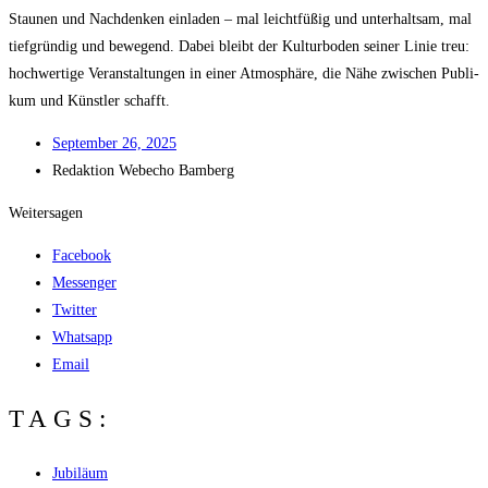
Stau­nen und Nach­den­ken ein­la­den – mal leicht­fü­ßig und unter­halt­sam, mal
tief­grün­dig und bewe­gend. Dabei bleibt der Kul­tur­bo­den sei­ner Linie treu:
hoch­wer­ti­ge Ver­an­stal­tun­gen in einer Atmo­sphä­re, die Nähe zwi­schen Publi­
kum und Künst­ler schafft.
Sep­tem­ber 26, 2025
Redak­ti­on
Web­echo Bamberg
Weitersagen
Facebook
Messenger
Twitter
Whatsapp
Email
TAGS:
Jubiläum