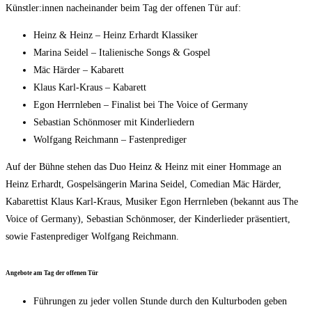
Künstler:innen nach­ein­an­der beim Tag der offe­nen Tür auf:
Heinz & Heinz – Heinz Erhardt Klassiker
Mari­na Sei­del – Ita­lie­ni­sche Songs & Gospel
Mäc Här­der – Kabarett
Klaus Karl-Kraus – Kabarett
Egon Herrn­le­ben – Fina­list bei The Voice of Germany
Sebas­ti­an Schön­mo­ser mit Kinderliedern
Wolf­gang Reich­mann – Fastenprediger
Auf der Büh­ne ste­hen das Duo Heinz & Heinz mit einer Hom­mage an
Heinz Erhardt, Gos­pel­sän­ge­rin Mari­na Sei­del, Come­di­an Mäc Här­der,
Kaba­ret­tist Klaus Karl-Kraus, Musi­ker Egon Herrn­le­ben (bekannt aus The
Voice of Ger­ma­ny), Sebas­ti­an Schön­mo­ser, der Kin­der­lie­der prä­sen­tiert,
sowie Fas­ten­pre­di­ger Wolf­gang Reichmann.
Ange­bo­te am Tag der offe­nen Tür
Füh­run­gen zu jeder vol­len Stun­de durch den Kul­tur­bo­den geben