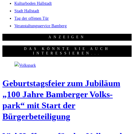
Kulturboden Hallstadt
Stadt Hallstadt
Tag der offenen Tür
Veranstaltungsservice Bamberg
ANZEI­GEN
DAS KÖNNTE SIE AUCH
INTERESSIEREN...
Geburts­tags­fei­er zum Jubi­lä­um
„100 Jah­re Bam­ber­ger Volks­
park“ mit Start der
Bürgerbeteiligung