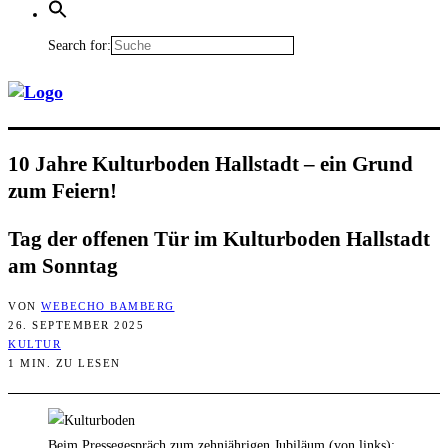
Search for:
10 Jah­re Kul­tur­bo­den Hall­stadt – ein Grund
zum Feiern!
Tag der offe­nen Tür im Kul­tur­bo­den Hall­stadt
am Sonntag
VON
WEBECHO BAMBERG
26. SEPTEMBER 2025
KULTUR
1 MIN. ZU LESEN
Beim Pressegespräch zum zehnjährigen Jubiläum (von links):