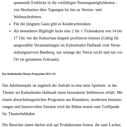
span­nen­de Ein­bli­cke in die viel­fäl­ti­gen Nut­zungs­mög­lich­kei­ten –
von Hoch­zei­ten über Tagun­gen bis hin zu Ver­eins- und
Weihnachtsfeiern.
Für die jüngs­ten Gäs­te gibt es Kinderschminken.
Als beson­de­res High­light lockt eine 2 für 1 Ticke­tak­ti­on von 14 bis
17 Uhr, bei der Kul­tur­fans dop­pelt pro­fi­tie­ren kön­nen (Gül­tig für
aus­ge­wähl­te Ver­an­stal­tun­gen im Kul­tur­bo­den Hall­stadt vom Ver­an­
stal­tungs­ser­vice Bam­berg, nur solan­ge der Vor­rat reicht und nur vor
Ort im genann­ten Zeitraum).
Das Kul­tur­bo­den Thea­ter-Pro­gramm 2025/​/​26
Das Jubi­lä­ums­jahr ist zugleich der Auf­takt in eine neue Spiel­zeit, in der
Thea­ter im Kul­tur­bo­den Hall­stadt einen beson­de­ren Stel­len­wert erhält. Mit
einem abwechs­lungs­rei­chen Pro­gramm aus Klas­si­kern, moder­nen Insze­nie­
run­gen und humor­vol­len Stü­cken wird die Büh­ne erneut zum Treff­punkt
für Theaterliebhaber.
Die Besucher:innen dür­fen sich auf Pro­duk­tio­nen freu­en, die zum Lachen,