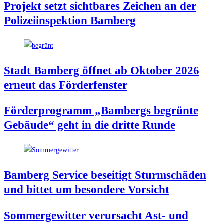
Pro­jekt setzt sicht­ba­res Zei­chen an der
Poli­zei­in­spek­ti­on Bamberg
Stadt Bam­berg öff­net ab Okto­ber 2026
erneut das Förderfenster
För­der­pro­gramm „Bam­bergs begrün­te
Gebäu­de“ geht in die drit­te Runde
Bam­berg Ser­vice besei­tigt Sturm­schä­den
und bit­tet um beson­de­re Vorsicht
Som­mer­ge­wit­ter ver­ur­sacht Ast- und