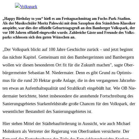
„Hap­py Bir­th­day to you“ hieß es am Frei­tag­nach­mit­tag am Fuchs-Park-Sta­di­on.
Als der Musik­schü­ler Moritz Palow­ski mit dem Saxo­phon den Ständ­chen-Klas­si­ker
anspiel­te, war dies der offi­zi­el­le Geburts­tags­gruß an den Bam­ber­ger Volks­park, der
vor 100 Jah­ren offi­zi­ell ein­ge­weiht wur­de. Zahl­rei­che Gäs­te und Freun­de des Volks­
parks schlos­sen sich den guten Wün­schen an.
„Der Volks­park blickt auf 100 Jah­re Geschich­te zurück – und jetzt beginnt
das nächs­te Kapi­tel. Gemein­sam mit den Bam­ber­ge­rin­nen und Bam­ber­gern
wol­len wir die­sen beson­de­ren Ort fit für die Zukunft machen“, sag­te Ober­
bür­ger­meis­ter Sebas­ti­an M. Nie­der­mai­er. Denn es gibt Grund zu Opti­mis­
mus für die rund 20 Hekt­ar gro­ße Anla­ge, die in den ver­gan­ge­nen Jahr­zehn­
ten etwas an Auf­ent­halts­qua­li­tät und Strahl­kraft ein­ge­büßt hat. Wie OB Nie­
der­mai­er berich­te­te, bie­tet ins­be­son­de­re die anste­hen­de Fort­schrei­bung des
Sanie­rungs­ge­bie­tes Star­ken­feld­stra­ße gro­ße Chan­cen für den Volks­park, der
wesent­li­cher Bestand­teil des Sanie­rungs­ge­bie­tes ist.
Hier ste­hen Mit­tel der Städ­te­bau­för­de­rung in Aus­sicht, wie auch Micha­el
Mohn­korn als Ver­tre­ter der Regie­rung von Ober­fran­ken ver­si­cher­te. Der