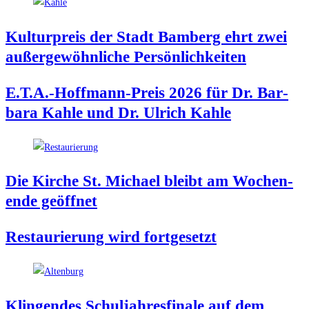
Kul­tur­preis der Stadt Bam­berg ehrt zwei
außer­ge­wöhn­li­che Persönlichkeiten
E.T.A.-Hoffmann-Preis 2026 für Dr. Bar­
ba­ra Kah­le und Dr. Ulrich Kahle
Die Kir­che St. Micha­el bleibt am Wochen­
en­de geöffnet
Restau­rie­rung wird fortgesetzt
Klin­gen­des Schul­jah­res­fi­na­le auf dem