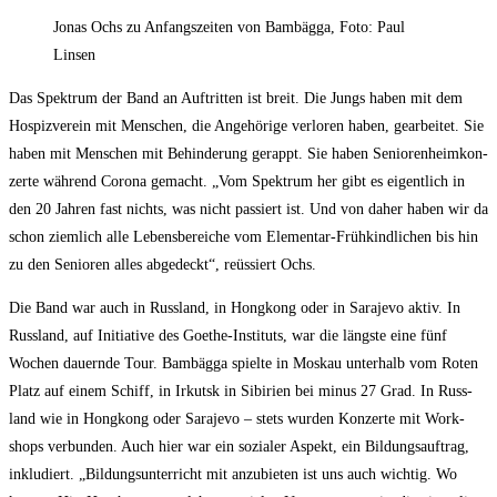
Jonas Ochs zu Anfangs­zei­ten von Bam­bäg­ga, Foto: Paul
Linsen
Das Spek­trum der Band an Auf­trit­ten ist breit. Die Jungs haben mit dem
Hos­piz­ver­ein mit Men­schen, die Ange­hö­ri­ge ver­lo­ren haben, gear­bei­tet. Sie
haben mit Men­schen mit Behin­de­rung gerappt. Sie haben Senio­ren­heim­kon­
zer­te wäh­rend Coro­na gemacht. „Vom Spek­trum her gibt es eigent­lich in
den 20 Jah­ren fast nichts, was nicht pas­siert ist. Und von daher haben wir da
schon ziem­lich alle Lebens­be­rei­che vom Ele­men­tar-Früh­kind­li­chen bis hin
zu den Senio­ren alles abge­deckt“, reüs­siert Ochs.
Die Band war auch in Russ­land, in Hong­kong oder in Sara­je­vo aktiv. In
Russ­land, auf Initia­ti­ve des Goe­the-Insti­tuts, war die längs­te eine fünf
Wochen dau­ern­de Tour. Bam­bäg­ga spiel­te in Mos­kau unter­halb vom Roten
Platz auf einem Schiff, in Irkutsk in Sibi­ri­en bei minus 27 Grad. In Russ­
land wie in Hong­kong oder Sara­je­vo – stets wur­den Kon­zer­te mit Work­
shops ver­bun­den. Auch hier war ein sozia­ler Aspekt, ein Bil­dungs­auf­trag,
inklu­diert. „Bil­dungs­un­ter­richt mit anzu­bie­ten ist uns auch wich­tig. Wo