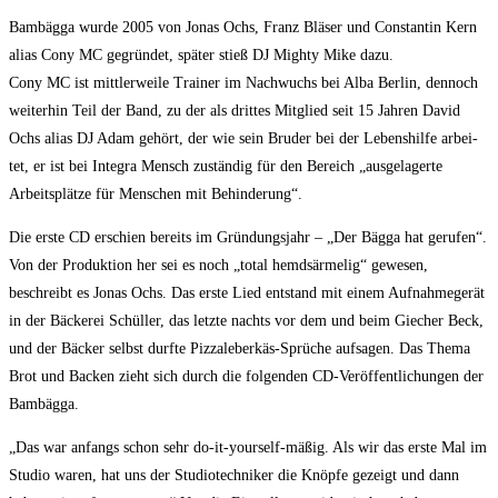
Bam­bäg­ga wur­de 2005 von Jonas Ochs, Franz Blä­ser und Con­stan­tin Kern
ali­as Cony MC gegrün­det, spä­ter stieß DJ Migh­ty Mike dazu.
Cony MC ist mitt­ler­wei­le Trai­ner im Nach­wuchs bei Alba Ber­lin, den­noch
wei­ter­hin Teil der Band, zu der als drit­tes Mit­glied seit 15 Jah­ren David
Ochs ali­as DJ Adam gehört, der wie sein Bru­der bei der Lebens­hil­fe arbei­
tet, er ist bei Inte­gra Mensch zustän­dig für den Bereich „aus­ge­la­ger­te
Arbeits­plät­ze für Men­schen mit Behinderung“.
Die ers­te CD erschien bereits im Grün­dungs­jahr – „Der Bäg­ga hat geru­fen“.
Von der Pro­duk­ti­on her sei es noch „total hemds­är­me­lig“ gewe­sen,
beschreibt es Jonas Ochs. Das ers­te Lied ent­stand mit einem Auf­nah­me­ge­rät
in der Bäcke­rei Schül­ler, das letz­te nachts vor dem und beim Gie­cher Beck,
und der Bäcker selbst durf­te Piz­za­le­ber­käs-Sprü­che auf­sa­gen. Das The­ma
Brot und Backen zieht sich durch die fol­gen­den CD-Ver­öf­fent­li­chun­gen der
Bambägga.
„Das war anfangs schon sehr do-it-yours­elf-mäßig. Als wir das ers­te Mal im
Stu­dio waren, hat uns der Stu­dio­tech­ni­ker die Knöp­fe gezeigt und dann