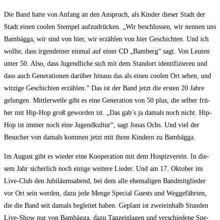
Die Band hat­te von Anfang an den Anspruch, als Kin­der die­ser Stadt der
Stadt einen coo­len Stem­pel auf­zu­drü­cken. „Wir beschlos­sen, wir nen­nen uns
Bam­bäg­ga, wir sind von hier, wir erzäh­len von hier Geschich­ten. Und ich
woll­te, dass irgend­ei­ner ein­mal auf einer CD „Bam­berg“ sagt. Von Leu­ten
unter 50. Also, dass Jugend­li­che sich mit dem Stand­ort iden­ti­fi­zie­ren und
dass auch Gene­ra­tio­nen dar­über hin­aus das als einen coo­len Ort sehen, und
wit­zi­ge Geschich­ten erzäh­len.“ Das ist der Band jetzt die ers­ten 20 Jah­re
gelun­gen. Mitt­ler­wei­le gibt es eine Gene­ra­ti­on von 50 plus, die sel­ber frü­
her mit Hip-Hop groß gewor­den ist. „Das gab’s ja damals noch nicht. Hip-
Hop ist immer noch eine Jugend­kul­tur“, sagt Jonas Ochs. Und viel der
Besu­cher von damals kom­men jetzt mit ihren Kin­dern zu Bambägga.
Im August gibt es wie­der eine Koope­ra­ti­on mit dem Hos­piz­ver­ein. In die­
sem Jahr sicher­lich noch eini­ge wei­te­re Lie­der. Und am 17. Okto­ber im
Live-Club den Jubi­lä­ums­abend, bei dem alle ehe­ma­li­gen Band­mit­glie­der
vor Ort sein wer­den, dazu jede Men­ge Spe­cial Guests und Weg­ge­fähr­ten,
die die Band seit damals beglei­tet haben. Geplant ist zwei­ein­halb Stun­den
Live-Show nur von Bam­bäg­ga, dazu Tanz­ein­la­gen und ver­schie­de­ne Spe­