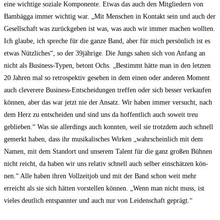
eine wich­ti­ge sozia­le Kom­po­nen­te. Etwas das auch den Mit­glie­dern von
Bam­bäg­ga immer wich­tig war. „Mit Men­schen in Kon­takt sein und auch der
Gesell­schaft was zurück­ge­ben ist was, was auch wir immer machen woll­ten.
Ich glau­be, ich spre­che für die gan­ze Band, aber für mich per­sön­lich ist es
etwas Nütz­li­ches“, so der 39jährige. Die Jungs sahen sich von Anfang an
nicht als Busi­ness-Typen, betont Ochs. „Bestimmt hät­te man in den letz­ten
20 Jah­ren mal so retro­spek­tiv gese­hen in dem einen oder ande­ren Moment
auch cle­vere­re Busi­ness-Ent­schei­dun­gen tref­fen oder sich bes­ser ver­kau­fen
kön­nen, aber das war jetzt nie der Ansatz. Wir haben immer ver­sucht, nach
dem Herz zu ent­schei­den und sind uns da hof­fent­lich auch soweit treu
geblie­ben.“ Was sie aller­dings auch konn­ten, weil sie trotz­dem auch schnell
gemerkt haben, dass ihr musi­ka­li­sches Wir­ken „wahr­schein­lich mit dem
Namen, mit dem Stand­ort und unse­rem Talent für die ganz gro­ßen Büh­nen
nicht reicht, da haben wir uns rela­tiv schnell auch sel­ber ein­schät­zen kön­
nen.“ Alle haben ihren Voll­zeit­job und mit der Band schon weit mehr
erreicht als sie sich hät­ten vor­stel­len kön­nen. „Wenn man nicht muss, ist
vie­les deut­lich ent­spann­ter und auch nur von Lei­den­schaft geprägt.“