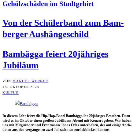
Gehölz­schä­den im Stadtgebiet
Von der Schü­ler­band zum Bam­
ber­ger Aushängeschild
Bam­bäg­ga fei­ert 20jähriges
Jubiläum
VON
MANUEL WERNER
15. OKTOBER 2025
KULTUR
In die­sem Jahr fei­ert die Hip-Hop-Band Bam­bäg­ga ihr 20jähriges Bestehen. Dazu
wird es im Okto­ber einen gro­ßen Jubi­lä­ums-Abend mit Kon­zert geben. Wir haben
uns mit Mit­grün­der und Front­mann Jonas Ochs unter­hal­ten, der auf eini­ge Anek­
do­ten aus den ver­gan­ge­nen zwei Jahr­zehn­ten zurück­bli­cken konnte.