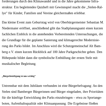
for­de­run­gen durch den Kli­ma­wan­del und in die Jah­re gekom­me­ne Infra­
struk­tur. Ein beglei­ten­des Quiz­heft mit Gewinn­spiel macht die „Ste­len-Ral­
lye“ für Kin­der, Fami­li­en und Ver­ei­ne glei­cher­ma­ßen erlebbar.
Das klei­ne Event zum Geburts­tag wird von Ober­bür­ger­meis­ter Sebas­ti­an M.
Nie­der­mai­er eröff­net, anschlie­ßend gibt das Stadt­pla­nungs­amt einen kur­zen
fach­li­chen Ein­blick in die anste­hen­den Vor­be­rei­ten­den Unter­su­chun­gen, die
die Grund­la­ge für die geplan­te Sanie­rung und kli­ma­ge­rech­te Moder­ni­sie­
rung des Parks bil­det. Im Anschluss wird die Schutz­ge­mein­schaf Alt Bam­
berg e.V. einen kur­zen Rück­blick auf 100 Jah­re Park­ge­schich­te geben. Den
Höhe­punkt bil­det dann die sym­bo­li­sche Ent­hül­lung der ers­ten Ste­le mit
musi­ka­li­scher Begleitung.
„Bür­ger­be­tei­li­gung ist uns wichtig“
Untrenn­bar mit dem Jubi­lä­um ver­bun­den ist eine Bür­ger­be­fra­gung: An den
Ste­len sind Bam­ber­ger Bür­ge­rin­nen und Bür­ger ein­ge­la­den, ihre Prio­ri­tä­ten
für die künf­ti­ge Ent­wick­lung des Parks ein­zu­brin­gen – etwa zu Sport­an­ge­
bo­ten, Auf­ent­halts­qua­li­tät oder Kli­ma­an­pas­sung. Die Ergeb­nis­se flie­ßen