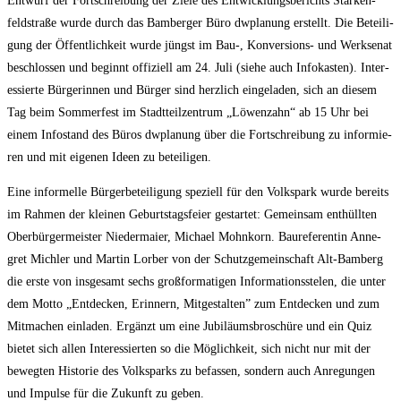
Ent­wurf der Fort­schrei­bung der Zie­le des Ent­wick­lungs­be­richts Star­ken­
feld­stra­ße wur­de durch das Bam­ber­ger Büro dwpla­nung erstellt. Die Betei­li­
gung der Öffent­lich­keit wur­de jüngst im Bau‑, Kon­ver­si­ons- und Werkse­nat
beschlos­sen und beginnt offi­zi­ell am 24. Juli (sie­he auch Info­kas­ten). Inter­
es­sier­te Bür­ge­rin­nen und Bür­ger sind herz­lich ein­ge­la­den, sich an die­sem
Tag beim Som­mer­fest im Stadt­teil­zen­trum „Löwen­zahn“ ab 15 Uhr bei
einem Info­stand des Büros dwpla­nung über die Fort­schrei­bung zu infor­mie­
ren und mit eige­nen Ideen zu beteiligen.
Eine infor­mel­le Bür­ger­be­tei­li­gung spe­zi­ell für den Volks­park wur­de bereits
im Rah­men der klei­nen Geburts­tags­fei­er gestar­tet: Gemein­sam ent­hüll­ten
Ober­bür­ger­meis­ter Nie­der­mai­er, Micha­el Mohn­korn. Bau­re­fe­ren­tin Anne­
gret Mich­ler und Mar­tin Lor­ber von der Schutz­ge­mein­schaft Alt-Bam­berg
die ers­te von ins­ge­samt sechs groß­for­ma­ti­gen Infor­ma­ti­ons­ste­len, die unter
dem Mot­to „Ent­de­cken, Erin­nern, Mit­ge­stal­ten” zum Ent­de­cken und zum
Mit­ma­chen ein­la­den. Ergänzt um eine Jubi­lä­ums­bro­schü­re und ein Quiz
bie­tet sich allen Inter­es­sier­ten so die Mög­lich­keit, sich nicht nur mit der
beweg­ten His­to­rie des Volks­parks zu befas­sen, son­dern auch Anre­gun­gen
und Impul­se für die Zukunft zu geben.