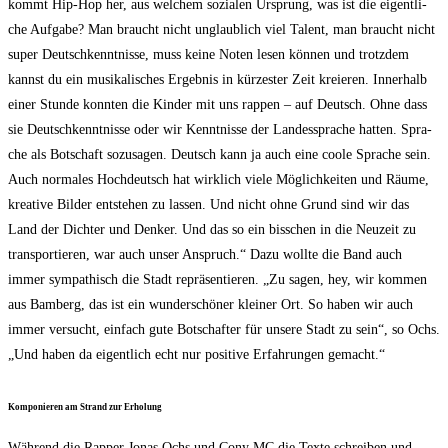
kommt Hip-Hop her, aus wel­chem sozia­len Ursprung, was ist die eigent­li­
che Auf­ga­be? Man braucht nicht unglaub­lich viel Talent, man braucht nicht
super Deutsch­kennt­nis­se, muss kei­ne Noten lesen kön­nen und trotz­dem
kannst du ein musi­ka­li­sches Ergeb­nis in kür­zes­ter Zeit kre­ieren. Inner­halb
einer Stun­de konn­ten die Kin­der mit uns rap­pen – auf Deutsch. Ohne dass
sie Deutsch­kennt­nis­se oder wir Kennt­nis­se der Lan­des­spra­che hat­ten. Spra­
che als Bot­schaft sozu­sa­gen. Deutsch kann ja auch eine coo­le Spra­che sein.
Auch nor­ma­les Hoch­deutsch hat wirk­lich vie­le Mög­lich­kei­ten und Räu­me,
krea­ti­ve Bil­der ent­ste­hen zu las­sen. Und nicht ohne Grund sind wir das
Land der Dich­ter und Den­ker. Und das so ein biss­chen in die Neu­zeit zu
trans­por­tie­ren, war auch unser Anspruch.“ Dazu woll­te die Band auch
immer sym­pa­thisch die Stadt reprä­sen­tie­ren. „Zu sagen, hey, wir kom­men
aus Bam­berg, das ist ein wun­der­schö­ner klei­ner Ort. So haben wir auch
immer ver­sucht, ein­fach gute Bot­schaf­ter für unse­re Stadt zu sein“, so Ochs.
„Und haben da eigent­lich echt nur posi­ti­ve Erfah­run­gen gemacht.“
Kom­po­nie­ren am Strand zur Erholung
Wäh­rend die Rap­per Jonas Ochs und Cony MC die Tex­te schrei­ben und