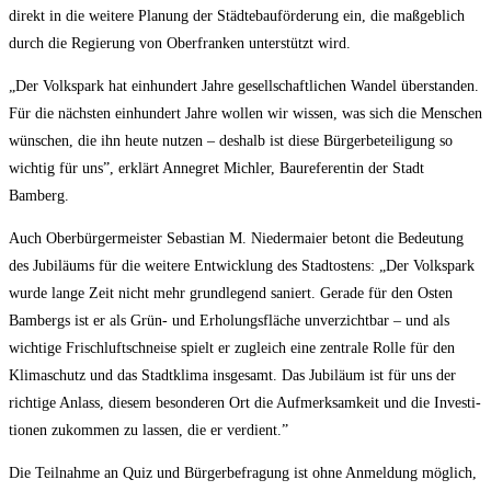
direkt in die wei­te­re Pla­nung der Städ­te­bau­för­de­rung ein, die maß­geb­lich
durch die Regie­rung von Ober­fran­ken unter­stützt wird.
„Der Volks­park hat ein­hun­dert Jah­re gesell­schaft­li­chen Wan­del über­stan­den.
Für die nächs­ten ein­hun­dert Jah­re wol­len wir wis­sen, was sich die Men­schen
wün­schen, die ihn heu­te nut­zen – des­halb ist die­se Bür­ger­be­tei­li­gung so
wich­tig für uns”, erklärt Anne­gret Mich­ler, Bau­re­fe­ren­tin der Stadt
Bamberg.
Auch Ober­bür­ger­meis­ter Sebas­ti­an M. Nie­der­mai­er betont die Bedeu­tung
des Jubi­lä­ums für die wei­te­re Ent­wick­lung des Stadtos­tens: „Der Volks­park
wur­de lan­ge Zeit nicht mehr grund­le­gend saniert. Gera­de für den Osten
Bam­bergs ist er als Grün- und Erho­lungs­flä­che unver­zicht­bar – und als
wich­ti­ge Frisch­luft­schnei­se spielt er zugleich eine zen­tra­le Rol­le für den
Kli­ma­schutz und das Stadt­kli­ma ins­ge­samt. Das Jubi­lä­um ist für uns der
rich­ti­ge Anlass, die­sem beson­de­ren Ort die Auf­merk­sam­keit und die Inves­ti­
tio­nen zukom­men zu las­sen, die er verdient.”
Die Teil­nah­me an Quiz und Bür­ger­be­fra­gung ist ohne Anmel­dung mög­lich,