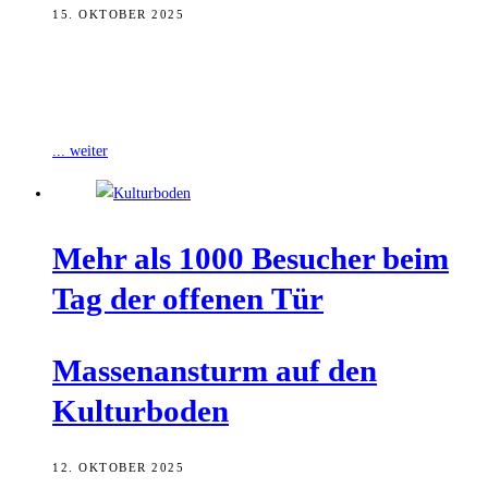
15. OKTOBER 2025
In diesem Jahr feiert die Hip-Hop-Band Bambägga ihr 20jähriges
Bestehen. Dazu wird es im Oktober einen großen Jubiläums-Abend
mit Konzert geben. Wir
... weiter
Mehr als 1000 Besu­cher beim
Tag der offe­nen Tür
Mas­sen­an­sturm auf den
Kulturboden
12. OKTOBER 2025