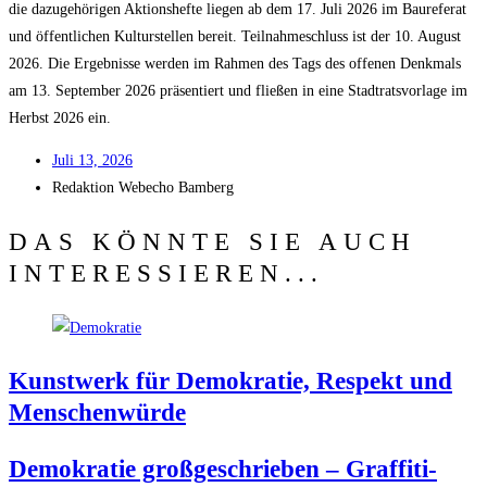
die dazu­ge­hö­ri­gen Akti­ons­hef­te lie­gen ab dem 17. Juli 2026 im Bau­re­fe­rat
und öffent­li­chen Kul­tur­stel­len bereit. Teil­nah­me­schluss ist der 10. August
2026. Die Ergeb­nis­se wer­den im Rah­men des Tags des offe­nen Denk­mals
am 13. Sep­tem­ber 2026 prä­sen­tiert und flie­ßen in eine Stadt­rats­vor­la­ge im
Herbst 2026 ein.
Juli 13, 2026
Redak­ti­on
Web­echo Bamberg
DAS KÖNNTE SIE AUCH
INTERESSIEREN...
Kunst­werk für Demo­kra­tie, Respekt und
Menschenwürde
Demo­kra­tie groß­ge­schrie­ben – Graf­fi­ti-