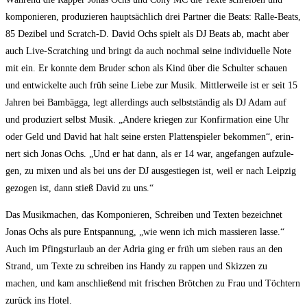
kom­po­nie­ren, pro­du­zie­ren haupt­säch­lich drei Part­ner die Beats: Ral­le-Beats,
85 Dezi­bel und Scratch‑D. David Ochs spielt als DJ Beats ab, macht aber
auch Live-Scrat­ching und bringt da auch noch­mal sei­ne indi­vi­du­el­le Note
mit ein. Er konn­te dem Bru­der schon als Kind über die Schul­ter schau­en
und ent­wi­ckel­te auch früh sei­ne Lie­be zur Musik. Mitt­ler­wei­le ist er seit 15
Jah­ren bei Bam­bäg­ga, legt aller­dings auch selbst­stän­dig als DJ Adam auf
und pro­du­ziert selbst Musik. „Ande­re krie­gen zur Kon­fir­ma­ti­on eine Uhr
oder Geld und David hat halt sei­ne ers­ten Plat­ten­spie­ler bekom­men“, erin­
nert sich Jonas Ochs. „Und er hat dann, als er 14 war, ange­fan­gen auf­zu­le­
gen, zu mixen und als bei uns der DJ aus­ge­stie­gen ist, weil er nach Leip­zig
gezo­gen ist, dann stieß David zu uns.“
Das Musik­ma­chen, das Kom­po­nie­ren, Schrei­ben und Tex­ten bezeich­net
Jonas Ochs als pure Ent­span­nung, „wie wenn ich mich mas­sie­ren las­se.“
Auch im Pfings­t­ur­laub an der Adria ging er früh um sie­ben raus an den
Strand, um Tex­te zu schrei­ben ins Han­dy zu rap­pen und Skiz­zen zu
machen, und kam anschlie­ßend mit fri­schen Bröt­chen zu Frau und Töch­tern
zurück ins Hotel.