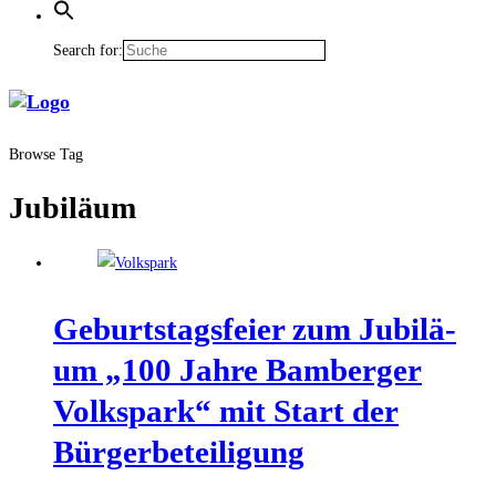
Search for:
Browse Tag
Jubiläum
Geburts­tags­fei­er zum Jubi­lä­
um „100 Jah­re Bam­ber­ger
Volks­park“ mit Start der
Bürgerbeteiligung