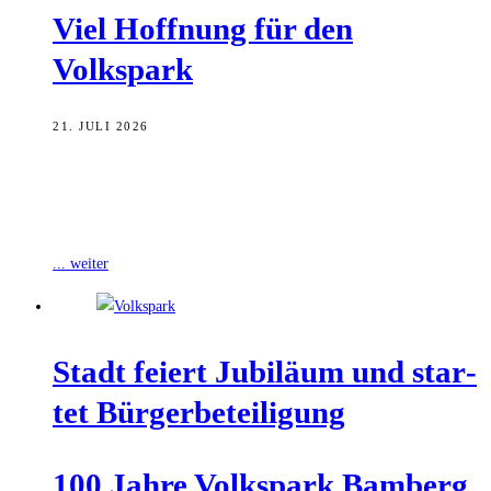
Viel Hoff­nung für den
Volkspark
21. JULI 2026
„Happy Birthday to you“ hieß es am Freitagnachmittag am Fuchs-
Park-Stadion. Als der Musikschüler Moritz Palowski mit dem
Saxophon den Ständchen-Klassiker anspielte, war
... weiter
Stadt fei­ert Jubi­lä­um und star­
tet Bürgerbeteiligung
100 Jah­re Volks­park Bamberg