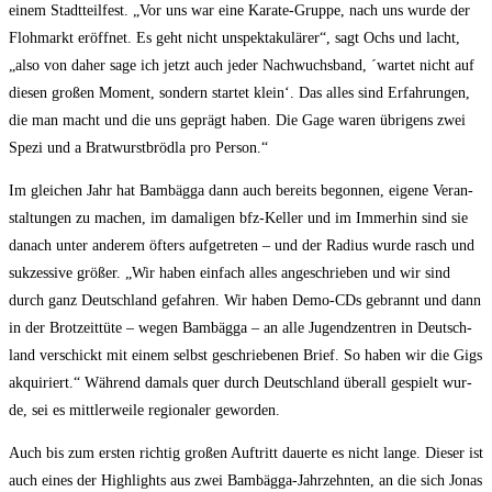
einem Stadt­teil­fest. „Vor uns war eine Kara­te-Grup­pe, nach uns wur­de der
Floh­markt eröff­net. Es geht nicht unspek­ta­ku­lä­rer“, sagt Ochs und lacht,
„also von daher sage ich jetzt auch jeder Nach­wuchs­band, ´war­tet nicht auf
die­sen gro­ßen Moment, son­dern star­tet klein‘. Das alles sind Erfah­run­gen,
die man macht und die uns geprägt haben. Die Gage waren übri­gens zwei
Spe­zi und a Brat­wurst­bröd­la pro Person.“
Im glei­chen Jahr hat Bam­bäg­ga dann auch bereits begon­nen, eige­ne Ver­an­
stal­tun­gen zu machen, im dama­li­gen bfz-Kel­ler und im Immer­hin sind sie
danach unter ande­rem öfters auf­ge­tre­ten – und der Radi­us wur­de rasch und
suk­zes­si­ve grö­ßer. „Wir haben ein­fach alles ange­schrie­ben und wir sind
durch ganz Deutsch­land gefah­ren. Wir haben Demo-CDs gebrannt und dann
in der Brot­zeit­tü­te – wegen Bam­bäg­ga – an alle Jugend­zen­tren in Deutsch­
land ver­schickt mit einem selbst geschrie­be­nen Brief. So haben wir die Gigs
akqui­riert.“ Wäh­rend damals quer durch Deutsch­land über­all gespielt wur­
de, sei es mitt­ler­wei­le regio­na­ler geworden.
Auch bis zum ers­ten rich­tig gro­ßen Auf­tritt dau­er­te es nicht lan­ge. Die­ser ist
auch eines der High­lights aus zwei Bam­bäg­ga-Jahr­zehn­ten, an die sich Jonas