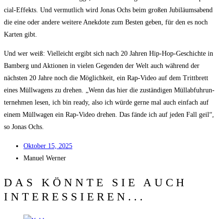
cial-Effekts. Und ver­mut­lich wird Jonas Ochs beim gro­ßen Jubi­lä­ums­abend
die eine oder ande­re wei­te­re Anek­do­te zum Bes­ten geben, für den es noch
Kar­ten gibt.
Und wer weiß: Viel­leicht ergibt sich nach 20 Jah­ren Hip-Hop-Geschich­te in
Bam­berg und Aktio­nen in vie­len Gegen­den der Welt auch wäh­rend der
nächs­ten 20 Jah­re noch die Mög­lich­keit, ein Rap-Video auf dem Tritt­brett
eines Müll­wa­gens zu dre­hen. „Wenn das hier die zustän­di­gen Müll­ab­fuhr­un­
ter­neh­men lesen, ich bin rea­dy, also ich wür­de ger­ne mal auch ein­fach auf
einem Müll­wa­gen ein Rap-Video dre­hen. Das fän­de ich auf jeden Fall geil“,
so Jonas Ochs.
Okto­ber 15, 2025
Manu­el Werner
DAS KÖNNTE SIE AUCH
INTERESSIEREN...