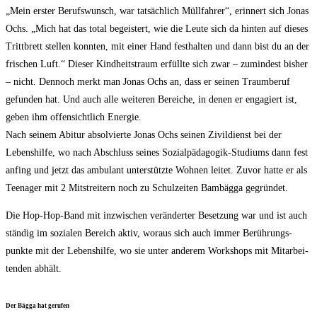
„Mein ers­ter Berufs­wunsch, war tat­säch­lich Müll­fah­rer“, erin­nert sich Jonas
Ochs. „Mich hat das total begeis­tert, wie die Leu­te sich da hin­ten auf die­ses
Tritt­brett stel­len konn­ten, mit einer Hand fest­hal­ten und dann bist du an der
fri­schen Luft.“ Die­ser Kind­heits­traum erfüll­te sich zwar – zumin­dest bis­her
– nicht. Den­noch merkt man Jonas Ochs an, dass er sei­nen Traum­be­ruf
gefun­den hat. Und auch alle wei­te­ren Berei­che, in denen er enga­giert ist,
geben ihm offen­sicht­lich Ener­gie.
Nach sei­nem Abitur absol­vier­te Jonas Ochs sei­nen Zivil­dienst bei der
Lebens­hil­fe, wo nach Abschluss sei­nes Sozi­al­päd­ago­gik-Stu­di­ums dann fest
anfing und jetzt das ambu­lant unter­stütz­te Woh­nen lei­tet. Zuvor hat­te er als
Teen­ager mit 2 Mit­strei­tern noch zu Schul­zei­ten Bam­bäg­ga gegründet.
Die Hop-Hop-Band mit inzwi­schen ver­än­der­ter Beset­zung war und ist auch
stän­dig im sozia­len Bereich aktiv, wor­aus sich auch immer Berüh­rungs­
punk­te mit der Lebens­hil­fe, wo sie unter ande­rem Work­shops mit Mit­ar­bei­
ten­den abhält.
Der Bäg­ga hat gerufen