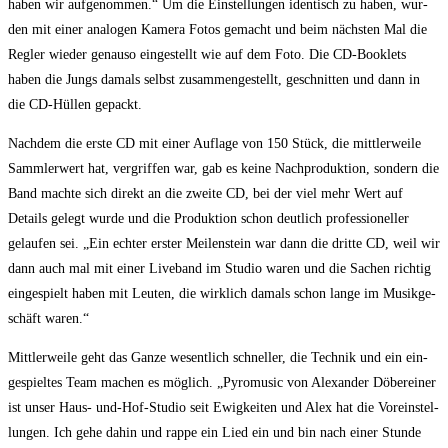
haben wir auf­ge­nom­men.“ Um die Ein­stel­lun­gen iden­tisch zu haben, wur­
den mit einer ana­lo­gen Kame­ra Fotos gemacht und beim nächs­ten Mal die
Reg­ler wie­der genau­so ein­ge­stellt wie auf dem Foto. Die CD-Book­lets
haben die Jungs damals selbst zusam­men­ge­stellt, geschnit­ten und dann in
die CD-Hül­len gepackt.
Nach­dem die ers­te CD mit einer Auf­la­ge von 150 Stück, die mitt­ler­wei­le
Samm­ler­wert hat, ver­grif­fen war, gab es kei­ne Nach­pro­duk­ti­on, son­dern die
Band mach­te sich direkt an die zwei­te CD, bei der viel mehr Wert auf
Details gelegt wur­de und die Pro­duk­ti­on schon deut­lich pro­fes­sio­nel­ler
gelau­fen sei. „Ein ech­ter ers­ter Mei­len­stein war dann die drit­te CD, weil wir
dann auch mal mit einer Live­band im Stu­dio waren und die Sachen rich­tig
ein­ge­spielt haben mit Leu­ten, die wirk­lich damals schon lan­ge im Musik­ge­
schäft waren.“
Mitt­ler­wei­le geht das Gan­ze wesent­lich schnel­ler, die Tech­nik und ein ein­
ge­spiel­tes Team machen es mög­lich. „Pyro­mu­sic von Alex­an­der Döbe­r­ei­ner
ist unser Haus- und-Hof-Stu­dio seit Ewig­kei­ten und Alex hat die Vor­ein­stel­
lun­gen. Ich gehe dahin und rap­pe ein Lied ein und bin nach einer Stun­de