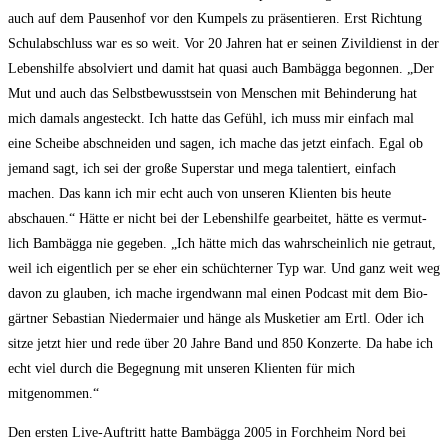
auch auf dem Pau­sen­hof vor den Kum­pels zu prä­sen­tie­ren. Erst Rich­tung
Schul­ab­schluss war es so weit. Vor 20 Jah­ren hat er sei­nen Zivil­dienst in der
Lebens­hil­fe absol­viert und damit hat qua­si auch Bam­bäg­ga begon­nen. „Der
Mut und auch das Selbst­be­wusst­sein von Men­schen mit Behin­de­rung hat
mich damals ange­steckt. Ich hat­te das Gefühl, ich muss mir ein­fach mal
eine Schei­be abschnei­den und sagen, ich mache das jetzt ein­fach. Egal ob
jemand sagt, ich sei der gro­ße Super­star und mega talen­tiert, ein­fach
machen. Das kann ich mir echt auch von unse­ren Kli­en­ten bis heu­te
abschau­en.“ Hät­te er nicht bei der Lebens­hil­fe gear­bei­tet, hät­te es ver­mut­
lich Bam­bäg­ga nie gege­ben. „Ich hät­te mich das wahr­schein­lich nie getraut,
weil ich eigent­lich per se eher ein schüch­ter­ner Typ war. Und ganz weit weg
davon zu glau­ben, ich mache irgend­wann mal einen Pod­cast mit dem Bio­
gärt­ner Sebas­ti­an Nie­der­mai­er und hän­ge als Mus­ke­tier am Ertl. Oder ich
sit­ze jetzt hier und rede über 20 Jah­re Band und 850 Kon­zer­te. Da habe ich
echt viel durch die Begeg­nung mit unse­ren Kli­en­ten für mich
mitgenommen.“
Den ers­ten Live-Auf­tritt hat­te Bam­bäg­ga 2005 in Forch­heim Nord bei