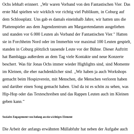
Ochs leb­haft erin­nert. „Wir waren Vor­band von den Fan­tas­ti­schen Vier. Das
ers­te Mal spiel­ten wir wirk­lich vor rich­tig viel Publi­kum, in Coburg auf
dem Schloss­platz. Uns gab es damals ein­ein­halb Jah­re, wir hat­ten uns die
Plat­ten­spie­ler aus dem Jugend­zen­trum am Mar­ga­re­ten­damm aus­ge­lie­hen
und stan­den vor 6.000 Leu­ten als Vor­band der Fan­tas­ti­schen Vier.“ Hat­ten
sie in Forch­heim Nord oder im Immer­hin vor maxi­mal 100 Leu­ten gespielt,
stan­den in Coburg plötz­lich tau­sen­de Leu­te vor der Büh­ne. Die­ser Auf­tritt
hat Bam­bäg­ga außer­dem an dem Tag vie­le Kon­tak­te und neue Kon­zer­te
beschert. Was für Jonas Ochs immer wie­der High­lights sind, sind Momen­te
im Klei­nen, die eher nach­denk­li­cher sind. „Wir haben ja auch Work­shops
gemacht beim Hos­piz­ver­ein, mit Men­schen, die Men­schen ver­lo­ren haben
und dar­über einen Song gemacht haben. Und da ist es schön zu sehen, was
Hip-Hop oder das Tex­te­schrei­ben und das Rap­pen Leu­ten auch im Klei­nen
geben kann.“
Sozia­les Enga­ge­ment von Anfang an ein wich­ti­ges Element
Die Arbeit der anfangs erwähn­ten Müll­ab­fuhr hat neben der Auf­ga­be auch