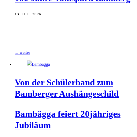
13. JULI 2026
Der Volkspark Bamberg feiert in diesem Jahr ein besonderes
Jubiläum: Seit 100 Jahren ist er einer der zentralen Orte für Sport,
Freizeit
... weiter
Von der Schü­ler­band zum
Bam­ber­ger Aushängeschild
Bam­bäg­ga fei­ert 20jähriges
Jubiläum