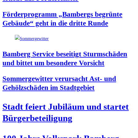
För­der­pro­gramm „Bam­bergs begrün­te
Gebäu­de“ geht in die drit­te Runde
Bam­berg Ser­vice besei­tigt Sturm­schä­den
und bit­tet um beson­de­re Vorsicht
Som­mer­ge­wit­ter ver­ur­sacht Ast- und
Gehölz­schä­den im Stadtgebiet
Stadt fei­ert Jubi­lä­um und star­tet
Bürgerbeteiligung