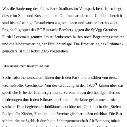
Was die Sanie­rung des Fuchs-Park-Sta­di­ons im Volks­park betrifft, so liegt
die­ser im Zeit- und Kos­ten­rah­men. Die Innen­ar­bei­ten im Umklei­de­be­reich
sind bis auf weni­ge Rest­ar­bei­ten abge­schlos­sen und wur­den bereits zum
Regio­nal­li­ga­spiel des FC Ein­tracht Bam­berg gegen die SpVgg Greu­ther
Fürth II erst­mals genutzt. Im Außen­be­reich lau­fen noch Begrü­nungs­ar­bei­ten
und die Moder­ni­sie­rung der Flut­licht­an­la­ge. Die Erneue­rung des Tri­bü­nen­
ge­län­ders ist für Herbst 2026 vorgesehen.
Jubi­lä­ums­bro­schü­re, Info­s­te­len und Quiz
Sechs Infor­ma­ti­ons­ste­len füh­ren durch den Park und erzäh­len von des­sen
er
wech­sel­vol­ler Geschich­te. Von der Grün­dung in den 1920
-Jah­ren über das
sport­li­che Erbe der Bam­ber­ger Tur­ner­ver­ei­ne bis zu den heu­ti­gen Her­aus­
for­de­run­gen durch den Kli­ma­wan­del und in die Jah­re gekom­me­ne Infra­
struk­tur. Eine beglei­ten­de Jubi­lä­ums­bro­schü­re mit Quiz macht die „Ste­len-
Ral­lye“ für Kin­der, Fami­li­en und Ver­ei­ne glei­cher­ma­ßen erleb­bar. Die Bro­
schü­re, die maß­geb­lich durch die Schutz­ge­mein­schaft Alt Bam­berg inhalt­