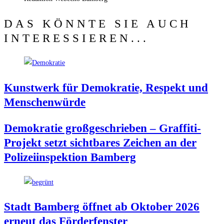
DAS KÖNNTE SIE AUCH
INTERESSIEREN...
Kunst­werk für Demo­kra­tie, Respekt und
Menschenwürde
Demo­kra­tie groß­ge­schrie­ben – Graf­fi­ti-
Pro­jekt setzt sicht­ba­res Zei­chen an der
Poli­zei­in­spek­ti­on Bamberg
Stadt Bam­berg öff­net ab Okto­ber 2026
erneut das Förderfenster