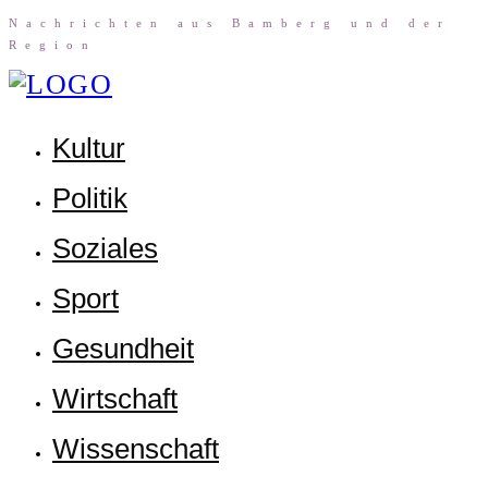
Nach­rich­ten aus Bam­berg und der
Region
Kul­tur
Poli­tik
Sozia­les
Sport
Gesund­heit
Wirt­schaft
Wis­sen­schaft