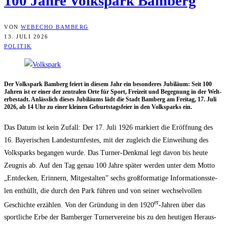
100 Jah­re Volks­park Bamberg
VON
WEBECHO BAMBERG
13. JULI 2026
POLITIK
Der Volks­park Bam­berg fei­ert in die­sem Jahr ein beson­de­res Jubi­lä­um: Seit 100
Jah­ren ist er einer der zen­tra­len Orte für Sport, Frei­zeit und Begeg­nung in der Welt­
erbe­stadt. Anläss­lich die­ses Jubi­lä­ums lädt die Stadt Bam­berg am Frei­tag, 17. Juli
2026, ab 14 Uhr zu einer klei­nen Geburts­tags­fei­er in den Volks­parks ein.
Das Datum ist kein Zufall: Der 17. Juli 1926 mar­kiert die Eröff­nung des
16. Baye­ri­schen Lan­des­turn­fes­tes, mit der zugleich die Ein­wei­hung des
Volks­parks began­gen wur­de. Das Tur­ner-Denk­mal legt davon bis heu­te
Zeug­nis ab. Auf den Tag genau 100 Jah­re spä­ter wer­den unter dem Mot­to
„Ent­de­cken, Erin­nern, Mit­ge­stal­ten” sechs groß­for­ma­ti­ge Infor­ma­ti­ons­ste­
len ent­hüllt, die durch den Park füh­ren und von sei­ner wech­sel­vol­len
er
Geschich­te erzäh­len. Von der Grün­dung in den 1920
-Jah­ren über das
sport­li­che Erbe der Bam­ber­ger Tur­ner­ver­ei­ne bis zu den heu­ti­gen Her­aus­