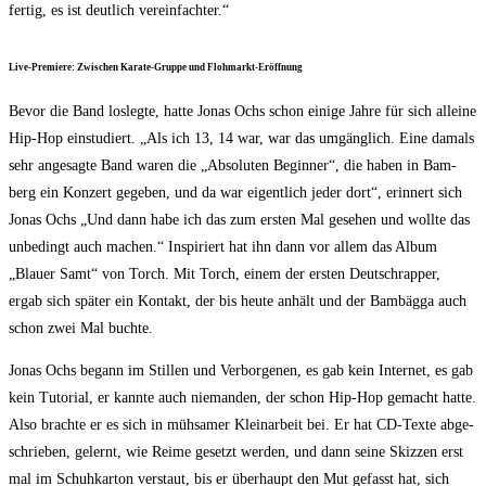
fer­tig, es ist deut­lich vereinfachter.“
Live-Pre­mie­re: Zwi­schen Kara­te-Grup­pe und Flohmarkt-Eröffnung
Bevor die Band los­leg­te, hat­te Jonas Ochs schon eini­ge Jah­re für sich allei­ne
Hip-Hop ein­stu­diert. „Als ich 13, 14 war, war das umgäng­lich. Eine damals
sehr ange­sag­te Band waren die „Abso­lu­ten Beg­in­ner“, die haben in Bam­
berg ein Kon­zert gege­ben, und da war eigent­lich jeder dort“, erin­nert sich
Jonas Ochs „Und dann habe ich das zum ers­ten Mal gese­hen und woll­te das
unbe­dingt auch machen.“ Inspi­riert hat ihn dann vor allem das Album
„Blau­er Samt“ von Torch. Mit Torch, einem der ers­ten Deutschrap­per,
ergab sich spä­ter ein Kon­takt, der bis heu­te anhält und der Bam­bäg­ga auch
schon zwei Mal buchte.
Jonas Ochs begann im Stil­len und Ver­bor­ge­nen, es gab kein Inter­net, es gab
kein Tuto­ri­al, er kann­te auch nie­man­den, der schon Hip-Hop gemacht hat­te.
Also brach­te er es sich in müh­sa­mer Klein­ar­beit bei. Er hat CD-Tex­te abge­
schrie­ben, gelernt, wie Rei­me gesetzt wer­den, und dann sei­ne Skiz­zen erst
mal im Schuh­kar­ton ver­staut, bis er über­haupt den Mut gefasst hat, sich