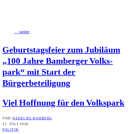
Die Erfolgsgeschichte, von der Bürgermeister Thomas Söder im
offiziellen Teil anlässlich des 10-jährigen Bestehens des
Kulturbodens in Hallstadts Stadtmitte schwärmte, schlug mit
... weiter
Geburts­tags­fei­er zum Jubi­lä­um
„100 Jah­re Bam­ber­ger Volks­
park“ mit Start der
Bürgerbeteiligung
Viel Hoff­nung für den Volkspark
VON
WEBECHO BAMBERG
21. JULI 2026
POLITIK