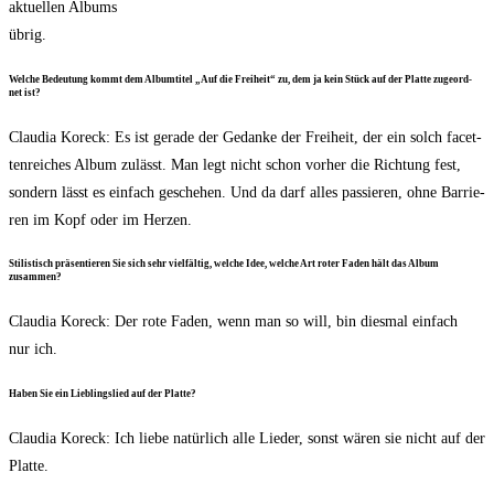
aktu­el­len Albums
übrig.
Wel­che Bedeu­tung kommt dem Album­ti­tel „Auf die Frei­heit“ zu, dem ja kein Stück auf der Plat­te zuge­ord­
net ist?
Clau­dia Kor­eck: Es ist gera­de der Gedan­ke der Frei­heit, der ein solch facet­
ten­rei­ches Album zulässt. Man legt nicht schon vor­her die Rich­tung fest,
son­dern lässt es ein­fach gesche­hen. Und da darf alles pas­sie­ren, ohne Bar­rie­
ren im Kopf oder im Herzen.
Sti­lis­tisch prä­sen­tie­ren Sie sich sehr viel­fäl­tig, wel­che Idee, wel­che Art roter Faden hält das Album
zusammen?
Clau­dia Kor­eck: Der rote Faden, wenn man so will, bin dies­mal ein­fach
nur ich.
Haben Sie ein Lieb­lings­lied auf der Platte?
Clau­dia Kor­eck: Ich lie­be natür­lich alle Lie­der, sonst wären sie nicht auf der
Platte.