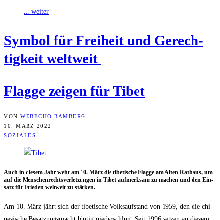
... weiter
Sym­bol für Frei­heit und Gerech­
tig­keit weltweit
Flag­ge zei­gen für Tibet
VON
WEBECHO BAMBERG
10. MÄRZ 2022
SOZIALES
Auch in die­sem Jahr weht am 10. März die tibe­ti­sche Flag­ge am Alten Rat­haus, um
auf die Men­schen­rechts­ver­let­zun­gen in Tibet auf­merk­sam zu machen und den Ein­
satz für Frie­den welt­weit zu stärken.
Am 10. März jährt sich der tibe­ti­sche Volks­auf­stand von 1959, den die chi­
ne­si­sche Besat­zungs­macht blu­tig nie­der­schlug. Seit 1996 set­zen an die­sem