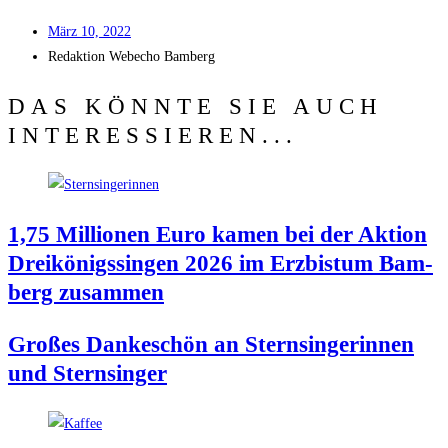
März 10, 2022
Redak­ti­on
Web­echo Bamberg
DAS KÖNNTE SIE AUCH
INTERESSIEREN...
1,75 Mil­lio­nen Euro kamen bei der Akti­on
Drei­kö­nigs­sin­gen 2026 im Erz­bis­tum Bam­
berg zusammen
Gro­ßes Dan­ke­schön an Stern­sin­ge­rin­nen
und Sternsinger