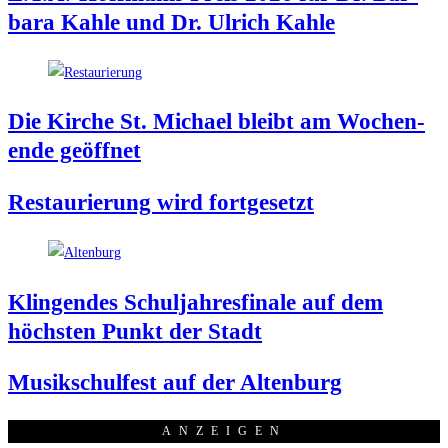
ba­ra Kah­le und Dr. Ulrich Kahle
Die Kir­che St. Micha­el bleibt am Wochen­
en­de geöffnet
Restau­rie­rung wird fortgesetzt
Klin­gen­des Schul­jah­res­fi­na­le auf dem
höchs­ten Punkt der Stadt
Musik­schul­fest auf der Altenburg
ANZEI­GEN