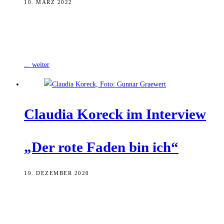
10. MÄRZ 2022
Auch in diesem Jahr weht am 10. März die tibetische Flagge am
Alten Rathaus, um auf die Menschenrechtsverletzungen in Tibet
aufmerksam zu
... weiter
Clau­dia Kor­eck im Interview
„Der rote Faden bin ich“
19. DEZEMBER 2020
Mit ihrem zehnten Studioalbum „Auf die Freiheit“ feiert Claudia
Koreck den Spaß an der musikalischen Vielseitigkeit. Seit ihrem
Debüt-Album „Fliang“ (2007) präsentiert