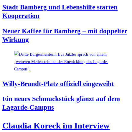
Stadt Bam­berg und Lebens­hil­fe star­ten
Kooperation
Neu­er Kaf­fee für Bam­berg – mit dop­pel­ter
Wirkung
Wil­ly-Brandt-Platz offi­zi­ell eingeweiht
Ein neu­es Schmuck­stück glänzt auf dem
Lagarde-Campus
Clau­dia Kor­eck im Interview