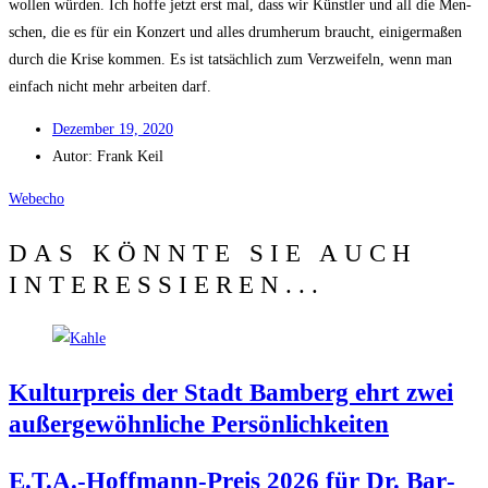
wol­len wür­den. Ich hof­fe jetzt erst mal, dass wir Künst­ler und all die Men­
schen, die es für ein Kon­zert und alles drum­her­um braucht, eini­ger­ma­ßen
durch die Kri­se kom­men. Es ist tat­säch­lich zum Ver­zwei­feln, wenn man
ein­fach nicht mehr arbei­ten darf.
Dezem­ber 19, 2020
Autor:
Frank Keil
Web­echo
DAS KÖNNTE SIE AUCH
INTERESSIEREN...
Kul­tur­preis der Stadt Bam­berg ehrt zwei
außer­ge­wöhn­li­che Persönlichkeiten
E.T.A.-Hoffmann-Preis 2026 für Dr. Bar­