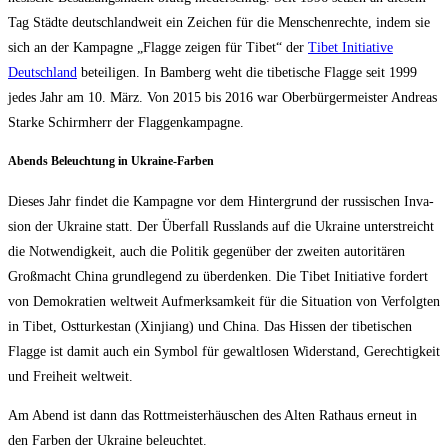
Tag Städ­te deutsch­land­weit ein Zei­chen für die Men­schen­rech­te, indem sie
sich an der Kam­pa­gne „Flag­ge zei­gen für Tibet“ der
Tibet Initia­ti­ve
Deutsch­land
betei­li­gen. In Bam­berg weht die tibe­ti­sche Flag­ge seit 1999
jedes Jahr am 10. März. Von 2015 bis 2016 war Ober­bür­ger­meis­ter Andre­as
Star­ke Schirm­herr der Flaggenkampagne.
Abends Beleuch­tung in Ukraine-Farben
Die­ses Jahr fin­det die Kam­pa­gne vor dem Hin­ter­grund der rus­si­schen Inva­
si­on der Ukrai­ne statt. Der Über­fall Russ­lands auf die Ukrai­ne unter­streicht
die Not­wen­dig­keit, auch die Poli­tik gegen­über der zwei­ten auto­ri­tä­ren
Groß­macht Chi­na grund­le­gend zu über­den­ken. Die Tibet Initia­ti­ve for­dert
von Demo­kra­tien welt­weit Auf­merk­sam­keit für die Situa­ti­on von Ver­folg­ten
in Tibet, Ost­tur­ke­stan (Xin­jiang) und Chi­na. Das His­sen der tibe­ti­schen
Flag­ge ist damit auch ein Sym­bol für gewalt­lo­sen Wider­stand, Gerech­tig­keit
und Frei­heit weltweit.
Am Abend ist dann das Rott­meis­ter­häus­chen des Alten Rat­haus erneut in
den Far­ben der Ukrai­ne beleuchtet.