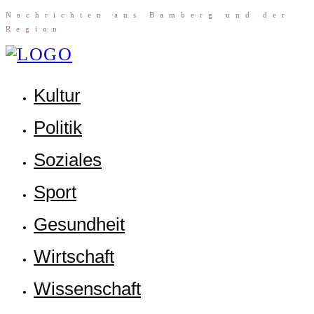
Nach­rich­ten aus Bam­berg und der
Region
Kul­tur
Poli­tik
Sozia­les
Sport
Gesund­heit
Wirt­schaft
Wis­sen­schaft