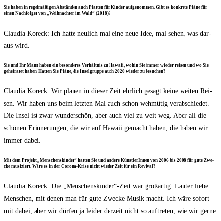
Sie haben in regel­mä­ßi­gen Abstän­den auch Plat­ten für Kin­der auf­ge­nom­men. Gibt es kon­kre­te Plä­ne für
einen Nach­fol­ger von „Weih­nach­ten im Wald“ (2018)?
Clau­dia Kor­eck: Ich hat­te neu­lich mal eine neue Idee, mal sehen, was dar­
aus wird.
Sie und Ihr Mann haben ein beson­de­res Ver­hält­nis zu Hawaii, wohin Sie immer wie­der rei­sen und wo Sie
gehei­ra­tet haben. Hat­ten Sie Plä­ne, die Insel­grup­pe auch 2020 wie­der zu besuchen?
Clau­dia Kor­eck: Wir pla­nen in die­ser Zeit ehr­lich gesagt kei­ne wei­ten Rei­
sen. Wir haben uns beim letz­ten Mal auch schon weh­mü­tig ver­ab­schie­det.
Die Insel ist zwar wun­der­schön, aber auch viel zu weit weg. Aber all die
schö­nen Erin­ne­run­gen, die wir auf Hawaii gemacht haben, die haben wir
immer dabei.
Mit dem Pro­jekt „Men­schen­s­kin­der“ hat­ten Sie und ande­re Künst­le­rIn­nen von 2006 bis 2008 für gute Zwe­
cke musi­ziert. Wäre es in der Coro­na-Kri­se nicht wie­der Zeit für ein Revival?
Clau­dia Kor­eck: Die „Menschenskinder“-Zeit war groß­ar­tig. Lau­ter lie­be
Men­schen, mit denen man für gute Zwe­cke Musik macht. Ich wäre sofort
mit dabei, aber wir dür­fen ja lei­der der­zeit nicht so auf­tre­ten, wie wir ger­ne