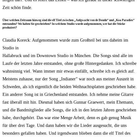
Zeit schön finde.
Über wel­chen Zeit­raum hin­weg sind die elf Titel zwi­schen „Auf­g­wacht von de Doudn“ und „Koa Para­dies“
ent­stan­den? Wo haben Sie geschrie­ben? In wel­chem Stu­dio wur­de auf­ge­nom­men, wer hat die Stü­cke
produziert?
Clau­dia Kor­eck: Auf­ge­nom­men wur­de zum Groß­teil bei uns daheim im
Stu­dio in
Hal­la­bruck und im Down­town Stu­dio in Mün­chen. Die Songs sind alle im
Lau­fe der letz­ten Jah­re ent­stan­den, ohne gro­ße Hin­ter­ge­dan­ken. Ich schrei­be
wahn­sin­nig viel. Wann immer mir etwas ein­fällt, schrei­be ich es gleich auf.
Meis­tens zuhau­se, nur der Song „India­ner“ war noch aus mei­ner Aus­zeit in
Schwe­den, als ich eigent­lich die bei­den Weih­nachts­plat­ten geschrie­ben habe.
Ein ande­rer Song ist in Grie­chen­land ent­stan­den. Ich neh­me mei­ne Gitar­re
fast über­all mit hin. Dies­mal haben sich Gun­nar Grae­wert, mein Ehe­mann,
und die Band­mit­glie­der alle Songs, die ich in den letz­ten Jah­ren geschrie­ben
habe, durch­ge­hört. Das war eine Men­ge Arbeit, denn es gab genug Musik
für über drei Tage. Und dann haben wir die Lie­der aus­ge­sucht, die uns
beson­ders gefal­len haben. Und irgend­wann blie­ben dann die elf Titel des