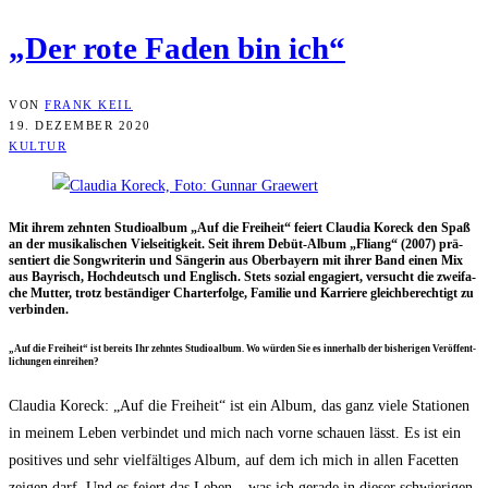
„Der rote Faden bin ich“
VON
FRANK KEIL
19. DEZEMBER 2020
KULTUR
Mit ihrem zehn­ten Stu­dio­al­bum „Auf die Frei­heit“ fei­ert Clau­dia Kor­eck den Spaß
an der musi­ka­li­schen Viel­sei­tig­keit. Seit ihrem Debüt-Album „Fliang“ (2007) prä­
sen­tiert die Song­wri­te­rin und Sän­ge­rin aus Ober­bay­ern mit ihrer Band einen Mix
aus Bay­risch, Hoch­deutsch und Eng­lisch. Stets sozi­al enga­giert, ver­sucht die zwei­fa­
che Mut­ter, trotz bestän­di­ger Chart­erfol­ge, Fami­lie und Kar­rie­re gleich­be­rech­tigt zu
verbinden.
„Auf die Frei­heit“ ist bereits Ihr zehn­tes Stu­dio­al­bum. Wo wür­den Sie es inner­halb der bis­he­ri­gen Ver­öf­fent­
li­chun­gen einreihen?
Clau­dia Kor­eck: „Auf die Frei­heit“ ist ein Album, das ganz vie­le Sta­tio­nen
in mei­nem Leben ver­bin­det und mich nach vor­ne schau­en lässt. Es ist ein
posi­ti­ves und sehr viel­fäl­ti­ges Album, auf dem ich mich in allen Facet­ten
zei­gen darf. Und es fei­ert das Leben – was ich gera­de in die­ser schwie­ri­gen