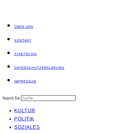
ÜBER UNS
KON­TAKT
STADT­ECHO
DATEN­SCHUTZ­ER­KLÄ­RUNG
IMPRES­SUM
Search for:
KUL­TUR
POLI­TIK
SOZIA­LES