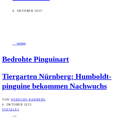
6. OKTOBER 2023
Die Humboldtpinguine im Tiergarten der Stadt Nürnberg haben
Junge bekommen. Die beiden Küken Bella und Tiffy sind bereits im
Sommer geschlüpft.
... weiter
Bedroh­te Pinguinart
Tier­gar­ten Nürn­berg: Hum­boldt­
pin­gui­ne bekom­men Nachwuchs
VON
WEBECHO BAMBERG
6. OKTOBER 2023
SOZIALES