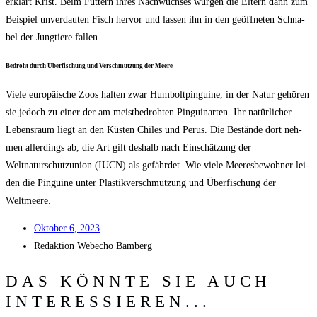
erklärt Krist. Beim Füt­tern ihres Nach­wuch­ses wür­gen die Eltern dann zum
Bei­spiel unver­dau­ten Fisch her­vor und las­sen ihn in den geöff­ne­ten Schna­
bel der Jung­tie­re fallen.
Bedroht durch Über­fi­schung und Ver­schmut­zung der Meere
Vie­le euro­päi­sche Zoos hal­ten zwar Hum­bolt­pin­gui­ne, in der Natur gehö­ren
sie jedoch zu einer der am meist­be­droh­ten Pin­guin­ar­ten. Ihr natür­li­cher
Lebens­raum liegt an den Küs­ten Chi­les und Perus. Die Bestän­de dort neh­
men aller­dings ab, die Art gilt des­halb nach Ein­schät­zung der
Welt­na­tur­schutz­uni­on (IUCN) als gefähr­det. Wie vie­le Mee­res­be­woh­ner lei­
den die Pin­gui­ne unter Plas­tik­ver­schmut­zung und Über­fi­schung der
Weltmeere.
Okto­ber 6, 2023
Redak­ti­on
Web­echo Bamberg
DAS KÖNNTE SIE AUCH
INTERESSIEREN...