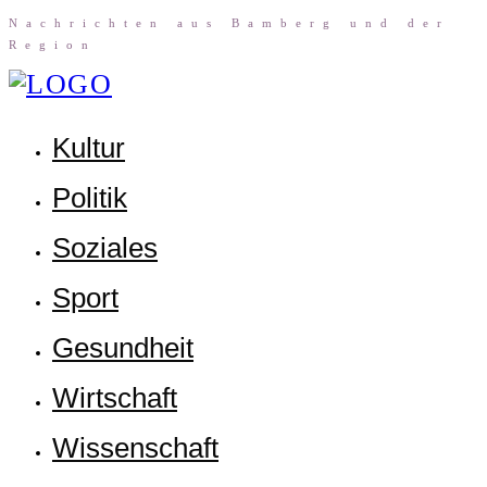
Nach­rich­ten aus Bam­berg und der
Region
Kul­tur
Poli­tik
Sozia­les
Sport
Gesund­heit
Wirt­schaft
Wis­sen­schaft