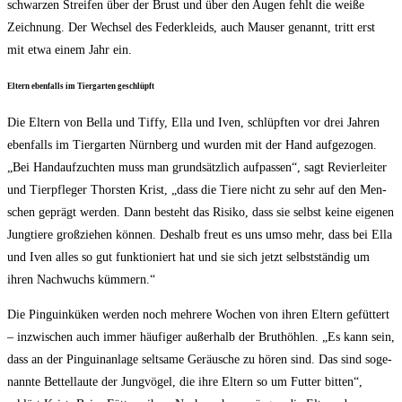
schwar­zen Strei­fen über der Brust und über den Augen fehlt die wei­ße
Zeich­nung. Der Wech­sel des Feder­kleids, auch Mau­ser genannt, tritt erst
mit etwa einem Jahr ein.
Eltern eben­falls im Tier­gar­ten geschlüpft
Die Eltern von Bel­la und Tiffy, Ella und Iven, schlüpf­ten vor drei Jah­ren
eben­falls im Tier­gar­ten Nürn­berg und wur­den mit der Hand auf­ge­zo­gen.
„Bei Hand­auf­zuch­ten muss man grund­sätz­lich auf­pas­sen“, sagt Revier­lei­ter
und Tier­pfle­ger Thors­ten Krist, „dass die Tie­re nicht zu sehr auf den Men­
schen geprägt wer­den. Dann besteht das Risi­ko, dass sie selbst kei­ne eige­nen
Jung­tie­re groß­zie­hen kön­nen. Des­halb freut es uns umso mehr, dass bei Ella
und Iven alles so gut funk­tio­niert hat und sie sich jetzt selbst­stän­dig um
ihren Nach­wuchs kümmern.“
Die Pin­guin­kü­ken wer­den noch meh­re­re Wochen von ihren Eltern gefüt­tert
– inzwi­schen auch immer häu­fi­ger außer­halb der Brut­höh­len. „Es kann sein,
dass an der Pin­guin­an­la­ge selt­sa­me Geräu­sche zu hören sind. Das sind soge­
nann­te Bet­tel­lau­te der Jung­vö­gel, die ihre Eltern so um Fut­ter bit­ten“,