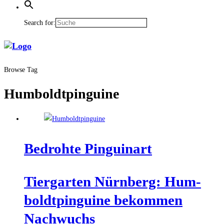
Search for:
Browse Tag
Humboldtpinguine
Bedroh­te Pinguinart
Tier­gar­ten Nürn­berg: Hum­
boldt­pin­gui­ne bekom­men
Nachwuchs