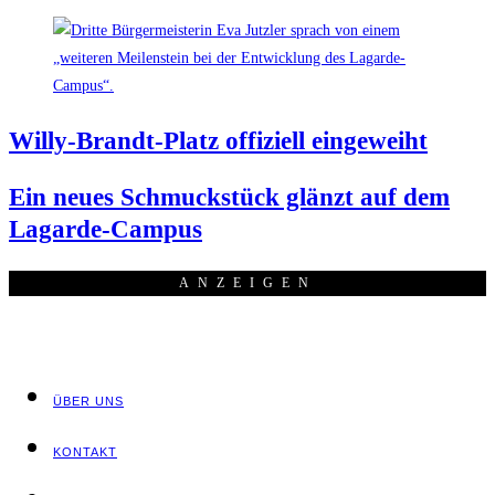
Wil­ly-Brandt-Platz offi­zi­ell eingeweiht
Ein neu­es Schmuck­stück glänzt auf dem
Lagarde-Campus
ANZEI­GEN
ÜBER UNS
KON­TAKT