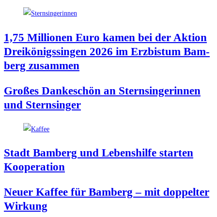
1,75 Mil­lio­nen Euro kamen bei der Akti­on
Drei­kö­nigs­sin­gen 2026 im Erz­bis­tum Bam­
berg zusammen
Gro­ßes Dan­ke­schön an Stern­sin­ge­rin­nen
und Sternsinger
Stadt Bam­berg und Lebens­hil­fe star­ten
Kooperation
Neu­er Kaf­fee für Bam­berg – mit dop­pel­ter
Wirkung