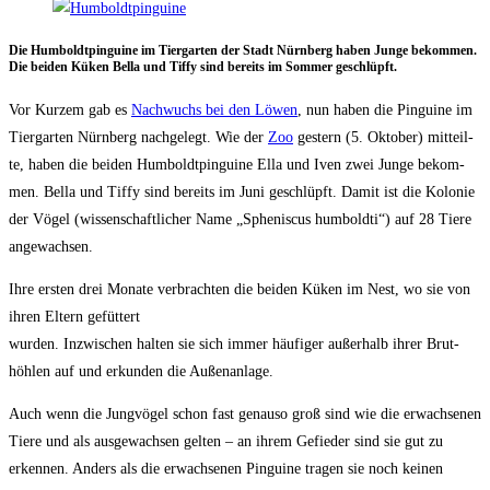
Die Hum­boldt­pin­gui­ne im Tier­gar­ten der Stadt Nürn­berg haben Jun­ge bekom­men.
Die bei­den Küken Bel­la und Tiffy sind bereits im Som­mer geschlüpft.
Vor Kur­zem gab es
Nach­wuchs bei den Löwen
, nun haben die Pin­gui­ne im
Tier­gar­ten Nürn­berg nach­ge­legt. Wie der
Zoo
ges­tern (5. Okto­ber) mit­teil­
te, haben die bei­den Hum­boldt­pin­gui­ne Ella und Iven zwei Jun­ge bekom­
men. Bel­la und Tiffy sind bereits im Juni geschlüpft. Damit ist die Kolo­nie
der Vögel (wis­sen­schaft­li­cher Name „Sphe­nis­cus hum­bold­ti“) auf 28 Tie­re
angewachsen.
Ihre ers­ten drei Mona­te ver­brach­ten die bei­den Küken im Nest, wo sie von
ihren Eltern gefüt­tert
wur­den. Inzwi­schen hal­ten sie sich immer häu­fi­ger außer­halb ihrer Brut­
höh­len auf und erkun­den die Außenanlage.
Auch wenn die Jung­vö­gel schon fast genau­so groß sind wie die erwach­se­nen
Tie­re und als aus­ge­wach­sen gel­ten – an ihrem Gefie­der sind sie gut zu
erken­nen. Anders als die erwach­se­nen Pin­gui­ne tra­gen sie noch kei­nen