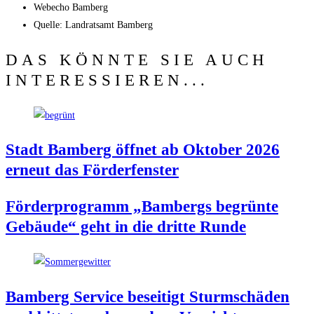
Web­echo Bamberg
Quel­le: Land­rats­amt Bamberg
DAS KÖNNTE SIE AUCH
INTERESSIEREN...
Stadt Bam­berg öff­net ab Okto­ber 2026
erneut das Förderfenster
För­der­pro­gramm „Bam­bergs begrün­te
Gebäu­de“ geht in die drit­te Runde
Bam­berg Ser­vice besei­tigt Sturm­schä­den