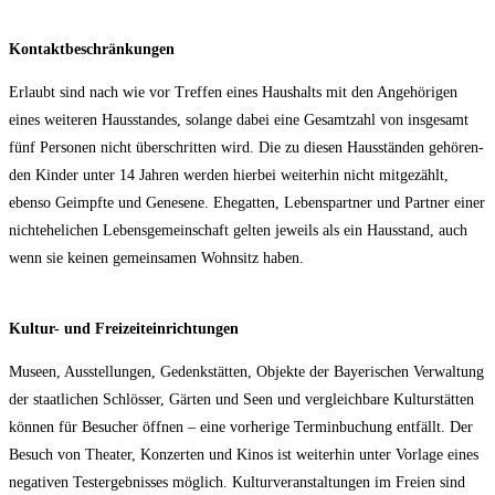
Kon­takt­be­schrän­kun­gen
Erlaubt sind nach wie vor Tref­fen eines Haus­halts mit den Ange­hö­ri­gen
eines wei­te­ren Haus­stan­des, solan­ge dabei eine Gesamt­zahl von ins­ge­samt
fünf Per­so­nen nicht über­schrit­ten wird. Die zu die­sen Haus­stän­den gehö­ren­
den Kin­der unter 14 Jah­ren wer­den hier­bei wei­ter­hin nicht mit­ge­zählt,
eben­so Geimpf­te und Gene­se­ne. Ehe­gat­ten, Lebens­part­ner und Part­ner einer
nicht­ehe­li­chen Lebens­ge­mein­schaft gel­ten jeweils als ein Haus­stand, auch
wenn sie kei­nen gemein­sa­men Wohn­sitz haben.
Kul­tur- und Freizeiteinrichtungen
Muse­en, Aus­stel­lun­gen, Gedenk­stät­ten, Objek­te der Baye­ri­schen Ver­wal­tung
der staat­li­chen Schlös­ser, Gär­ten und Seen und ver­gleich­ba­re Kul­tur­stät­ten
kön­nen für Besu­cher öff­nen – eine vor­he­ri­ge Ter­min­bu­chung ent­fällt. Der
Besuch von Thea­ter, Kon­zer­ten und Kinos ist wei­ter­hin unter Vor­la­ge eines
nega­ti­ven Test­ergeb­nis­ses mög­lich. Kul­tur­ver­an­stal­tun­gen im Frei­en sind