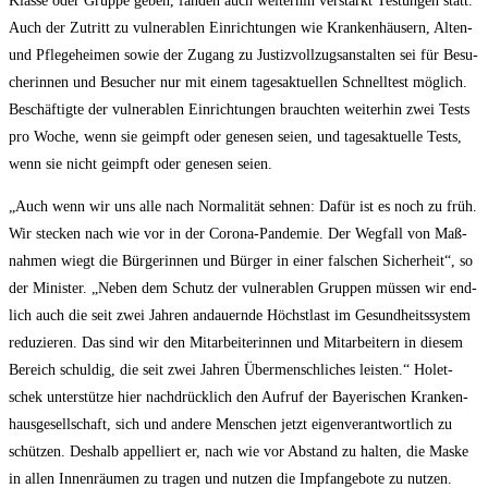
Klas­se oder Grup­pe geben, fän­den auch wei­ter­hin ver­stärkt Tes­tun­gen statt.
Auch der Zutritt zu vul­ner­ablen Ein­rich­tun­gen wie Kran­ken­häu­sern, Alten-
und Pfle­ge­hei­men sowie der Zugang zu Jus­tiz­voll­zugs­an­stal­ten sei für Besu­
che­rin­nen und Besu­cher nur mit einem tages­ak­tu­el­len Schnell­test mög­lich.
Beschäf­tig­te der vul­ner­ablen Ein­rich­tun­gen brauch­ten wei­ter­hin zwei Tests
pro Woche, wenn sie geimpft oder gene­sen sei­en, und tages­ak­tu­el­le Tests,
wenn sie nicht geimpft oder gene­sen seien.
„Auch wenn wir uns alle nach Nor­ma­li­tät seh­nen: Dafür ist es noch zu früh.
Wir ste­cken nach wie vor in der Coro­na-Pan­de­mie. Der Weg­fall von Maß­
nah­men wiegt die Bür­ge­rin­nen und Bür­ger in einer fal­schen Sicher­heit“, so
der Minis­ter. „Neben dem Schutz der vul­ner­ablen Grup­pen müs­sen wir end­
lich auch die seit zwei Jah­ren andau­ern­de Höchst­last im Gesund­heits­sys­tem
redu­zie­ren. Das sind wir den Mit­ar­bei­te­rin­nen und Mit­ar­bei­tern in die­sem
Bereich schul­dig, die seit zwei Jah­ren Über­mensch­li­ches leis­ten.“ Holet­
schek unter­stüt­ze hier nach­drück­lich den Auf­ruf der Baye­ri­schen Kran­ken­
haus­ge­sell­schaft, sich und ande­re Men­schen jetzt eigen­ver­ant­wort­lich zu
schüt­zen. Des­halb appel­liert er, nach wie vor Abstand zu hal­ten, die Mas­ke
in allen Innen­räu­men zu tra­gen und nut­zen die Impf­an­ge­bo­te zu nut­zen.