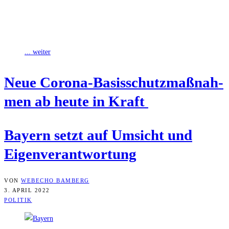
Am heutigen Sonntag hat der 7‑Tage-Inzidenz-Wert für den
Landkreis Bamberg den fünften Tag in Folge die 50 unterschritten.
Deshalb treten ab Dienstag
... weiter
Neue Coro­na-Basis­schutz­maß­nah­
men ab heu­te in Kraft
Bay­ern setzt auf Umsicht und
Eigenverantwortung
VON
WEBECHO BAMBERG
3. APRIL 2022
POLITIK