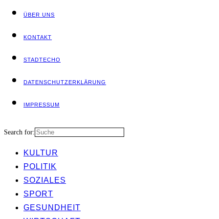
ÜBER UNS
KON­TAKT
STADT­ECHO
DATEN­SCHUTZ­ER­KLÄ­RUNG
IMPRES­SUM
Search for:
KUL­TUR
POLI­TIK
SOZIA­LES
SPORT
GESUND­HEIT