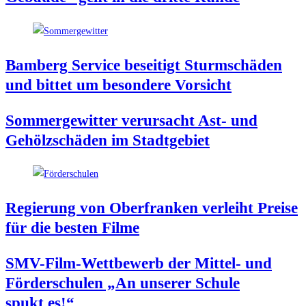
Bam­berg Ser­vice besei­tigt Sturm­schä­den
und bit­tet um beson­de­re Vorsicht
Som­mer­ge­wit­ter ver­ur­sacht Ast- und
Gehölz­schä­den im Stadtgebiet
Regie­rung von Ober­fran­ken ver­leiht Prei­se
für die bes­ten Filme
SMV-Film-Wett­be­werb der Mit­tel- und
För­der­schu­len „An unse­rer Schu­le
spukt es!“