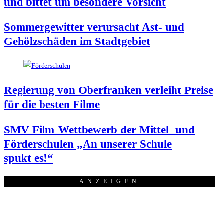
und bit­tet um beson­de­re Vorsicht
Som­mer­ge­wit­ter ver­ur­sacht Ast- und
Gehölz­schä­den im Stadtgebiet
Regie­rung von Ober­fran­ken ver­leiht Prei­se
für die bes­ten Filme
SMV-Film-Wett­be­werb der Mit­tel- und
För­der­schu­len „An unse­rer Schu­le
spukt es!“
ANZEI­GEN