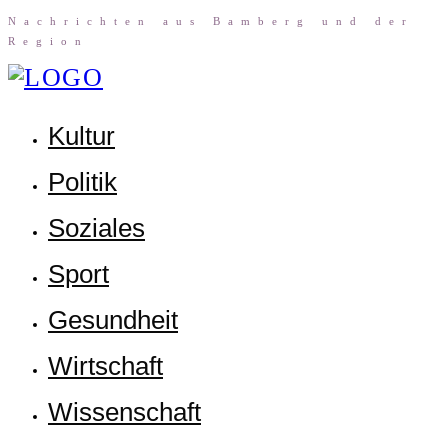
Nach­rich­ten aus Bam­berg und der
Region
Kul­tur
Poli­tik
Sozia­les
Sport
Gesund­heit
Wirt­schaft
Wis­sen­schaft