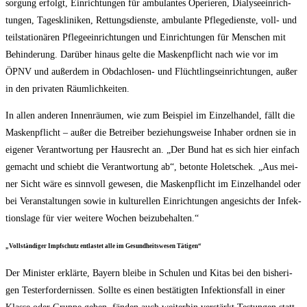
sor­gung erfolgt, Ein­rich­tun­gen für ambu­lan­tes Ope­rie­ren, Dia­ly­se­ein­rich­
tun­gen, Tages­kli­ni­ken, Ret­tungs­diens­te, ambu­lan­te Pfle­ge­diens­te, voll- und
teil­sta­tio­nä­ren Pfle­ge­ein­rich­tun­gen und Ein­rich­tun­gen für Men­schen mit
Behin­de­rung. Dar­über hin­aus gel­te die Mas­ken­pflicht nach wie vor im
ÖPNV und außer­dem in Obdach­lo­sen- und Flücht­lings­ein­rich­tun­gen, außer
in den pri­va­ten Räumlichkeiten.
In allen ande­ren Innen­räu­men, wie zum Bei­spiel im Ein­zel­han­del, fällt die
Mas­ken­pflicht – außer die Betrei­ber bezie­hungs­wei­se Inha­ber ord­nen sie in
eige­ner Ver­ant­wor­tung per Haus­recht an. „Der Bund hat es sich hier ein­fach
gemacht und schiebt die Ver­ant­wor­tung ab“, beton­te Holet­schek. „Aus mei­
ner Sicht wäre es sinn­voll gewe­sen, die Mas­ken­pflicht im Ein­zel­han­del oder
bei Ver­an­stal­tun­gen sowie in kul­tu­rel­len Ein­rich­tun­gen ange­sichts der Infek­
ti­ons­la­ge für vier wei­te­re Wochen beizubehalten.“
„Voll­stän­di­ger Impf­schutz ent­las­tet alle im Gesund­heits­we­sen Tätigen“
Der Minis­ter erklär­te, Bay­ern blei­be in Schu­len und Kitas bei den bis­he­ri­
gen Test­erfor­der­nis­sen. Soll­te es einen bestä­tig­ten Infek­ti­ons­fall in einer