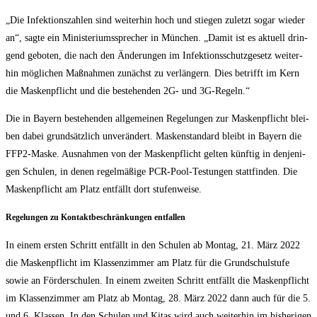
„Die Infek­ti­ons­zah­len sind wei­ter­hin hoch und stie­gen zuletzt sogar wie­der
an“, sag­te ein Minis­te­ri­ums­spre­cher in Mün­chen. „Damit ist es aktu­ell drin­
gend gebo­ten, die nach den Ände­run­gen im Infek­ti­ons­schutz­ge­setz wei­ter­
hin mög­li­chen Maß­nah­men zunächst zu ver­län­gern. Dies betrifft im Kern
die Mas­ken­pflicht und die bestehen­den 2G- und 3G-Regeln.“
Die in Bay­ern bestehen­den all­ge­mei­nen Rege­lun­gen zur Mas­ken­pflicht blei­
ben dabei grund­sätz­lich unver­än­dert. Mas­ken­stan­dard bleibt in Bay­ern die
FFP2-Mas­ke. Aus­nah­men von der Mas­ken­pflicht gel­ten künf­tig in den­je­ni­
gen Schu­len, in denen regel­mä­ßi­ge PCR-Pool-Tes­tun­gen statt­fin­den. Die
Mas­ken­pflicht am Platz ent­fällt dort stufenweise.
Rege­lun­gen zu Kon­takt­be­schrän­kun­gen entfallen
In einem ers­ten Schritt ent­fällt in den Schu­len ab Mon­tag, 21. März 2022
die Mas­ken­pflicht im Klas­sen­zim­mer am Platz für die Grund­schul­stu­fe
sowie an För­der­schu­len. In einem zwei­ten Schritt ent­fällt die Mas­ken­pflicht
im Klas­sen­zim­mer am Platz ab Mon­tag, 28. März 2022 dann auch für die 5.
und 6. Klas­sen. In den Schu­len und Kitas wird auch wei­ter­hin im bis­he­ri­gen