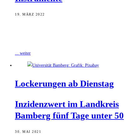
19. MÄRZ 2022
Das Bayerische Staatsministerium für Gesundheit und Pflege hat auf
die neuen Corona-Schutzmaßnahmen hingewiesen, die ab dem
heutigen Samstag übergangsweise bis zum 2.
... weiter
Locke­run­gen ab Dienstag
Inzi­denz­wert im Land­kreis
Bam­berg fünf Tage unter 50
30. MAI 2021