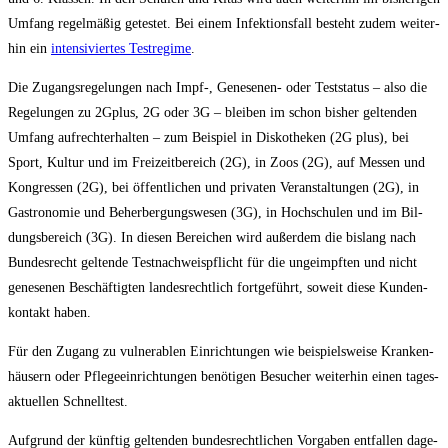
Umfang regel­mä­ßig getes­tet. Bei einem Infek­ti­ons­fall besteht zudem wei­ter­
hin ein
inten­si­vier­tes Test­re­gime
.
Die Zugangs­re­ge­lun­gen nach Impf‑, Gene­se­nen- oder Test­sta­tus – also die
Rege­lun­gen zu 2Gplus, 2G oder 3G – blei­ben im schon bis­her gel­ten­den
Umfang auf­recht­erhal­ten – zum Bei­spiel in Dis­ko­the­ken (2G plus), bei
Sport, Kul­tur und im Frei­zeit­be­reich (2G), in Zoos (2G), auf Mes­sen und
Kon­gres­sen (2G), bei öffent­li­chen und pri­va­ten Ver­an­stal­tun­gen (2G), in
Gas­tro­no­mie und Beher­ber­gungs­we­sen (3G), in Hoch­schu­len und im Bil­
dungs­be­reich (3G). In die­sen Berei­chen wird außer­dem die bis­lang nach
Bun­des­recht gel­ten­de Test­nach­weis­pflicht für die unge­impf­ten und nicht
gene­se­nen Beschäf­tig­ten lan­des­recht­lich fort­ge­führt, soweit die­se Kun­den­
kon­takt haben.
Für den Zugang zu vul­ner­ablen Ein­rich­tun­gen wie bei­spiels­wei­se Kran­ken­
häu­sern oder Pfle­ge­ein­rich­tun­gen benö­ti­gen Besu­cher wei­ter­hin einen tages­
ak­tu­el­len Schnelltest.
Auf­grund der künf­tig gel­ten­den bun­des­recht­li­chen Vor­ga­ben ent­fal­len dage­