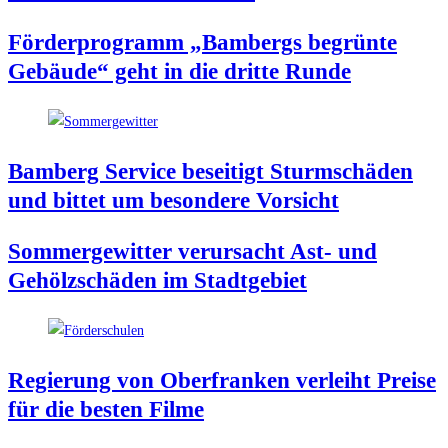
För­der­pro­gramm „Bam­bergs begrün­te
Gebäu­de“ geht in die drit­te Runde
Bam­berg Ser­vice besei­tigt Sturm­schä­den
und bit­tet um beson­de­re Vorsicht
Som­mer­ge­wit­ter ver­ur­sacht Ast- und
Gehölz­schä­den im Stadtgebiet
Regie­rung von Ober­fran­ken ver­leiht Prei­se
für die bes­ten Filme