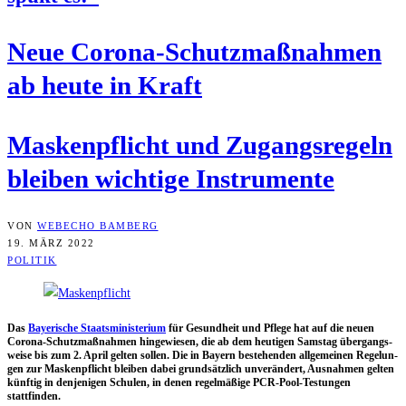
Neue Coro­na-Schutz­maß­nah­men
ab heu­te in Kraft
Mas­ken­pflicht und Zugangs­re­geln
blei­ben wich­ti­ge Instrumente
VON
WEBECHO BAMBERG
19. MÄRZ 2022
POLITIK
Das
Baye­ri­sche Staats­mi­nis­te­ri­um
für Gesund­heit und Pfle­ge hat auf die neu­en
Coro­na-Schutz­maß­nah­men hin­ge­wie­sen, die ab dem heu­ti­gen Sams­tag über­gangs­
wei­se bis zum 2. April gel­ten sol­len. Die in Bay­ern bestehen­den all­ge­mei­nen Rege­lun­
gen zur Mas­ken­pflicht blei­ben dabei grund­sätz­lich unver­än­dert, Aus­nah­men gel­ten
künf­tig in den­je­ni­gen Schu­len, in denen regel­mä­ßi­ge PCR-Pool-Tes­tun­gen
stattfinden.