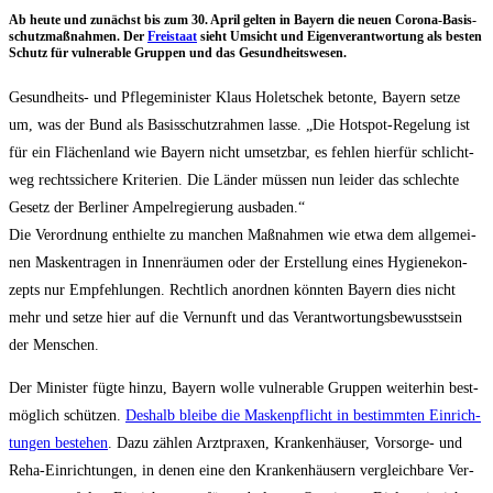
Ab heu­te und zunächst bis zum 30. April gel­ten in Bay­ern die neu­en Coro­na-Basis­
schutz­maß­nah­men. Der
Frei­staat
sieht Umsicht und Eigen­ver­ant­wor­tung als bes­ten
Schutz für vul­nerable Grup­pen und das Gesundheitswesen.
Gesund­heits- und Pfle­ge­mi­nis­ter Klaus Holet­schek beton­te, Bay­ern set­ze
um, was der Bund als Basis­schutz­rah­men las­se. „Die Hot­spot-Rege­lung ist
für ein Flä­chen­land wie Bay­ern nicht umsetz­bar, es feh­len hier­für schlicht­
weg rechts­si­che­re Kri­te­ri­en. Die Län­der müs­sen nun lei­der das schlech­te
Gesetz der Ber­li­ner Ampel­re­gie­rung aus­ba­den.“
Die Ver­ord­nung ent­hiel­te zu man­chen Maß­nah­men wie etwa dem all­ge­mei­
nen Mas­ken­tra­gen in Innen­räu­men oder der Erstel­lung eines Hygie­ne­kon­
zepts nur Emp­feh­lun­gen. Recht­lich anord­nen könn­ten Bay­ern dies nicht
mehr und set­ze hier auf die Ver­nunft und das Ver­ant­wor­tungs­be­wusst­sein
der Menschen.
Der Minis­ter füg­te hin­zu, Bay­ern wol­le vul­nerable Grup­pen wei­ter­hin best­
mög­lich schüt­zen.
Des­halb blei­be die Mas­ken­pflicht in bestimm­ten Ein­rich­
tun­gen bestehen
. Dazu zäh­len Arzt­pra­xen, Kran­ken­häu­ser, Vor­sor­ge- und
Reha-Ein­rich­tun­gen, in denen eine den Kran­ken­häu­sern ver­gleich­ba­re Ver­