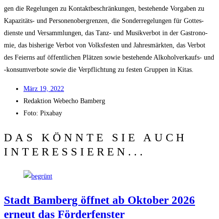
gen die Rege­lun­gen zu Kon­takt­be­schrän­kun­gen, bestehen­de Vor­ga­ben zu
Kapa­zi­täts- und Per­so­nen­ober­gren­zen, die Son­der­re­ge­lun­gen für Got­tes­
diens­te und Ver­samm­lun­gen, das Tanz- und Musik­ver­bot in der Gas­tro­no­
mie, das bis­he­ri­ge Ver­bot von Volks­fes­ten und Jah­res­märk­ten, das Ver­bot
des Fei­erns auf öffent­li­chen Plät­zen sowie bestehen­de Alko­hol­ver­kaufs- und
‑kon­sum­ver­bo­te sowie die Ver­pflich­tung zu fes­ten Grup­pen in Kitas.
März 19, 2022
Redak­ti­on
Web­echo Bamberg
Foto: Pixabay
DAS KÖNNTE SIE AUCH
INTERESSIEREN...
Stadt Bam­berg öff­net ab Okto­ber 2026
erneut das Förderfenster