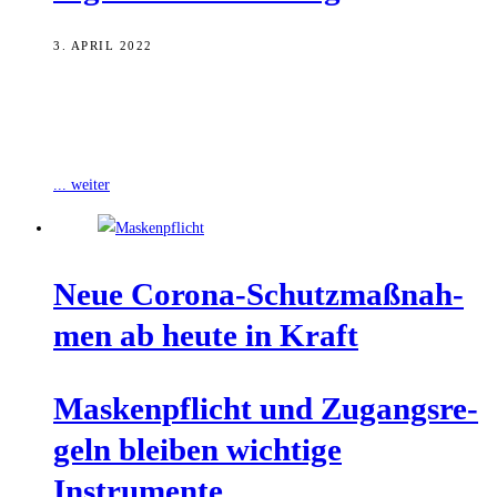
3. APRIL 2022
Ab heute und zunächst bis zum 30. April gelten in Bayern die neuen
Corona-Basisschutzmaßnahmen. Der Freistaat sieht Umsicht und
Eigenverantwortung als besten
... weiter
Neue Coro­na-Schutz­maß­nah­
men ab heu­te in Kraft
Mas­ken­pflicht und Zugangs­re­
geln blei­ben wich­ti­ge
Instrumente