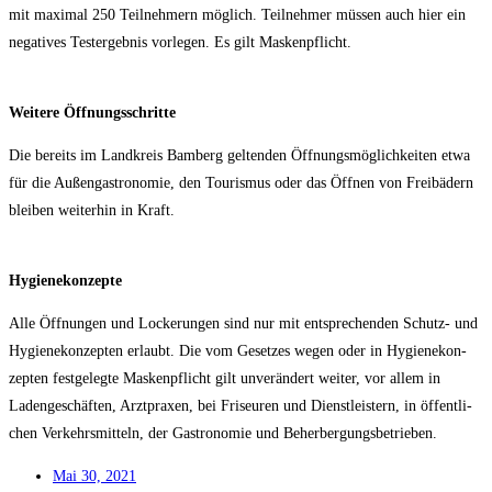
mit maxi­mal 250 Teil­neh­mern mög­lich. Teil­neh­mer müs­sen auch hier ein
nega­ti­ves Test­ergeb­nis vor­le­gen. Es gilt Maskenpflicht.
Wei­te­re Öffnungsschritte
Die bereits im Land­kreis Bam­berg gel­ten­den Öff­nungs­mög­lich­kei­ten etwa
für die Außen­gas­tro­no­mie, den Tou­ris­mus oder das Öff­nen von Frei­bä­dern
blei­ben wei­ter­hin in Kraft.
Hygie­ne­kon­zep­te
Alle Öff­nun­gen und Locke­run­gen sind nur mit ent­spre­chen­den Schutz- und
Hygie­ne­kon­zep­ten erlaubt. Die vom Geset­zes wegen oder in Hygie­ne­kon­
zep­ten fest­ge­leg­te Mas­ken­pflicht gilt unver­än­dert wei­ter, vor allem in
Laden­ge­schäf­ten, Arzt­pra­xen, bei Fri­seu­ren und Dienst­leis­tern, in öffent­li­
chen Ver­kehrs­mit­teln, der Gas­tro­no­mie und Beherbergungsbetrieben.
Mai 30, 2021