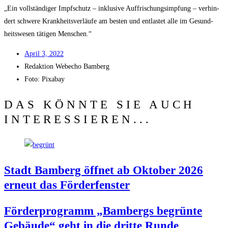
„Ein voll­stän­di­ger Impf­schutz – inklu­si­ve Auf­fri­schungs­imp­fung – ver­hin­
dert schwe­re Krank­heits­ver­läu­fe am bes­ten und ent­las­tet alle im Gesund­
heits­we­sen täti­gen Menschen.“
April 3, 2022
Redak­ti­on
Web­echo Bamberg
Foto: Pixabay
DAS KÖNNTE SIE AUCH
INTERESSIEREN...
Stadt Bam­berg öff­net ab Okto­ber 2026
erneut das Förderfenster
För­der­pro­gramm „Bam­bergs begrün­te
Gebäu­de“ geht in die drit­te Runde