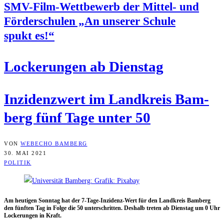
SMV-Film-Wett­be­werb der Mit­tel- und
För­der­schu­len „An unse­rer Schu­le
spukt es!“
Locke­run­gen ab Dienstag
Inzi­denz­wert im Land­kreis Bam­
berg fünf Tage unter 50
VON
WEBECHO BAMBERG
30. MAI 2021
POLITIK
Am heu­ti­gen Sonn­tag hat der 7‑Ta­ge-Inzi­denz-Wert für den Land­kreis Bam­berg
den fünf­ten Tag in Fol­ge die 50 unter­schrit­ten. Des­halb tre­ten ab Diens­tag um 0 Uhr
Locke­run­gen in Kraft.