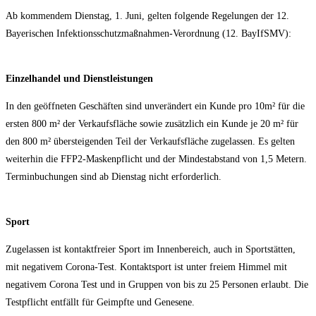
Ab kom­men­dem Diens­tag, 1. Juni, gel­ten fol­gen­de Rege­lun­gen der 12.
Baye­ri­schen Infek­ti­ons­schutz­maß­nah­men-Ver­ord­nung (12. BayIfSMV):
Ein­zel­han­del und Dienstleistungen
In den geöff­ne­ten Geschäf­ten sind unver­än­dert ein Kun­de pro 10m² für die
ers­ten 800 m² der Ver­kaufs­flä­che sowie zusätz­lich ein Kun­de je 20 m² für
den 800 m² über­stei­gen­den Teil der Ver­kaufs­flä­che zuge­las­sen. Es gel­ten
wei­ter­hin die FFP2-Mas­ken­pflicht und der Min­dest­ab­stand von 1,5 Metern.
Ter­min­bu­chun­gen sind ab Diens­tag nicht erforderlich.
Sport
Zuge­las­sen ist kon­takt­frei­er Sport im Innen­be­reich, auch in Sport­stät­ten,
mit nega­ti­vem Coro­na-Test. Kon­takt­sport ist unter frei­em Him­mel mit
nega­ti­vem Coro­na Test und in Grup­pen von bis zu 25 Per­so­nen erlaubt. Die
Test­pflicht ent­fällt für Geimpf­te und Genesene.