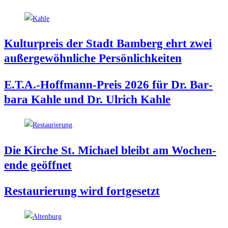
Kul­tur­preis der Stadt Bam­berg ehrt zwei
außer­ge­wöhn­li­che Persönlichkeiten
E.T.A.-Hoffmann-Preis 2026 für Dr. Bar­
ba­ra Kah­le und Dr. Ulrich Kahle
Die Kir­che St. Micha­el bleibt am Wochen­
en­de geöffnet
Restau­rie­rung wird fortgesetzt