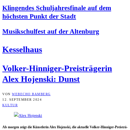
Klin­gen­des Schul­jah­res­fi­na­le auf dem
höchs­ten Punkt der Stadt
Musik­schul­fest auf der Altenburg
Kes­sel­haus
Vol­ker-Hin­ni­ger-Preis­trä­ge­rin
Alex Hojen­ski: Dunst
VON
WEBECHO BAMBERG
12. SEPTEMBER 2024
KULTUR
Ab mor­gen zeigt die Künst­le­rin Alex Hojen­ski, die aktu­el­le Vol­ker-Hin­ni­ger-Preis­trä­