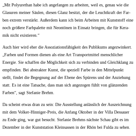
„Mit Poly­ure­than habe ich ange­fan­gen zu arbei­ten, weil es, genau wie die
Gla­su­ren mei­ner Säu­len, die­sen Glanz besitzt, der die Leucht­kraft der Far­
ben extrem ver­stärkt. Außer­dem kann ich beim Arbei­ten mit Kunst­stoff eine
noch grö­ße­re Farb­pa­let­te mit Neon­tö­nen in Ein­satz brin­gen, die für Kera­
mik nicht existieren.“
Auch hier wird eher die Asso­zia­ti­ons­fä­hig­keit des Publi­kums ange­zwin­kert.
„Far­ben und For­men die­nen als eine Art Trans­port­mit­tel mensch­li­cher
Ener­gie. Sie schaf­fen die Mög­lich­keit sich zu ver­bin­den und Gleich­klang zu
emp­fin­den. Bei abs­trak­ter Kunst, die spe­zi­ell Far­be in den Mit­tel­punkt
stellt, fin­det die Begeg­nung auf der Ebe­ne des Spü­rens und der Anzie­hung
statt. Es ist eine Tat­sa­che, dass man sich ange­zo­gen fühlt von glän­zen­den
Far­ben“, sagt Ste­fa­nie Brehm.
Da scheint etwas dran zu sein: Die Aus­stel­lung anläss­lich der Aus­zeich­nung
mit dem Vol­ker-Hin­ni­ger-Preis, die Anfang Okto­ber in der Vil­la Des­sau­er
zu Ende ging, war gut besucht. Ste­fa­nie Brehms nächs­te Schau gibt es im
Dezem­ber in der Kunst­sta­ti­on Klein­sas­sen in der Rhön bei Ful­da zu sehen.