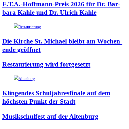
E.T.A.-Hoffmann-Preis 2026 für Dr. Bar­
ba­ra Kah­le und Dr. Ulrich Kahle
Die Kir­che St. Micha­el bleibt am Wochen­
en­de geöffnet
Restau­rie­rung wird fortgesetzt
Klin­gen­des Schul­jah­res­fi­na­le auf dem
höchs­ten Punkt der Stadt
Musik­schul­fest auf der Altenburg