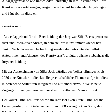
All­tags­ge­gen­stän­de wie Radi­os oder Fahr­zeu­ge in ihre Instal­la­tio­nen. Ihre
Kunst ist stark orts­be­zo­gen, reagiert sen­si­bel auf bestehen­de Umge­bun­gen
und fügt sich in die­se ein.
Inter­ak­ti­ver Ansatz
„Aus­schlag­ge­bend für die Ent­schei­dung der Jury war Sil­ja Becks per­for­ma­
ti­ver und inter­ak­ti­ver Ansatz, in dem sie ihre Kunst immer wie­der neu
denkt. Nach der ers­ten Beob­ach­tung wer­den die Betrach­ten­den selbst zu
Akteu­rin­nen und Akteu­ren des Kunst­werks“, erläu­tert Ulri­ke Sie­ben­haar die
Juryentscheidung.
Mit der Aus­zeich­nung von Sil­ja Beck wür­digt der Vol­ker-Hin­ni­ger-Preis
2026 eine Künst­le­rin, die aktu­el­le gesell­schaft­li­che The­men auf­greift, die­se
in bestehen­de Struk­tu­ren inte­griert und auf ein­drucks­vol­le Wei­se neue
Zugän­ge zur zeit­ge­nös­si­schen Kunst im öffent­li­chen Raum eröffnet.
Der Vol­ker-Hin­ni­ger-Preis wur­de im Jahr 1990 von Gre­tel Hin­ni­ger ins
Leben geru­fen, zum Geden­ken an ihren 1988 ver­un­glück­ten Sohn, den