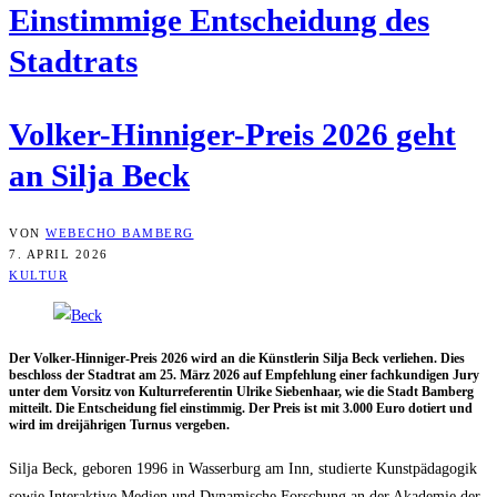
Ein­stim­mi­ge Ent­schei­dung des
Stadtrats
Vol­ker-Hin­ni­ger-Preis 2026 geht
an Sil­ja Beck
VON
WEBECHO BAMBERG
7. APRIL 2026
KULTUR
Der Vol­ker-Hin­ni­ger-Preis 2026 wird an die Künst­le­rin Sil­ja Beck ver­lie­hen. Dies
beschloss der Stadt­rat am 25. März 2026 auf Emp­feh­lung einer fach­kun­di­gen Jury
unter dem Vor­sitz von Kul­tur­re­fe­ren­tin Ulri­ke Sie­ben­haar, wie die Stadt Bam­berg
mit­teilt. Die Ent­schei­dung fiel ein­stim­mig. Der Preis ist mit 3.000 Euro dotiert und
wird im drei­jäh­ri­gen Tur­nus vergeben.
Sil­ja Beck, gebo­ren 1996 in Was­ser­burg am Inn, stu­dier­te Kunst­päd­ago­gik
sowie Inter­ak­ti­ve Medi­en und Dyna­mi­sche For­schung an der Aka­de­mie der