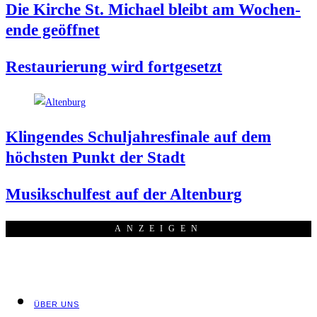
Die Kir­che St. Micha­el bleibt am Wochen­
en­de geöffnet
Restau­rie­rung wird fortgesetzt
Klin­gen­des Schul­jah­res­fi­na­le auf dem
höchs­ten Punkt der Stadt
Musik­schul­fest auf der Altenburg
ANZEI­GEN
ÜBER UNS