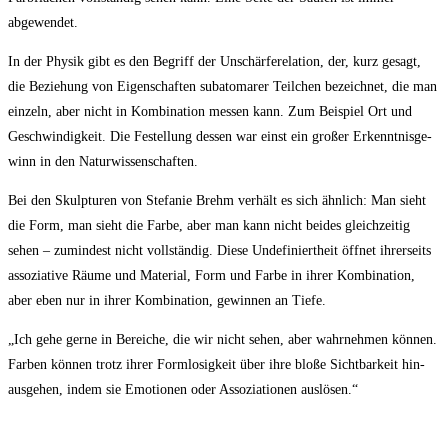
abgewendet.
In der Phy­sik gibt es den Begriff der Unschär­fe­re­la­ti­on, der, kurz gesagt,
die Bezie­hung von Eigen­schaf­ten sub­ato­ma­rer Teil­chen bezeich­net, die man
ein­zeln, aber nicht in Kom­bi­na­ti­on mes­sen kann. Zum Bei­spiel Ort und
Geschwin­dig­keit. Die Festel­lung des­sen war einst ein gro­ßer Erkennt­nis­ge­
winn in den Naturwissenschaften.
Bei den Skulp­tu­ren von Ste­fa­nie Brehm ver­hält es sich ähn­lich: Man sieht
die Form, man sieht die Far­be, aber man kann nicht bei­des gleich­zei­tig
sehen – zumin­dest nicht voll­stän­dig. Die­se Unde­fi­niert­heit öff­net ihrer­seits
asso­zia­ti­ve Räu­me und Mate­ri­al, Form und Far­be in ihrer Kom­bi­na­ti­on,
aber eben nur in ihrer Kom­bi­na­ti­on, gewin­nen an Tiefe.
„Ich gehe ger­ne in Berei­che, die wir nicht sehen, aber wahr­neh­men kön­nen.
Far­ben kön­nen trotz ihrer Form­lo­sig­keit über ihre blo­ße Sicht­bar­keit hin­
aus­ge­hen, indem sie Emo­tio­nen oder Asso­zia­tio­nen auslösen.“