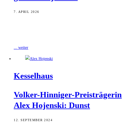
7. APRIL 2026
Der Volker-Hinniger-Preis 2026 wird an die Künstlerin Silja Beck
verliehen. Dies beschloss der Stadtrat am 25. März 2026 auf
Empfehlung einer fachkundigen
... weiter
Kes­sel­haus
Vol­ker-Hin­ni­ger-Preis­trä­ge­rin
Alex Hojen­ski: Dunst
12. SEPTEMBER 2024