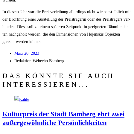
würden.
In die­sem Jahr war die Preis­ver­lei­hung aller­dings nicht wie sonst üblich mit
der Eröff­nung einer Aus­stel­lung der Preis­trä­ge­rin oder des Preis­trä­gers ver­
bun­den. Die­se soll zu einem spä­te­ren Zeit­punkt in geeig­ne­ten Räum­lich­kei­
ten nach­ge­holt wer­den, die den Dimen­sio­nen von Hojenskis Objek­ten
gerecht wer­den können.
März 20, 2023
Redak­ti­on
Web­echo Bamberg
DAS KÖNNTE SIE AUCH
INTERESSIEREN...
Kul­tur­preis der Stadt Bam­berg ehrt zwei
außer­ge­wöhn­li­che Persönlichkeiten