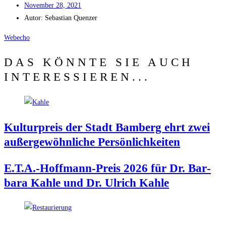
Novem­ber 28, 2021
Autor:
Sebas­ti­an Quenzer
Web­echo
DAS KÖNNTE SIE AUCH
INTERESSIEREN...
Kul­tur­preis der Stadt Bam­berg ehrt zwei
außer­ge­wöhn­li­che Persönlichkeiten
E.T.A.-Hoffmann-Preis 2026 für Dr. Bar­
ba­ra Kah­le und Dr. Ulrich Kahle