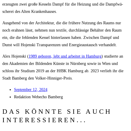
erzeug­ten zwei gro­ße Kes­seln Dampf für die Hei­zung und die Dampf­wä­
sche­rei des Alten Krankenhauses.
Aus­ge­hend von der Archi­tek­tur, die die frü­he­re Nut­zung des Raums nur
noch erah­nen lässt, neh­men nun tex­ti­le, durch­läs­si­ge Behäl­ter den Raum
ein, die die feh­len­den Kes­sel hin­ter­las­sen haben. Zwi­schen Dampf und
Dunst will Hojen­ski Trans­pa­ren­zen und Ener­gie­aus­tausch verhandelt.
Alex Hojen­ski (
1989 gebo­ren, lebt und arbei­tet in Ham­burg
) stu­dier­te an
den Aka­de­mien der Bil­den­den Küns­te in Nürn­berg sowie in Wien und
schloss ihr Stu­di­um 2019 an der HfBK Ham­burg ab. 2023 ver­lieh ihr die
Stadt Bam­berg den Volker-Hinniger-Preis.
Sep­tem­ber 12, 2024
Redak­ti­on
Web­echo Bamberg
DAS KÖNNTE SIE AUCH
INTERESSIEREN...