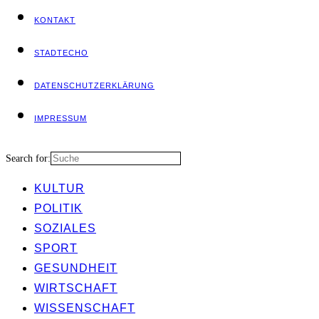
KON­TAKT
STADT­ECHO
DATEN­SCHUTZ­ER­KLÄ­RUNG
IMPRES­SUM
Search for:
KUL­TUR
POLI­TIK
SOZIA­LES
SPORT
GESUND­HEIT
WIRT­SCHAFT
WIS­SEN­SCHAFT