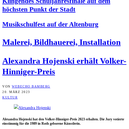
Klin­gen­des Schul­jah­res­fi­na­le auf dem
höchs­ten Punkt der Stadt
Musik­schul­fest auf der Altenburg
Male­rei, Bild­haue­rei, Installation
Alex­an­dra Hojen­ski erhält Volker-
Hinniger-Preis
VON
WEBECHO BAMBERG
20. MÄRZ 2023
KULTUR
Alex­an­dra Hojen­ski hat den Vol­ker-Hin­ni­ger-Preis 2023 erhal­ten. Die Jury votier­te
ein­stim­mig für die 1989 in Roth gebo­re­ne Künstlerin.