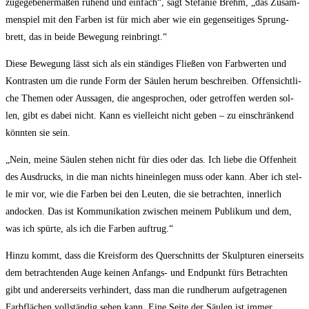
zuge­ge­be­ner­ma­ßen ruhend und ein­fach“, sagt Ste­fa­nie Brehm, „das Zusam­
men­spiel mit den Far­ben ist für mich aber wie ein gegen­sei­ti­ges Sprung­
brett, das in bei­de Bewe­gung reinbringt.“
Die­se Bewe­gung lässt sich als ein stän­di­ges Flie­ßen von Farb­wer­ten und
Kon­tras­ten um die run­de Form der Säu­len her­um beschrei­ben. Offen­sicht­li­
che The­men oder Aus­sa­gen, die ange­spro­chen, oder getrof­fen wer­den sol­
len, gibt es dabei nicht. Kann es viel­leicht nicht geben – zu ein­schrän­kend
könn­ten sie sein.
„Nein, mei­ne Säu­len ste­hen nicht für dies oder das. Ich lie­be die Offen­heit
des Aus­drucks, in die man nichts hin­ein­le­gen muss oder kann. Aber ich stel­
le mir vor, wie die Far­ben bei den Leu­ten, die sie betrach­ten, inner­lich
ando­cken. Das ist Kom­mu­ni­ka­ti­on zwi­schen mei­nem Publi­kum und dem,
was ich spür­te, als ich die Far­ben auftrug.“
Hin­zu kommt, dass die Kreis­form des Quer­schnitts der Skulp­tu­ren einer­seits
dem betrach­ten­den Auge kei­nen Anfangs- und End­punkt fürs Betrach­ten
gibt und ande­rer­seits ver­hin­dert, dass man die rund­her­um auf­ge­tra­ge­nen
Farb­flä­chen voll­stän­dig sehen kann. Eine Sei­te der Säu­len ist immer