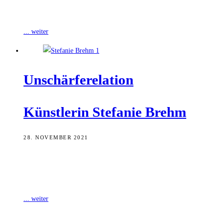
Die Jury votierte einstimmig für die 1989 in Roth geborene
Künstlerin.
... weiter
Unschär­fe­re­la­ti­on
Künst­le­rin Ste­fa­nie Brehm
28. NOVEMBER 2021
Stefanie Brehm aus Bamberg ist die aktuelle Trägerin des Volker-
Hinniger-Preises ihrer Heimatstadt. Ihre leuchtend bunt gefärbten
Skulpturen aus Keramik und Kunststoff vereinen
... weiter