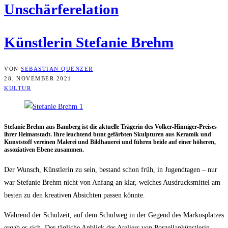
Unschär­fe­re­la­ti­on
Künst­le­rin Ste­fa­nie Brehm
VON
SEBASTIAN QUENZER
28. NOVEMBER 2021
KULTUR
Ste­fa­nie Brehm aus Bam­berg ist die aktu­el­le Trä­ge­rin des Vol­ker-Hin­ni­ger-Prei­ses
ihrer Hei­mat­stadt. Ihre leuch­tend bunt gefärb­ten Skulp­tu­ren aus Kera­mik und
Kunst­stoff ver­ei­nen Male­rei und Bild­haue­rei und füh­ren bei­de auf einer höhe­ren,
asso­zia­ti­ven Ebe­ne zusammen.
Der Wunsch, Künst­le­rin zu sein, bestand schon früh, in Jugend­ta­gen – nur
war Ste­fa­nie Brehm nicht von Anfang an klar, wel­ches Aus­drucks­mit­tel am
bes­ten zu den krea­ti­ven Absich­ten pas­sen könnte.
Wäh­rend der Schul­zeit, auf dem Schul­weg in der Gegend des Mar­kus­plat­zes
ergab es sich. Der täg­li­che Anblick des Ate­liers von Por­zel­lan­künst­le­rin