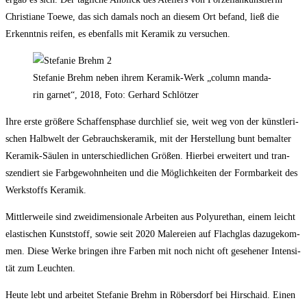
Chris­tia­ne Toe­we, das sich damals noch an die­sem Ort befand, ließ die
Erkennt­nis rei­fen, es eben­falls mit Kera­mik zu versuchen.
Ste­fa­nie Brehm neben ihrem Kera­mik-Werk „column man­da­
rin gar­net“, 2018, Foto: Ger­hard Schlötzer
Ihre ers­te grö­ße­re Schaf­fens­pha­se durch­lief sie, weit weg von der künst­le­ri­
schen Halb­welt der Gebrauchs­ke­ra­mik, mit der Her­stel­lung bunt bemal­ter
Kera­mik-Säu­len in unter­schied­li­chen Grö­ßen. Hier­bei erwei­tert und tran­
szen­diert sie Farb­ge­wohn­hei­ten und die Mög­lich­kei­ten der Form­bar­keit des
Werk­stoffs Keramik.
Mitt­ler­wei­le sind zwei­di­men­sio­na­le Arbei­ten aus Poly­ure­than, einem leicht
elas­ti­schen Kunst­stoff, sowie seit 2020 Male­rei­en auf Flach­glas dazu­ge­kom­
men. Die­se Wer­ke brin­gen ihre Far­ben mit noch nicht oft gese­he­ner Inten­si­
tät zum Leuchten.
Heu­te lebt und arbei­tet Ste­fa­nie Brehm in Röbers­dorf bei Hirschaid. Einen