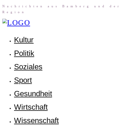
Nach­rich­ten aus Bam­berg und der
Region
Kul­tur
Poli­tik
Sozia­les
Sport
Gesund­heit
Wirt­schaft
Wis­sen­schaft