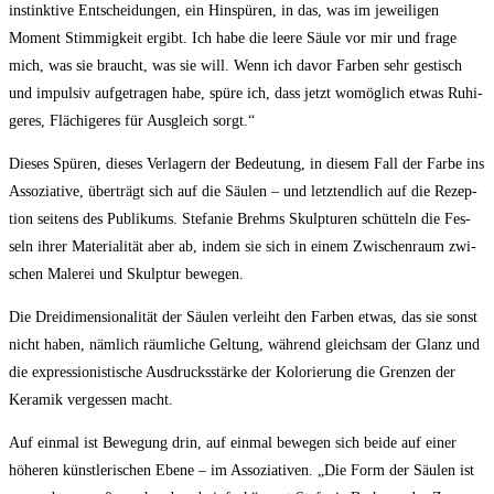
instink­ti­ve Ent­schei­dun­gen, ein Hin­spü­ren, in das, was im jewei­li­gen
Moment Stim­mig­keit ergibt. Ich habe die lee­re Säu­le vor mir und fra­ge
mich, was sie braucht, was sie will. Wenn ich davor Far­ben sehr ges­tisch
und impul­siv auf­ge­tra­gen habe, spü­re ich, dass jetzt womög­lich etwas Ruhi­
ge­res, Flä­chi­ge­res für Aus­gleich sorgt.“
Die­ses Spü­ren, die­ses Ver­la­gern der Bedeu­tung, in die­sem Fall der Far­be ins
Asso­zia­ti­ve, über­trägt sich auf die Säu­len – und letzt­end­lich auf die Rezep­
ti­on sei­tens des Publi­kums. Ste­fa­nie Brehms Skulp­tu­ren schüt­teln die Fes­
seln ihrer Mate­ria­li­tät aber ab, indem sie sich in einem Zwi­schen­raum zwi­
schen Male­rei und Skulp­tur bewegen.
Die Drei­di­men­sio­na­li­tät der Säu­len ver­leiht den Far­ben etwas, das sie sonst
nicht haben, näm­lich räum­li­che Gel­tung, wäh­rend gleich­sam der Glanz und
die expres­sio­nis­ti­sche Aus­drucks­stär­ke der Kolo­rie­rung die Gren­zen der
Kera­mik ver­ges­sen macht.
Auf ein­mal ist Bewe­gung drin, auf ein­mal bewe­gen sich bei­de auf einer
höhe­ren künst­le­ri­schen Ebe­ne – im Asso­zia­ti­ven. „Die Form der Säu­len ist