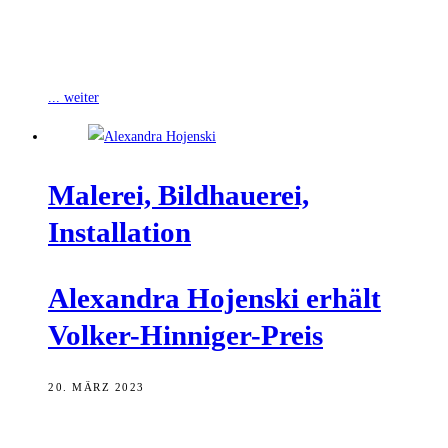
Ab morgen zeigt die Künstlerin Alex Hojenski, die aktuelle Volker-
Hinniger-Preisträgerin der Stadt, ihre Ausstellung „Dunst“ im
Kesselhaus. Wie es der Name andeutet,
... weiter
Male­rei, Bild­haue­rei,
Installation
Alex­an­dra Hojen­ski erhält
Volker-Hinniger-Preis
20. MÄRZ 2023
Alexandra Hojenski hat den Volker-Hinniger-Preis 2023 erhalten.