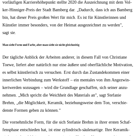
vor­läu­fi­gen Kar­rie­re­hö­he­punkt stell­te 2020 die Aus­zeich­nung mit dem Vol­
ker-Hin­ni­ger-Preis der Stadt Bam­berg dar. „Dadurch, dass ich aus Bam­berg
bin, hat die­ser Preis gro­ßen Wert für mich. Es ist für Künst­le­rin­nen und
Künst­ler immer beson­ders, von der Hei­mat aus­ge­zeich­net zu wer­den“,
sagt sie.
Man sieht Form und Far­be, aber man sieht sie nicht gleichzeitig
Der täg­li­che Anblick der Arbei­ten ande­rer, in die­sem Fall von Chris­tia­ne
Toe­we, lie­fert aber natür­lich nur eine äuße­re und ober­fläch­li­che Moti­va­ti­on,
es selbst künst­le­risch zu ver­su­chen. Erst durch das Zustan­de­kom­men einer
inner­li­chen Ver­bin­dung zum Werk­stoff – ein men­ta­les von ihm Ange­zwin­
kertwer­den sozu­sa­gen – wird die Grund­la­ge geschaf­fen, sich sei­ner anzu­
neh­men. „Mich spricht die Weich­heit des Mate­ri­als an“, sagt Ste­fa­nie
Brehm, „die Mög­lich­keit, Kera­mik, bezie­hungs­wei­se dem Ton, ver­schie­
dens­te For­men geben zu können.“
Die vor­nehm­li­che Form, für die sich Ste­fa­nie Brehm in ihrer ers­ten Schaf­
fens­pha­se ent­schie­den hat, ist eine zylin­drisch-säu­len­ar­ti­ge. Ihre Kera­mik­