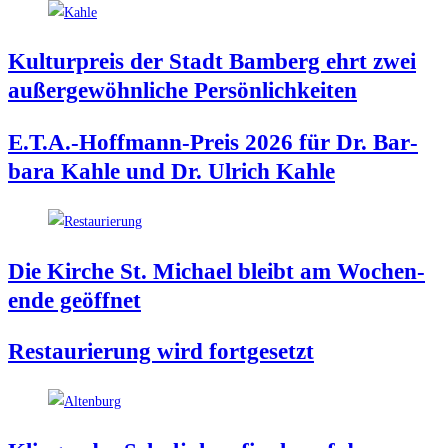
Kul­tur­preis der Stadt Bam­berg ehrt zwei
außer­ge­wöhn­li­che Persönlichkeiten
E.T.A.-Hoffmann-Preis 2026 für Dr. Bar­
ba­ra Kah­le und Dr. Ulrich Kahle
Die Kir­che St. Micha­el bleibt am Wochen­
en­de geöffnet
Restau­rie­rung wird fortgesetzt