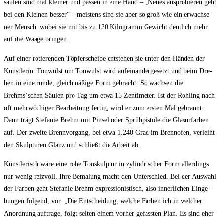
säu­len sind mal klei­ner und pas­sen in eine Hand – „Neu­es aus­pro­bie­ren geht
bei den Klei­nen bes­ser“ – meis­tens sind sie aber so groß wie ein erwach­se­
ner Mensch, wobei sie mit bis zu 120 Kilo­gramm Gewicht deut­lich mehr
auf die Waa­ge bringen.
Auf einer rotie­ren­den Töp­fer­schei­be ent­ste­hen sie unter den Hän­den der
Künst­le­rin. Ton­wulst um Ton­wulst wird auf­ein­an­der­ge­setzt und beim Dre­
hen in eine run­de, gleich­mä­ßi­ge Form gebracht. So wach­sen die
Brehms‘schen Säu­len pro Tag um etwa 15 Zen­ti­me­ter. Ist der Roh­ling nach
oft mehr­wö­chi­ger Bear­bei­tung fer­tig, wird er zum ers­ten Mal gebrannt.
Dann trägt Ste­fa­nie Brehm mit Pin­sel oder Sprüh­pis­to­le die Gla­sur­far­ben
auf. Der zwei­te Brenn­vor­gang, bei etwa 1.240 Grad im Brenn­ofen, ver­leiht
den Skulp­tu­ren Glanz und schließt die Arbeit ab.
Künst­le­risch wäre eine rohe Ton­skulp­tur in zylin­dri­scher Form aller­dings
nur wenig reiz­voll. Ihre Bema­lung macht den Unter­schied. Bei der Aus­wahl
der Far­ben geht Ste­fa­nie Brehm expres­sio­nis­tisch, also inner­li­chen Ein­ge­
bun­gen fol­gend, vor. „Die Ent­schei­dung, wel­che Far­ben ich in wel­cher
Anord­nung auf­tra­ge, folgt sel­ten einem vor­her gefass­ten Plan. Es sind eher