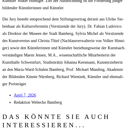
Künst­ler Vol­ker Hin­ni­ger. Ziel der Aus­zeich­nung ist die För­de­rung jun­ger
bil­den­der Künst­le­rin­nen und Künstler.
Die Jury besteht ent­spre­chend dem Stif­tungs­ver­trag der­zeit aus Ulri­ke Sie­
ben­haar als Kul­tur­re­fe­ren­tin (Vor­sit­zen­de der Jury), Dr. Fabi­an Ludo­vico
als Direk­tor der Muse­en der Stadt Bam­berg, Syl­via Michel als Vor­sit­zen­de
des Kunst­ver­eins und Chris­ta Thiel (Nach­lass­ver­wal­te­rin von Vol­ker Hin­ni­
ger) sowie den Künst­le­rin­nen und Künst­ler bezie­hungs­wei­se der Kunst­sach­
ver­stän­di­gen Maren Jen­sen, M.A., wis­sen­schaft­li­che Mit­ar­bei­te­rin der
Kunst­hal­le Schwein­furt, Stu­di­en­rä­tin Johan­na Kees­mann, Kunst­er­zie­he­rin
an den Maria-Ward-Schu­len Bam­berg, Prof. Micha­el Mun­ding, Aka­de­mie
der Bil­den­den Küns­te Nürn­berg, Richard Wient­zek, Künst­ler und ehe­ma­li­
ger Preisträger.
April 7, 2026
Redak­ti­on
Web­echo Bamberg
DAS KÖNNTE SIE AUCH
INTERESSIEREN...