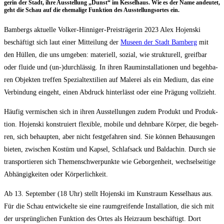
ge­rin der Stadt, ihre Aus­stel­lung „Dunst“ im Kes­sel­haus. Wie es der Name andeu­tet,
geht die Schau auf die ehe­ma­li­ge Funk­ti­on des Aus­stel­lungs­or­tes ein.
Bam­bergs aktu­el­le Vol­ker-Hin­ni­ger-Preis­trä­ge­rin 2023 Alex Hojen­ski
beschäf­tigt sich laut einer Mit­tei­lung der
Muse­en der Stadt Bam­berg
mit
den Hül­len, die uns umge­ben: mate­ri­ell, sozi­al, wie struk­tu­rell, greif­bar
oder flui­de und (un-)durchlässig. In ihren Raum­in­stal­la­tio­nen und begeh­ba­
ren Objek­ten tref­fen Spe­zi­al­tex­ti­li­en auf Male­rei als ein Medi­um, das eine
Ver­bin­dung ein­geht, einen Abdruck hin­ter­lässt oder eine Prä­gung vollzieht.
Häu­fig ver­mi­schen sich in ihren Aus­stel­lun­gen zudem Pro­dukt und Pro­duk­
ti­on. Hojen­ski kon­stru­iert fle­xi­ble, mobi­le und dehn­ba­re Kör­per, die begeh­
ren, sich behaup­ten, aber nicht fest­ge­fah­ren sind. Sie kön­nen Behau­sun­gen
bie­ten, zwi­schen Kos­tüm und Kap­sel, Schlaf­sack und Bal­da­chin. Durch sie
trans­por­tie­ren sich The­men­schwer­punk­te wie Gebor­gen­heit, wech­sel­sei­ti­ge
Abhän­gig­kei­ten oder Körperlichkeit.
Ab 13. Sep­tem­ber (18 Uhr) stellt Hojen­ski im Kunst­raum Kes­sel­haus aus.
Für die Schau ent­wi­ckel­te sie eine raum­grei­fen­de Instal­la­ti­on, die sich mit
der ursprüng­li­chen Funk­ti­on des Ortes als Heiz­raum beschäf­tigt. Dort