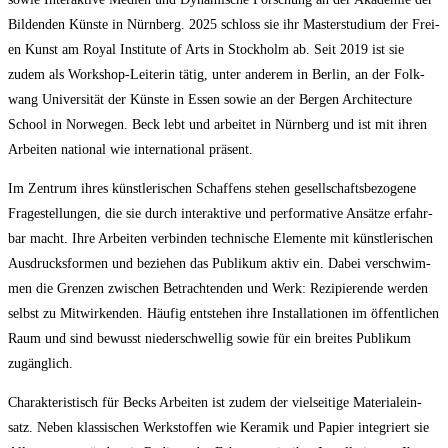
Bil­den­den Küns­te in Nürn­berg. 2025 schloss sie ihr Mas­ter­stu­di­um der Frei­
en Kunst am Roy­al Insti­tu­te of Arts in Stock­holm ab. Seit 2019 ist sie
zudem als Work­shop-Lei­te­rin tätig, unter ande­rem in Ber­lin, an der Folk­
wang Uni­ver­si­tät der Küns­te in Essen sowie an der Ber­gen Archi­tec­tu­re
School in Nor­we­gen. Beck lebt und arbei­tet in Nürn­berg und ist mit ihren
Arbei­ten natio­nal wie inter­na­tio­nal präsent.
Im Zen­trum ihres künst­le­ri­schen Schaf­fens ste­hen gesell­schafts­be­zo­ge­ne
Fra­ge­stel­lun­gen, die sie durch inter­ak­ti­ve und per­for­ma­ti­ve Ansät­ze erfahr­
bar macht. Ihre Arbei­ten ver­bin­den tech­ni­sche Ele­men­te mit künst­le­ri­schen
Aus­drucks­for­men und bezie­hen das Publi­kum aktiv ein. Dabei ver­schwim­
men die Gren­zen zwi­schen Betrach­ten­den und Werk: Rezi­pie­ren­de wer­den
selbst zu Mit­wir­ken­den. Häu­fig ent­ste­hen ihre Instal­la­tio­nen im öffent­li­chen
Raum und sind bewusst nie­der­schwel­lig sowie für ein brei­tes Publi­kum
zugänglich.
Cha­rak­te­ris­tisch für Becks Arbei­ten ist zudem der viel­sei­ti­ge Mate­ri­al­ein­
satz. Neben klas­si­schen Werk­stof­fen wie Kera­mik und Papier inte­griert sie