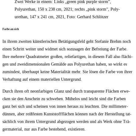
Zwei Wer­ke in einem: Links „green pink pur­ple storm“,
Poly­ure­than, 150 x 238 cm, 2021; rechts „pink storm“, Poly­
ure­than, 147 x 241 cm, 2021, Foto: Ger­hard Schlötzer
Far­be an sich
In ihrem zwei­ten künst­le­ri­schen Betä­ti­gungs­feld geht Ste­fa­nie Brehm noch
einen Schritt wei­ter und wid­met sich sozu­sa­gen der Befrei­ung der Far­be.
Ihre meh­re­re Qua­drat­me­ter gro­ßen, reli­ef­ar­ti­gen, in die­sem Fall also flä­chi­
gen und zwei­di­men­sio­na­len Gemäl­de aus Poly­ure­than haben, so wirkt es
zumin­dest, über­haupt kei­ne Mate­ria­li­tät mehr. Sie lösen die Far­be von ihrer
Ver­haf­tung auf einem mate­ri­el­len Untergrund.
Durch ihren oft neon­far­bi­gen Glanz und durch trans­pa­ren­te Flä­chen erwe­
cken sie den Anschein zu schwe­ben. Mühe­los und leicht sind die Far­ben
ganz bei sich und schei­nen von innen her­aus zu leuch­ten. Die mil­li­me­ter­
dün­nen, aber reiß­fes­ten Kunst­stoff­flä­chen kön­nen nach der Her­stel­lung tat­
säch­lich von ihrem Unter­grund abge­zo­gen wer­den und als Werk ohne Trä­
ger­ma­te­ri­al, nur aus Far­be bestehend, existieren.