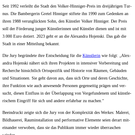
Seit 1992 ver­leiht die Stadt den Vol­ker-Hin­ni­ger-Preis im drei­jäh­ri­gen Tur­
nus. Die Bam­ber­ge­rin Gre­tel Hin­ni­ger stif­te­te ihn 1990 zum Geden­ken an
ihren 1988 ver­un­glück­ten Sohn, den Künst­ler Vol­ker Hin­ni­ger. Der Preis
soll der För­de­rung jun­ger Künst­le­rin­nen und Künst­ler die­nen und ist mit
3.000 Euro dotiert. 2023 geht er an die Alex­an­dra Hojen­ski. Das gab die
Stadt in einer Mit­tei­lung bekannt.
Die Jury begrün­de­te ihre Ent­schei­dung für die
Künst­le­rin
wie folgt: „Alex­
an­dra Hojen­ski nähert sich ihren Pro­jek­ten in inten­si­ver Vor­be­rei­tung und
Recher­che hin­sicht­lich Orts­spe­zi­fik und His­to­rie von Räu­men, Gebäu­den
und Situa­tio­nen. Sie geht davon aus, dass sich Orte und deren Geschich­te,
ihre Funk­ti­on wie auch anwe­sen­de Per­so­nen gegen­sei­tig prä­gen und ver­
sucht, die­sen Ein­fluss in der Über­lap­pung von Vor­ge­fun­de­nem und künst­le­
ri­schem Ein­griff für sich und ande­re erfahr­bar zu machen.“
Beein­druckt zeig­te sich die Jury von der Kom­ple­xi­tät des Wer­kes: Male­rei,
Bild­haue­rei, Raum­in­stal­la­ti­on und per­for­ma­ti­ve Ele­men­te sei­en der­art mit­
ein­an­der ver­wo­ben, dass sie das Publi­kum immer wie­der über­ra­schen