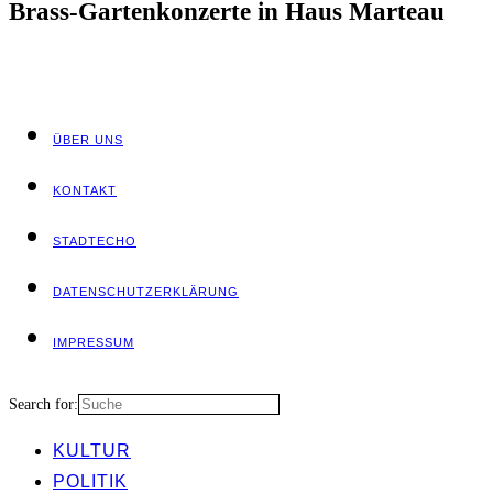
Brass-Gar­ten­kon­zer­te in Haus Marteau
ÜBER UNS
KON­TAKT
STADT­ECHO
DATEN­SCHUTZ­ER­KLÄ­RUNG
IMPRES­SUM
Search for:
KUL­TUR
POLI­TIK