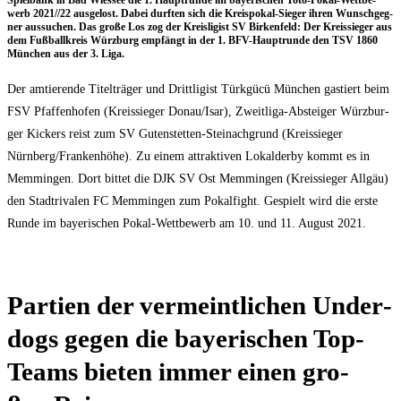
Spiel­bank in Bad Wies­see die 1. Haupt­run­de im baye­ri­schen Toto-Pokal-Wett­be­
werb 2021/​/​22 aus­ge­lost. Dabei durf­ten sich die Kreis­po­kal-Sie­ger ihren Wunsch­geg­
ner aus­su­chen. Das gro­ße Los zog der Kreis­li­gist SV Bir­ken­feld: Der Kreis­sie­ger aus
dem Fuß­ball­kreis Würz­burg emp­fängt in der 1. BFV-Haupt­run­de den TSV 1860
Mün­chen aus der 3. Liga.
Der amtie­ren­de Titel­trä­ger und Dritt­li­gist Türk­gücü Mün­chen gas­tiert beim
FSV Pfaf­fen­ho­fen (Kreis­sie­ger Donau/​Isar), Zweit­li­ga-Abstei­ger Würz­bur­
ger Kickers reist zum SV Guten­stet­ten-Steinach­grund (Kreis­sie­ger
Nürnberg/​Frankenhöhe). Zu einem attrak­ti­ven Lokal­der­by kommt es in
Mem­min­gen. Dort bit­tet die DJK SV Ost Mem­min­gen (Kreis­sie­ger All­gäu)
den Stadt­ri­va­len FC Mem­min­gen zum Pokal­fight. Gespielt wird die ers­te
Run­de im baye­ri­schen Pokal-Wett­be­werb am 10. und 11. August 2021.
Par­tien der ver­meint­li­chen Under­
dogs gegen die baye­ri­schen Top-
Teams bie­ten immer einen gro­