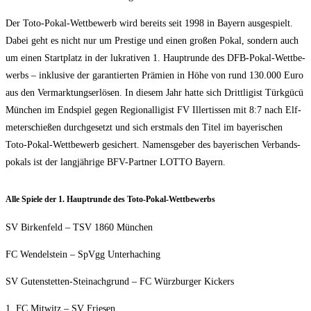
Der Toto-Pokal-Wett­be­werb wird bereits seit 1998 in Bay­ern aus­ge­spielt.
Dabei geht es nicht nur um Pres­ti­ge und einen gro­ßen Pokal, son­dern auch
um einen Start­platz in der lukra­ti­ven 1. Haupt­run­de des DFB-Pokal-Wett­be­
werbs – inklu­si­ve der garan­tier­ten Prä­mi­en in Höhe von rund 130.000 Euro
aus den Ver­mark­tungs­er­lö­sen. In die­sem Jahr hat­te sich Dritt­li­gist Türk­gücü
Mün­chen im End­spiel gegen Regio­nal­li­gist FV Iller­tis­sen mit 8:7 nach Elf­
me­ter­schie­ßen durch­ge­setzt und sich erst­mals den Titel im baye­ri­schen
Toto-Pokal-Wett­be­werb gesi­chert. Namens­ge­ber des baye­ri­schen Ver­bands­
po­kals ist der lang­jäh­ri­ge BFV-Part­ner LOTTO Bayern.
Alle Spie­le der 1. Haupt­run­de des Toto-Pokal-Wettbewerbs
SV Bir­ken­feld – TSV 1860 München
FC Wen­del­stein – SpVgg Unterhaching
SV Guten­stet­ten-Steinach­grund – FC Würz­bur­ger Kickers
1. FC Mit­witz – SV Friesen