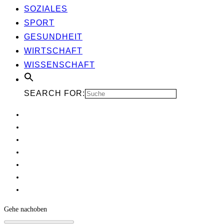
SOZIA­LES
SPORT
GESUND­HEIT
WIRT­SCHAFT
WIS­SEN­SCHAFT
SEARCH FOR:
Gehe nach
oben