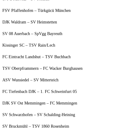
FSV Pfaf­fen­ho­fen – Türk­gücü München
DJK Wald­ram – SV Heimstetten
SV 08 Auer­bach – SpVgg Bayreuth
Kis­sin­ger SC – TSV Rain/​Lech
FC Ein­tracht Lands­hut – TSV Buchbach
TSV Ober­pfram­mern – FC Wacker Burghausen
ASV Wun­sie­del – SV Mitterteich
FC Tie­fen­bach DJK – 1. FC Schwein­furt 05
DJK SV Ost Mem­min­gen – FC Memmingen
SV Schwarz­ho­fen – SV Schalding-Heining
SV Bruck­mühl – TSV 1860 Rosenheim