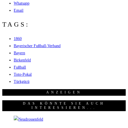
Whatsapp
Email
TAGS:
1860
Bayerischer Fußball-Verband
Bayern
Birkenfeld
Fußball
Toto-Pokal
Türkgücü
ANZEI­GEN
DAS KÖNNTE SIE AUCH
INTERESSIEREN...