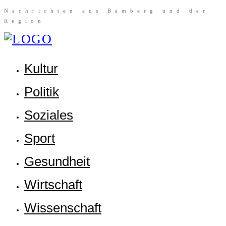
Nach­rich­ten aus Bam­berg und der
Region
Kul­tur
Poli­tik
Sozia­les
Sport
Gesund­heit
Wirt­schaft
Wis­sen­schaft