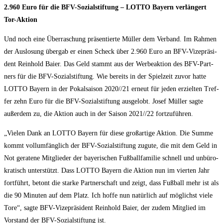
2.960 Euro für die BFV-Sozi­al­stif­tung – LOTTO Bay­ern ver­län­gert
Tor-Aktion
Und noch eine Über­ra­schung prä­sen­tier­te Mül­ler dem Ver­band. Im Rah­men
der Aus­lo­sung über­gab er einen Scheck über 2.960 Euro an BFV-Vize­prä­si­
dent Rein­hold Bai­er. Das Geld stammt aus der Wer­be­ak­ti­on des BFV-Part­
ners für die BFV-Sozi­al­stif­tung. Wie bereits in der Spiel­zeit zuvor hat­te
LOTTO Bay­ern in der Pokal­sai­son 2020/​/​21 erneut für jeden erziel­ten Tref­
fer zehn Euro für die BFV-Sozi­al­stif­tung aus­ge­lobt. Josef Mül­ler sag­te
außer­dem zu, die Akti­on auch in der Sai­son 2021/​/​22 fortzuführen.
„Vie­len Dank an LOTTO Bay­ern für die­se groß­ar­ti­ge Akti­on. Die Sum­me
kommt voll­um­fäng­lich der BFV-Sozi­al­stif­tung zugu­te, die mit dem Geld in
Not gera­te­ne Mit­glie­der der baye­ri­schen Fuß­ball­fa­mi­lie schnell und unbü­ro­
kra­tisch unter­stützt. Dass LOTTO Bay­ern die Akti­on nun im vier­ten Jahr
fort­führt, betont die star­ke Part­ner­schaft und zeigt, dass Fuß­ball mehr ist als
die 90 Minu­ten auf dem Platz. Ich hof­fe nun natür­lich auf mög­lichst vie­le
Tore“, sag­te BFV-Vize­prä­si­dent Rein­hold Bai­er, der zudem Mit­glied im
Vor­stand der BFV-Sozi­al­stif­tung ist.