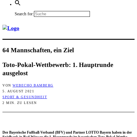
Search for:
64 Mann­schaf­ten, ein Ziel
Toto-Pokal-Wett­be­werb: 1. Haupt­run­de
ausgelost
VON
WEBECHO BAMBERG
5. AUGUST 2021
SPORT & GESUNDHEIT
2 MIN. ZU LESEN
Der Baye­ri­sche Fuß­ball-Ver­band (BFV) und Part­ner LOTTO Bay­ern haben in der