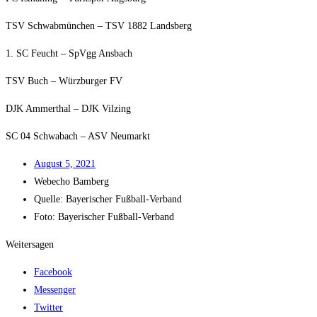
TSV Schwab­mün­chen – TSV 1882 Landsberg
1. SC Feucht – SpVgg Ansbach
TSV Buch – Würz­bur­ger FV
DJK Ammer­thal – DJK Vilzing
SC 04 Schwa­bach – ASV Neumarkt
August 5, 2021
Web­echo Bamberg
Quel­le: Baye­ri­scher Fußball-Verband
Foto: Baye­ri­scher Fußball-Verband
Weitersagen
Facebook
Messenger
Twitter