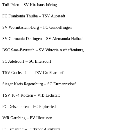
TuS Prien – SV Kirchanschöring
FC Fran­ko­nia Thul­ba – TSV Aubstadt
SV Wör­nitz­stein-Berg – FC Gundelfingen
SV Ger­ma­nia Det­tin­gen – SV Ale­man­nia Haibach
BSC Saas-Bay­reuth – SV Vik­to­ria Aschaffenburg
SC Adels­dorf – SC Eltersdorf
TSV Gochs­heim – TSV Großbardorf
Sie­ger Kreis Regens­burg – SC Ettmannsdorf
TSV 1874 Kot­tern – VfB Eichstätt
FC Dei­sen­ho­fen – FC Pipinsried
VfR Gar­ching – FV Illertissen
FC Isma­ning – Türks­por Augsburg