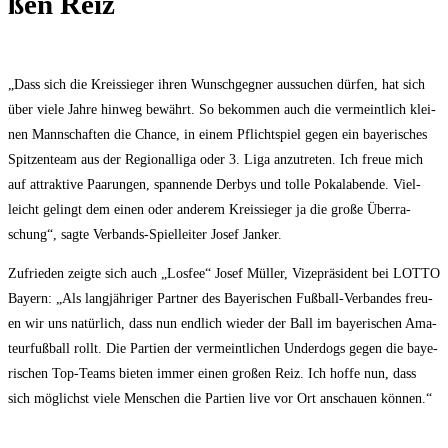
ßen Reiz
„Dass sich die Kreis­sie­ger ihren Wunsch­geg­ner aus­su­chen dür­fen, hat sich
über vie­le Jah­re hin­weg bewährt. So bekom­men auch die ver­meint­lich klei­
nen Mann­schaf­ten die Chan­ce, in einem Pflicht­spiel gegen ein baye­ri­sches
Spit­zen­team aus der Regio­nal­li­ga oder 3. Liga anzu­tre­ten. Ich freue mich
auf attrak­ti­ve Paa­run­gen, span­nen­de Der­bys und tol­le Pokal­a­ben­de. Viel­
leicht gelingt dem einen oder ande­rem Kreis­sie­ger ja die gro­ße Über­ra­
schung“, sag­te Ver­bands-Spiel­lei­ter Josef Janker.
Zufrie­den zeig­te sich auch „Los­fee“ Josef Mül­ler, Vize­prä­si­dent bei LOTTO
Bay­ern: „Als lang­jäh­ri­ger Part­ner des Baye­ri­schen Fuß­ball-Ver­ban­des freu­
en wir uns natür­lich, dass nun end­lich wie­der der Ball im baye­ri­schen Ama­
teur­fuß­ball rollt. Die Par­tien der ver­meint­li­chen Under­dogs gegen die baye­
ri­schen Top-Teams bie­ten immer einen gro­ßen Reiz. Ich hof­fe nun, dass
sich mög­lichst vie­le Men­schen die Par­tien live vor Ort anschau­en können.“