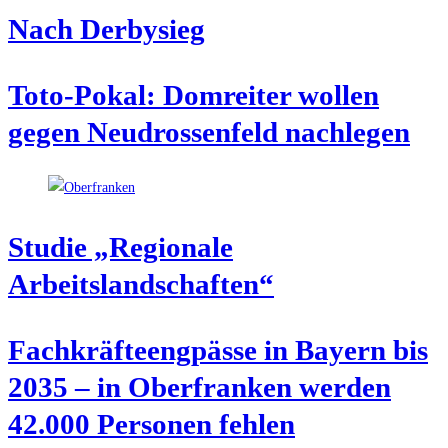
Nach Der­by­sieg
Toto-Pokal: Dom­rei­ter wol­len
gegen Neu­dros­sen­feld nachlegen
Stu­die „Regio­na­le
Arbeitslandschaften“
Fach­kräf­te­eng­päs­se in Bay­ern bis
2035 – in Ober­fran­ken wer­den
42.000 Per­so­nen fehlen