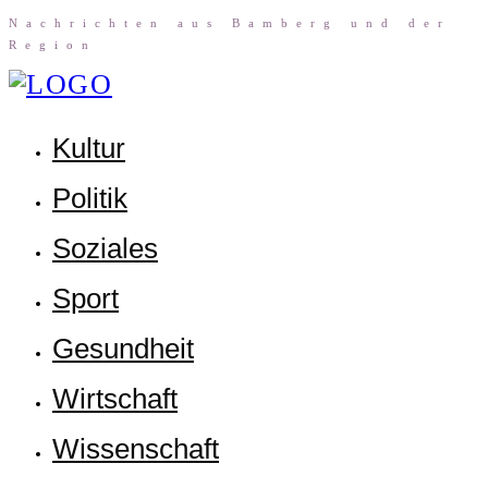
Nach­rich­ten aus Bam­berg und der
Region
Kul­tur
Poli­tik
Sozia­les
Sport
Gesund­heit
Wirt­schaft
Wis­sen­schaft