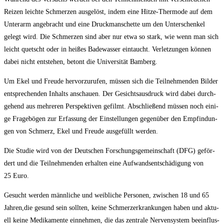
Rei­zen leich­te Schmer­zen aus­ge­löst, indem eine Hit­ze-Ther­mo­de auf dem
Unter­arm ange­bracht und eine Druck­man­schet­te um den Unter­schen­kel
gelegt wird. Die Schmer­zen sind aber nur etwa so stark, wie wenn man sich
leicht quetscht oder in hei­ßes Bade­was­ser ein­taucht. Ver­let­zun­gen kön­nen
dabei nicht ent­ste­hen, betont die Uni­ver­si­tät Bamberg.
Um Ekel und Freu­de her­vor­zu­ru­fen, müs­sen sich die Teil­neh­men­den Bil­der
ent­spre­chen­den Inhalts anschau­en. Der Gesichts­aus­druck wird dabei durch­
ge­hend aus meh­re­ren Per­spek­ti­ven gefilmt. Abschlie­ßend müs­sen noch eini­
ge Fra­ge­bö­gen zur Erfas­sung der Ein­stel­lun­gen gegen­über den Emp­fin­dun­
gen von Schmerz, Ekel und Freu­de aus­ge­füllt werden.
Die Stu­die wird von der Deut­schen For­schungs­ge­mein­schaft (DFG) geför­
dert und die Teil­neh­men­den erhal­ten eine Auf­wands­ent­schä­di­gung von
25 Euro.
Gesucht wer­den männ­li­che und weib­li­che Per­so­nen, zwi­schen 18 und 65
Jahren,die gesund sein soll­ten, kei­ne Schmerz­er­kran­kun­gen haben und aktu­
ell kei­ne Medi­ka­men­te ein­neh­men, die das zen­tra­le Ner­ven­sys­tem beein­flus­