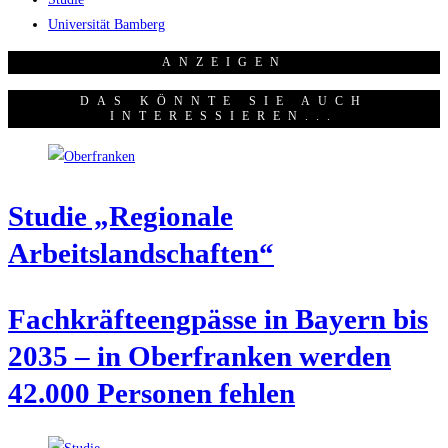
Universität Bamberg
ANZEI­GEN
DAS KÖNNTE SIE AUCH
INTERESSIEREN...
Stu­die „Regio­na­le
Arbeitslandschaften“
Fach­kräf­te­eng­päs­se in Bay­ern bis
2035 – in Ober­fran­ken wer­den
42.000 Per­so­nen fehlen