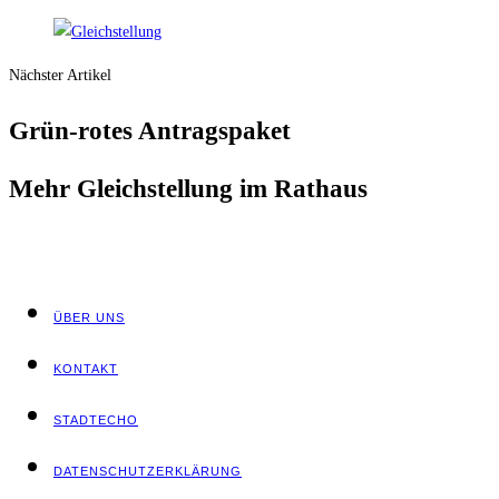
Nächster Artikel
Grün-rotes Antrags­pa­ket
Mehr Gleich­stel­lung im Rathaus
ÜBER UNS
KON­TAKT
STADT­ECHO
DATEN­SCHUTZ­ER­KLÄ­RUNG