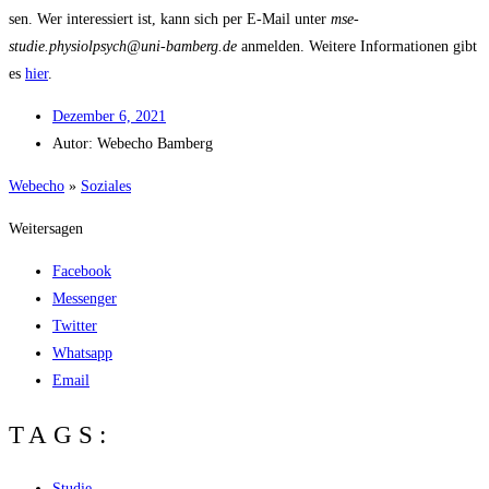
sen. Wer inter­es­siert ist, kann sich per E‑Mail unter
mse-
studie.physiolpsych@uni-bamberg.de
anmel­den. Wei­te­re Infor­ma­tio­nen gibt
es
hier
.
Dezem­ber 6, 2021
Autor:
Web­echo Bamberg
Web­echo
»
Sozia­les
Weitersagen
Facebook
Messenger
Twitter
Whatsapp
Email
TAGS:
Studie