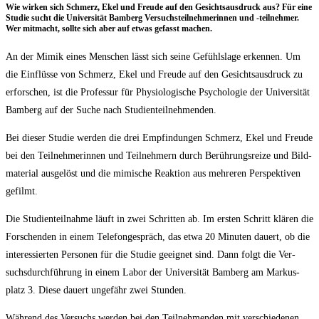
Wie wir­ken sich Schmerz, Ekel und Freu­de auf den Gesichts­aus­druck aus? Für eine
Stu­die sucht die Uni­ver­si­tät Bam­berg Ver­suchs­teil­neh­me­rin­nen und ‑teil­neh­mer.
Wer mit­macht, soll­te sich aber auf etwas gefasst machen.
An der Mimik eines Men­schen lässt sich sei­ne Gefühls­la­ge erken­nen. Um
die Ein­flüs­se von Schmerz, Ekel und Freu­de auf den Gesichts­aus­druck zu
erfor­schen, ist die Pro­fes­sur für Phy­sio­lo­gi­sche Psy­cho­lo­gie der Uni­ver­si­tät
Bam­berg auf der Suche nach Studienteilnehmenden.
Bei die­ser Stu­die wer­den die drei Emp­fin­dun­gen Schmerz, Ekel und Freu­de
bei den Teil­neh­me­rin­nen und Teil­neh­mern durch Berüh­rungs­rei­ze und Bild­
ma­te­ri­al aus­ge­löst und die mimi­sche Reak­ti­on aus meh­re­ren Per­spek­ti­ven
gefilmt.
Die Stu­di­en­teil­nah­me läuft in zwei Schrit­ten ab. Im ers­ten Schritt klä­ren die
For­schen­den in einem Tele­fon­ge­spräch, das etwa 20 Minu­ten dau­ert, ob die
inter­es­sier­ten Per­so­nen für die Stu­die geeig­net sind. Dann folgt die Ver­
suchs­durch­füh­rung in einem Labor der Uni­ver­si­tät Bam­berg am Mar­kus­
platz 3. Die­se dau­ert unge­fähr zwei Stunden.
Wäh­rend des Ver­suchs wer­den bei den Teil­neh­men­den mit ver­schie­de­nen