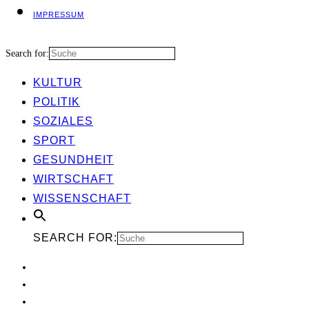
IMPRES­SUM
Search for:
KUL­TUR
POLI­TIK
SOZIA­LES
SPORT
GESUND­HEIT
WIRT­SCHAFT
WIS­SEN­SCHAFT
SEARCH FOR: