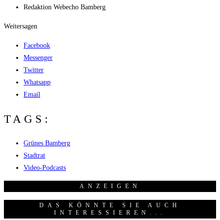
Redak­ti­on
Web­echo Bamberg
Weitersagen
Facebook
Messenger
Twitter
Whatsapp
Email
TAGS:
Grünes Bamberg
Stadtrat
Video-Podcasts
ANZEI­GEN
DAS KÖNNTE SIE AUCH
INTERESSIEREN...