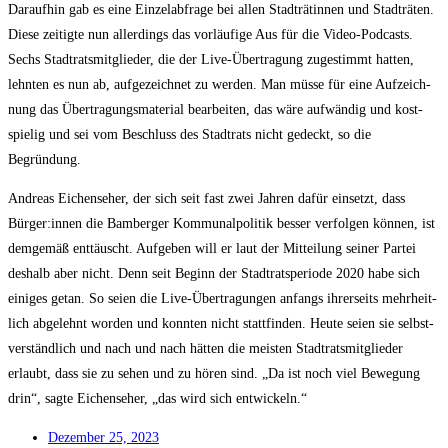
Dar­auf­hin gab es eine Ein­zel­ab­fra­ge bei allen Stadt­rä­tin­nen und Stadt­rä­ten.
Die­se zei­tig­te nun aller­dings das vor­läu­fi­ge Aus für die Video-Pod­casts.
Sechs Stadt­rats­mit­glie­der, die der Live-Über­tra­gung zuge­stimmt hat­ten,
lehn­ten es nun ab, auf­ge­zeich­net zu wer­den. Man müs­se für eine Auf­zeich­
nung das Über­tra­gungs­ma­te­ri­al bear­bei­ten, das wäre auf­wän­dig und kost­
spie­lig und sei vom Beschluss des Stadt­rats nicht gedeckt, so die
Begründung.
Andre­as Eichen­se­her, der sich seit fast zwei Jah­ren dafür ein­setzt, dass
Bürger:innen die Bam­ber­ger Kom­mu­nal­po­li­tik bes­ser ver­fol­gen kön­nen, ist
dem­ge­mäß ent­täuscht. Auf­ge­ben will er laut der Mit­tei­lung sei­ner Par­tei
des­halb aber nicht. Denn seit Beginn der Stadt­rats­pe­ri­ode 2020 habe sich
eini­ges getan. So sei­en die Live-Über­tra­gun­gen anfangs ihrer­seits mehr­heit­
lich abge­lehnt wor­den und konn­ten nicht statt­fin­den. Heu­te sei­en sie selbst­
ver­ständ­lich und nach und nach hät­ten die meis­ten Stadt­rats­mit­glie­der
erlaubt, dass sie zu sehen und zu hören sind. „Da ist noch viel Bewe­gung
drin“, sag­te Eichen­se­her, „das wird sich entwickeln.“
Dezem­ber 25, 2023