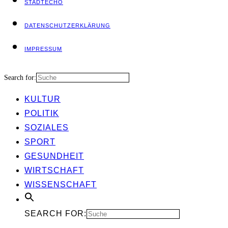
STADT­ECHO
DATEN­SCHUTZ­ER­KLÄ­RUNG
IMPRES­SUM
Search for:
KUL­TUR
POLI­TIK
SOZIA­LES
SPORT
GESUND­HEIT
WIRT­SCHAFT
WIS­SEN­SCHAFT
SEARCH FOR: