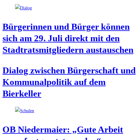
Bür­ge­rin­nen und Bür­ger kön­nen
sich am 29. Juli direkt mit den
Stadt­rats­mit­glie­dern austauschen
Dia­log zwi­schen Bür­ger­schaft und
Kom­mu­nal­po­li­tik auf dem
Bierkeller
OB Nie­der­mai­er: „Gute Arbeit