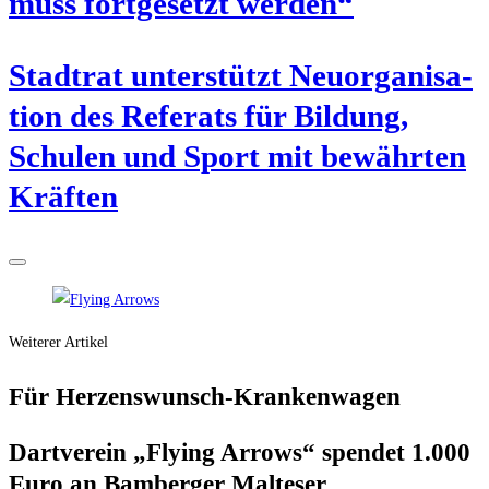
muss fort­ge­setzt werden“
Stadt­rat unter­stützt Neu­or­ga­ni­sa­
ti­on des Refe­rats für Bil­dung,
Schu­len und Sport mit bewähr­ten
Kräften
Weiterer Artikel
Für Her­zens­wunsch-Kran­ken­wa­gen
Dart­ver­ein „Fly­ing Arrows“ spen­det 1.000
Euro an Bam­ber­ger Malteser