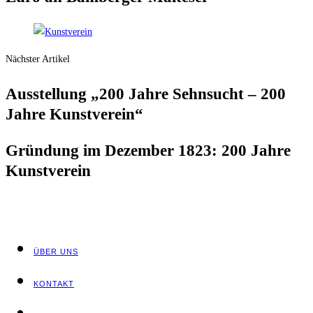
Nächster Artikel
Aus­stel­lung „200 Jah­re Sehn­sucht – 200
Jah­re Kunstverein“
Grün­dung im Dezem­ber 1823: 200 Jah­re
Kunstverein
ÜBER UNS
KON­TAKT