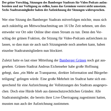
Der grü­ne Vor­schlag, Sit­zun­gen des Bam­ber­ger Stadt­rats für Video-Pod­cats auf­zu­
be­rei­ten und zur Ver­fü­gung zu stel­len, kann das Gre­mi­um vor­erst nicht umset­zen.
Sechs Stadt­rats­mit­glie­der haben der Auf­zeich­nung der Sit­zun­gen widersprochen.
Wer eine Sit­zung des Bam­ber­ger Stadt­rats mit­ver­fol­gen möch­te, muss sich
auch zukünf­tig am Mitt­woch­nach­mit­tag um 16 Uhr Zeit neh­men, um dies
ent­we­der vor Ort oder Online über einen Stream zu tun. Denn den Vor­
schlag der grü­nen Frak­ti­on, die Sit­zung für Video-Pod­casts auf­zeich­nen zu
las­sen, so dass man sie auch nach Sit­zungs­en­de noch anse­hen kann, haben
ein­zel­ne Stadt­rats­mit­glie­dern nun blockiert.
Zuletzt hat­te es laut einer Mit­tei­lung der
Bam­ber­ger Grü­nen
noch gut aus­
ge­se­hen. Grü­nen-Stadt­rat Andre­as Eichen­se­her habe gro­ße Hoff­nung
gehegt, dass „ein Mehr an Trans­pa­renz, direk­ter Infor­ma­ti­on und Bür­ger­be­
tei­li­gung“ gelin­gen wür­de. Eine gro­ße Mehr­heit im Stadt­rat hat­te sich ent­
spre­chend für eine Auf­zeich­nung der Voll­sit­zun­gen des Stadt­rats aus­ge­spro­
chen. Doch eine Hür­de blieb aus daten­schutz­recht­li­chen Grün­den: Alle
Stadt­rats­mit­glie­der, die bereits ihrer Live-Über­tra­gung zuge­stimmt hat­ten,
muss­ten nun auch der Auf­zeich­nung zustimmen.