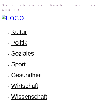
Nach­rich­ten aus Bam­berg und der
Region
Kul­tur
Poli­tik
Sozia­les
Sport
Gesund­heit
Wirt­schaft
Wis­sen­schaft