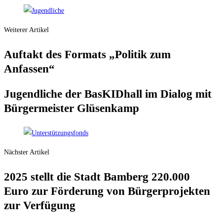
Weiterer Artikel
Auf­takt des For­mats „Poli­tik zum
Anfassen“
Jugend­li­che der Bas­KID­hall im Dia­log mit
Bür­ger­meis­ter Glüsenkamp
Nächster Artikel
2025 stellt die Stadt Bam­berg 220.000
Euro zur För­de­rung von Bür­ger­pro­jek­ten
zur Verfügung