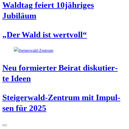
Wald­tag fei­ert 10jähriges
Jubiläum
„Der Wald ist wertvoll“
Neu for­mier­ter Bei­rat dis­ku­tier­
te Ideen
Stei­ger­wald-Zen­trum mit Impul­
sen für 2025