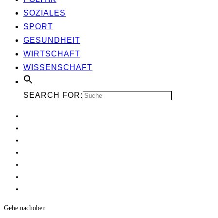
SOZIA­LES
SPORT
GESUND­HEIT
WIRT­SCHAFT
WIS­SEN­SCHAFT
SEARCH FOR:
Gehe nach
oben