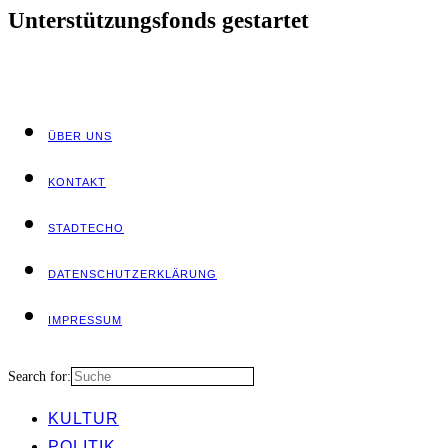
Unter­stüt­zungs­fonds gestartet
ÜBER UNS
KON­TAKT
STADT­ECHO
DATEN­SCHUTZ­ER­KLÄ­RUNG
IMPRES­SUM
Search for:
KUL­TUR
POLI­TIK