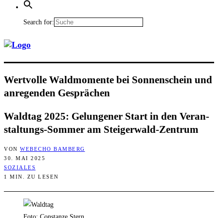
Search for:
Wert­vol­le Wald­mo­men­te bei Son­nen­schein und
anre­gen­den Gesprächen
Wald­tag 2025: Gelun­ge­ner Start in den Ver­an­
stal­tungs-Som­mer am Steigerwald-Zentrum
VON
WEBECHO BAMBERG
30. MAI 2025
SOZIALES
1 MIN. ZU LESEN
Foto: Constanze Stern