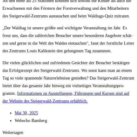
An den mehr als 25 Sta­tio­nen konn­ten sich sowohl die Kin­der als auch die
Erwach­se­nen mit den Förs­tern der Forst­ver­wal­tung und den Mit­ar­bei­tern
des Stei­ger­wald-Zen­trums aus­tau­schen und beim Wald­tags-Quiz mitraten.
„Der Wald­tag ist unse­re größ­te und wich­tigs­te Ver­an­stal­tung im Jahr. Es
freut uns, dass die zahl­rei­chen Besu­cher unse­re beson­de­ren Ange­bo­te schät­
zen und ger­ne in die Welt des Wal­des ein­tau­chen“, fasst der forst­li­che Lei­ter
des Zen­trums Lou­is Kalik­stein den gelun­ge­nen Tag zusammen.
Die vie­len glück­li­chen und zufrie­de­nen Gesich­ter der Besu­cher bestä­ti­gen
das Erfolgs­re­zept des Stei­ger­wald-Zen­trums. Wo sonst kann man an einem
Tag so vie­le span­nen­de Natur­er­leb­nis­se genie­ßen? Das Stei­ger­wald-Zen­trum
bie­tet über das gesam­te Jahr hin­weg ein viel­sei­ti­ges Ver­an­stal­tungs­pro­
gramm.
Infor­ma­tio­nen zu Aus­stel­lun­gen, Füh­run­gen und Kur­sen sind auf
der Web­site des Stei­ger­wald-Zen­trums erhältlich.
Mai 30, 2025
Web­echo Bamberg
Weitersagen