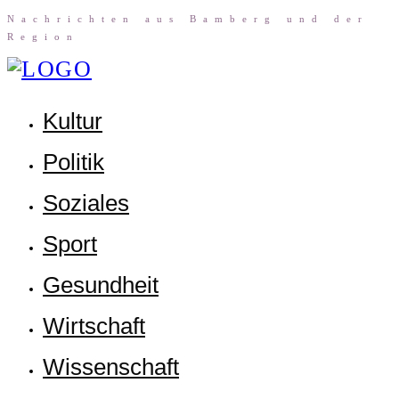
Nach­rich­ten aus Bam­berg und der
Region
Kul­tur
Poli­tik
Sozia­les
Sport
Gesund­heit
Wirt­schaft
Wis­sen­schaft