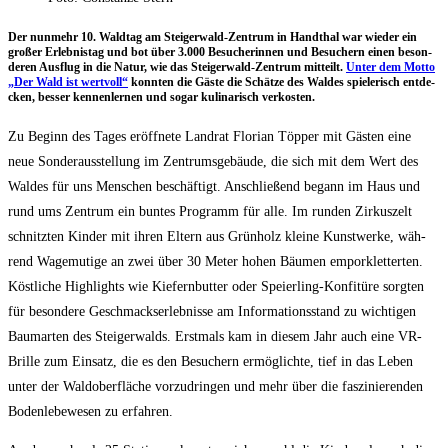
Der nun­mehr 10. Wald­tag am Stei­ger­wald-Zen­trum in Hand­thal war wie­der ein
gro­ßer Erleb­nis­tag und bot über 3.000 Besu­che­rin­nen und Besu­chern einen beson­
de­ren Aus­flug in die Natur, wie das Stei­ger­wald-Zen­trum mit­teilt.
Unter dem Mot­to
„Der Wald ist wert­voll“
konn­ten die Gäs­te die Schät­ze des Wal­des spie­le­risch ent­de­
cken, bes­ser ken­nen­ler­nen und sogar kuli­na­risch verkosten.
Zu Beginn des Tages eröff­ne­te Land­rat Flo­ri­an Töp­per mit Gäs­ten eine
neue Son­der­aus­stel­lung im Zen­trums­ge­bäu­de, die sich mit dem Wert des
Wal­des für uns Men­schen beschäf­tigt. Anschlie­ßend begann im Haus und
rund ums Zen­trum ein bun­tes Pro­gramm für alle. Im run­den Zir­kus­zelt
schnitz­ten Kin­der mit ihren Eltern aus Grün­holz klei­ne Kunst­wer­ke, wäh­
rend Wage­mu­ti­ge an zwei über 30 Meter hohen Bäu­men empor­klet­ter­ten.
Köst­li­che High­lights wie Kie­fern­but­ter oder Spei­er­ling-Kon­fi­tü­re sorg­ten
für beson­de­re Geschmacks­er­leb­nis­se am Infor­ma­ti­ons­stand zu wich­ti­gen
Baum­ar­ten des Stei­ger­walds. Erst­mals kam in die­sem Jahr auch eine VR-
Bril­le zum Ein­satz, die es den Besu­chern ermög­lich­te, tief in das Leben
unter der Wal­d­ober­flä­che vor­zu­drin­gen und mehr über die fas­zi­nie­ren­den
Boden­le­be­we­sen zu erfahren.