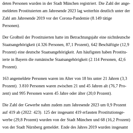
de­ten Per­so­nen wur­den in der Stadt Mün­chen regis­triert. Die Zahl der ange­
mel­de­ten Pro­sti­tu­ier­ten am Jah­res­en­de 2023 lag wei­ter­hin deut­lich unter der
Zahl am Jah­res­en­de 2019 vor der Coro­na-Pan­de­mie (8.149 täti­ge
Personen).
Der Groß­teil der Pro­sti­tu­ier­ten hat­te im Betrach­tungs­jahr eine nicht­deut­sche
Staats­an­ge­hö­rig­keit (4.326 Per­so­nen, 87,1 Pro­zent), 642 Beschäf­tig­te (12,9
Pro­zent) eine deut­sche Staats­an­ge­hö­rig­keit. Am häu­figs­ten haben Pro­sti­tu­
ier­te in Bay­ern die rumä­ni­sche Staats­an­ge­hö­rig­keit (2.114 Per­so­nen, 42,6
Prozent).
163 ange­mel­de­te Per­so­nen waren im Alter von 18 bis unter 21 Jah­ren (3,3
Pro­zent). 3.810 Per­so­nen waren zwi­schen 21 und 45 Jah­ren alt (76,7 Pro­
zent) und 995 Per­so­nen waren 45 Jah­re oder älter (20,0 Prozent).
Die Zahl der Gewer­be nahm zudem zum Jah­res­en­de 2023 um 0,9 Pro­zent
auf 419 ab (2022: 423). 125 der ins­ge­samt 419 erfass­ten Pro­sti­tu­ti­ons­ge­
wer­be (29,8 Pro­zent) wur­den von der Stadt Mün­chen und 68 (16,2 Pro­zent)
von der Stadt Nürn­berg gemel­det. Ende des Jah­res 2019 wur­den ins­ge­samt