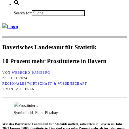
Search for:
Baye­ri­sches Lan­des­amt für Statistik
10 Pro­zent mehr Pro­sti­tu­ier­te in Bayern
VON
WEBECHO BAMBERG
28. JULI 2024
REGIONALES
/
WIRTSCHAFT & WISSENSCHAFT
1 MIN. ZU LESEN
Symbolbild, Foto: Pixabay
Wie das Baye­ri­sche Lan­des­amt für Sta­tis­tik mit­teilt, arbei­te­ten in Bay­ern im Jahr
2023 knapp 5.000 Pro­sti­tu­ier­te. Das sind etwa zehn Pro­zent mehr als im Jahr zuvor.