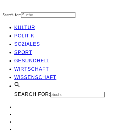
Search for:
KUL­TUR
POLI­TIK
SOZIA­LES
SPORT
GESUND­HEIT
WIRT­SCHAFT
WIS­SEN­SCHAFT
SEARCH FOR: