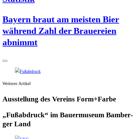
Bay­ern braut am meis­ten Bier
wäh­rend Zahl der Braue­rei­en
abnimmt
Weiterer Artikel
Aus­stel­lung des Ver­eins Form+Farbe
„Fuß­ab­druck“ im Bau­er­mu­se­um Bam­ber­
ger Land