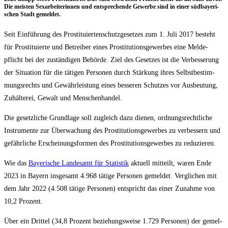
Die meis­ten Sex­ar­bei­te­rin­nen und ent­spre­chen­de Gewer­be sind in einer süd­baye­ri­
schen Stadt gemeldet.
Seit Ein­füh­rung des Pro­sti­tu­ier­ten­schutz­ge­set­zes zum 1. Juli 2017 besteht
für Pro­sti­tu­ier­te und Betrei­ber eines Pro­sti­tu­ti­ons­ge­wer­bes eine Mel­de­
pflicht bei der zustän­di­gen Behör­de. Ziel des Geset­zes ist die Ver­bes­se­rung
der Situa­ti­on für die täti­gen Per­so­nen durch Stär­kung ihres Selbst­be­stim­
mungs­rechts und Gewähr­leis­tung eines bes­se­ren Schut­zes vor Aus­beu­tung,
Zuhäl­te­rei, Gewalt und Menschenhandel.
Die gesetz­li­che Grund­la­ge soll zugleich dazu die­nen, ord­nungs­recht­li­che
Instru­men­te zur Über­wa­chung des Pro­sti­tu­ti­ons­ge­wer­bes zu ver­bes­sern und
gefähr­li­che Erschei­nungs­for­men des Pro­sti­tu­ti­ons­ge­wer­bes zu reduzieren.
Wie das
Baye­ri­sche Lan­des­amt für Sta­tis­tik
aktu­ell mit­teilt, waren Ende
2023 in Bay­ern ins­ge­samt 4.968 täti­ge Per­so­nen gemel­det. Ver­gli­chen mit
dem Jahr 2022 (4.508 täti­ge Per­so­nen) ent­spricht das einer Zunah­me von
10,2 Prozent.
Über ein Drit­tel (34,8 Pro­zent bezie­hungs­wei­se 1.729 Per­so­nen) der gemel­