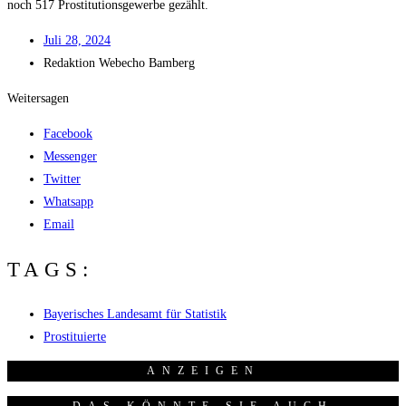
noch 517 Pro­sti­tu­ti­ons­ge­wer­be gezählt.
Juli 28, 2024
Redak­ti­on
Web­echo Bamberg
Weitersagen
Facebook
Messenger
Twitter
Whatsapp
Email
TAGS:
Bayerisches Landesamt für Statistik
Prostituierte
ANZEI­GEN