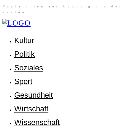
Nach­rich­ten aus Bam­berg und der
Region
Kul­tur
Poli­tik
Sozia­les
Sport
Gesund­heit
Wirt­schaft
Wis­sen­schaft