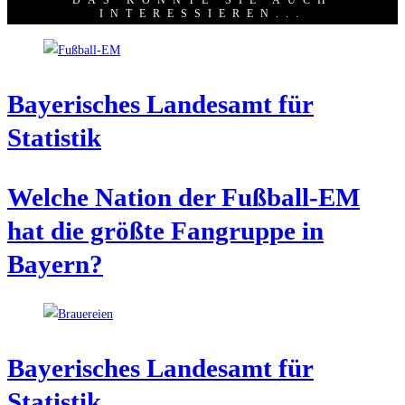
DAS KÖNNTE SIE AUCH
INTERESSIEREN...
Baye­ri­sches Lan­des­amt für
Statistik
Wel­che Nati­on der Fuß­ball-EM
hat die größ­te Fan­grup­pe in
Bayern?
Baye­ri­sches Lan­des­amt für
Statistik