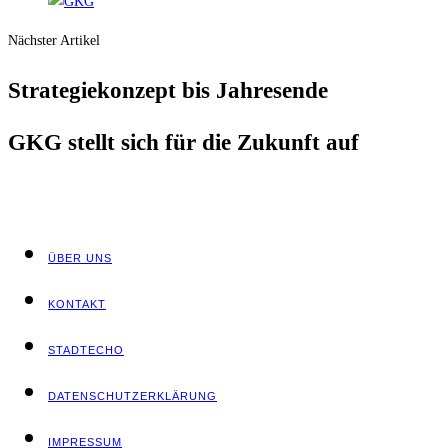
Nächster Artikel
Stra­te­gie­kon­zept bis Jahresende
GKG stellt sich für die Zukunft auf
ÜBER UNS
KON­TAKT
STADT­ECHO
DATEN­SCHUTZ­ER­KLÄ­RUNG
IMPRES­SUM