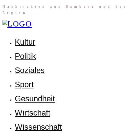
Nach­rich­ten aus Bam­berg und der
Region
Kul­tur
Poli­tik
Sozia­les
Sport
Gesund­heit
Wirt­schaft
Wis­sen­schaft