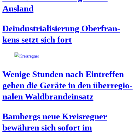
Ausland
Deindus­tria­li­sie­rung Ober­fran­
kens setzt sich fort
Weni­ge Stun­den nach Ein­tref­fen
gehen die Gerä­te in den über­re­gio­
na­len Waldbrandeinsatz
Bam­bergs neue Kreis­reg­ner
bewäh­ren sich sofort im