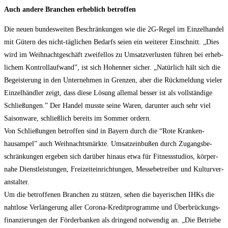
Auch ande­re Bran­chen erheb­lich betroffen
Die neu­en bun­des­wei­ten Beschrän­kun­gen wie die 2G-Regel im Ein­zel­han­del
mit Gütern des nicht-täg­li­chen Bedarfs sei­en ein wei­te­rer Ein­schnitt. „Dies
wird im Weih­nacht­ge­schäft zwei­fel­los zu Umsatz­ver­lus­ten füh­ren bei erheb­
li­chem Kon­troll­auf­wand”, ist sich Hohen­ner sicher. „Natür­lich hält sich die
Begeis­te­rung in den Unter­neh­men in Gren­zen, aber die Rück­mel­dung vie­ler
Ein­zel­händ­ler zeigt, dass die­se Lösung alle­mal bes­ser ist als voll­stän­di­ge
Schlie­ßun­gen.” Der Han­del muss­te sei­ne Waren, dar­un­ter auch sehr viel
Sai­son­wa­re, schließ­lich bereits im Som­mer ordern.
Von Schlie­ßun­gen betrof­fen sind in Bay­ern durch die “Rote Kran­ken­
hausam­pel” auch Weih­nachts­märk­te. Umsatz­ein­bu­ßen durch Zugangs­be­
schrän­kun­gen erge­ben sich dar­über hin­aus etwa für Fit­ness­stu­di­os, kör­per­
na­he Dienst­leis­tun­gen, Frei­zeit­ein­rich­tun­gen, Mes­se­be­trei­ber und Kul­tur­ver­
an­stal­ter.
Um die betrof­fe­nen Bran­chen zu stüt­zen, sehen die baye­ri­schen IHKs die
naht­lo­se Ver­län­ge­rung aller Coro­na-Kre­dit­pro­gram­me und Über­brü­ckungs­
fi­nan­zie­run­gen der För­der­ban­ken als drin­gend not­wen­dig an. „Die Betrie­be