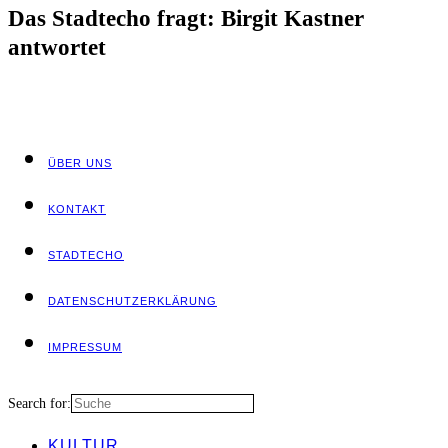
Das Stadt­echo fragt: Bir­git Kast­ner
antwortet
ÜBER UNS
KON­TAKT
STADT­ECHO
DATEN­SCHUTZ­ER­KLÄ­RUNG
IMPRES­SUM
Search for:
KUL­TUR