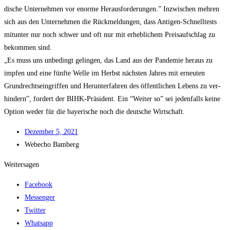
di­sche Unter­neh­men vor enor­me Her­aus­for­de­run­gen.” Inzwi­schen meh­ren
sich aus den Unter­neh­men die Rück­mel­dun­gen, dass Anti­gen-Schnell­tests
mit­un­ter nur noch schwer und oft nur mit erheb­li­chem Preis­auf­schlag zu
bekom­men sind.
„Es muss uns unbe­dingt gelin­gen, das Land aus der Pan­de­mie her­aus zu
imp­fen und eine fünf­te Wel­le im Herbst nächs­ten Jah­res mit erneu­ten
Grund­rechts­ein­grif­fen und Her­un­ter­fah­ren des öffent­li­chen Lebens zu ver­
hin­dern”, for­dert der BIHK-Prä­si­dent. Ein “Wei­ter so” sei jeden­falls kei­ne
Opti­on weder für die baye­ri­sche noch die deut­sche Wirtschaft.
Dezem­ber 5, 2021
Web­echo Bamberg
Weitersagen
Facebook
Messenger
Twitter
Whatsapp