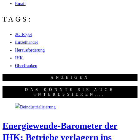
Email
TAGS:
2G-Regel
Einzelhandel
Herausforderung
IHK
Oberfranken
ANZEI­GEN
DAS KÖNNTE SIE AUCH
INTERESSIEREN...
Ener­gie­wen­de-Baro­me­ter der
IHK: Betrie­be ver­la­gern ins