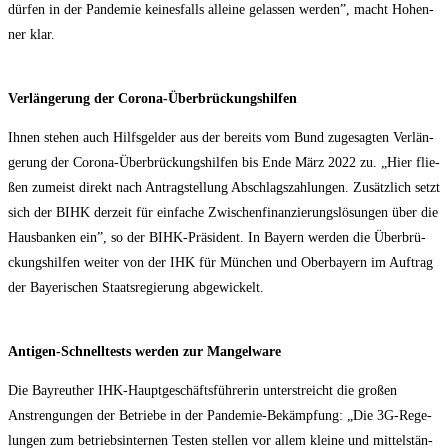
dür­fen in der Pan­de­mie kei­nes­falls allei­ne gelas­sen wer­den”, macht Hohen­
ner klar.
Ver­län­ge­rung der Corona-Überbrückungshilfen
Ihnen ste­hen auch Hilfs­gel­der aus der bereits vom Bund zuge­sag­ten Ver­län­
ge­rung der Coro­na-Über­brü­ckungs­hil­fen bis Ende März 2022 zu. „Hier flie­
ßen zumeist direkt nach Antrag­stel­lung Abschlags­zah­lun­gen. Zusätz­lich setzt
sich der BIHK der­zeit für ein­fa­che Zwi­schen­fi­nan­zie­rungs­lö­sun­gen über die
Haus­ban­ken ein”, so der BIHK-Prä­si­dent. In Bay­ern wer­den die Über­brü­
ckungs­hil­fen wei­ter von der IHK für Mün­chen und Ober­bay­ern im Auf­trag
der Baye­ri­schen Staats­re­gie­rung abgewickelt.
Anti­gen-Schnell­tests wer­den zur Mangelware
Die Bay­reu­ther IHK-Haupt­ge­schäfts­füh­re­rin unter­streicht die gro­ßen
Anstren­gun­gen der Betrie­be in der Pan­de­mie-Bekämp­fung: „Die 3G-Rege­
lun­gen zum betriebs­in­ter­nen Tes­ten stel­len vor allem klei­ne und mit­tel­stän­