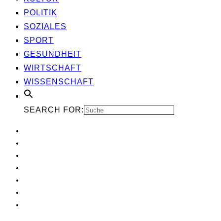
POLI­TIK
SOZIA­LES
SPORT
GESUND­HEIT
WIRT­SCHAFT
WIS­SEN­SCHAFT
SEARCH FOR: