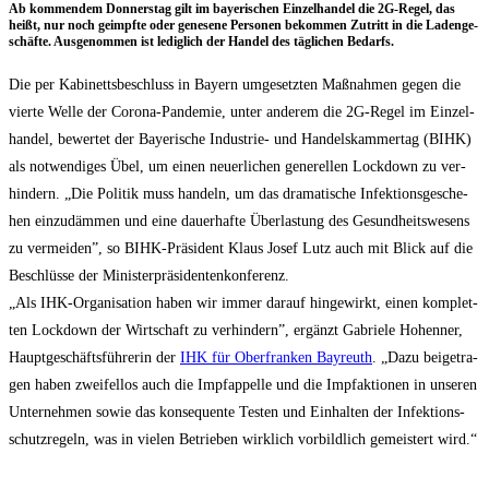
Ab kom­men­dem Don­ners­tag gilt im baye­ri­schen Ein­zel­han­del die 2G-Regel, das
heißt, nur noch geimpf­te oder gene­se­ne Per­so­nen bekom­men Zutritt in die Laden­ge­
schäf­te. Aus­ge­nom­men ist ledig­lich der Han­del des täg­li­chen Bedarfs.
Die per Kabi­netts­be­schluss in Bay­ern umge­setz­ten Maß­nah­men gegen die
vier­te Wel­le der Coro­na-Pan­de­mie, unter ande­rem die 2G-Regel im Ein­zel­
han­del, bewer­tet der Baye­ri­sche Indus­trie- und Han­dels­kam­mer­tag (BIHK)
als not­wen­di­ges Übel, um einen neu­er­li­chen gene­rel­len Lock­down zu ver­
hin­dern. „Die Poli­tik muss han­deln, um das dra­ma­ti­sche Infek­ti­ons­ge­sche­
hen ein­zu­däm­men und eine dau­er­haf­te Über­las­tung des Gesund­heits­we­sens
zu ver­mei­den”, so BIHK-Prä­si­dent Klaus Josef Lutz auch mit Blick auf die
Beschlüs­se der Minis­ter­prä­si­den­ten­kon­fe­renz.
„Als IHK-Orga­ni­sa­ti­on haben wir immer dar­auf hin­ge­wirkt, einen kom­plet­
ten Lock­down der Wirt­schaft zu ver­hin­dern”, ergänzt Gabrie­le Hohen­ner,
Haupt­ge­schäfts­füh­re­rin der
IHK für Ober­fran­ken Bay­reuth
. „Dazu bei­getra­
gen haben zwei­fel­los auch die Impf­ap­pel­le und die Impf­ak­tio­nen in unse­ren
Unter­neh­men sowie das kon­se­quen­te Tes­ten und Ein­hal­ten der Infek­ti­ons­
schutz­re­geln, was in vie­len Betrie­ben wirk­lich vor­bild­lich gemeis­tert wird.“