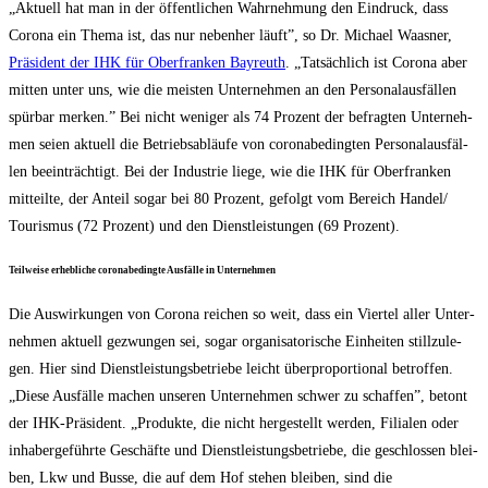
„Aktu­ell hat man in der öffent­li­chen Wahr­neh­mung den Ein­druck, dass
Coro­na ein The­ma ist, das nur neben­her läuft”, so Dr. Micha­el Waas­ner,
Prä­si­dent der IHK für Ober­fran­ken Bay­reuth
. „Tat­säch­lich ist Coro­na aber
mit­ten unter uns, wie die meis­ten Unter­neh­men an den Per­so­nal­aus­fäl­len
spür­bar mer­ken.” Bei nicht weni­ger als 74 Pro­zent der befrag­ten Unter­neh­
men sei­en aktu­ell die Betriebs­ab­läu­fe von coro­nabe­ding­ten Per­so­nal­aus­fäl­
len beein­träch­tigt. Bei der Indus­trie lie­ge, wie die IHK für Ober­fran­ken
mit­teil­te, der Anteil sogar bei 80 Pro­zent, gefolgt vom Bereich Handel/​
Tourismus (72 Pro­zent) und den Dienst­leis­tun­gen (69 Prozent).
Teil­wei­se erheb­li­che coro­nabe­ding­te Aus­fäl­le in Unternehmen
Die Aus­wir­kun­gen von Coro­na rei­chen so weit, dass ein Vier­tel aller Unter­
neh­men aktu­ell gezwun­gen sei, sogar orga­ni­sa­to­ri­sche Ein­hei­ten still­zu­le­
gen. Hier sind Dienst­leis­tungs­be­trie­be leicht über­pro­por­tio­nal betrof­fen.
„Die­se Aus­fäl­le machen unse­ren Unter­neh­men schwer zu schaf­fen”, betont
der IHK-Prä­si­dent. „Pro­duk­te, die nicht her­ge­stellt wer­den, Filia­len oder
inha­ber­ge­führ­te Geschäf­te und Dienst­leis­tungs­be­trie­be, die geschlos­sen blei­
ben, Lkw und Bus­se, die auf dem Hof ste­hen blei­ben, sind die