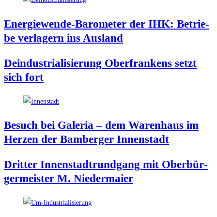
Ener­gie­wen­de-Baro­me­ter der IHK: Betrie­
be ver­la­gern ins Ausland
Deindus­tria­li­sie­rung Ober­fran­kens setzt
sich fort
Besuch bei Gale­ria – dem Waren­haus im
Her­zen der Bam­ber­ger Innenstadt
Drit­ter Innen­stadt­rund­gang mit Ober­bür­
ger­meis­ter M. Niedermaier