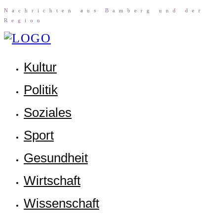
Nach­rich­ten aus Bam­berg und der
Region
Kul­tur
Poli­tik
Sozia­les
Sport
Gesund­heit
Wirt­schaft
Wis­sen­schaft