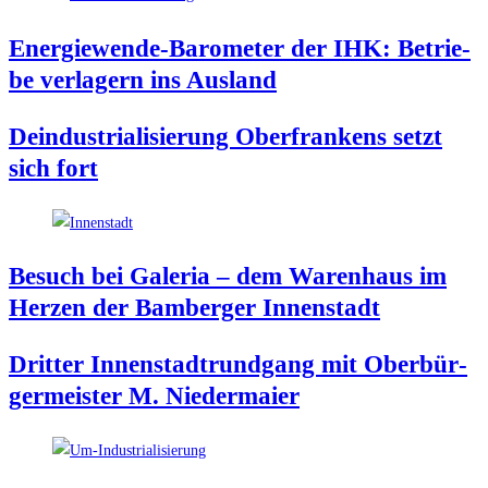
Ener­gie­wen­de-Baro­me­ter der IHK: Betrie­
be ver­la­gern ins Ausland
Deindus­tria­li­sie­rung Ober­fran­kens setzt
sich fort
Besuch bei Gale­ria – dem Waren­haus im
Her­zen der Bam­ber­ger Innenstadt
Drit­ter Innen­stadt­rund­gang mit Ober­bür­
ger­meis­ter M. Niedermaier