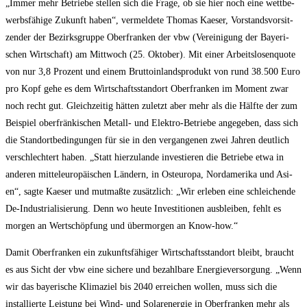
„Immer mehr Betrie­be stel­len sich die Fra­ge, ob sie hier noch eine wett­be­
werbs­fä­hi­ge Zukunft haben“, ver­mel­de­te Tho­mas Kae­ser, Vor­stands­vor­sit­
zen­der der Bezirks­grup­pe Ober­fran­ken der vbw (Ver­ei­ni­gung der Baye­ri­
schen Wirt­schaft) am Mitt­woch (25. Okto­ber). Mit einer Arbeits­lo­sen­quo­te
von nur 3,8 Pro­zent und einem Brut­to­in­lands­pro­dukt von rund 38.500 Euro
pro Kopf gehe es dem Wirt­schafts­stand­ort Ober­fran­ken im Moment zwar
noch recht gut. Gleich­zei­tig hät­ten zuletzt aber mehr als die Hälf­te der zum
Bei­spiel ober­frän­ki­schen Metall- und Elek­tro-Betrie­be ange­ge­ben, dass sich
die Stand­ort­be­din­gun­gen für sie in den ver­gan­ge­nen zwei Jah­ren deut­lich
ver­schlech­tert haben. „Statt hier­zu­lan­de inves­tie­ren die Betrie­be etwa in
ande­ren mit­tel­eu­ro­päi­schen Län­dern, in Ost­eu­ro­pa, Nord­ame­ri­ka und Asi­
en“, sag­te Kae­ser und mut­maß­te zusätz­lich: „Wir erle­ben eine schlei­chen­de
De-Indus­tria­li­sie­rung. Denn wo heu­te Inves­ti­tio­nen aus­blei­ben, fehlt es
mor­gen an Wert­schöp­fung und über­mor­gen an Know-how.“
Damit Ober­fran­ken ein zukunfts­fä­hi­ger Wirt­schafts­stand­ort bleibt, braucht
es aus Sicht der vbw eine siche­re und bezahl­ba­re Ener­gie­ver­sor­gung. „Wenn
wir das baye­ri­sche Kli­ma­ziel bis 2040 errei­chen wol­len, muss sich die
instal­lier­te Leis­tung bei Wind- und Solar­ener­gie in Ober­fran­ken mehr als