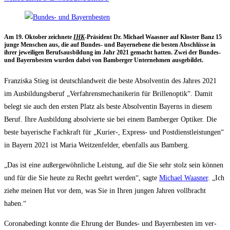
Am 19. Okto­ber zeich­ne­te
IHK
-Prä­si­dent Dr. Micha­el Waas­ner auf Klos­ter Banz 15
jun­ge Men­schen aus, die auf Bun­des- und Bay­ern­e­be­ne die bes­ten Abschlüs­se in
ihrer jewei­li­gen Berufs­aus­bil­dung im Jahr 2021 gemacht hat­ten. Zwei der Bun­des-
und Bay­ern­bes­ten wur­den dabei von Bam­ber­ger Unter­neh­men ausgebildet.
Fran­zis­ka Stieg ist deutsch­land­weit die bes­te Absol­ven­tin des Jah­res 2021
im Aus­bil­dungs­be­ruf „Ver­fah­rens­me­cha­ni­ke­rin für Bril­len­op­tik“. Damit
belegt sie auch den ers­ten Platz als bes­te Absol­ven­tin Bay­erns in die­sem
Beruf. Ihre Aus­bil­dung absol­vier­te sie bei einem Bam­ber­ger Opti­ker. Die
bes­te baye­ri­sche Fach­kraft für „Kurier‑, Express- und Post­dienst­leis­tun­gen“
in Bay­ern 2021 ist Maria Weit­zen­fel­der, eben­falls aus Bamberg.
„Das ist eine außer­ge­wöhn­li­che Leis­tung, auf die Sie sehr stolz sein kön­nen
und für die Sie heu­te zu Recht geehrt wer­den“, sag­te
Micha­el Waas­ner
. „Ich
zie­he mei­nen Hut vor dem, was Sie in Ihren jun­gen Jah­ren voll­bracht
haben.“
Coro­nabe­dingt konn­te die Ehrung der Bun­des- und Bay­ern­bes­ten im ver­