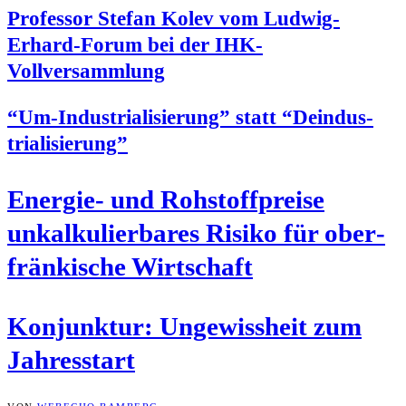
Pro­fes­sor Ste­fan Kolev vom Lud­wig-
Erhard-Forum bei der IHK-
Vollversammlung
“Um-Indus­tria­li­sie­rung” statt “Deindus­
tria­li­sie­rung”
Ener­gie- und Roh­stoff­prei­se
unkal­ku­lier­ba­res Risi­ko für ober­
frän­ki­sche Wirtschaft
Kon­junk­tur: Unge­wiss­heit zum
Jahresstart