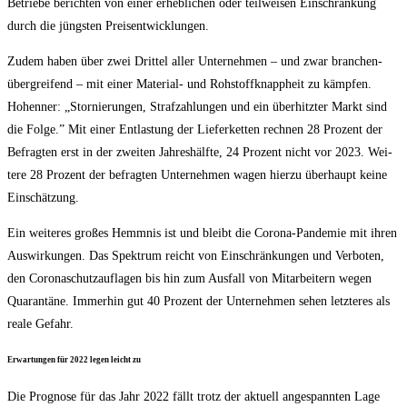
Betrie­be berich­ten von einer erheb­li­chen oder teil­wei­sen Ein­schrän­kung
durch die jüngs­ten Preisentwicklungen.
Zudem haben über zwei Drit­tel aller Unter­neh­men – und zwar bran­chen­
über­grei­fend – mit einer Mate­ri­al- und Roh­stoff­knapp­heit zu kämp­fen.
Hohen­ner: „Stor­nie­run­gen, Straf­zah­lun­gen und ein über­hitz­ter Markt sind
die Fol­ge.” Mit einer Ent­las­tung der Lie­fer­ket­ten rech­nen 28 Pro­zent der
Befrag­ten erst in der zwei­ten Jah­res­hälf­te, 24 Pro­zent nicht vor 2023. Wei­
te­re 28 Pro­zent der befrag­ten Unter­neh­men wagen hier­zu über­haupt kei­ne
Einschätzung.
Ein wei­te­res gro­ßes Hemm­nis ist und bleibt die Coro­na-Pan­de­mie mit ihren
Aus­wir­kun­gen. Das Spek­trum reicht von Ein­schrän­kun­gen und Ver­bo­ten,
den Coro­naschutz­auf­la­gen bis hin zum Aus­fall von Mit­ar­bei­tern wegen
Qua­ran­tä­ne. Immer­hin gut 40 Pro­zent der Unter­neh­men sehen letz­te­res als
rea­le Gefahr.
Erwar­tun­gen für 2022 legen leicht zu
Die Pro­gno­se für das Jahr 2022 fällt trotz der aktu­ell ange­spann­ten Lage