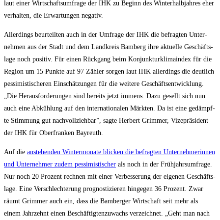
laut einer Wirt­schafts­um­fra­ge der IHK zu Beginn des Win­ter­halb­jah­res eher
ver­hal­ten, die Erwar­tun­gen negativ.
Aller­dings beur­teil­ten auch in der Umfra­ge der IHK die befrag­ten Unter­
neh­men aus der Stadt und dem Land­kreis Bam­berg ihre aktu­el­le Geschäfts­
la­ge noch posi­tiv. Für einen Rück­gang beim Kon­junk­tur­kli­ma­in­dex für die
Regi­on um 15 Punk­te auf 97 Zäh­ler sor­gen laut IHK aller­dings die deut­lich
pes­si­mis­ti­sche­ren Ein­schät­zun­gen für die wei­te­re Geschäfts­ent­wick­lung.
„Die Her­aus­for­de­run­gen sind bereits jetzt immens. Dazu gesellt sich nun
auch eine Abküh­lung auf den inter­na­tio­na­len Märk­ten. Da ist eine gedämpf­
te Stim­mung gut nach­voll­zieh­bar”, sag­te Her­bert Grim­mer, Vize­prä­si­dent
der IHK für Ober­fran­ken Bayreuth.
Auf die
anste­hen­den Win­ter­mo­na­te bli­cken die befrag­ten Unter­neh­me­rin­nen
und Unter­neh­mer zudem pes­si­mis­ti­scher
als noch in der Früh­jahrs­um­fra­ge.
Nur noch 20 Pro­zent rech­nen mit einer Ver­bes­se­rung der eige­nen Geschäfts­
la­ge. Eine Ver­schlech­te­rung pro­gnos­ti­zie­ren hin­ge­gen 36 Pro­zent. Zwar
räumt Grim­mer auch ein, dass die Bam­ber­ger Wirt­schaft seit mehr als
einem Jahr­zehnt einen Beschäf­tig­ten­zu­wachs ver­zeich­net. „Geht man nach