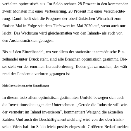
ver­hal­ten opti­mis­tisch aus. Im Sal­do rech­nen 28 Pro­zent in den kom­men­den
zwölf Mona­ten mit einer Ver­bes­se­rung, 20 Pro­zent mit einer Ver­schlech­te­
rung. Damit hellt sich die Pro­gno­se der ober­frän­ki­schen Wirt­schaft zum
fünf­ten Mal in Fol­ge seit dem Tiefst­wert im Mai 2020 auf, wenn auch nur
leicht. Das Wachs­tum wird glei­cher­ma­ßen von den Inlands- als auch von
den Aus­lands­märk­ten getragen.
Bis auf den Ein­zel­han­del, wo vor allem der sta­tio­nä­re inner­städ­ti­sche Ein­
zel­han­del unter Druck steht, sind alle Bran­chen opti­mis­tisch gestimmt. Die­
ser steht vor der enor­men Her­aus­for­de­rung, Boden gut zu machen, der wäh­
rend der Pan­de­mie ver­lo­ren gegan­gen ist.
Mehr Inves­ti­tio­nen, mehr Einstellungen
In die­sem trotz allem opti­mis­tisch gestimm­ten Umfeld bewe­gen sich auch
die Inves­ti­ti­ons­pla­nun­gen der Unter­neh­men. „Gera­de die Indus­trie will wie­
der ver­mehrt im Inland inves­tie­ren”, kom­men­tiert Weig­and die aktu­el­len
Zah­len. Und auch die Beschäf­tig­ten­ent­wick­lung wird von der ober­frän­ki­
schen Wirt­schaft im Sal­do leicht posi­tiv ein­ge­stuft. Grö­ße­ren Bedarf mel­den