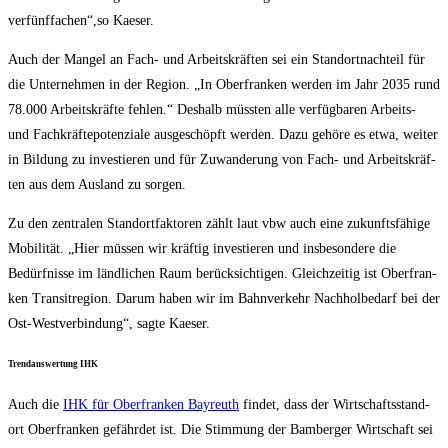
verfünffachen“,so Kaeser.
Auch der Man­gel an Fach- und Arbeits­kräf­ten sei ein Stand­ort­nach­teil für
die Unter­neh­men in der Regi­on. „In Ober­fran­ken wer­den im Jahr 2035 rund
78.000 Arbeits­kräf­te feh­len.“ Des­halb müss­ten alle ver­füg­ba­ren Arbeits-
und Fach­kräf­te­po­ten­zia­le aus­ge­schöpft wer­den. Dazu gehö­re es etwa, wei­ter
in Bil­dung zu inves­tie­ren und für Zuwan­de­rung von Fach- und Arbeits­kräf­
ten aus dem Aus­land zu sorgen.
Zu den zen­tra­len Stand­ort­fak­to­ren zählt laut vbw auch eine zukunfts­fä­hi­ge
Mobi­li­tät. „Hier müs­sen wir kräf­tig inves­tie­ren und ins­be­son­de­re die
Bedürf­nis­se im länd­li­chen Raum berück­sich­ti­gen. Gleich­zei­tig ist Ober­fran­
ken Tran­sit­re­gi­on. Dar­um haben wir im Bahn­ver­kehr Nach­hol­be­darf bei der
Ost-West­ver­bin­dung“, sag­te Kaeser.
Trend­aus­wer­tung IHK
Auch die
IHK für Ober­fran­ken Bay­reuth
fin­det, dass der Wirt­schafts­stand­
ort Ober­fran­ken gefähr­det ist. Die Stim­mung der Bam­ber­ger Wirt­schaft sei