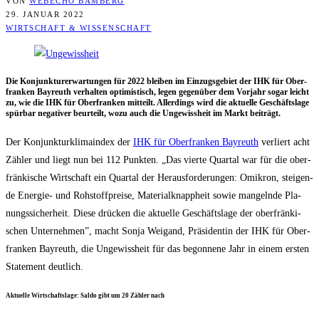
VON
WEBECHO BAMBERG
29. JANUAR 2022
WIRTSCHAFT & WISSENSCHAFT
Die Kon­junk­tur­er­war­tun­gen für 2022 blei­ben im Ein­zugs­ge­biet der IHK für Ober­
fran­ken Bay­reuth ver­hal­ten opti­mis­tisch, legen gegen­über dem Vor­jahr sogar leicht
zu, wie die IHK für Ober­fran­ken mit­teilt. Aller­dings wird die aktu­el­le Geschäfts­la­ge
spür­bar nega­ti­ver beur­teilt, wozu auch die Unge­wiss­heit im Markt beiträgt.
Der Kon­junk­tur­kli­ma­in­dex der
IHK für Ober­fran­ken Bay­reuth
ver­liert acht
Zäh­ler und liegt nun bei 112 Punk­ten. „Das vier­te Quar­tal war für die ober­
frän­ki­sche Wirt­schaft ein Quar­tal der Her­aus­for­de­run­gen: Omi­kron, stei­gen­
de Ener­gie- und Roh­stoff­prei­se, Mate­ri­al­knapp­heit sowie man­geln­de Pla­
nungs­si­cher­heit. Die­se drü­cken die aktu­el­le Geschäfts­la­ge der ober­frän­ki­
schen Unter­neh­men”, macht Son­ja Weig­and, Prä­si­den­tin der IHK für Ober­
fran­ken Bay­reuth, die Unge­wiss­heit für das begon­ne­ne Jahr in einem ers­ten
State­ment deutlich.
Aktu­el­le Wirt­schafts­la­ge: Sal­do gibt um 20 Zäh­ler nach