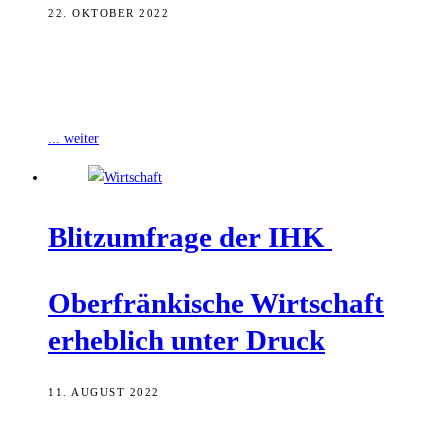
22. OKTOBER 2022
Am 19. Oktober zeichnete IHK-Präsident Dr. Michael Waasner auf
Kloster Banz 15 junge Menschen aus, die auf Bundes- und
Bayernebene die besten
... weiter
Blitz­um­fra­ge der IHK
Ober­frän­ki­sche Wirt­schaft
erheb­lich unter Druck
11. AUGUST 2022
Alles blickt gebannt auf die Gaslieferungen aus Russland. Aber