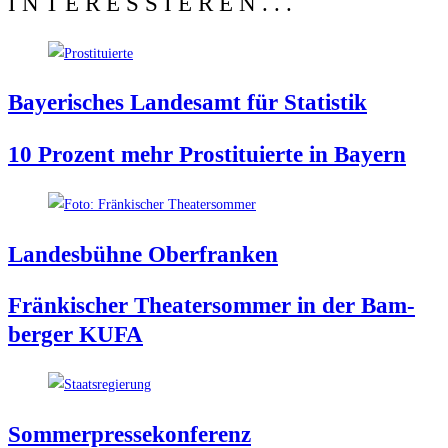
INTERESSIEREN...
Baye­ri­sches Lan­des­amt für Statistik
10 Pro­zent mehr Pro­sti­tu­ier­te in Bayern
Lan­des­büh­ne Oberfranken
Frän­ki­scher Thea­ter­som­mer in der Bam­
ber­ger KUFA
Som­mer­pres­se­kon­fe­renz