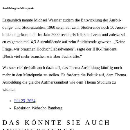
Aus­bil­dung im Mittelpunkt
Erstaun­lich nann­te Micha­el Waas­ner zudem die Ent­wick­lung der Aus­bil­
dungs- und Stu­di­en­zah­len. 1960 sei­en auf zehn Stu­die­ren­de noch 50 Aus­zu­
bil­den­de gekom­men. Im Jahr 2000 rech­ne­risch 9,5 auf zehn und zuletzt sei­
en es gera­de mal 4,3 Aus­zu­bil­den­de auf zehn Stu­die­ren­de gewe­sen. „Kei­ne
Fra­ge, wir brau­chen Hoch­schul­ab­sol­ven­ten“, sag­te der IHK-Prä­si­dent.
„Noch viel mehr brau­chen wir aber Fachkräfte.“
Waas­ner rief des­halb auch dazu auf, das The­ma Aus­bil­dung künf­tig noch
mehr in den Mit­tel­punkt zu stel­len. Er for­der­te die Poli­tik auf, dem The­ma
Aus­bil­dung die glei­che Auf­merk­sam­keit wie dem The­ma Stu­di­um zu
widmen.
Juli 23, 2024
Redak­ti­on
Web­echo Bamberg
DAS KÖNNTE SIE AUCH