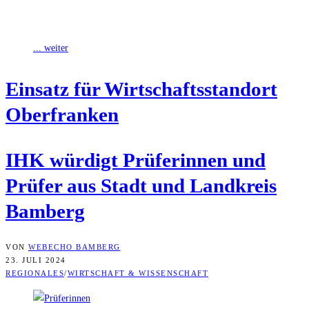
welche Auswirkungen haben eigentlich Corona, Lieferengpässe und
drastische Preissteigerungen auf die oberfränkische Wirtschaft?
... weiter
Ein­satz für Wirt­schafts­stand­ort
Oberfranken
IHK wür­digt Prü­fe­rin­nen und
Prü­fer aus Stadt und Land­kreis
Bamberg
VON
WEBECHO BAMBERG
23. JULI 2024
REGIONALES
/
WIRTSCHAFT & WISSENSCHAFT