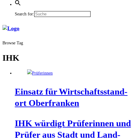
Search for:
Browse Tag
IHK
Ein­satz für Wirt­schafts­stand­
ort Oberfranken
IHK wür­digt Prü­fe­rin­nen und
Prü­fer aus Stadt und Land­