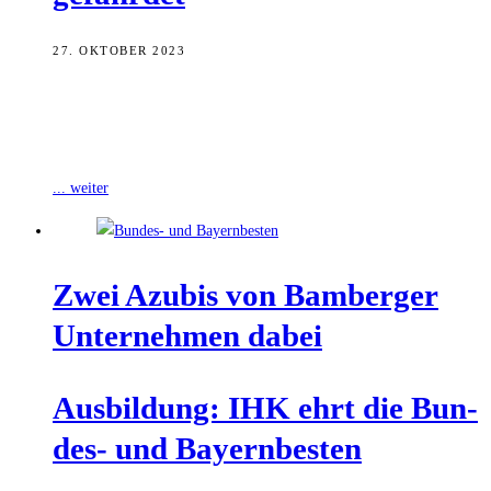
27. OKTOBER 2023
Der Wirtschaftsstandort Oberfranken ist laut den wirtschaftlichen
Interessenvertretungen vbw und IHK in Gefahr. Die Unternehmen
der Region stünden nicht nur vor konjunkturellen,
... weiter
Zwei Azu­bis von Bam­ber­ger
Unter­neh­men dabei
Aus­bil­dung: IHK ehrt die Bun­
des- und Bayernbesten