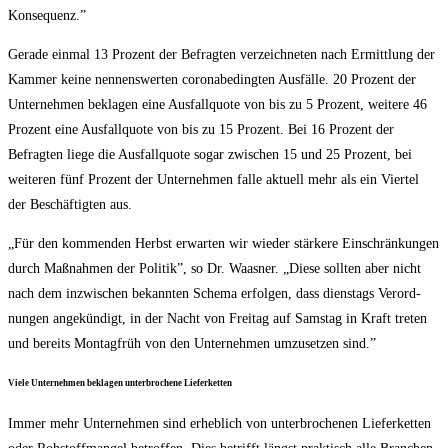
Konsequenz.”
Gera­de ein­mal 13 Pro­zent der Befrag­ten ver­zeich­ne­ten nach Ermitt­lung der
Kam­mer kei­ne nen­nens­wer­ten coro­nabe­ding­ten Aus­fäl­le. 20 Pro­zent der
Unter­neh­men bekla­gen eine Aus­fall­quo­te von bis zu 5 Pro­zent, wei­te­re 46
Pro­zent eine Aus­fall­quo­te von bis zu 15 Pro­zent. Bei 16 Pro­zent der
Befrag­ten lie­ge die Aus­fall­quo­te sogar zwi­schen 15 und 25 Pro­zent, bei
wei­te­ren fünf Pro­zent der Unter­neh­men fal­le aktu­ell mehr als ein Vier­tel
der Beschäf­tig­ten aus.
„Für den kom­men­den Herbst erwar­ten wir wie­der stär­ke­re Ein­schrän­kun­gen
durch Maß­nah­men der Poli­tik”, so Dr. Waas­ner. „Die­se soll­ten aber nicht
nach dem inzwi­schen bekann­ten Sche­ma erfol­gen, dass diens­tags Ver­ord­
nun­gen ange­kün­digt, in der Nacht von Frei­tag auf Sams­tag in Kraft tre­ten
und bereits Mon­tag­früh von den Unter­neh­men umzu­set­zen sind.”
Vie­le Unter­neh­men bekla­gen unter­bro­che­ne Lieferketten
Immer mehr Unter­neh­men sind erheb­lich von unter­bro­che­nen Lie­fer­ket­ten