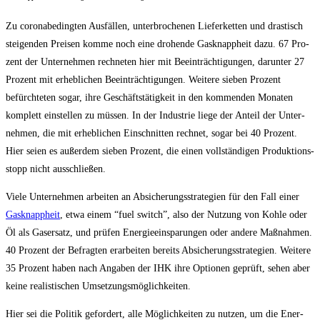
Zu coro­nabe­ding­ten Aus­fäl­len, unter­bro­che­nen Lie­fer­ket­ten und dras­tisch
stei­gen­den Prei­sen kom­me noch eine dro­hen­de Gas­knapp­heit dazu. 67 Pro­
zent der Unter­neh­men rech­ne­ten hier mit Beein­träch­ti­gun­gen, dar­un­ter 27
Pro­zent mit erheb­li­chen Beein­träch­ti­gun­gen. Wei­te­re sie­ben Pro­zent
befürch­te­ten sogar, ihre Geschäfts­tä­tig­keit in den kom­men­den Mona­ten
kom­plett ein­stel­len zu müs­sen. In der Indus­trie lie­ge der Anteil der Unter­
neh­men, die mit erheb­li­chen Ein­schnit­ten rech­net, sogar bei 40 Pro­zent.
Hier sei­en es außer­dem sie­ben Pro­zent, die einen voll­stän­di­gen Pro­duk­ti­ons­
stopp nicht ausschließen.
Vie­le Unter­neh­men arbei­ten an Absi­che­rungs­stra­te­gien für den Fall einer
Gas­knapp­heit
, etwa einem “fuel switch”, also der Nut­zung von Koh­le oder
Öl als Gas­er­satz, und prü­fen Ener­gie­ein­spa­run­gen oder ande­re Maß­nah­men.
40 Pro­zent der Befrag­ten erar­bei­ten bereits Absi­che­rungs­stra­te­gien. Wei­te­re
35 Pro­zent haben nach Anga­ben der IHK ihre Optio­nen geprüft, sehen aber
kei­ne rea­lis­ti­schen Umsetzungsmöglichkeiten.
Hier sei die Poli­tik gefor­dert, alle Mög­lich­kei­ten zu nut­zen, um die Ener­