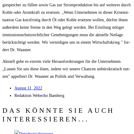
gie­spei­cher zu fül­len sowie Gas zur Strom­pro­duk­ti­on bis auf wei­te­res durch
Koh­le oder Atom­kraft zu erset­zen. „Wenn Unter­neh­men in die­ser Kri­sen­si­
tua­ti­on Gas kurz­fris­tig durch Öl oder Koh­le erset­zen wol­len, dür­fen ihnen
außer­dem kei­ne Stei­ne in den Weg gelegt wer­den. Bei Ertei­lung nöti­ger
immis­si­ons­schutz­recht­li­cher Geneh­mi­gun­gen muss die aktu­el­le Not­la­ge
berück­sich­tigt wer­den. Wir ver­tei­di­gen uns in einem Wirt­schafts­krieg.” for­
dert Dr. Waasner.
Aktu­ell gebe es extrem vie­le Her­aus­for­de­run­gen für die Unter­neh­men.
„Las­sen Sie uns die­se lösen, indem wir unse­re Chan­cen unbü­ro­kra­tisch nut­
zen” appel­liert Dr. Waas­ner an Poli­tik und Verwaltung.
August 11, 2022
Redak­ti­on
Web­echo Bamberg
DAS KÖNNTE SIE AUCH
INTERESSIEREN...