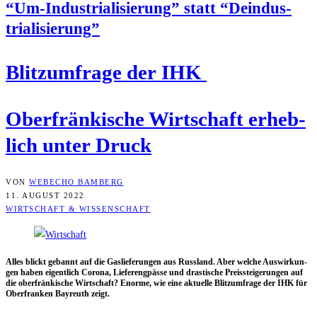
“Um-Indus­tria­li­sie­rung” statt “Deindus­
tria­li­sie­rung”
Blitz­um­fra­ge der IHK
Ober­frän­ki­sche Wirt­schaft erheb­
lich unter Druck
VON
WEBECHO BAMBERG
11. AUGUST 2022
WIRTSCHAFT & WISSENSCHAFT
Alles blickt gebannt auf die Gas­lie­fe­run­gen aus Russ­land. Aber wel­che Aus­wir­kun­
gen haben eigent­lich Coro­na, Lie­fer­eng­päs­se und dras­ti­sche Preis­stei­ge­run­gen auf
die ober­frän­ki­sche Wirt­schaft? Enor­me, wie eine aktu­el­le Blitz­um­fra­ge der IHK für
Ober­fran­ken Bay­reuth zeigt.