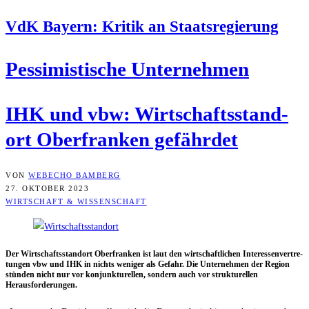
VdK Bay­ern: Kri­tik an Staatsregierung
Pes­si­mis­ti­sche Unternehmen
IHK und vbw: Wirt­schafts­stand­
ort Ober­fran­ken gefährdet
VON
WEBECHO BAMBERG
27. OKTOBER 2023
WIRTSCHAFT & WISSENSCHAFT
Der Wirt­schafts­stand­ort Ober­fran­ken ist laut den wirt­schaft­li­chen Inter­es­sen­ver­tre­
tun­gen vbw und IHK in nichts weni­ger als Gefahr. Die Unter­neh­men der Regi­on
stün­den nicht nur vor kon­junk­tu­rel­len, son­dern auch vor struk­tu­rel­len
Herausforderungen.