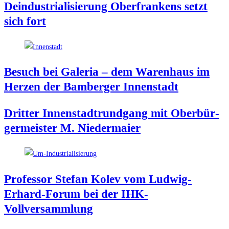
Deindus­tria­li­sie­rung Ober­fran­kens setzt
sich fort
Besuch bei Gale­ria – dem Waren­haus im
Her­zen der Bam­ber­ger Innenstadt
Drit­ter Innen­stadt­rund­gang mit Ober­bür­
ger­meis­ter M. Niedermaier
Pro­fes­sor Ste­fan Kolev vom Lud­wig-
Erhard-Forum bei der IHK-
Vollversammlung