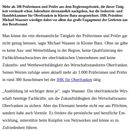
Mehr als 100 Prü­fe­rin­nen und Prü­fer aus dem Regie­rungs­be­zirk, die die­ser Tätig­
keit ver­ein­zelt schon Jahr­zehn­te ehren­amt­lich nach­ge­hen, hat die Indus­trie- und
Han­dels­kam­mer für Ober­fran­ken in Klos­ter Banz aus­ge­zeich­net. IHK-Prä­si­dent
Micha­el Waas­ner wür­dig­te dabei vor allem das gro­ße Enga­ge­ment der Geehr­ten um
den Berufsstand.
Man kön­ne die rein ehren­amt­li­che Tätig­keit der Prü­fe­rin­nen und Prü­fer gar
nicht genug beto­nen, sag­te Micha­el Waas­ner in Klos­ter Banz. Ohne sie gäbe
es kei­ne Aus- und Wei­ter­bil­dung in der Regi­on, kei­ne Qua­li­fi­zie­rung des
Fach­kräf­te­nach­wuch­ses der ober­frän­ki­schen Unter­neh­men und kei­ne
Zukunfts- und Wett­be­werbs­fä­hig­keit des Wirt­schafts­stand­or­tes Ober­fran­ken.
Sei­nen Wor­ten zufol­ge sei­en aktu­ell mehr als 3.000 Prü­fe­rin­nen und Prü­fer
in rund 380 Aus­schüs­sen bei der
IHK für Ober­fran­ken
tätig.
„Aus­bil­dung ist wich­ti­ger denn je“, sag­te Waas­ner. Die ober­frän­ki­sche Wirt­
schaft benö­ti­ge Fach­kräf­te, um die Zukunfts­fä­hig­keit des Wirt­schafts­raums
Ober­fran­ken zu sichern. Aber das Ehren­amt bestehe nicht nur aus Pflich­ten,
son­dern habe auch Vor­tei­le. Es för­de­re die per­sön­li­che und beruf­li­che Ent­
wick­lung, unter­stüt­ze beim Knüp­fen von Netz­wer­ken und kön­ne so zu
Zufrie­den­heit führen.