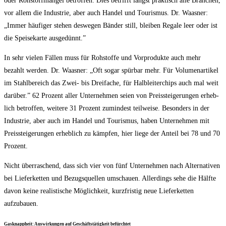
oder Roh­stoff­man­gel betrof­fen. Dies betrifft längst prak­tisch alle Bran­chen,
vor allem die Indus­trie, aber auch Han­del und Tou­ris­mus. Dr. Waas­ner:
„Immer häu­fi­ger ste­hen des­we­gen Bän­der still, blei­ben Rega­le leer oder ist
die Spei­se­kar­te ausgedünnt.”
In sehr vie­len Fäl­len muss für Roh­stof­fe und Vor­pro­duk­te auch mehr
bezahlt wer­den. Dr. Waas­ner: „Oft sogar spür­bar mehr. Für Volu­men­ar­ti­kel
im Stahl­be­reich das Zwei- bis Drei­fa­che, für Halb­lei­ter­chips auch mal weit
dar­über.” 62 Pro­zent aller Unter­neh­men sei­en von Preis­stei­ge­run­gen erheb­
lich betrof­fen, wei­te­re 31 Pro­zent zumin­dest teil­wei­se. Beson­ders in der
Indus­trie, aber auch im Han­del und Tou­ris­mus, haben Unter­neh­men mit
Preis­stei­ge­run­gen erheb­lich zu kämp­fen, hier lie­ge der Anteil bei 78 und 70
Prozent.
Nicht über­ra­schend, dass sich vier von fünf Unter­neh­men nach Alter­na­ti­ven
bei Lie­fer­ket­ten und Bezugs­quel­len umschau­en. Aller­dings sehe die Hälf­te
davon kei­ne rea­lis­ti­sche Mög­lich­keit, kurz­fris­tig neue Lie­fer­ket­ten
aufzubauen.
Gas­knapp­heit: Aus­wir­kun­gen auf Geschäfts­tä­tig­keit befürchtet