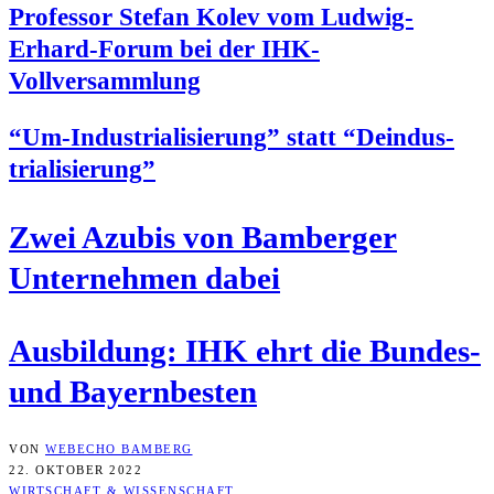
Pro­fes­sor Ste­fan Kolev vom Lud­wig-
Erhard-Forum bei der IHK-
Vollversammlung
“Um-Indus­tria­li­sie­rung” statt “Deindus­
tria­li­sie­rung”
Zwei Azu­bis von Bam­ber­ger
Unter­neh­men dabei
Aus­bil­dung: IHK ehrt die Bun­des-
und Bayernbesten
VON
WEBECHO BAMBERG
22. OKTOBER 2022
WIRTSCHAFT & WISSENSCHAFT