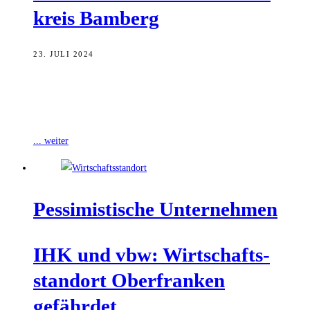
kreis Bamberg
23. JULI 2024
Mehr als 100 Prüferinnen und Prüfer aus dem Regierungsbezirk, die
dieser Tätigkeit vereinzelt schon Jahrzehnte ehrenamtlich nachgehen,
hat die Industrie- und
... weiter
Pes­si­mis­ti­sche Unternehmen
IHK und vbw: Wirt­schafts­
stand­ort Ober­fran­ken
gefährdet