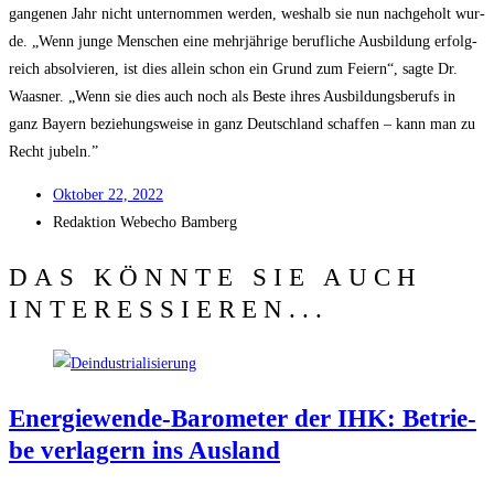
gan­ge­nen Jahr nicht unter­nom­men wer­den, wes­halb sie nun nach­ge­holt wur­
de. „Wenn jun­ge Men­schen eine mehr­jäh­ri­ge beruf­li­che Aus­bil­dung erfolg­
reich absol­vie­ren, ist dies allein schon ein Grund zum Fei­ern“, sag­te Dr.
Waas­ner. „Wenn sie dies auch noch als Bes­te ihres Aus­bil­dungs­be­rufs in
ganz Bay­ern bezie­hungs­wei­se in ganz Deutsch­land schaf­fen – kann man zu
Recht jubeln.”
Okto­ber 22, 2022
Redak­ti­on
Web­echo Bamberg
DAS KÖNNTE SIE AUCH
INTERESSIEREN...
Ener­gie­wen­de-Baro­me­ter der IHK: Betrie­
be ver­la­gern ins Ausland