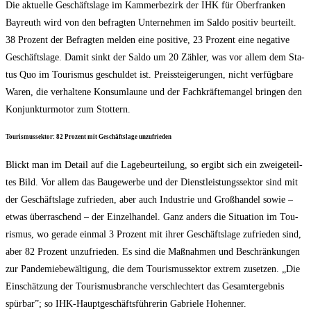
Die aktu­el­le Geschäfts­la­ge im Kam­mer­be­zirk der IHK für Ober­fran­ken
Bay­reuth wird von den befrag­ten Unter­neh­men im Sal­do posi­tiv beur­teilt.
38 Pro­zent der Befrag­ten mel­den eine posi­ti­ve, 23 Pro­zent eine nega­ti­ve
Geschäfts­la­ge. Damit sinkt der Sal­do um 20 Zäh­ler, was vor allem dem Sta­
tus Quo im Tou­ris­mus geschul­det ist. Preis­stei­ge­run­gen, nicht ver­füg­ba­re
Waren, die ver­hal­te­ne Kon­sum­lau­ne und der Fach­kräf­te­man­gel brin­gen den
Kon­junk­tur­mo­tor zum Stottern.
Tou­ris­mus­sek­tor: 82 Pro­zent mit Geschäfts­la­ge unzufrieden
Blickt man im Detail auf die Lage­be­ur­tei­lung, so ergibt sich ein zwei­ge­teil­
tes Bild. Vor allem das Bau­ge­wer­be und der Dienst­leis­tungs­sek­tor sind mit
der Geschäfts­la­ge zufrie­den, aber auch Indus­trie und Groß­han­del sowie –
etwas über­ra­schend – der Ein­zel­han­del. Ganz anders die Situa­ti­on im Tou­
ris­mus, wo gera­de ein­mal 3 Pro­zent mit ihrer Geschäfts­la­ge zufrie­den sind,
aber 82 Pro­zent unzu­frie­den. Es sind die Maß­nah­men und Beschrän­kun­gen
zur Pan­de­mie­be­wäl­ti­gung, die dem Tou­ris­mus­sek­tor extrem zuset­zen. „Die
Ein­schät­zung der Tou­ris­mus­bran­che ver­schlech­tert das Gesamt­ergeb­nis
spür­bar”; so IHK-Haupt­ge­schäfts­füh­re­rin Gabrie­le Hohenner.