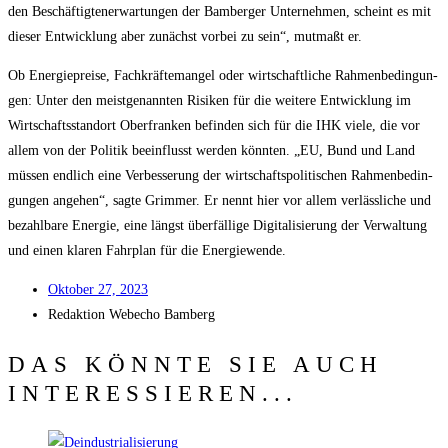
den Beschäf­tig­te­n­er­war­tun­gen der Bam­ber­ger Unter­neh­men, scheint es mit
die­ser Ent­wick­lung aber zunächst vor­bei zu sein“, mut­maßt er.
Ob Ener­gie­prei­se, Fach­kräf­te­man­gel oder wirt­schaft­li­che Rah­men­be­din­gun­
gen: Unter den meist­ge­nann­ten Risi­ken für die wei­te­re Ent­wick­lung im
Wirt­schafts­stand­ort Ober­fran­ken befin­den sich für die IHK vie­le, die vor
allem von der Poli­tik beein­flusst wer­den könn­ten. „EU, Bund und Land
müs­sen end­lich eine Ver­bes­se­rung der wirt­schafts­po­li­ti­schen Rah­men­be­din­
gun­gen ange­hen“, sag­te Grim­mer. Er nennt hier vor allem ver­läss­li­che und
bezahl­ba­re Ener­gie, eine längst über­fäl­li­ge Digi­ta­li­sie­rung der Ver­wal­tung
und einen kla­ren Fahr­plan für die Energiewende.
Okto­ber 27, 2023
Redak­ti­on
Web­echo Bamberg
DAS KÖNNTE SIE AUCH
INTERESSIEREN...