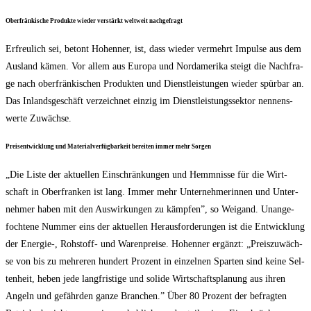
Ober­frän­ki­sche Pro­duk­te wie­der ver­stärkt welt­weit nachgefragt
Erfreu­lich sei, betont Hohen­ner, ist, dass wie­der ver­mehrt Impul­se aus dem
Aus­land kämen. Vor allem aus Euro­pa und Nord­ame­ri­ka steigt die Nach­fra­
ge nach ober­frän­ki­schen Pro­duk­ten und Dienst­leis­tun­gen wie­der spür­bar an.
Das Inlands­ge­schäft ver­zeich­net ein­zig im Dienst­leis­tungs­sek­tor nen­nens­
wer­te Zuwächse.
Preis­ent­wick­lung und Mate­ri­al­ver­füg­bar­keit berei­ten immer mehr Sorgen
„Die Lis­te der aktu­el­len Ein­schrän­kun­gen und Hemm­nis­se für die Wirt­
schaft in Ober­fran­ken ist lang. Immer mehr Unter­neh­me­rin­nen und Unter­
neh­mer haben mit den Aus­wir­kun­gen zu kämp­fen”, so Weig­and. Unan­ge­
foch­te­ne Num­mer eins der aktu­el­len Her­aus­for­de­run­gen ist die Ent­wick­lung
der Energie‑, Roh­stoff- und Waren­prei­se. Hohen­ner ergänzt: „Preis­zu­wäch­
se von bis zu meh­re­ren hun­dert Pro­zent in ein­zel­nen Spar­ten sind kei­ne Sel­
ten­heit, heben jede lang­fris­ti­ge und soli­de Wirt­schafts­pla­nung aus ihren
Angeln und gefähr­den gan­ze Bran­chen.” Über 80 Pro­zent der befrag­ten