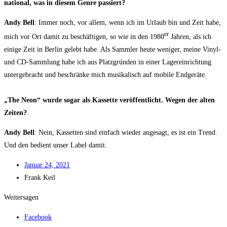
na­tio­nal, was in die­sem Gen­re passiert?
Andy Bell
: Immer noch, vor allem, wenn ich im Urlaub bin und Zeit habe,
er
mich vor Ort damit zu beschäf­ti­gen, so wie in den 1980
Jah­ren, als ich
eini­ge Zeit in Ber­lin gelebt habe. Als Samm­ler heu­te weni­ger, mei­ne Vinyl-
und CD-Samm­lung habe ich aus Platz­grün­den in einer Lager­ein­rich­tung
unter­ge­bracht und beschrän­ke mich musi­ka­lisch auf mobi­le End­ge­rä­te.
„The Neon“ wur­de sogar als Kas­set­te ver­öf­fent­licht. Wegen der alten
Zeiten?
Andy Bell
: Nein, Kas­set­ten sind ein­fach wie­der ange­sagt, es ist ein Trend.
Und den bedient unser Label damit.
Janu­ar 24, 2021
Frank Keil
Weitersagen
Facebook