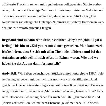
2019 ers­te Tracks in sei­nem mit Syn­the­si­zern voll­ge­pack­ten Stu­dio vor­be­
rei­tet, ich ihn dort für eini­ge Zeit besucht. Wir impro­vi­sier­ten Melo­dien und
Tex­te und es zeich­ne­te sich schnell ab, dass die neu­en Stü­cke für „The
Neon“ mehr radio­taug­li­che Upt­em­po-Num­mern mit cat­chy Har­mo­nien wer­
den und zur Ver­öf­fent­li­chung tau­gen.
Ins­ge­samt sind es dann zehn Stü­cke zwi­schen „Hey now (think I got a
fee­ling)“ bis hin zu „Kid you´re not alo­ne“ gewor­den. Man kann zwei­
fels­frei hören, dass Sie sich mit allen Titeln iden­ti­fi­zie­ren und bei den
Auf­nah­men spi­ri­tu­ell mit sich selbst im Rei­nen waren. Wie und wo
haben Sie das Album dann fertiggestellt?
er
Andy Bell
: Wir haben ver­sucht, den Stü­cken die­ses nost­al­gi­sche 1980
Jah­
re-Fee­ling zu geben, mit dem wir uns nach wie vor iden­ti­fi­zie­ren. Und
gleich der Ope­ner, die ers­te Sin­gle ver­sprüht die­se Krea­ti­vi­tät und Begeis­te­
rung, die sich mit Stü­cken wie „Shot a satel­li­te“ oder „Tower of love“ fort­
setzt. Beson­de­re Bedeu­tung haben für mich der Titel „Dia­mond lies“ und
„Ner­ves of steel“, die ich mei­nem Ehe­mann gewid­met habe. Alle Vocals