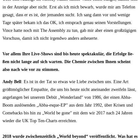
in der Anzei­ge aber nicht. Erst als ich mich bewarb, wur­de mir am Tele­fon
gesagt, dass er es ist, der jeman­den sucht. Ich sang dann vor und weni­ge
Tage spä­ter bekam ich das OK, ich ent­sprach genau sei­nen Vor­stel­lun­gen.
Vin­ce hat­te noch mit The Assem­bly zu tun, gab mir aber einen groß­zü­gi­gen
Vor­schuss, damit ich nicht irgend­wo anders anheu­er­te.
Vor allem Ihre Live-Shows sind bis heu­te spek­ta­ku­lär, die Erfol­ge lie­
ßen nicht lan­ge auf sich war­ten. Die Che­mie zwi­schen Ihnen scheint
also nach wie vor zu stimmen.
Andy Bell
: Es ist in der Tat so etwas wie Lie­be zwi­schen uns. Eine Art
größt­mög­li­cher Empa­thie, die uns bis heu­te nicht anein­an­der zwei­feln lässt,
ange­fan­gen bei unse­rem Debüt „Won­der­land“ von 1986, der einen Abba-
Boom aus­lö­sen­den „Abba-esque-EP“ aus dem Jahr 1992, über Kri­sen und
Come­backs bis hin zu „World be gone“ mit dem wir 2017 nach 24 Jah­ren
wie­der die UK Top Ten-Charts erreich­ten.
2018 wur­de zwi­schen­zeit­lich „World bey­ond“ ver­öf­fent­licht. Was hat es