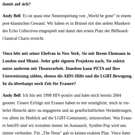
damit auf sich?
Andy Bell
: Es ist qua­si eine Neu­ein­spie­lung von „World be gone“ in einem
post-klas­si­schen Gewand. Wir haben es in Brüs­sel mit den sie­ben Musi­kern
des Echo Coll­ec­ti­ves ein­ge­spielt und damit den ers­ten Platz der Bill­board-
Clas­si­cal Charts erreicht.
Vin­ce lebt mit sei­ner Ehe­frau in New York, Sie mit Ihrem Ehe­mann in
Lon­don und Miami. Jeder geht eige­nen Pro­jek­ten nach, Sie zuletzt
unter ande­rem mit Thea­ter­ar­beit. Dane­ben kann PETA auf Ihre
Unter­stüt­zung zäh­len, eben­so die AIDS-Hil­fe und die LGBT-Bewe­gung.
Ist da über­haupt noch Zeit für Erasure?
Andy Bell
: Ich bin seit 1998 HIV-posi­tiv und habe mich bereits 2004
geoutet. Unse­re Erfol­ge mit Era­su­re haben es mir ermög­licht, mich in vie­
ler­lei Hin­sicht aktiv zu enga­gie­ren und an gesell­schaft­li­chen Ver­än­de­run­gen,
vor allem im Hin­blick auf die LGBT-Com­mu­ni­ty, mit­zu­wir­ken. Was Era­su­
re betrifft sind wir trotz­dem immer im Aus­tausch, Syn­thie-Pop wird uns
immer ver­bin­den. Für „The Neon“ gab es kei­nen exak­ten Plan. Vin­ce hat­te