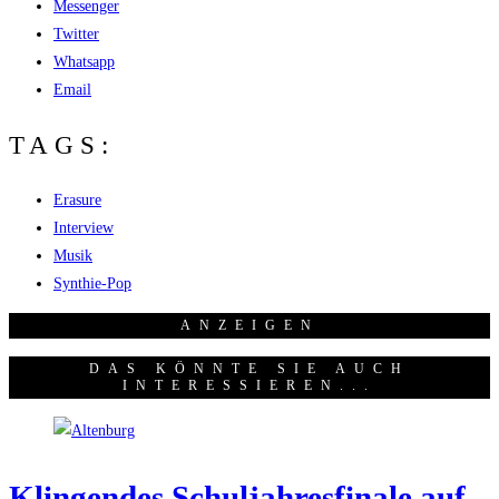
Messenger
Twitter
Whatsapp
Email
TAGS:
Erasure
Interview
Musik
Synthie-Pop
ANZEI­GEN
DAS KÖNNTE SIE AUCH
INTERESSIEREN...
Klin­gen­des Schul­jah­res­fi­na­le auf