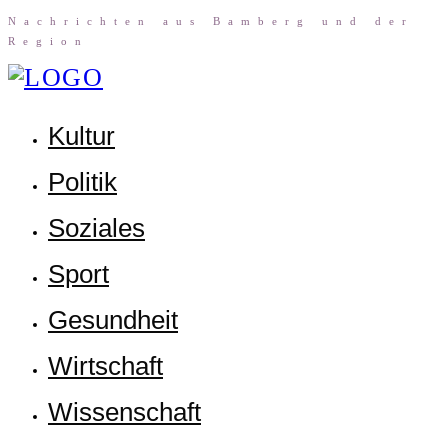
Nach­rich­ten aus Bam­berg und der
Region
Kul­tur
Poli­tik
Sozia­les
Sport
Gesund­heit
Wirt­schaft
Wis­sen­schaft