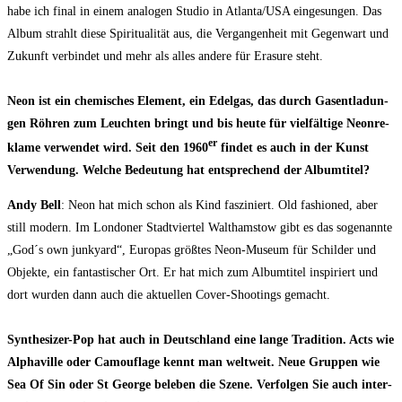
habe ich final in einem ana­lo­gen Stu­dio in Atlanta/​USA ein­ge­sun­gen. Das
Album strahlt die­se Spi­ri­tua­li­tät aus, die Ver­gan­gen­heit mit Gegen­wart und
Zukunft ver­bin­det und mehr als alles ande­re für Era­su­re steht.
Neon ist ein che­mi­sches Ele­ment, ein Edel­gas, das durch Gas­ent­la­dun­
gen Röh­ren zum Leuch­ten bringt und bis heu­te für viel­fäl­ti­ge Neon­re­
er
kla­me ver­wen­det wird. Seit den 1960
fin­det es auch in der Kunst
Ver­wen­dung. Wel­che Bedeu­tung hat ent­spre­chend der Albumtitel?
Andy Bell
: Neon hat mich schon als Kind fas­zi­niert. Old fashio­ned, aber
still modern. Im Lon­do­ner Stadt­vier­tel Walt­hamstow gibt es das soge­nann­te
„God´s own jun­k­yard“, Euro­pas größ­tes Neon-Muse­um für Schil­der und
Objek­te, ein fan­tas­ti­scher Ort. Er hat mich zum Album­ti­tel inspi­riert und
dort wur­den dann auch die aktu­el­len Cover-Shoo­tings gemacht.
Syn­the­si­zer-Pop hat auch in Deutsch­land eine lan­ge Tra­di­ti­on. Acts wie
Alpha­ville oder Camou­fla­ge kennt man welt­weit. Neue Grup­pen wie
Sea Of Sin oder St Geor­ge bele­ben die Sze­ne. Ver­fol­gen Sie auch inter­