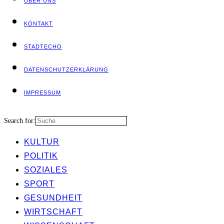
ÜBER UNS
KON­TAKT
STADT­ECHO
DATEN­SCHUTZ­ER­KLÄ­RUNG
IMPRES­SUM
Search for:
KUL­TUR
POLI­TIK
SOZIA­LES
SPORT
GESUND­HEIT
WIRT­SCHAFT