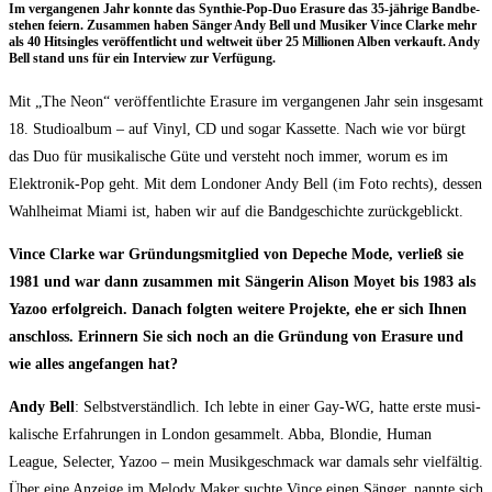
Im ver­gan­ge­nen Jahr konn­te das Syn­thie-Pop-Duo Era­su­re das 35-jäh­ri­ge Band­be­
stehen fei­ern. Zusam­men haben Sän­ger Andy Bell und Musi­ker Vin­ce Clar­ke mehr
als 40 Hit­sin­gles ver­öf­fent­licht und welt­weit über 25 Mil­lio­nen Alben ver­kauft. Andy
Bell stand uns für ein Inter­view zur Verfügung.
Mit „The Neon“ ver­öf­fent­lich­te Era­su­re im ver­gan­ge­nen Jahr sein ins­ge­samt
18. Stu­dio­al­bum – auf Vinyl, CD und sogar Kas­set­te. Nach wie vor bürgt
das Duo für musi­ka­li­sche Güte und ver­steht noch immer, wor­um es im
Elek­tro­nik-Pop geht. Mit dem Lon­do­ner Andy Bell (im Foto rechts), des­sen
Wahl­hei­mat Miami ist, haben wir auf die Band­ge­schich­te zurückgeblickt.
Vin­ce Clar­ke war Grün­dungs­mit­glied von Depe­che Mode, ver­ließ sie
1981 und war dann zusam­men mit Sän­ge­rin Ali­son Moy­et bis 1983 als
Yazoo erfolg­reich. Danach folg­ten wei­te­re Pro­jek­te, ehe er sich Ihnen
anschloss. Erin­nern Sie sich noch an die Grün­dung von Era­su­re und
wie alles ange­fan­gen hat?
Andy Bell
: Selbst­ver­ständ­lich. Ich leb­te in einer Gay-WG, hat­te ers­te musi­
ka­li­sche Erfah­run­gen in Lon­don gesam­melt. Abba, Blon­die, Human
League, Sel­ec­ter, Yazoo – mein Musik­ge­schmack war damals sehr viel­fäl­tig.
Über eine Anzei­ge im Melo­dy Maker such­te Vin­ce einen Sän­ger, nann­te sich