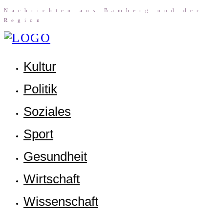
Nach­rich­ten aus Bam­berg und der
Region
Kul­tur
Poli­tik
Sozia­les
Sport
Gesund­heit
Wirt­schaft
Wis­sen­schaft