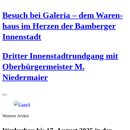
Besuch bei Gale­ria – dem Waren­
haus im Her­zen der Bam­ber­ger
Innenstadt
Drit­ter Innen­stadt­rund­gang mit
Ober­bür­ger­meis­ter M.
Niedermaier
Weiterer Artikel