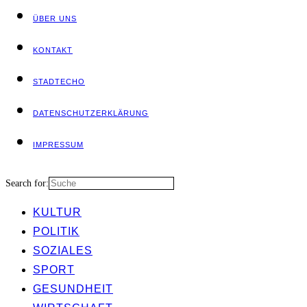
ÜBER UNS
KON­TAKT
STADT­ECHO
DATEN­SCHUTZ­ER­KLÄ­RUNG
IMPRES­SUM
Search for:
KUL­TUR
POLI­TIK
SOZIA­LES
SPORT
GESUND­HEIT