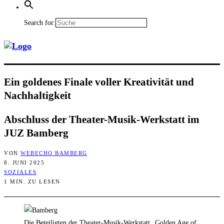
Search for:
Ein gol­de­nes Fina­le vol­ler Krea­ti­vi­tät und
Nachhaltigkeit
Abschluss der Thea­ter-Musik-Werk­statt im
JUZ Bamberg
VON
WEBECHO BAMBERG
8. JUNI 2025
SOZIALES
1 MIN. ZU LESEN
Die Beteiligten der Theater-Musik-Werkstatt „Golden Age of