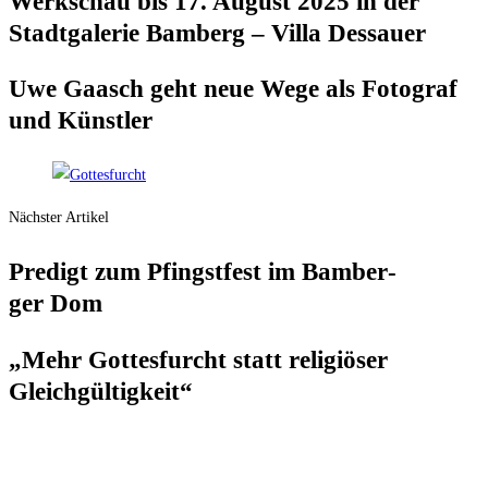
Werk­schau bis 17. August 2025 in der
Stadt­ga­le­rie Bam­berg – Vil­la Dessauer
Uwe Gaasch geht neue Wege als Foto­graf
und Künstler
Nächster Artikel
Pre­digt zum Pfingst­fest im Bam­ber­
ger Dom
„Mehr Got­tes­furcht statt reli­giö­ser
Gleichgültigkeit“