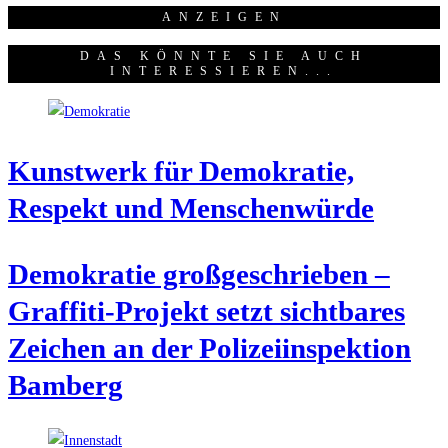
ANZEI­GEN
DAS KÖNNTE SIE AUCH
INTERESSIEREN...
Kunst­werk für Demo­kra­tie,
Respekt und Menschenwürde
Demo­kra­tie groß­ge­schrie­ben –
Graf­fi­ti-Pro­jekt setzt sicht­ba­res
Zei­chen an der Poli­zei­in­spek­ti­on
Bamberg