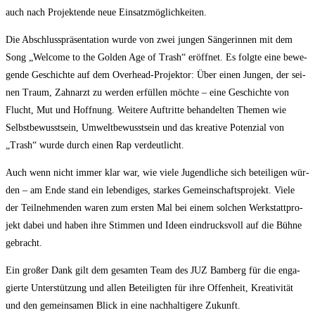
auch nach Pro­jek­ten­de neue Einsatzmöglichkeiten.
Die Abschluss­prä­sen­ta­ti­on wur­de von zwei jun­gen Sän­ge­rin­nen mit dem
Song „Wel­co­me to the Gol­den Age of Trash“ eröff­net. Es folg­te eine bewe­
gen­de Geschich­te auf dem Over­head-Pro­jek­tor: Über einen Jun­gen, der sei­
nen Traum, Zahn­arzt zu wer­den erfül­len möch­te – eine Geschich­te von
Flucht, Mut und Hoff­nung. Wei­te­re Auf­trit­te behan­del­ten The­men wie
Selbst­be­wusst­sein, Umwelt­be­wusst­sein und das krea­ti­ve Poten­zi­al von
„Trash“ wur­de durch einen Rap verdeutlicht.
Auch wenn nicht immer klar war, wie vie­le Jugend­li­che sich betei­li­gen wür­
den – am Ende stand ein leben­di­ges, star­kes Gemein­schafts­pro­jekt. Vie­le
der Teil­neh­men­den waren zum ers­ten Mal bei einem sol­chen Werk­statt­pro­
jekt dabei und haben ihre Stim­men und Ideen ein­drucks­voll auf die Büh­ne
gebracht.
Ein gro­ßer Dank gilt dem gesam­ten Team des JUZ Bam­berg für die enga­
gier­te Unter­stüt­zung und allen Betei­lig­ten für ihre Offen­heit, Krea­ti­vi­tät
und den gemein­sa­men Blick in eine nach­hal­ti­ge­re Zukunft.