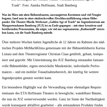
Trash“. Foto: Annika Hoffmann, Stadt Bamberg
Was im März mit alten Büh­nen­bau­ten, aus­ran­gier­ten Kos­tü­men und viel Neu­gier
begann, fand nun in einer ein­drucks­vol­len Abschluss­auf­füh­rung sei­nen Höhe­
punkt: Die Thea­ter-Musik-Werk­statt „Gol­den Age of Trash“ im Jugend­zen­trum am
Mar­ga­re­ten­damm Bam­berg (JUZ) ist zu Ende gegan­gen – mit einer krea­ti­ven und
berüh­ren­den Prä­sen­ta­ti­on, die zeig­te, wie viel aus soge­nann­tem „Kul­tur­müll“ ent­ste­
hen kann, wie die Stadt Bam­berg mitteilt.
Über meh­re­re Wochen hat­ten Jugend­li­che ab 12 Jah­ren im Rah­men des städ­
ti­schen Pro­jekts Mit­Mach­Kli­ma gemein­sam mit der Büh­nen­bild­ne­rin Kari­na
Liu­ta­ia und dem Thea­ter­re­gis­seur Chris­ti­an Claas getüf­telt, gebaut, kom­po­
niert und geprobt. Mit Unter­stüt­zung des JUZ Bam­berg ent­stan­den fan­ta­sie­
vol­le Büh­nen­bil­der, eigens ent­wi­ckel­te Musik­stü­cke, indi­vi­du­el­le Per­for­
man­ces – und ein mobi­ler Ton­auf­nah­me­be­reich, der künf­tig für wei­te­re
Jugend­pro­jek­te genutzt wer­den kann.
Ein beson­de­res High­light war die Ver­wand­lung einer ehe­ma­li­gen Requi­si­
ten­mau­er des ETA Hoff­mann Thea­ters in beweg­li­che, wan­del­ba­re Räu­me,
die nun im JUZ wei­ter­ver­wen­det wer­den. Ganz im Sin­ne der Nach­hal­tig­keit
wur­de kon­se­quent abfall­frei gear­bei­tet – alle ent­stan­de­nen Pro­duk­te fin­den