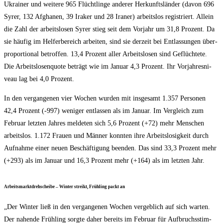
Ukrai­ner und wei­te­re 965 Flücht­lin­ge ande­rer Her­kunfts­län­der (davon 696
Syrer, 132 Afgha­nen, 39 Ira­ker und 28 Ira­ner) arbeits­los regis­triert. Allein
die Zahl der arbeits­lo­sen Syrer stieg seit dem Vor­jahr um 31,8 Pro­zent. Da
sie häu­fig im Hel­fer­be­reich arbei­ten, sind sie der­zeit bei Ent­las­sun­gen über­
pro­por­tio­nal betrof­fen. 13,4 Pro­zent aller Arbeits­lo­sen sind Geflüch­te­te.
Die Arbeits­lo­sen­quo­te beträgt wie im Janu­ar 4,3 Pro­zent. Ihr Vor­jah­res­ni­
veau lag bei 4,0 Prozent.
In den ver­gan­ge­nen vier Wochen wur­den mit ins­ge­samt 1.357 Per­so­nen
42,4 Pro­zent (-997) weni­ger ent­las­sen als im Janu­ar. Im Ver­gleich zum
Febru­ar letz­ten Jah­res mel­de­ten sich 5,6 Pro­zent (+72) mehr Men­schen
arbeits­los. 1.172 Frau­en und Män­ner konn­ten ihre Arbeits­lo­sig­keit durch
Auf­nah­me einer neu­en Beschäf­ti­gung been­den. Das sind 33,3 Pro­zent mehr
(+293) als im Janu­ar und 16,3 Pro­zent mehr (+164) als im letz­ten Jahr.
Arbeits­markt­dreh­schei­be – Win­ter streikt, Früh­ling packt an
„Der Win­ter ließ in den ver­gan­ge­nen Wochen ver­geb­lich auf sich war­ten.
Der nahen­de Früh­ling sorg­te daher bereits im Febru­ar für Auf­bruchs­stim­