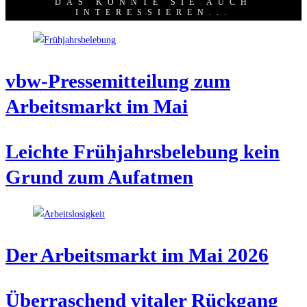
DAS KÖNNTE SIE AUCH
INTERESSIEREN...
vbw-Pres­se­mit­tei­lung zum
Arbeits­markt im Mai
Leich­te Früh­jahrs­be­le­bung kein
Grund zum Aufatmen
Der Arbeits­markt im Mai 2026
Über­ra­schend vita­ler Rück­gang