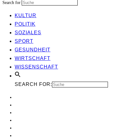
Search for:
KUL­TUR
POLI­TIK
SOZIA­LES
SPORT
GESUND­HEIT
WIRT­SCHAFT
WIS­SEN­SCHAFT
SEARCH FOR: