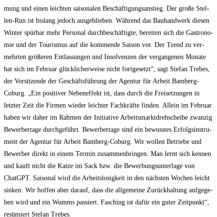
mung und einen leich­ten sai­so­na­len Beschäf­ti­gungs­an­stieg. Der gro­ße Stel­
len-Run ist bis­lang jedoch aus­ge­blie­ben. Wäh­rend das Bau­hand­werk die­sen
Win­ter spür­bar mehr Per­so­nal durch­be­schäf­tig­te, berei­ten sich die Gas­tro­no­
mie und der Tou­ris­mus auf die kom­men­de Sai­son vor. Der Trend zu ver­
mehr­ten grö­ße­ren Ent­las­sun­gen und Insol­ven­zen der ver­gan­ge­nen Mona­te
hat sich im Febru­ar glück­li­cher­wei­se nicht fort­ge­setzt“, sagt Ste­fan Tre­bes,
der Vor­sit­zen­de der Geschäfts­füh­rung der Agen­tur für Arbeit Bam­berg-
Coburg. „Ein posi­ti­ver Neben­ef­fekt ist, dass durch die Frei­set­zun­gen in
letz­ter Zeit die Fir­men wie­der leich­ter Fach­kräf­te fin­den. Allein im Febru­ar
haben wir daher im Rah­men der Initia­ti­ve Arbeits­markt­dreh­schei­be zwan­zig
Bewer­ber­ta­ge durch­ge­führt. Bewer­ber­ta­ge sind ein bewuss­tes Erfolgs­in­stru­
ment der Agen­tur für Arbeit Bam­berg-Coburg. Wir wol­len Betrie­be und
Bewer­ber direkt in einem Ter­min zusam­men­brin­gen. Man lernt sich ken­nen
und kauft nicht die Kat­ze im Sack bzw. die Bewer­bungs­un­ter­la­ge von
ChatGPT. Sai­so­nal wird die Arbeits­lo­sig­keit in den nächs­ten Wochen leicht
sin­ken. Wir hof­fen aber dar­auf, dass die all­ge­mei­ne Zurück­hal­tung auf­ge­ge­
ben wird und ein Wumms pas­siert. Fasching ist dafür ein guter Zeit­punkt“,
resü­miert Ste­fan Trebes.