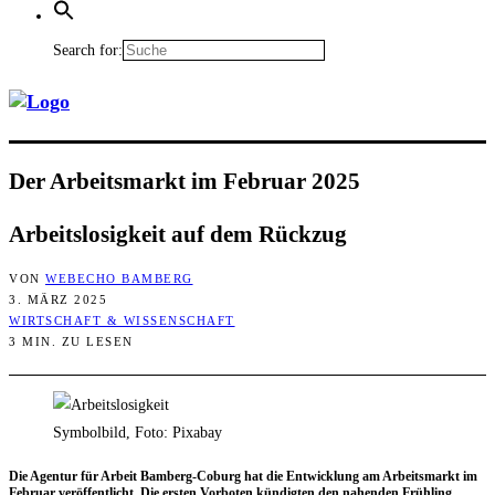
Search for:
Der Arbeits­markt im Febru­ar 2025
Arbeits­lo­sig­keit auf dem Rückzug
VON
WEBECHO BAMBERG
3. MÄRZ 2025
WIRTSCHAFT & WISSENSCHAFT
3 MIN. ZU LESEN
Symbolbild, Foto: Pixabay
Die Agen­tur für Arbeit Bam­berg-Coburg hat die Ent­wick­lung am Arbeits­markt im
Febru­ar ver­öf­fent­licht. Die ers­ten Vor­bo­ten kün­dig­ten den nahen­den Früh­ling