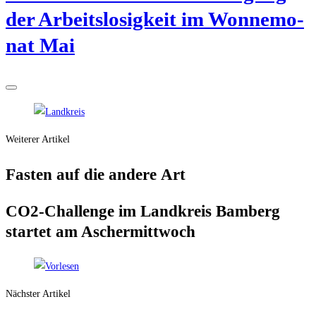
der Arbeits­lo­sig­keit im Won­ne­mo­
nat Mai
Weiterer Artikel
Fas­ten auf die ande­re Art
CO2-Chall­enge im Land­kreis Bam­berg
star­tet am Aschermittwoch
Nächster Artikel