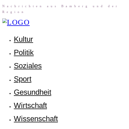
Nach­rich­ten aus Bam­berg und der
Region
Kul­tur
Poli­tik
Sozia­les
Sport
Gesund­heit
Wirt­schaft
Wis­sen­schaft