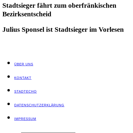
Stadt­sie­ger fährt zum ober­frän­ki­schen
Bezirksentscheid
Juli­us Spon­sel ist Stadt­sie­ger im Vorlesen
ÜBER UNS
KON­TAKT
STADT­ECHO
DATEN­SCHUTZ­ER­KLÄ­RUNG
IMPRES­SUM