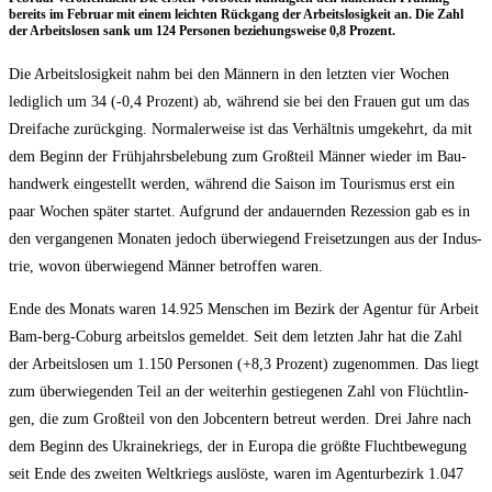
bereits im Febru­ar mit einem leich­ten Rück­gang der Arbeits­lo­sig­keit an. Die Zahl
der Arbeits­lo­sen sank um 124 Per­so­nen bezie­hungs­wei­se 0,8 Prozent.
Die Arbeits­lo­sig­keit nahm bei den Män­nern in den letz­ten vier Wochen
ledig­lich um 34 (-0,4 Pro­zent) ab, wäh­rend sie bei den Frau­en gut um das
Drei­fa­che zurück­ging. Nor­ma­ler­wei­se ist das Ver­hält­nis umge­kehrt, da mit
dem Beginn der Früh­jahrs­be­le­bung zum Groß­teil Män­ner wie­der im Bau­
hand­werk ein­ge­stellt wer­den, wäh­rend die Sai­son im Tou­ris­mus erst ein
paar Wochen spä­ter star­tet. Auf­grund der andau­ern­den Rezes­si­on gab es in
den ver­gan­ge­nen Mona­ten jedoch über­wie­gend Frei­set­zun­gen aus der Indus­
trie, wovon über­wie­gend Män­ner betrof­fen waren.
Ende des Monats waren 14.925 Men­schen im Bezirk der Agen­tur für Arbeit
Bam-berg-Coburg arbeits­los gemel­det. Seit dem letz­ten Jahr hat die Zahl
der Arbeits­lo­sen um 1.150 Per­so­nen (+8,3 Pro­zent) zuge­nom­men. Das liegt
zum über­wie­gen­den Teil an der wei­ter­hin gestie­ge­nen Zahl von Flücht­lin­
gen, die zum Groß­teil von den Job­cen­tern betreut wer­den. Drei Jah­re nach
dem Beginn des Ukrai­ne­kriegs, der in Euro­pa die größ­te Flucht­be­we­gung
seit Ende des zwei­ten Welt­kriegs aus­lös­te, waren im Agen­tur­be­zirk 1.047