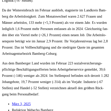
Logis­tik (-97 Stellen).
Da der Win­ter­ein­bruch im Febru­ar aus­blieb, sta­gnier­te im Land­kreis Bam­
berg die Arbeits­lo­sig­keit. Zum Monats­wech­sel waren 2.627 Frau­en und
Män­ner arbeits­los, 133 mehr (+5,3 Pro­zent) als vor einem Jahr. Es wur­den
ledig­lich 1,6 Pro­zent mehr Per­so­nen ent­las­sen als in 2024. Gleich­zei­tig fan­
den über ein Vier­tel mehr (+26,1 Pro­zent) einen neu­en Job. Die Arbeits­lo­
sen­quo­te beträgt wie im Janu­ar 2,9 Pro­zent. Ihr Vor­jah­res­ni­veau lag bei 2,8
Pro­zent. Das ist Voll­be­schäf­ti­gung und die nied­rigs­te Quo­te im gesam­ten
Arbeits­agen­tur­be­zirk Bamberg-Coburg.
Aus dem Bam­ber­ger Land wur­den im Febru­ar 223 sozi­al­ver­si­che­rungs­
pflich­ti­ge Beschäf­ti­gungs­of­fer­ten beim Arbeit­ge­ber­ser­vice gemel­det, 39,6
Pro­zent (-146) weni­ger als 2024. Im Stel­len­pool befin­den sich der­zeit 1.282
Job­an­ge­bo­te, 19,7 Pro­zent weni­ger (-314) als im Vor­jahr. Indus­trie (-67
Stel­len) und Han­del (-52 Stel­len) ver­zeich­nen aktu­ell den größ­ten Rück­
gang beim Personalbedarf.
März 3, 2025
Redak­ti­on
Web­echo Bamberg