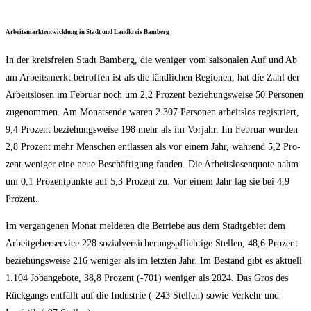
Arbeits­markt­ent­wick­lung in Stadt und Land­kreis Bamberg
In der kreis­frei­en Stadt Bam­berg, die weni­ger vom sai­so­na­len Auf und Ab
am Arbeits­merkt betrof­fen ist als die länd­li­chen Regio­nen, hat die Zahl der
Arbeits­lo­sen im Febru­ar noch um 2,2 Pro­zent bezie­hungs­wei­se 50 Per­so­nen
zuge­nom­men. Am Monats­en­de waren 2.307 Per­so­nen arbeits­los regis­triert,
9,4 Pro­zent bezie­hungs­wei­se 198 mehr als im Vor­jahr. Im Febru­ar wur­den
2,8 Pro­zent mehr Men­schen ent­las­sen als vor einem Jahr, wäh­rend 5,2 Pro­
zent weni­ger eine neue Beschäf­ti­gung fan­den. Die Arbeits­lo­sen­quo­te nahm
um 0,1 Pro­zent­punk­te auf 5,3 Pro­zent zu. Vor einem Jahr lag sie bei 4,9
Prozent.
Im ver­gan­ge­nen Monat mel­de­ten die Betrie­be aus dem Stadt­ge­biet dem
Arbeit­ge­ber­ser­vice 228 sozi­al­ver­si­che­rungs­pflich­ti­ge Stel­len, 48,6 Pro­zent
bezie­hungs­wei­se 216 weni­ger als im letz­ten Jahr. Im Bestand gibt es aktu­ell
1.104 Job­an­ge­bo­te, 38,8 Pro­zent (-701) weni­ger als 2024. Das Gros des
Rück­gangs ent­fällt auf die Indus­trie (-243 Stel­len) sowie Ver­kehr und