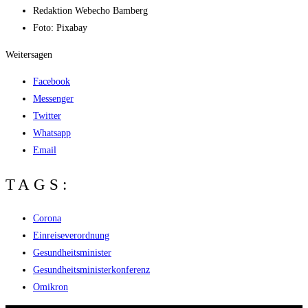
Redak­ti­on
Web­echo Bamberg
Foto: Pixabay
Weitersagen
Facebook
Messenger
Twitter
Whatsapp
Email
TAGS:
Corona
Einreiseverordnung
Gesundheitsminister
Gesundheitsministerkonferenz
Omikron