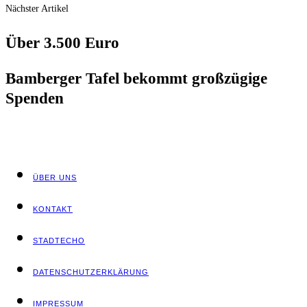
Nächster Artikel
Über 3.500 Euro
Bam­ber­ger Tafel bekommt groß­zü­gi­ge
Spenden
ÜBER UNS
KON­TAKT
STADT­ECHO
DATEN­SCHUTZ­ER­KLÄ­RUNG
IMPRES­SUM