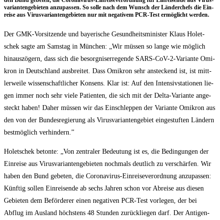
den Bund gebe­ten, die Coro­na­vi­rus-Ein­rei­se­ver­ord­nung für Ein­rei­sen­de aus Virus­
va­ri­an­ten­ge­bie­ten anzu­pas­sen. So sol­le nach dem Wunsch der Län­der­chefs die Ein­
rei­se aus Virus­va­ri­an­ten­ge­bie­ten nur mit nega­ti­vem PCR-Test ermög­licht werden.
Der GMK-Vor­sit­zen­de und baye­ri­sche Gesund­heits­mi­nis­ter Klaus Holet­
schek sag­te am Sams­tag in Mün­chen: „Wir müs­sen so lan­ge wie mög­lich
hin­aus­zö­gern, dass sich die besorg­nis­er­re­gen­de SARS-CoV-2-Vari­an­te Omi­
kron in Deutsch­land aus­brei­tet. Dass Omi­kron sehr anste­ckend ist, ist mitt­
ler­wei­le wis­sen­schaft­li­cher Kon­sens. Klar ist: Auf den Inten­siv­sta­tio­nen lie­
gen immer noch sehr vie­le Pati­en­ten, die sich mit der Del­ta-Vari­an­te ange­
steckt haben! Daher müs­sen wir das Ein­schlep­pen der Vari­an­te Omi­kron aus
den von der Bun­des­re­gie­rung als Virus­va­ri­an­ten­ge­biet ein­ge­stuf­ten Län­dern
best­mög­lich verhindern.”
Holet­schek beton­te: „Von zen­tra­ler Bedeu­tung ist es, die Bedin­gun­gen der
Ein­rei­se aus Virus­va­ri­an­ten­ge­bie­ten noch­mals deut­lich zu ver­schär­fen. Wir
haben den Bund gebe­ten, die Coro­na­vi­rus-Ein­rei­se­ver­ord­nung anzu­pas­sen:
Künf­tig sol­len Ein­rei­sen­de ab sechs Jah­ren schon vor Abrei­se aus die­sen
Gebie­ten dem Beför­de­rer einen nega­ti­ven PCR-Test vor­le­gen, der bei
Abflug im Aus­land höchs­tens 48 Stun­den zurück­lie­gen darf. Der Anti­gen-