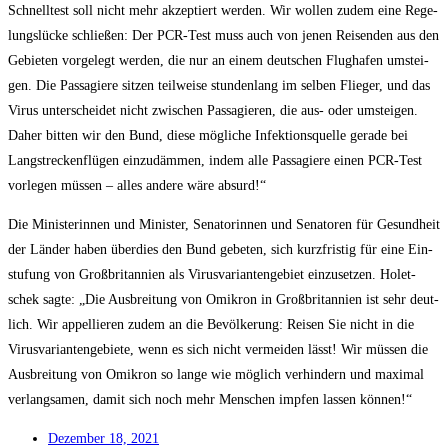
Schnell­test soll nicht mehr akzep­tiert wer­den. Wir wol­len zudem eine Rege­
lungs­lü­cke schlie­ßen: Der PCR-Test muss auch von jenen Rei­sen­den aus den
Gebie­ten vor­ge­legt wer­den, die nur an einem deut­schen Flug­ha­fen umstei­
gen. Die Pas­sa­gie­re sit­zen teil­wei­se stun­den­lang im sel­ben Flie­ger, und das
Virus unter­schei­det nicht zwi­schen Pas­sa­gie­ren, die aus- oder umstei­gen.
Daher bit­ten wir den Bund, die­se mög­li­che Infek­ti­ons­quel­le gera­de bei
Lang­stre­cken­flü­gen ein­zu­däm­men, indem alle Pas­sa­gie­re einen PCR-Test
vor­le­gen müs­sen – alles ande­re wäre absurd!“
Die Minis­te­rin­nen und Minis­ter, Sena­to­rin­nen und Sena­to­ren für Gesund­heit
der Län­der haben über­dies den Bund gebe­ten, sich kurz­fris­tig für eine Ein­
stu­fung von Groß­bri­tan­ni­en als Virus­va­ri­an­ten­ge­biet ein­zu­set­zen. Holet­
schek sag­te: „Die Aus­brei­tung von Omi­kron in Groß­bri­tan­ni­en ist sehr deut­
lich. Wir appel­lie­ren zudem an die Bevöl­ke­rung: Rei­sen Sie nicht in die
Virus­va­ri­an­ten­ge­bie­te, wenn es sich nicht ver­mei­den lässt! Wir müs­sen die
Aus­brei­tung von Omi­kron so lan­ge wie mög­lich ver­hin­dern und maxi­mal
ver­lang­sa­men, damit sich noch mehr Men­schen imp­fen las­sen können!“
Dezem­ber 18, 2021