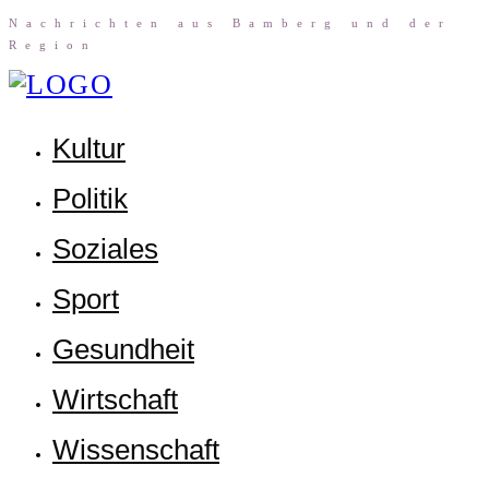
Nach­rich­ten aus Bam­berg und der
Region
Kul­tur
Poli­tik
Sozia­les
Sport
Gesund­heit
Wirt­schaft
Wis­sen­schaft