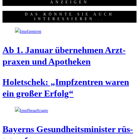
ANZEI­GEN
DAS KÖNNTE SIE AUCH
INTERESSIEREN...
Ab 1. Janu­ar über­neh­men Arzt­
pra­xen und Apotheken
Holet­schek: „Impf­zen­tren waren
ein gro­ßer Erfolg“
Bay­erns Gesund­heits­mi­nis­ter rüs­