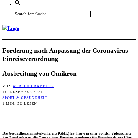
Search for:
For­de­rung nach Anpas­sung der Coronavirus-
Einreiseverordnung
Aus­brei­tung von Omikron
VON
WEBECHO BAMBERG
18. DEZEMBER 2021
SPORT & GESUNDHEIT
1 MIN. ZU LESEN
Die Gesund­heits­mi­nis­ter­kon­fe­renz (GMK) hat heu­te in einer Son­der-Video­schal­te