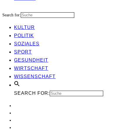
Search for:
KUL­TUR
POLI­TIK
SOZIA­LES
SPORT
GESUND­HEIT
WIRT­SCHAFT
WIS­SEN­SCHAFT
SEARCH FOR: