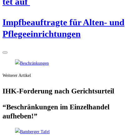
tet auf
Impf­be­auf­trag­te für Alten- und
Pflegeeinrichtungen
Weiterer Artikel
IHK-For­de­rung nach Gerichtsurteil
“Beschrän­kun­gen im Ein­zel­han­del
aufheben!”