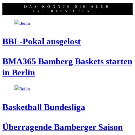
DAS KÖNNTE SIE AUCH
INTERESSIEREN...
BBL-Pokal aus­ge­lost
BMA365 Bam­berg Bas­kets star­ten
in Berlin
Bas­ket­ball Bundesliga
Über­ra­gen­de Bam­ber­ger Sai­son