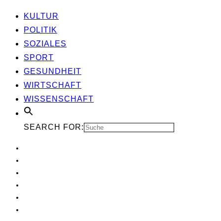
KUL­TUR
POLI­TIK
SOZIA­LES
SPORT
GESUND­HEIT
WIRT­SCHAFT
WIS­SEN­SCHAFT
SEARCH FOR: