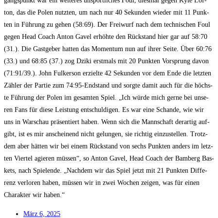
gangs­punkt war ein wei­te­res unsport­li­ches Foul, dies­mal gegen Kyle Lof­
ton, das die Polen nutz­ten, um nach nur 40 Sekun­den wie­der mit 11 Punk­
ten in Füh­rung zu gehen (58:69). Der Frei­wurf nach dem tech­ni­schen Foul
gegen Head Coach Anton Gavel erhöh­te den Rück­stand hier gar auf 58:70
(31.). Die Gast­ge­ber hat­ten das Momen­tum nun auf ihrer Sei­te. Über 60:76
(33.) und 68:85 (37.) zog Dzi­ki erst­mals mit 20 Punk­ten Vor­sprung davon
(71:91/39.). John Ful­ker­son erziel­te 42 Sekun­den vor dem Ende die letz­ten
Zäh­ler der Par­tie zum 74:95-Endstand und sorg­te damit auch für die höchs­
te Füh­rung der Polen im gesam­ten Spiel. „Ich wür­de mich ger­ne bei unse­
ren Fans für die­se Leis­tung ent­schul­di­gen. Es war eine Schan­de, wie wir
uns in War­schau prä­sen­tiert haben. Wenn sich die Mann­schaft der­ar­tig auf­
gibt, ist es mir anschei­nend nicht gelun­gen, sie rich­tig ein­zu­stel­len. Trotz­
dem aber hät­ten wir bei einem Rück­stand von sechs Punk­ten anders im letz­
ten Vier­tel agie­ren müs­sen“, so Anton Gavel, Head Coach der Bam­berg Bas­
kets, nach Spie­len­de. „Nach­dem wir das Spiel jetzt mit 21 Punk­ten Dif­fe­
renz ver­lo­ren haben, müs­sen wir in zwei Wochen zei­gen, was für einen
Cha­rak­ter wir haben.“
März 6, 2025