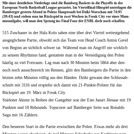
Mit einer deut­li­chen Nie­der­la­ge sind die Bam­berg Bas­kets in die Play­offs in der
Euro­pean North Bas­ket­ball League gestar­tet. Im Vier­tel­fi­nal-Hin­spiel unter­la­gen die
Bam­ber­ger ges­tern Abend in Polens Haupt­stadt bei Dzi­ki War­schau mit 74:95
(39:43) und ste­hen nun im Rück­spiel in zwei Wochen in Freak City vor einer Mam­
mut­auf­ga­be, will man den Sprung ins Final Four der ENBL doch noch schaffen.
515 Zuschau­er in der Hala Kolo sahen eine über drei Vier­tel wei­test­ge­hend
aus­ge­gli­che­ne Par­tie, obwohl sich das Team von Head Coach Anton Gavel
von Beginn an sicht­lich schwer tat. Wäh­rend man im Angriff nie wirk­lich
zu sei­nem Rhyth­mus fand, gestat­te­te man in der Ver­tei­di­gung den Polen
häu­fig zu viel Frei­raum. Lag man nach 30 Minu­ten beim 5864 aber den­
noch noch aus­sichts­reich im Ren­nen, glitt den Bam­ber­gern die Par­tie in den
letz­ten zehn Minu­ten völ­lig aus den Hän­den. Dzi­ki gewann den Schluss­ab­
schnitt mit 3116 und erspiel­te sich damit ein 21-Punk­te-Pols­ter für das
Rück­spiel am 19. März in Freak City.
Stärks­ter Akteur in Rei­hen der Gast­ge­ber war der Este Jana­ri Jõe­saar mit 19
Punk­ten und 10 Rebounds. Tops­corer auf Bam­ber­ger Sei­te war Ronal­do
Segu mit 16 Zählern.
Den bes­se­ren Start in die Par­tie erwisch­ten die Polen. Etwas mehr als drei