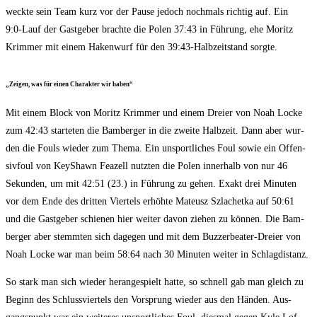
weck­te sein Team kurz vor der Pau­se jedoch noch­mals rich­tig auf. Ein
9:0‑Lauf der Gast­ge­ber brach­te die Polen 37:43 in Füh­rung, ehe Moritz
Krim­mer mit einem Haken­wurf für den 39:43-Halbzeitstand sorgte.
„Zei­gen, was für einen Cha­rak­ter wir haben“
Mit einem Block von Moritz Krim­mer und einem Drei­er von Noah Locke
zum 42:43 star­te­ten die Bam­ber­ger in die zwei­te Halb­zeit. Dann aber wur­
den die Fouls wie­der zum The­ma. Ein unsport­li­ches Foul sowie ein Offen­
siv­foul von KeyShawn Fea­zell nutz­ten die Polen inner­halb von nur 46
Sekun­den, um mit 42:51 (23.) in Füh­rung zu gehen. Exakt drei Minu­ten
vor dem Ende des drit­ten Vier­tels erhöh­te Mate­usz Szla­chet­ka auf 50:61
und die Gast­ge­ber schie­nen hier wei­ter davon zie­hen zu kön­nen. Die Bam­
ber­ger aber stemm­ten sich dage­gen und mit dem Buz­zer­bea­ter-Drei­er von
Noah Locke war man beim 58:64 nach 30 Minu­ten wei­ter in Schlagdistanz.
So stark man sich wie­der her­an­ge­spielt hat­te, so schnell gab man gleich zu
Beginn des Schluss­vier­tels den Vor­sprung wie­der aus den Hän­den. Aus­