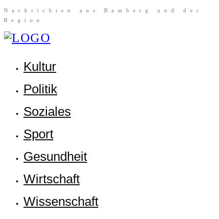
Nach­rich­ten aus Bam­berg und der
Region
Kul­tur
Poli­tik
Sozia­les
Sport
Gesund­heit
Wirt­schaft
Wis­sen­schaft