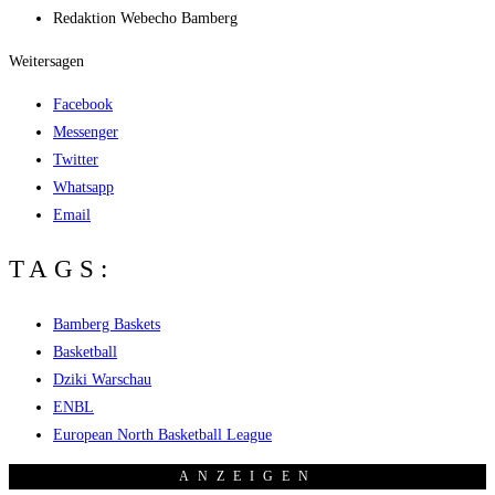
Redak­ti­on
Web­echo Bamberg
Weitersagen
Facebook
Messenger
Twitter
Whatsapp
Email
TAGS:
Bamberg Baskets
Basketball
Dziki Warschau
ENBL
European North Basketball League
ANZEI­GEN