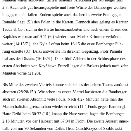
Minu­ten waren absol­viert, da traf Mate­usz Szla­chet­ka per Korb­le­ger zum
2:7. Auch teils gut her­aus­ge­spiel­te und freie Wür­fe der Bam­ber­ger woll­ten
hin­ge­gen nicht fal­len. Zudem spiel­te auch das bereits zwei­te Foul gegen
Ronal­do Segu (5.) den Polen in die Kar­ten. Den­noch aber gelang es Kars­ten
Tad­da & Co., sich in die Par­tie hin­ein­zu­ar­bei­ten und nach einem Drei­er des
Kapi­täns war man auf 9:11 (6.) wie­der dran. Moritz Krim­mer ver­kürz­te
wei­ter (14:15/7.), ehe Kyle Lof­ton beim 16:15 die ers­te Bam­ber­ger Füh­
rung erziel­te (8.). Dzi­ki ant­wor­te­te im direk­ten Gegen­zug. Piotr Pamu­la
traf aus der Distanz (16:18/8.). Dank fünf Zäh­lern in der Schluss­pha­se des
ers­ten Abschnitts von KeyShawn Fea­zell lagen die Bas­kets jedoch nach zehn
Minu­ten vor­ne (21:20).
Bis Mit­te des zwei­ten Vier­tels konn­te sich kei­nes der bei­den Teams zunächst
abset­zen (28:28/15.). Wie schon im ers­ten Vier­tel kas­sier­ten die Bam­ber­ger
auch im zwei­ten Abschnitt vie­le Fouls. Nach 4:27 Minu­ten hat­te man die
Mann­schafts­foul­gren­ze schon wie­der erreicht (11:4 Fouls gegen Bam­berg).
Hat­te Dzi­ki beim 30:32 (16.) knapp die Nase vor­ne, lagen die Bam­ber­ger
2:18 Minu­ten vor der Halb­zeit mit 37:34 in Front. Die zwei­te Aus­zeit inner­
halb von nur 90 Sekun­den von Dzi­kis Head Coach­Krzy­sz­tof Sza­b­low­ski­