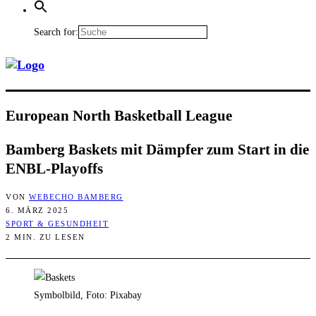
Search for:
Euro­pean North Bas­ket­ball League
Bam­berg Bas­kets mit Dämp­fer zum Start in die
ENBL-Playoffs
VON
WEBECHO BAMBERG
6. MÄRZ 2025
SPORT & GESUNDHEIT
2 MIN. ZU LESEN
Symbolbild, Foto: Pixabay