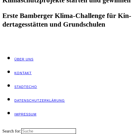
Kli­ma­schutz­pro­jek­te star­ten und gewinnen
Ers­te Bam­ber­ger Kli­ma-Chall­enge für Kin­
der­ta­ges­stät­ten und Grundschulen
ÜBER UNS
KON­TAKT
STADT­ECHO
DATEN­SCHUTZ­ER­KLÄ­RUNG
IMPRES­SUM
Search for: