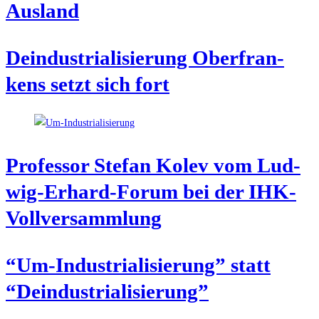
Ausland
Deindus­tria­li­sie­rung Ober­fran­
kens setzt sich fort
Pro­fes­sor Ste­fan Kolev vom Lud­
wig-Erhard-Forum bei der IHK-
Vollversammlung
“Um-Indus­tria­li­sie­rung” statt
“Deindus­tria­li­sie­rung”