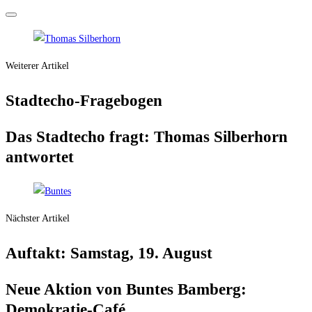
Weiterer Artikel
Stadt­echo-Fra­ge­bo­gen
Das Stadt­echo fragt: Tho­mas Sil­ber­horn
antwortet
Nächster Artikel
Auf­takt: Sams­tag, 19. August
Neue Akti­on von Bun­tes Bam­berg:
Demokratie-Café