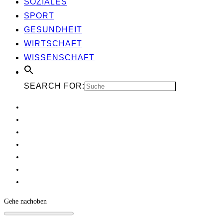
SOZIA­LES
SPORT
GESUND­HEIT
WIRT­SCHAFT
WIS­SEN­SCHAFT
SEARCH FOR:
Gehe nach
oben