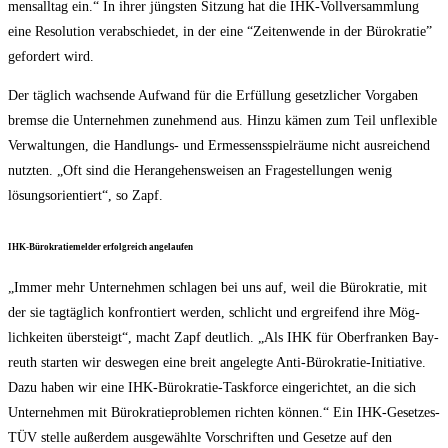
mens­all­tag ein.“ In ihrer jüngs­ten Sit­zung hat die IHK-Voll­ver­samm­lung
eine Reso­lu­ti­on ver­ab­schie­det, in der eine “Zei­ten­wen­de in der Büro­kra­tie”
gefor­dert wird.
Der täg­lich wach­sen­de Auf­wand für die Erfül­lung gesetz­li­cher Vor­ga­ben
brem­se die Unter­neh­men zuneh­mend aus. Hin­zu kämen zum Teil unfle­xi­ble
Ver­wal­tun­gen, die Hand­lungs- und Ermes­sens­spiel­räu­me nicht aus­rei­chend
nutz­ten. „Oft sind die Her­an­ge­hens­wei­sen an Fra­ge­stel­lun­gen wenig
lösungs­ori­en­tiert“, so Zapf.
IHK-Büro­kra­tie­mel­der erfolg­reich angelaufen
„Immer mehr Unter­neh­men schla­gen bei uns auf, weil die Büro­kra­tie, mit
der sie tag­täg­lich kon­fron­tiert wer­den, schlicht und ergrei­fend ihre Mög­
lich­kei­ten über­steigt“, macht Zapf deut­lich. „Als IHK für Ober­fran­ken Bay­
reuth star­ten wir des­we­gen eine breit ange­leg­te Anti-Büro­kra­tie-Initia­ti­ve.
Dazu haben wir eine IHK-Büro­kra­tie-Taskforce ein­ge­rich­tet, an die sich
Unter­neh­men mit Büro­kra­tie­pro­ble­men rich­ten kön­nen.“ Ein IHK-Geset­zes-
TÜV stel­le außer­dem aus­ge­wähl­te Vor­schrif­ten und Geset­ze auf den