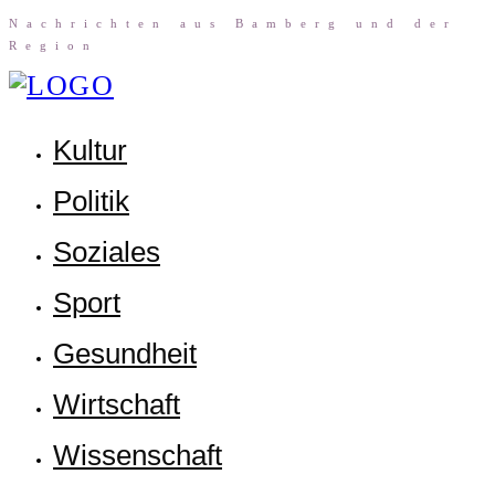
Nach­rich­ten aus Bam­berg und der
Region
Kul­tur
Poli­tik
Sozia­les
Sport
Gesund­heit
Wirt­schaft
Wis­sen­schaft