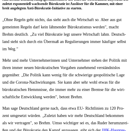
zuletzt expo­nen­ti­ell wach­sen­de Büro­kra­tie ist Aus­lö­ser für die Kam­mer, mit einer
breit ange­leg­ten Anti-Büro­kra­tie-Initia­ti­ve zu starten.
„Ohne Regeln geht nichts, das sieht auch die Wirt­schaft so. Aber aus gut
gemein­ten Regeln darf kein läh­men­der Büro­kra­tis­mus wer­den“, macht
Brehm deut­lich. „Zu viel Büro­kra­tie legt unse­re Wirt­schaft lahm. Deutsch­
land steht sich durch ein Über­maß an Regu­lie­run­gen immer häu­fi­ger selbst
im Weg.“
Mehr und mehr Unter­neh­me­rin­nen und Unter­neh­mer ste­hen der Poli­tik mit
ihren immer neu­en büro­kra­ti­schen Vor­ga­ben zuneh­mend ver­ständ­nis­los
gegen­über. „Die Poli­tik kann wenig für die schwie­ri­ge geo­po­li­ti­sche Lage
und die Coro­na-Nach­wir­kun­gen. Sie kann aber sehr wohl etwas für die
büro­kra­ti­schen Hemm­nis­se, die immer mehr zu einer Brem­se für die wirt­
schaft­li­che Ent­wick­lung wer­den“, betont Brehm.
Man sage Deutsch­land ger­ne nach, dass etwa EU- Richt­li­ni­en zu 120 Pro­
zent umge­setzt wür­den. „Zuletzt haben wir mehr Deutsch­land bekom­men
als wir ver­tra­gen“, so Brehm. Umso wich­ti­ger sei es, das Ruder her­um­zu­rei­
ßen und der Büro­kra­tie den Kampf anzu­sa­gen, gibt sich der
IHK-Haupt­ge­