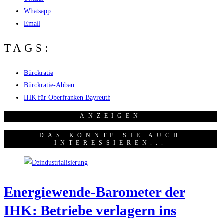
Whatsapp
Email
TAGS:
Bürokratie
Bürokratie-Abbau
IHK für Oberfranken Bayreuth
ANZEI­GEN
DAS KÖNNTE SIE AUCH
INTERESSIEREN...
Ener­gie­wen­de-Baro­me­ter der
IHK: Betrie­be ver­la­gern ins