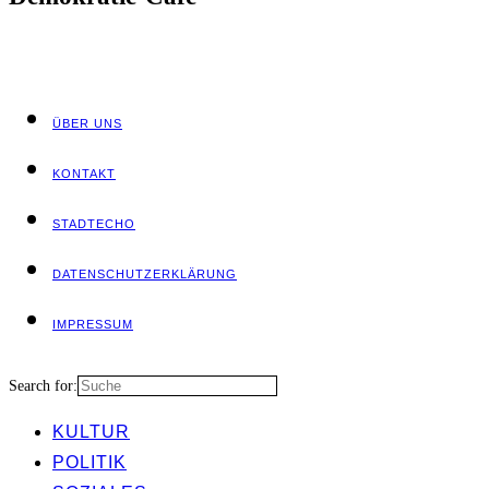
ÜBER UNS
KON­TAKT
STADT­ECHO
DATEN­SCHUTZ­ER­KLÄ­RUNG
IMPRES­SUM
Search for:
KUL­TUR
POLI­TIK