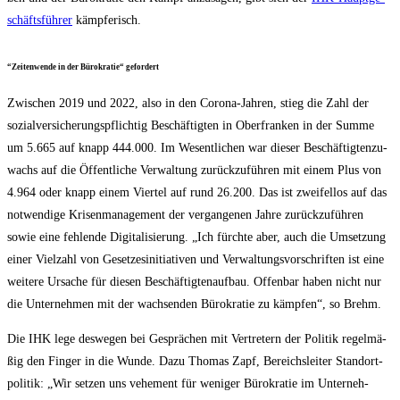
schäfts­füh­rer
kämpferisch.
“Zei­ten­wen­de in der Büro­kra­tie“ gefordert
Zwi­schen 2019 und 2022, also in den Coro­na-Jah­ren, stieg die Zahl der
sozi­al­ver­si­che­rungs­pflich­tig Beschäf­tig­ten in Ober­fran­ken in der Sum­me
um 5.665 auf knapp 444.000. Im Wesent­li­chen war die­ser Beschäf­tig­ten­zu­
wachs auf die Öffent­li­che Ver­wal­tung zurück­zu­füh­ren mit einem Plus von
4.964 oder knapp einem Vier­tel auf rund 26.200. Das ist zwei­fel­los auf das
not­wen­di­ge Kri­sen­ma­nage­ment der ver­gan­ge­nen Jah­re zurück­zu­füh­ren
sowie eine feh­len­de Digi­ta­li­sie­rung. „Ich fürch­te aber, auch die Umset­zung
einer Viel­zahl von Geset­zes­in­itia­ti­ven und Ver­wal­tungs­vor­schrif­ten ist eine
wei­te­re Ursa­che für die­sen Beschäf­tig­ten­auf­bau. Offen­bar haben nicht nur
die Unter­neh­men mit der wach­sen­den Büro­kra­tie zu kämp­fen“, so Brehm.
Die IHK lege des­we­gen bei Gesprä­chen mit Ver­tre­tern der Poli­tik regel­mä­
ßig den Fin­ger in die Wun­de. Dazu Tho­mas Zapf, Bereichs­lei­ter Stand­ort­
po­li­tik: „Wir set­zen uns vehe­ment für weni­ger Büro­kra­tie im Unter­neh­