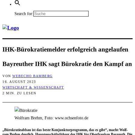
Search for:
IHK-Büro­kra­tie­mel­der erfolg­reich angelaufen
Bay­reu­ther IHK sagt Büro­kra­tie den Kampf an
VON
WEBECHO BAMBERG
16. AUGUST 2023
WIRTSCHAFT & WISSENSCHAFT
2 MIN. ZU LESEN
Wolfram Brehm, Foto: www.ochsenfoto.de
„Büro­kra­tie­ab­bau ist das bes­te Kon­junk­tur­pro­gramm, das es gibt“, macht Wolf­
ram Brehm deut­lich, Haupt­ge­schäfts­füh­rer der IHK für Ober­fran­ken Bay­reuth. Die