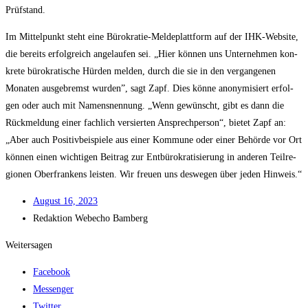
Prüfstand.
Im Mit­tel­punkt steht eine Büro­kra­tie-Mel­de­platt­form auf der IHK-Web­site,
die bereits erfolg­reich ange­lau­fen sei. „Hier kön­nen uns Unter­neh­men kon­
kre­te büro­kra­ti­sche Hür­den mel­den, durch die sie in den ver­gan­ge­nen
Mona­ten aus­ge­bremst wur­den”, sagt Zapf. Dies kön­ne anony­mi­siert erfol­
gen oder auch mit Namens­nen­nung. „Wenn gewünscht, gibt es dann die
Rück­mel­dung einer fach­lich ver­sier­ten Ansprech­per­son“, bie­tet Zapf an:
„Aber auch Posi­tiv­bei­spie­le aus einer Kom­mu­ne oder einer Behör­de vor Ort
kön­nen einen wich­ti­gen Bei­trag zur Ent­bü­ro­kra­ti­sie­rung in ande­ren Teil­re­
gio­nen Ober­fran­kens leis­ten. Wir freu­en uns des­we­gen über jeden Hinweis.“
August 16, 2023
Redak­ti­on
Web­echo Bamberg
Weitersagen
Facebook
Messenger
Twitter