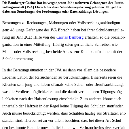
Die Bam­ber­ger Cari­tas hat im ver­gan­ge­nen Jahr meh­re­ren Gefan­ge­nen der Jus­tiz­
voll­zugs­an­stalt (JVA) Ebrach bei ihrer Schul­den­re­gu­lie­rung gehol­fen. Oft geht es
dabei um Stun­dun­gen der For­de­run­gen oder Ratenzahlungs-Lösungen.
Bera­tun­gen zu Rech­nun­gen, Mah­nun­gen oder Voll­stre­ckungs­an­kün­di­gun­
gen: 48 jun­ge Gefan­ge­ne der JVA Ebrach haben bei ihrer Schul­den­re­gu­lie­
rung im Jahr 2023 Hil­fe von der
Cari­tas Bam­berg
erhal­ten, so die Sozi­al­or­
ga­ni­sa­ti­on in einer Mit­tei­lung. Häu­fig sei­en gericht­li­che Schrei­ben wie
Mahn- oder Voll­stre­ckungs­be­schei­de Anlass zur Kon­takt­auf­nah­me mit der
Schuldnerberatung.
In der Bera­tungs­si­tua­ti­on in der JVA sei dann vor allem die beson­de­re
Lebens­si­tua­ti­on der Rat­su­chen­den zu berück­sich­ti­gen. Einer­seits sei­en die
Kli­en­ten sehr jung und haben oft­mals kei­ne Schul- oder Berufs­aus­bil­dung,
was die Ver­dienst­mög­lich­kei­ten und die damit ver­bun­de­nen Til­gungs­mög­
lich­kei­ten nach der Haft­ent­las­sung ein­schränkt. Zum ande­ren kön­ne auch
inner­halb der Haft­zeit in der Regel kei­ne Til­gung der Schul­den statt­fin­den.
Auch müs­se berück­sich­tigt wer­den, dass Schul­den häu­fig aus Straf­ta­ten ent­
stan­den sind. Hier­bei sei zu vor allem beach­ten, dass bei die­ser Art Schul­
den bestimm­te Regu­lie­rungs­mög­lich­kei­ten wie Ver­brau­cher­insol­venz­ver­fah­