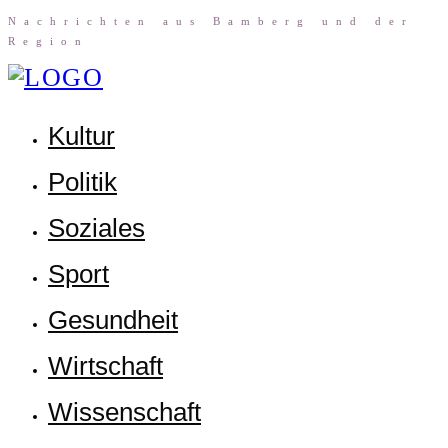
Nach­rich­ten aus Bam­berg und der
Region
Kul­tur
Poli­tik
Sozia­les
Sport
Gesund­heit
Wirt­schaft
Wis­sen­schaft