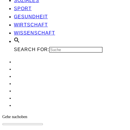
SOZIA­LES
SPORT
GESUND­HEIT
WIRT­SCHAFT
WIS­SEN­SCHAFT
SEARCH FOR:
Gehe nach
oben