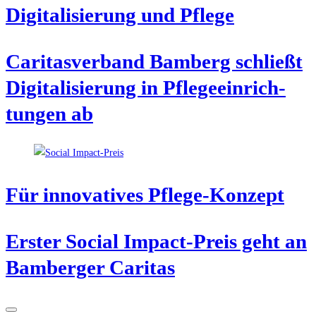
Digi­ta­li­sie­rung und Pflege
Cari­tas­ver­band Bam­berg schließt
Digi­ta­li­sie­rung in Pfle­ge­ein­rich­
tun­gen ab
Für inno­va­ti­ves Pflege-Konzept
Ers­ter Social Impact-Preis geht an
Bam­ber­ger Caritas