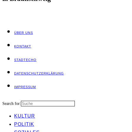
ÜBER UNS
KON­TAKT
STADT­ECHO
DATEN­SCHUTZ­ER­KLÄ­RUNG
IMPRES­SUM
Search for:
KUL­TUR
POLI­TIK