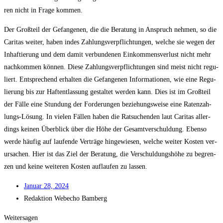
ren nicht in Fra­ge kommen.
Der Groß­teil der Gefan­ge­nen, die die Bera­tung in Anspruch neh­men, so die
Cari­tas wei­ter, haben indes Zah­lungs­ver­pflich­tun­gen, wel­che sie wegen der
Inhaf­tie­rung und dem damit ver­bun­de­nen Ein­kom­mens­ver­lust nicht mehr
nach­kom­men kön­nen. Die­se Zah­lungs­ver­pflich­tun­gen sind meist nicht regu­
liert. Ent­spre­chend erhal­ten die Gefan­ge­nen Infor­ma­tio­nen, wie eine Regu­
lie­rung bis zur Haft­ent­las­sung gestal­tet wer­den kann. Dies ist im Groß­teil
der Fäl­le eine Stun­dung der For­de­run­gen bezie­hungs­wei­se eine Raten­zah­
lungs-Lösung. In vie­len Fäl­len haben die Rat­su­chen­den laut Cari­tas aller­
dings kei­nen Über­blick über die Höhe der Gesamt­ver­schul­dung. Eben­so
wer­de häu­fig auf lau­fen­de Ver­trä­ge hin­ge­wie­sen, wel­che wei­ter Kos­ten ver­
ur­sa­chen. Hier ist das Ziel der Bera­tung, die Ver­schul­dungs­hö­he zu begren­
zen und kei­ne wei­te­ren Kos­ten auf­lau­fen zu lassen.
Janu­ar 28, 2024
Redak­ti­on
Web­echo Bamberg
Weitersagen