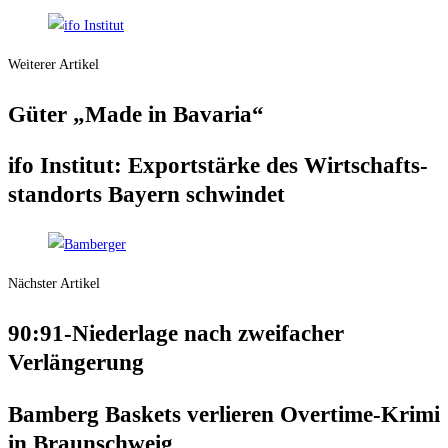
Weiterer Artikel
Güter „Made in Bavaria“
ifo Insti­tut: Export­stär­ke des Wirt­schafts­
stand­orts Bay­ern schwindet
Nächster Artikel
90:91-Niederlage nach zwei­fa­cher
Verlängerung
Bam­berg Bas­kets ver­lie­ren Over­ti­me-Kri­mi
in Braunschweig